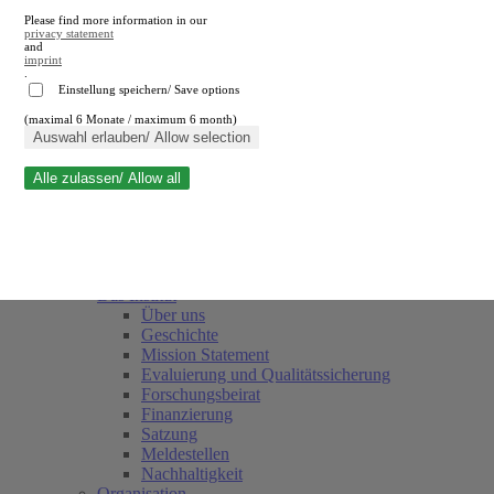
Please find more information in our
privacy statement
and
imprint
.
Einstellung speichern/ Save options
(maximal 6 Monate / maximum 6 month)
Suche schließen
Auswahl erlauben/ Allow selection
Alle zulassen/ Allow all
RWI
Termine
Team
Freunde und Förderer
Das Institut
Über uns
Geschichte
Mission Statement
Evaluierung und Qualitätssicherung
Forschungsbeirat
Finanzierung
Satzung
Meldestellen
Nachhaltigkeit
Organisation