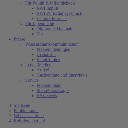
Für Politik & Öffentlichkeit
RWI Impuls
RWI Wirtschaftsgespräch
Leibniz-Formate
Für Jugendliche
Ökonomie Hautnah
Yes!
Presse
Wissenschaftskommunikation
Pressemitteilungen
Unstatistik
EconComics
In den Medien
Artikel
Gastbeiträge und Interviews
Service
Pressekontakt
Pressefotos/Logos
RSS-Feeds
Startseite
Publikationen
Wissenschaftlich
Referierte Artikel