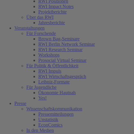
RWI Positionen
RWI Impact Notes
Projektberichte
Über das RWI
Jahresberichte
Veranstaltungen
Für Forschende
Brown Bag-Seminare
RWI Berlin Network Seminar
RWI Research Seminar
Workshops
Prosocial Virtual Seminar
Für Politik & Öffentlichkeit
RWI Impuls
RWI Wirtschaftsgespräch
Leibniz-Formate
Für Jugendliche
Ökonomie Hautnah
Yes!
Presse
Wissenschaftskommunikation
Pressemitteilungen
Unstatistik
EconComics
In den Medien