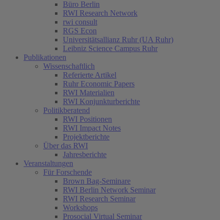
Büro Berlin
RWI Research Network
rwi consult
RGS Econ
Universitätsallianz Ruhr (UA Ruhr)
Leibniz Science Campus Ruhr
Publikationen
Wissenschaftlich
Referierte Artikel
Ruhr Economic Papers
RWI Materialien
RWI Konjunkturberichte
Politikberatend
RWI Positionen
RWI Impact Notes
Projektberichte
Über das RWI
Jahresberichte
Veranstaltungen
Für Forschende
Brown Bag-Seminare
RWI Berlin Network Seminar
RWI Research Seminar
Workshops
Prosocial Virtual Seminar