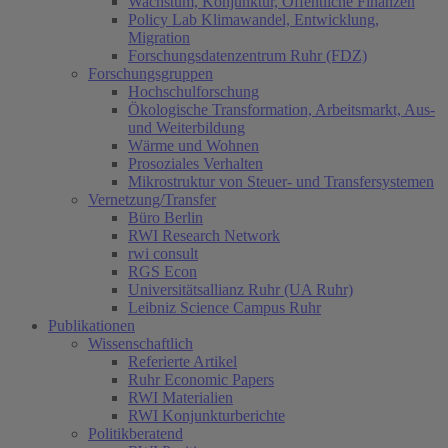
Wachstum, Konjunktur, Öffentliche Finanzen
Policy Lab Klimawandel, Entwicklung,
Migration
Forschungsdatenzentrum Ruhr (FDZ)
Forschungsgruppen
Hochschulforschung
Ökologische Transformation, Arbeitsmarkt, Aus-
und Weiterbildung
Wärme und Wohnen
Prosoziales Verhalten
Mikrostruktur von Steuer- und Transfersystemen
Vernetzung/Transfer
Büro Berlin
RWI Research Network
rwi consult
RGS Econ
Universitätsallianz Ruhr (UA Ruhr)
Leibniz Science Campus Ruhr
Publikationen
Wissenschaftlich
Referierte Artikel
Ruhr Economic Papers
RWI Materialien
RWI Konjunkturberichte
Politikberatend