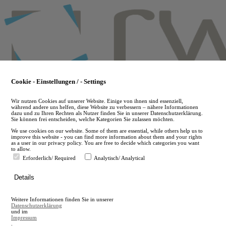
Skip
to
main
content
Cookie - Einstellungen / - Settings
Wir nutzen Cookies auf unserer Website. Einige von ihnen sind essenziell,
während andere uns helfen, diese Website zu verbessern – nähere Informationen
dazu und zu Ihren Rechten als Nutzer finden Sie in unserer Datenschutzerklärung.
Sie können frei entscheiden, welche Kategorien Sie zulassen möchten.
We use cookies on our website. Some of them are essential, while others help us to
improve this website - you can find more information about them and your rights
as a user in our privacy policy. You are free to decide which categories you want
to allow.
Erforderlich/ Required
Analytisch/ Analytical
de
Details
en
A
Weitere Informationen finden Sie in unserer
A
Datenschutzerklärung
und im
Impressum
.