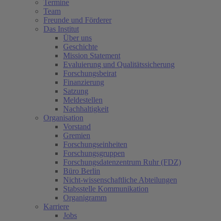
Termine
Team
Freunde und Förderer
Das Institut
Über uns
Geschichte
Mission Statement
Evaluierung und Qualitätssicherung
Forschungsbeirat
Finanzierung
Satzung
Meldestellen
Nachhaltigkeit
Organisation
Vorstand
Gremien
Forschungseinheiten
Forschungsgruppen
Forschungsdatenzentrum Ruhr (FDZ)
Büro Berlin
Nicht-wissenschaftliche Abteilungen
Stabsstelle Kommunikation
Organigramm
Karriere
Jobs