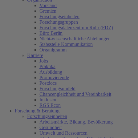
Vorstand
Gremien
Forschungseinheiten
Forschungsgruppen
Forschungsdatenzentrum Ruhr (FDZ)
Büro Berlin
Nicht-wissenschaftliche Abteilungen
Stabsstelle Kommunikation
Organigramm
Karriere
Jobs
Praktika
Ausbildung
Promovierende
Postdocs
Forschungsumfeld
Chancengleichheit und Vereinbarkeit
Inklusion
RGS Econ
Forschung & Beratung
Forschungseinheiten
Arbeitsmärkte, Bildung, Bevölkerung
Gesundheit
Umwelt und Ressourcen