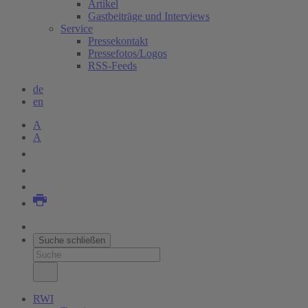
Artikel
Gastbeiträge und Interviews
Service
Pressekontakt
Pressefotos/Logos
RSS-Feeds
de
en
A
A
Suche schließen
RWI