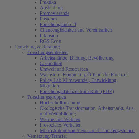
Praktika
Ausbildung
Promovierende
Postdocs
Forschungsumfeld
Chancengleichheit und Vereinbarkeit
Inklusion
RGS Econ
Forschung & Beratung
Forschungseinheiten
Arbeitsmärkte, Bildung, Bevölkerung
Gesundheit
Umwelt und Ressourcen
Wachstum, Konjunktur, Öffentliche Finanzen
Policy Lab Klimawandel, Entwicklung,
Migration
Forschungsdatenzentrum Ruhr (FDZ)
Forschungsgruppen
Hochschulforschung
Ökologische Transformation, Arbeitsmarkt, Aus-
und Weiterbildung
Wärme und Wohnen
Prosoziales Verhalten
Mikrostruktur von Steuer- und Transfersystemen
Vernetzung/Transfer