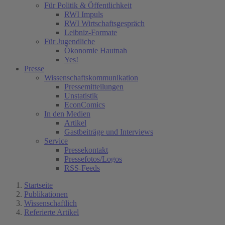
Für Politik & Öffentlichkeit
RWI Impuls
RWI Wirtschaftsgespräch
Leibniz-Formate
Für Jugendliche
Ökonomie Hautnah
Yes!
Presse
Wissenschaftskommunikation
Pressemitteilungen
Unstatistik
EconComics
In den Medien
Artikel
Gastbeiträge und Interviews
Service
Pressekontakt
Pressefotos/Logos
RSS-Feeds
Startseite
Publikationen
Wissenschaftlich
Referierte Artikel