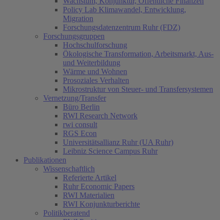
Wachstum, Konjunktur, Öffentliche Finanzen
Policy Lab Klimawandel, Entwicklung,
Migration
Forschungsdatenzentrum Ruhr (FDZ)
Forschungsgruppen
Hochschulforschung
Ökologische Transformation, Arbeitsmarkt, Aus-
und Weiterbildung
Wärme und Wohnen
Prosoziales Verhalten
Mikrostruktur von Steuer- und Transfersystemen
Vernetzung/Transfer
Büro Berlin
RWI Research Network
rwi consult
RGS Econ
Universitätsallianz Ruhr (UA Ruhr)
Leibniz Science Campus Ruhr
Publikationen
Wissenschaftlich
Referierte Artikel
Ruhr Economic Papers
RWI Materialien
RWI Konjunkturberichte
Politikberatend