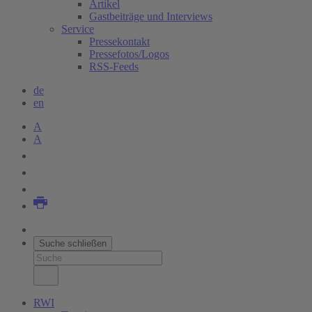
Artikel
Gastbeiträge und Interviews
Service
Pressekontakt
Pressefotos/Logos
RSS-Feeds
de
en
A
A
Suche schließen
RWI