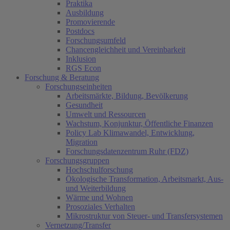
Praktika
Ausbildung
Promovierende
Postdocs
Forschungsumfeld
Chancengleichheit und Vereinbarkeit
Inklusion
RGS Econ
Forschung & Beratung
Forschungseinheiten
Arbeitsmärkte, Bildung, Bevölkerung
Gesundheit
Umwelt und Ressourcen
Wachstum, Konjunktur, Öffentliche Finanzen
Policy Lab Klimawandel, Entwicklung,
Migration
Forschungsdatenzentrum Ruhr (FDZ)
Forschungsgruppen
Hochschulforschung
Ökologische Transformation, Arbeitsmarkt, Aus-
und Weiterbildung
Wärme und Wohnen
Prosoziales Verhalten
Mikrostruktur von Steuer- und Transfersystemen
Vernetzung/Transfer