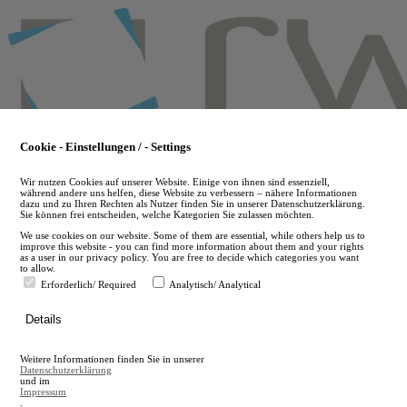
Skip
to
main
content
Cookie - Einstellungen / - Settings
Wir nutzen Cookies auf unserer Website. Einige von ihnen sind essenziell,
während andere uns helfen, diese Website zu verbessern – nähere Informationen
dazu und zu Ihren Rechten als Nutzer finden Sie in unserer Datenschutzerklärung.
Sie können frei entscheiden, welche Kategorien Sie zulassen möchten.
We use cookies on our website. Some of them are essential, while others help us to
improve this website - you can find more information about them and your rights
as a user in our privacy policy. You are free to decide which categories you want
to allow.
Erforderlich/ Required
Analytisch/ Analytical
de
Details
en
A
Weitere Informationen finden Sie in unserer
A
Datenschutzerklärung
und im
Impressum
.