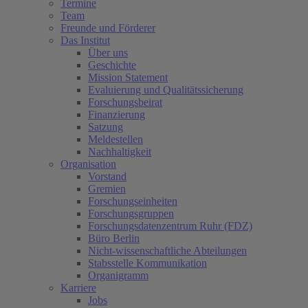
Termine
Team
Freunde und Förderer
Das Institut
Über uns
Geschichte
Mission Statement
Evaluierung und Qualitätssicherung
Forschungsbeirat
Finanzierung
Satzung
Meldestellen
Nachhaltigkeit
Organisation
Vorstand
Gremien
Forschungseinheiten
Forschungsgruppen
Forschungsdatenzentrum Ruhr (FDZ)
Büro Berlin
Nicht-wissenschaftliche Abteilungen
Stabsstelle Kommunikation
Organigramm
Karriere
Jobs