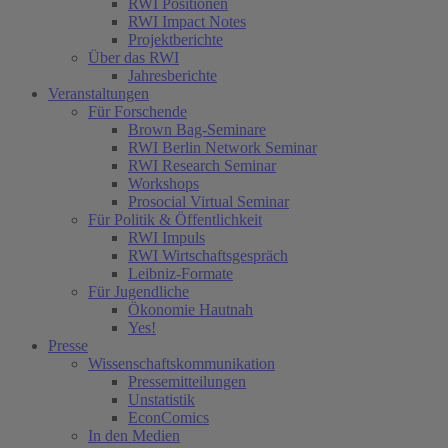
RWI Positionen
RWI Impact Notes
Projektberichte
Über das RWI
Jahresberichte
Veranstaltungen
Für Forschende
Brown Bag-Seminare
RWI Berlin Network Seminar
RWI Research Seminar
Workshops
Prosocial Virtual Seminar
Für Politik & Öffentlichkeit
RWI Impuls
RWI Wirtschaftsgespräch
Leibniz-Formate
Für Jugendliche
Ökonomie Hautnah
Yes!
Presse
Wissenschaftskommunikation
Pressemitteilungen
Unstatistik
EconComics
In den Medien