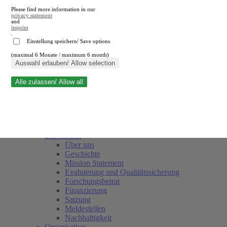
Please find more information in our
privacy statement
and
imprint
.
Einstellung speichern/ Save options
(maximal 6 Monate / maximum 6 month)
Suche schließen
Auswahl erlauben/ Allow selection
Alle zulassen/ Allow all
RWI
Termine
Team
Freunde und Förderer
Das Institut
Über uns
Geschichte
Mission Statement
Evaluierung und Qualitätssicherung
Forschungsbeirat
Finanzierung
Satzung
Meldestellen
Nachhaltigkeit
Organisation