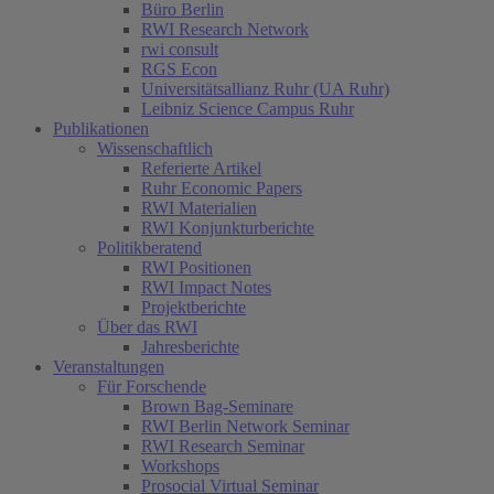
Büro Berlin
RWI Research Network
rwi consult
RGS Econ
Universitätsallianz Ruhr (UA Ruhr)
Leibniz Science Campus Ruhr
Publikationen
Wissenschaftlich
Referierte Artikel
Ruhr Economic Papers
RWI Materialien
RWI Konjunkturberichte
Politikberatend
RWI Positionen
RWI Impact Notes
Projektberichte
Über das RWI
Jahresberichte
Veranstaltungen
Für Forschende
Brown Bag-Seminare
RWI Berlin Network Seminar
RWI Research Seminar
Workshops
Prosocial Virtual Seminar