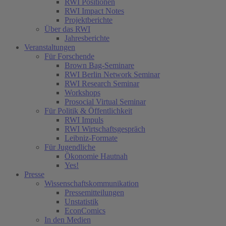
RWI Positionen
RWI Impact Notes
Projektberichte
Über das RWI
Jahresberichte
Veranstaltungen
Für Forschende
Brown Bag-Seminare
RWI Berlin Network Seminar
RWI Research Seminar
Workshops
Prosocial Virtual Seminar
Für Politik & Öffentlichkeit
RWI Impuls
RWI Wirtschaftsgespräch
Leibniz-Formate
Für Jugendliche
Ökonomie Hautnah
Yes!
Presse
Wissenschaftskommunikation
Pressemitteilungen
Unstatistik
EconComics
In den Medien