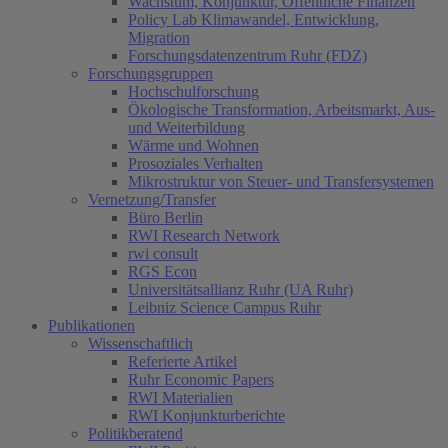
Wachstum, Konjunktur, Öffentliche Finanzen
Policy Lab Klimawandel, Entwicklung,
Migration
Forschungsdatenzentrum Ruhr (FDZ)
Forschungsgruppen
Hochschulforschung
Ökologische Transformation, Arbeitsmarkt, Aus-
und Weiterbildung
Wärme und Wohnen
Prosoziales Verhalten
Mikrostruktur von Steuer- und Transfersystemen
Vernetzung/Transfer
Büro Berlin
RWI Research Network
rwi consult
RGS Econ
Universitätsallianz Ruhr (UA Ruhr)
Leibniz Science Campus Ruhr
Publikationen
Wissenschaftlich
Referierte Artikel
Ruhr Economic Papers
RWI Materialien
RWI Konjunkturberichte
Politikberatend