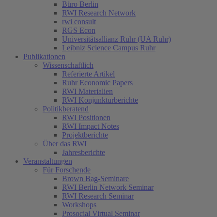
Büro Berlin
RWI Research Network
rwi consult
RGS Econ
Universitätsallianz Ruhr (UA Ruhr)
Leibniz Science Campus Ruhr
Publikationen
Wissenschaftlich
Referierte Artikel
Ruhr Economic Papers
RWI Materialien
RWI Konjunkturberichte
Politikberatend
RWI Positionen
RWI Impact Notes
Projektberichte
Über das RWI
Jahresberichte
Veranstaltungen
Für Forschende
Brown Bag-Seminare
RWI Berlin Network Seminar
RWI Research Seminar
Workshops
Prosocial Virtual Seminar