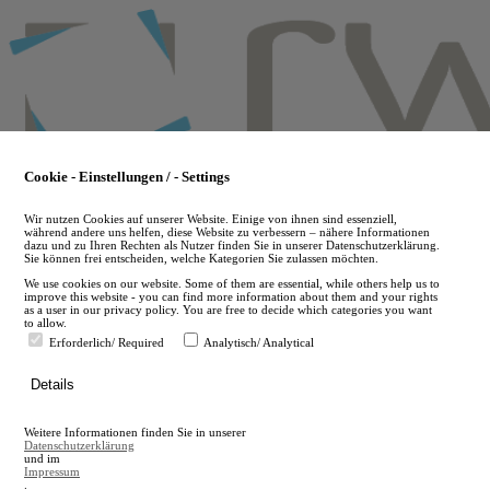
Skip
to
main
content
Cookie - Einstellungen / - Settings
Wir nutzen Cookies auf unserer Website. Einige von ihnen sind essenziell,
während andere uns helfen, diese Website zu verbessern – nähere Informationen
dazu und zu Ihren Rechten als Nutzer finden Sie in unserer Datenschutzerklärung.
Sie können frei entscheiden, welche Kategorien Sie zulassen möchten.
We use cookies on our website. Some of them are essential, while others help us to
improve this website - you can find more information about them and your rights
as a user in our privacy policy. You are free to decide which categories you want
to allow.
Erforderlich/ Required
Analytisch/ Analytical
de
Details
en
A
Weitere Informationen finden Sie in unserer
A
Datenschutzerklärung
und im
Impressum
.