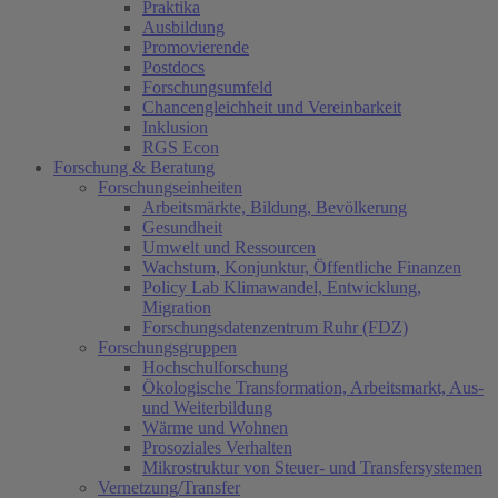
Praktika
Ausbildung
Promovierende
Postdocs
Forschungsumfeld
Chancengleichheit und Vereinbarkeit
Inklusion
RGS Econ
Forschung & Beratung
Forschungseinheiten
Arbeitsmärkte, Bildung, Bevölkerung
Gesundheit
Umwelt und Ressourcen
Wachstum, Konjunktur, Öffentliche Finanzen
Policy Lab Klimawandel, Entwicklung,
Migration
Forschungsdatenzentrum Ruhr (FDZ)
Forschungsgruppen
Hochschulforschung
Ökologische Transformation, Arbeitsmarkt, Aus-
und Weiterbildung
Wärme und Wohnen
Prosoziales Verhalten
Mikrostruktur von Steuer- und Transfersystemen
Vernetzung/Transfer