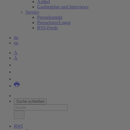
Artikel
Gastbeiträge und Interviews
Service
Pressekontakt
Pressefotos/Logos
RSS-Feeds
de
en
A
A
Suche schließen
RWI