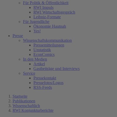
Für Politik & Öffentlichkeit
RWI Impuls
RWI Wirtschaftsgespräch
Leibniz-Formate
Für Jugendliche
Ökonomie Hautnah
Yes!
Presse
Wissenschaftskommunikation
Pressemitteilungen
Unstatistik
EconComics
In den Medien
Artikel
Gastbeiträge und Interviews
Service
Pressekontakt
Pressefotos/Logos
RSS-Feeds
Startseite
Publikationen
Wissenschaftlich
RWI Konjunkturberichte