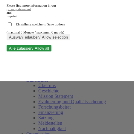
Please find more information in our
privacy statement
and
imprint
.
Einstellung speichern/ Save options
(maximal 6 Monate / maximum 6 month)
Suche schließen
Auswahl erlauben/ Allow selection
Alle zulassen/ Allow all
RWI
Termine
Team
Freunde und Förderer
Das Institut
Über uns
Geschichte
Mission Statement
Evaluierung und Qualitätssicherung
Forschungsbeirat
Finanzierung
Satzung
Meldestellen
Nachhaltigkeit
Organisation