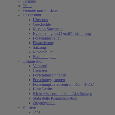
Termine
Team
Freunde und Förderer
Das Institut
Über uns
Geschichte
Mission Statement
Evaluierung und Qualitätssicherung
Forschungsbeirat
Finanzierung
Satzung
Meldestellen
Nachhaltigkeit
Organisation
Vorstand
Gremien
Forschungseinheiten
Forschungsgruppen
Forschungsdatenzentrum Ruhr (FDZ)
Büro Berlin
Nicht-wissenschaftliche Abteilungen
Stabsstelle Kommunikation
Organigramm
Karriere
Jobs