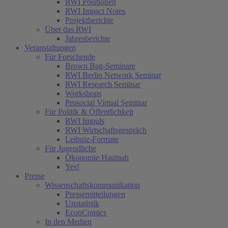
RWI Positionen
RWI Impact Notes
Projektberichte
Über das RWI
Jahresberichte
Veranstaltungen
Für Forschende
Brown Bag-Seminare
RWI Berlin Network Seminar
RWI Research Seminar
Workshops
Prosocial Virtual Seminar
Für Politik & Öffentlichkeit
RWI Impuls
RWI Wirtschaftsgespräch
Leibniz-Formate
Für Jugendliche
Ökonomie Hautnah
Yes!
Presse
Wissenschaftskommunikation
Pressemitteilungen
Unstatistik
EconComics
In den Medien