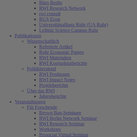
Büro Berlin
RWI Research Network
rwi consult
RGS Econ
Universitätsallianz Ruhr (UA Ruhr)
Leibniz Science Campus Ruhr
Publikationen
Wissenschaftlich
Referierte Artikel
Ruhr Economic Papers
RWI Materialien
RWI Konjunkturberichte
Politikberatend
RWI Positionen
RWI Impact Notes
Projektberichte
Über das RWI
Jahresberichte
Veranstaltungen
Für Forschende
Brown Bag-Seminare
RWI Berlin Network Seminar
RWI Research Seminar
Workshops
Prosocial Virtual Seminar