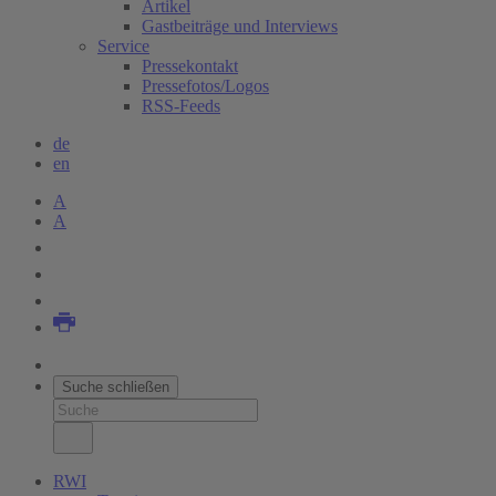
Artikel
Gastbeiträge und Interviews
Service
Pressekontakt
Pressefotos/Logos
RSS-Feeds
de
en
A
A
Suche schließen
RWI