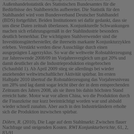
Außenhandelsstatistik des Statistischen Bundesamtes für die
Bedürfnisse des Stahlbereichs aufbereitet. Die Statistik für den
Stahlhandel wird vom Bundesverband Deutscher Stahlhandel
(BDS) fortgeführt. Beiden Institutionen sei dafür gedankt, dass sie
uns diese Daten zeitnah überlassen. Konjunkturelle Schwankungen
machen sich erfahrungsgemäß in der Stahlindustrie besonders
deutlich bemerkbar. Die wichtigsten Stahlverwender sind die
Investitionsgüterhersteller, die ihrerseits markante Konjunkturzyklen
erleben. Verstärkt werden diese Ausschläge durch einen
ausgeprägten Lagerzyklus. So war die weltweite Rohstahlerzeugung
zur Jahreswende 2008/09 im Vorjahresvergleich um gut 20% und
damit deutlicher als die Industrieproduktion eingebrochen
(Schaubild 1). Ab April 2009 stieg sie allerdings bei wieder
anziehender weltwirtschaftlicher Aktivität spürbar. Im ersten
Halbjahr 2010 übertraf die Rohstahlerzeugung das Vorjahresniveau
um 28% und lag damit sogar leicht über der in dem entsprechenden
Zeitraum des Jahres 2008, als sie ihren bis dahin höchsten Stand
erreicht hatte. Motor war vor allem China, wo die Produktion durch
die Finanzkrise nur kurz beeinträchtigt worden war und alsbald
wieder schnell zunahm. Aber auch in den Industrieländern erholte
sich die Produktion inzwischen spürbar.
Döhrn, R.
(2010), Die Lage auf dem Stahlmarkt: Zwischen flauer
Nachfrage und steigenden Kosten.
RWI Konjunkturberichte
, 61, 2,
83-91