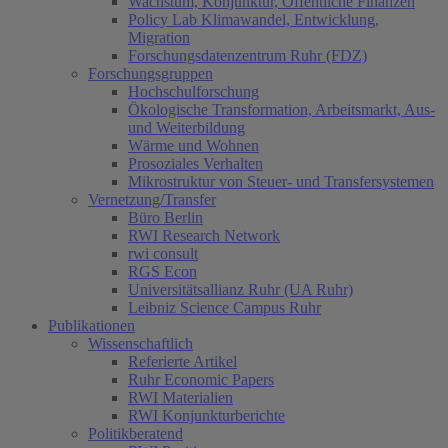
Wachstum, Konjunktur, Öffentliche Finanzen
Policy Lab Klimawandel, Entwicklung,
Migration
Forschungsdatenzentrum Ruhr (FDZ)
Forschungsgruppen
Hochschulforschung
Ökologische Transformation, Arbeitsmarkt, Aus-
und Weiterbildung
Wärme und Wohnen
Prosoziales Verhalten
Mikrostruktur von Steuer- und Transfersystemen
Vernetzung/Transfer
Büro Berlin
RWI Research Network
rwi consult
RGS Econ
Universitätsallianz Ruhr (UA Ruhr)
Leibniz Science Campus Ruhr
Publikationen
Wissenschaftlich
Referierte Artikel
Ruhr Economic Papers
RWI Materialien
RWI Konjunkturberichte
Politikberatend