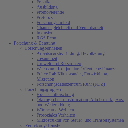
Praktika
Ausbildung
Promovierende
Postdocs
Forschungsumfeld
Chancengleichheit und Vereinbarkeit
Inklusion
RGS Econ
Forschung & Beratung
Forschungseinheiten
Arbeitsmärkte, Bildung, Bevölkerung
Gesundheit
Umwelt und Ressourcen
Wachstum, Konjunktur, Öffentliche Finanzen
Policy Lab Klimawandel, Entwicklung,
Migration
Forschungsdatenzentrum Ruhr (FDZ)
Forschungsgruppen
Hochschulforschung
Ökologische Transformation, Arbeitsmarkt, Aus-
und Weiterbildung
Wärme und Wohnen
Prosoziales Verhalten
Mikrostruktur von Steuer- und Transfersystemen
Vernetzung/Transfer