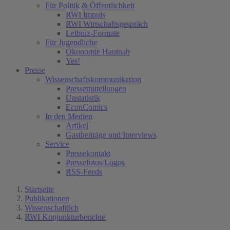
Für Politik & Öffentlichkeit
RWI Impuls
RWI Wirtschaftsgespräch
Leibniz-Formate
Für Jugendliche
Ökonomie Hautnah
Yes!
Presse
Wissenschaftskommunikation
Pressemitteilungen
Unstatistik
EconComics
In den Medien
Artikel
Gastbeiträge und Interviews
Service
Pressekontakt
Pressefotos/Logos
RSS-Feeds
Startseite
Publikationen
Wissenschaftlich
RWI Konjunkturberichte