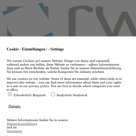
Skip
to
main
content
Cookie - Einstellungen / - Settings
Wir nutzen Cookies auf unserer Website. Einige von ihnen sind essenziell,
während andere uns helfen, diese Website zu verbessern – nähere Informationen
dazu und zu Ihren Rechten als Nutzer finden Sie in unserer Datenschutzerklärung.
Sie können frei entscheiden, welche Kategorien Sie zulassen möchten.
We use cookies on our website. Some of them are essential, while others help us to
improve this website - you can find more information about them and your rights
as a user in our privacy policy. You are free to decide which categories you want
to allow.
Erforderlich/ Required
Analytisch/ Analytical
de
Details
en
A
Weitere Informationen finden Sie in unserer
A
Datenschutzerklärung
und im
Impressum
.