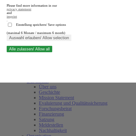
Please find more information in our
privacy statement
and
imprint
.
Einstellung speichern/ Save options
(maximal 6 Monate / maximum 6 month)
Suche schließen
Auswahl erlauben/ Allow selection
Alle zulassen/ Allow all
RWI
Termine
Team
Freunde und Förderer
Das Institut
Über uns
Geschichte
Mission Statement
Evaluierung und Qualitätssicherung
Forschungsbeirat
Finanzierung
Satzung
Meldestellen
Nachhaltigkeit
Organisation