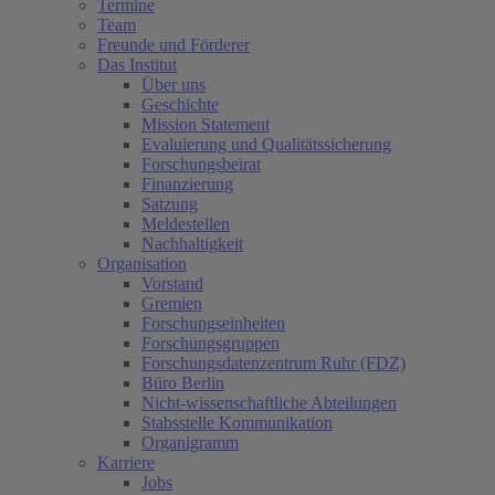
Termine
Team
Freunde und Förderer
Das Institut
Über uns
Geschichte
Mission Statement
Evaluierung und Qualitätssicherung
Forschungsbeirat
Finanzierung
Satzung
Meldestellen
Nachhaltigkeit
Organisation
Vorstand
Gremien
Forschungseinheiten
Forschungsgruppen
Forschungsdatenzentrum Ruhr (FDZ)
Büro Berlin
Nicht-wissenschaftliche Abteilungen
Stabsstelle Kommunikation
Organigramm
Karriere
Jobs