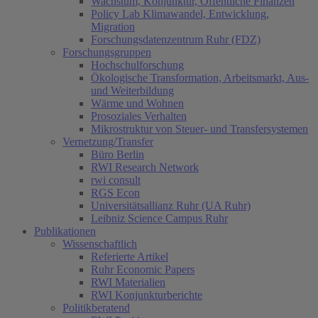
Wachstum, Konjunktur, Öffentliche Finanzen
Policy Lab Klimawandel, Entwicklung,
Migration
Forschungsdatenzentrum Ruhr (FDZ)
Forschungsgruppen
Hochschulforschung
Ökologische Transformation, Arbeitsmarkt, Aus-
und Weiterbildung
Wärme und Wohnen
Prosoziales Verhalten
Mikrostruktur von Steuer- und Transfersystemen
Vernetzung/Transfer
Büro Berlin
RWI Research Network
rwi consult
RGS Econ
Universitätsallianz Ruhr (UA Ruhr)
Leibniz Science Campus Ruhr
Publikationen
Wissenschaftlich
Referierte Artikel
Ruhr Economic Papers
RWI Materialien
RWI Konjunkturberichte
Politikberatend