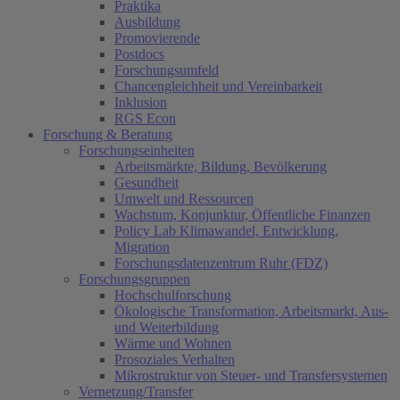
Praktika
Ausbildung
Promovierende
Postdocs
Forschungsumfeld
Chancengleichheit und Vereinbarkeit
Inklusion
RGS Econ
Forschung & Beratung
Forschungseinheiten
Arbeitsmärkte, Bildung, Bevölkerung
Gesundheit
Umwelt und Ressourcen
Wachstum, Konjunktur, Öffentliche Finanzen
Policy Lab Klimawandel, Entwicklung,
Migration
Forschungsdatenzentrum Ruhr (FDZ)
Forschungsgruppen
Hochschulforschung
Ökologische Transformation, Arbeitsmarkt, Aus-
und Weiterbildung
Wärme und Wohnen
Prosoziales Verhalten
Mikrostruktur von Steuer- und Transfersystemen
Vernetzung/Transfer