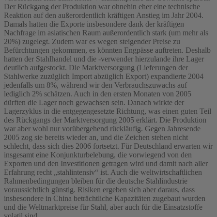
Der Rückgang der Produktion war ohnehin eher eine technische
Reaktion auf den außerordentlich kräftigen Anstieg im Jahr 2004.
Damals hatten die Exporte insbesondere dank der kräftigen
Nachfrage im asiatischen Raum außerordentlich stark (um mehr als
20%) zugelegt. Zudem war es wegen steigender Preise zu
Befürchtungen gekommen, es könnten Engpässe auftreten. Deshalb
hatten der Stahlhandel und die -verwender hierzulande ihre Lager
deutlich aufgestockt. Die Marktversorgung (Lieferungen der
Stahlwerke zuzüglich Import abzüglich Export) expandierte 2004
jedenfalls um 8%, während wir den Verbrauchszuwachs auf
lediglich 2% schätzen. Auch in den ersten Monaten von 2005
dürften die Lager noch gewachsen sein. Danach wirkte der
Lagerzyklus in die entgegengesetzte Richtung, was einen guten Teil
des Rückgangs der Marktversorgung 2005 erklärt. Die Produktion
war aber wohl nur vorübergehend rückläufig. Gegen Jahresende
2005 zog sie bereits wieder an, und die Zeichen stehen nicht
schlecht, dass sich dies 2006 fortsetzt. Für Deutschland erwarten wir
insgesamt eine Konjunkturbelebung, die vorwiegend von den
Exporten und den Investitionen getragen wird und damit nach aller
Erfahrung recht „stahlintensiv“ ist. Auch die weltwirtschaftlichen
Rahmenbedingungen bleiben für die deutsche Stahlindustrie
voraussichtlich günstig. Risiken ergeben sich aber daraus, dass
insbesondere in China beträchtliche Kapazitäten zugebaut wurden
und die Weltmarktpreise für Stahl, aber auch für die Einsatzstoffe
volatil sind.