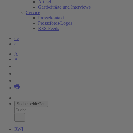
Artikel
Gastbeiträge und Interviews
Service
Pressekontakt
Pressefotos/Logos
RSS-Feeds
de
en
A
A
Suche schließen
RWI