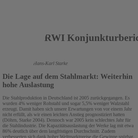
RWI Konjunkturberic
2006
Roland Döhrn,
Hans-Karl Starke
Die Lage auf dem Stahlmarkt: Weiterhin
hohe Auslastung
Die Stahlproduktion in Deutschland ist 2005 zurückgegangen. Es
wurden 4% weniger Rohstahl und sogar 5,5% weniger Walzstahl
erzeugt. Damit haben sich unsere Erwartungen von vor einem Jahr
nicht erfüllt, als wir einen leichten Anstieg prognostiziert hatten
(Döhrn, Starke 2004). Dennoch war 2005 kein schlechtes Jahr für
die Stahlindustrie. Die Kapazitätsauslastung der Werke lag mit etwa
86% deutlich über dem langfristigen Durchschnitt. Zudem
verbesserten sich dank hoher Weltmarktpreise die Gewinne spürbar.