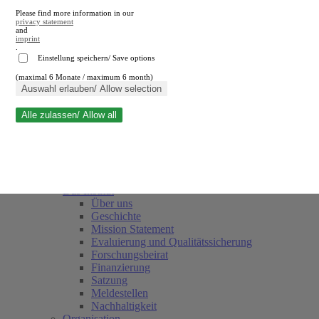
Please find more information in our
privacy statement
and
imprint
.
Einstellung speichern/ Save options
(maximal 6 Monate / maximum 6 month)
Suche schließen
Auswahl erlauben/ Allow selection
Alle zulassen/ Allow all
RWI
Termine
Team
Freunde und Förderer
Das Institut
Über uns
Geschichte
Mission Statement
Evaluierung und Qualitätssicherung
Forschungsbeirat
Finanzierung
Satzung
Meldestellen
Nachhaltigkeit
Organisation