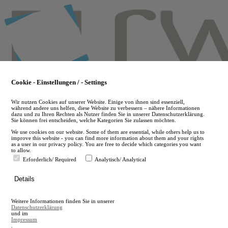
Skip
to
main
content
Cookie - Einstellungen / - Settings
Wir nutzen Cookies auf unserer Website. Einige von ihnen sind essenziell,
während andere uns helfen, diese Website zu verbessern – nähere Informationen
dazu und zu Ihren Rechten als Nutzer finden Sie in unserer Datenschutzerklärung.
Sie können frei entscheiden, welche Kategorien Sie zulassen möchten.
We use cookies on our website. Some of them are essential, while others help us to
improve this website - you can find more information about them and your rights
as a user in our privacy policy. You are free to decide which categories you want
to allow.
Erforderlich/ Required
Analytisch/ Analytical
de
Details
en
A
Weitere Informationen finden Sie in unserer
A
Datenschutzerklärung
und im
Impressum
.