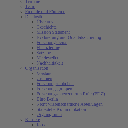
Termine
Team
Freunde und Förderer
Das Institut
Über uns
Geschichte
Mission Statement
Evaluierung und Qualitätssicherung
Forschungsbeirat
Finanzierung
Satzung
Meldestellen
Nachhaltigkeit
Organisation
Vorstand
Gremien
Forschungseinheiten
Forschungsgruppen
Forschungsdatenzentrum Ruhr (FDZ)
Büro Berlin
Nicht-wissenschaftliche Abteilungen
Stabsstelle Kommunikation
Organigramm
Karriere
Jobs