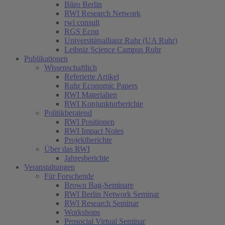
Büro Berlin
RWI Research Network
rwi consult
RGS Econ
Universitätsallianz Ruhr (UA Ruhr)
Leibniz Science Campus Ruhr
Publikationen
Wissenschaftlich
Referierte Artikel
Ruhr Economic Papers
RWI Materialien
RWI Konjunkturberichte
Politikberatend
RWI Positionen
RWI Impact Notes
Projektberichte
Über das RWI
Jahresberichte
Veranstaltungen
Für Forschende
Brown Bag-Seminare
RWI Berlin Network Seminar
RWI Research Seminar
Workshops
Prosocial Virtual Seminar