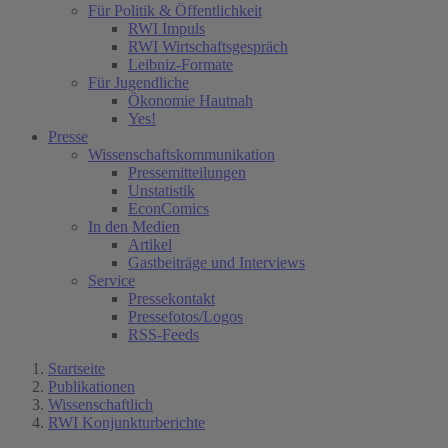
Für Politik & Öffentlichkeit
RWI Impuls
RWI Wirtschaftsgespräch
Leibniz-Formate
Für Jugendliche
Ökonomie Hautnah
Yes!
Presse
Wissenschaftskommunikation
Pressemitteilungen
Unstatistik
EconComics
In den Medien
Artikel
Gastbeiträge und Interviews
Service
Pressekontakt
Pressefotos/Logos
RSS-Feeds
Startseite
Publikationen
Wissenschaftlich
RWI Konjunkturberichte