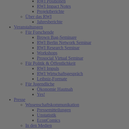
RWI Positionen
RWI Impact Notes
Projektberichte
Über das RWI
Jahresberichte
Veranstaltungen
Für Forschende
Brown Bag-Seminare
RWI Berlin Network Seminar
RWI Research Seminar
Workshops
Prosocial Virtual Seminar
Für Politik & Öffentlichkeit
RWI Impuls
RWI Wirtschaftsgespräch
Leibniz-Formate
Für Jugendliche
Ökonomie Hautnah
Yes!
Presse
Wissenschaftskommunikation
Pressemitteilungen
Unstatistik
EconComics
In den Medien