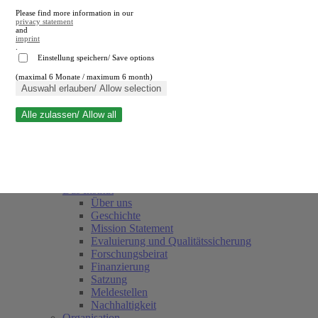
Please find more information in our
privacy statement
and
imprint
.
Einstellung speichern/ Save options
(maximal 6 Monate / maximum 6 month)
Suche schließen
Auswahl erlauben/ Allow selection
Alle zulassen/ Allow all
RWI
Termine
Team
Freunde und Förderer
Das Institut
Über uns
Geschichte
Mission Statement
Evaluierung und Qualitätssicherung
Forschungsbeirat
Finanzierung
Satzung
Meldestellen
Nachhaltigkeit
Organisation