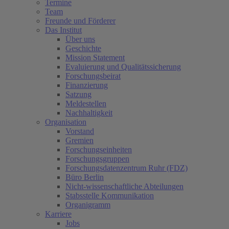
Termine
Team
Freunde und Förderer
Das Institut
Über uns
Geschichte
Mission Statement
Evaluierung und Qualitätssicherung
Forschungsbeirat
Finanzierung
Satzung
Meldestellen
Nachhaltigkeit
Organisation
Vorstand
Gremien
Forschungseinheiten
Forschungsgruppen
Forschungsdatenzentrum Ruhr (FDZ)
Büro Berlin
Nicht-wissenschaftliche Abteilungen
Stabsstelle Kommunikation
Organigramm
Karriere
Jobs