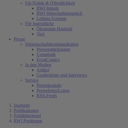
Für Politik & Öffentlichkeit
RWI Impuls
RWI Wirtschaftsgespräch
Leibniz-Formate
Für Jugendliche
Ökonomie Hautnah
Yes!
Presse
Wissenschaftskommunikation
Pressemitteilungen
Unstatistik
EconComics
In den Medien
Artikel
Gastbeiträge und Interviews
Service
Pressekontakt
Pressefotos/Logos
RSS-Feeds
Startseite
Publikationen
Politikberatend
RWI Positionen