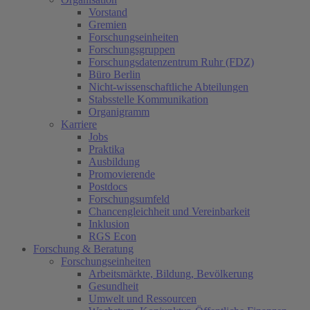
Vorstand
Gremien
Forschungseinheiten
Forschungsgruppen
Forschungsdatenzentrum Ruhr (FDZ)
Büro Berlin
Nicht-wissenschaftliche Abteilungen
Stabsstelle Kommunikation
Organigramm
Karriere
Jobs
Praktika
Ausbildung
Promovierende
Postdocs
Forschungsumfeld
Chancengleichheit und Vereinbarkeit
Inklusion
RGS Econ
Forschung & Beratung
Forschungseinheiten
Arbeitsmärkte, Bildung, Bevölkerung
Gesundheit
Umwelt und Ressourcen