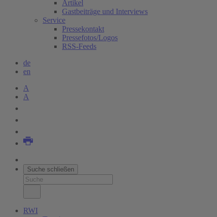
Artikel
Gastbeiträge und Interviews
Service
Pressekontakt
Pressefotos/Logos
RSS-Feeds
de
en
A
A
Suche schließen
RWI