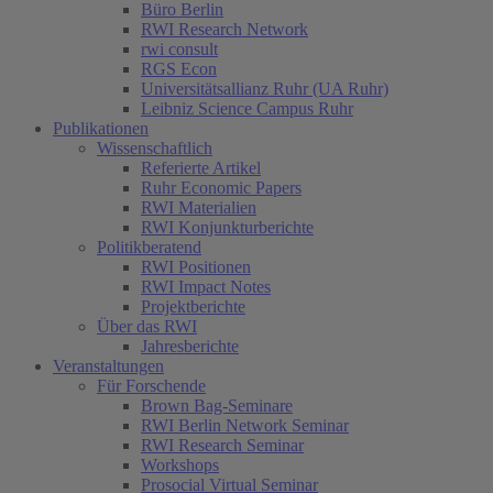
Büro Berlin
RWI Research Network
rwi consult
RGS Econ
Universitätsallianz Ruhr (UA Ruhr)
Leibniz Science Campus Ruhr
Publikationen
Wissenschaftlich
Referierte Artikel
Ruhr Economic Papers
RWI Materialien
RWI Konjunkturberichte
Politikberatend
RWI Positionen
RWI Impact Notes
Projektberichte
Über das RWI
Jahresberichte
Veranstaltungen
Für Forschende
Brown Bag-Seminare
RWI Berlin Network Seminar
RWI Research Seminar
Workshops
Prosocial Virtual Seminar