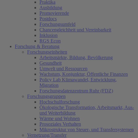
Praktika
Ausbildung
Promovierende
Postdocs
Forschungsumfeld
Chancengleichheit und Vereinbarkeit
Inklusion
RGS Econ
Forschung & Beratung
Forschungseinheiten
Arbeitsmärkte, Bildung, Bevölkerung
Gesundheit
Umwelt und Ressourcen
Wachstum, Konjunktur, Öffentliche Finanzen
Policy Lab Klimawandel, Entwicklung,
Migration
Forschungsdatenzentrum Ruhr (FDZ)
Forschungsgruppen
Hochschulforschung
Ökologische Transformation, Arbeitsmarkt, Aus-
und Weiterbildung
Wärme und Wohnen
Prosoziales Verhalten
Mikrostruktur von Steuer- und Transfersystemen
Vernetzung/Transfer