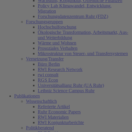
Wachstum, Konjunktur, Öffentliche Finanzen
Policy Lab Klimawandel, Entwicklung,
Migration
Forschungsdatenzentrum Ruhr (FDZ)
Forschungsgruppen
Hochschulforschung
Ökologische Transformation, Arbeitsmarkt, Aus-
und Weiterbildung
Wärme und Wohnen
Prosoziales Verhalten
Mikrostruktur von Steuer- und Transfersystemen
Vernetzung/Transfer
Büro Berlin
RWI Research Network
rwi consult
RGS Econ
Universitätsallianz Ruhr (UA Ruhr)
Leibniz Science Campus Ruhr
Publikationen
Wissenschaftlich
Referierte Artikel
Ruhr Economic Papers
RWI Materialien
RWI Konjunkturberichte
Politikberatend