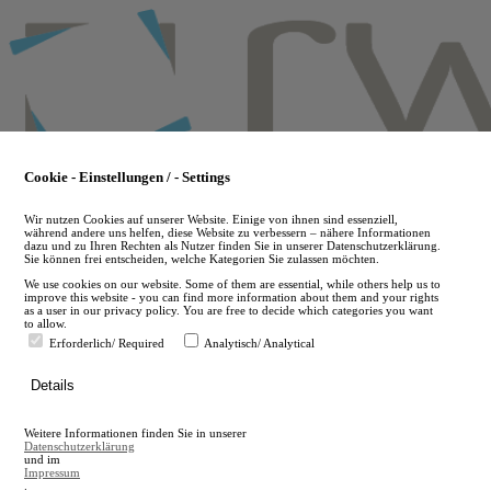
Skip
to
main
content
Cookie - Einstellungen / - Settings
Wir nutzen Cookies auf unserer Website. Einige von ihnen sind essenziell,
während andere uns helfen, diese Website zu verbessern – nähere Informationen
dazu und zu Ihren Rechten als Nutzer finden Sie in unserer Datenschutzerklärung.
Sie können frei entscheiden, welche Kategorien Sie zulassen möchten.
We use cookies on our website. Some of them are essential, while others help us to
improve this website - you can find more information about them and your rights
as a user in our privacy policy. You are free to decide which categories you want
to allow.
Erforderlich/ Required
Analytisch/ Analytical
de
Details
en
A
Weitere Informationen finden Sie in unserer
A
Datenschutzerklärung
und im
Impressum
.