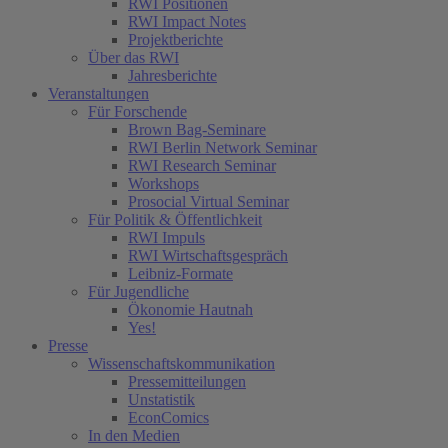
RWI Positionen
RWI Impact Notes
Projektberichte
Über das RWI
Jahresberichte
Veranstaltungen
Für Forschende
Brown Bag-Seminare
RWI Berlin Network Seminar
RWI Research Seminar
Workshops
Prosocial Virtual Seminar
Für Politik & Öffentlichkeit
RWI Impuls
RWI Wirtschaftsgespräch
Leibniz-Formate
Für Jugendliche
Ökonomie Hautnah
Yes!
Presse
Wissenschaftskommunikation
Pressemitteilungen
Unstatistik
EconComics
In den Medien