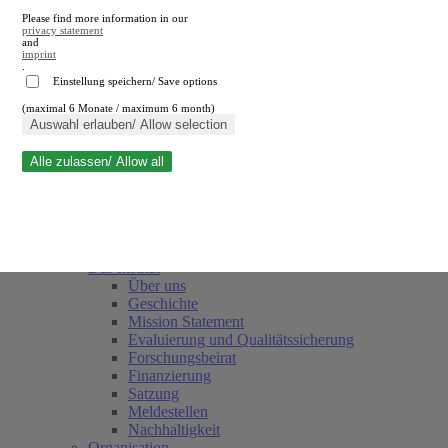
Please find more information in our
privacy statement
and
imprint
.
Einstellung speichern/ Save options
(maximal 6 Monate / maximum 6 month)
Suche schließen
Auswahl erlauben/ Allow selection
Alle zulassen/ Allow all
RWI
Termine
Team
Freunde und Förderer
Das Institut
Über uns
Geschichte
Mission Statement
Evaluierung und Qualitätssicherung
Forschungsbeirat
Finanzierung
Satzung
Meldestellen
Nachhaltigkeit
Organisation