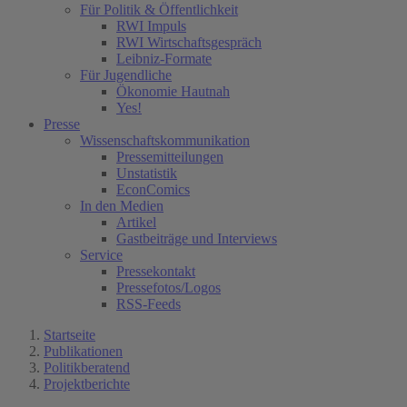
Für Politik & Öffentlichkeit
RWI Impuls
RWI Wirtschaftsgespräch
Leibniz-Formate
Für Jugendliche
Ökonomie Hautnah
Yes!
Presse
Wissenschaftskommunikation
Pressemitteilungen
Unstatistik
EconComics
In den Medien
Artikel
Gastbeiträge und Interviews
Service
Pressekontakt
Pressefotos/Logos
RSS-Feeds
Startseite
Publikationen
Politikberatend
Projektberichte