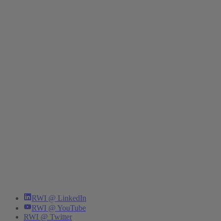
RWI @ LinkedIn
RWI @ YouTube
RWI @ Twitter