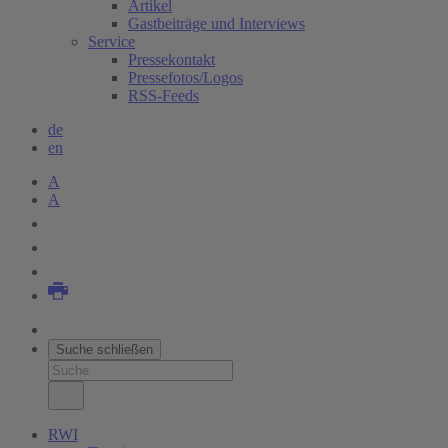
Artikel
Gastbeiträge und Interviews
Service
Pressekontakt
Pressefotos/Logos
RSS-Feeds
de
en
A
A
Suche schließen
RWI