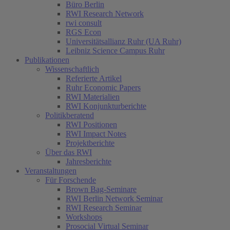
Büro Berlin
RWI Research Network
rwi consult
RGS Econ
Universitätsallianz Ruhr (UA Ruhr)
Leibniz Science Campus Ruhr
Publikationen
Wissenschaftlich
Referierte Artikel
Ruhr Economic Papers
RWI Materialien
RWI Konjunkturberichte
Politikberatend
RWI Positionen
RWI Impact Notes
Projektberichte
Über das RWI
Jahresberichte
Veranstaltungen
Für Forschende
Brown Bag-Seminare
RWI Berlin Network Seminar
RWI Research Seminar
Workshops
Prosocial Virtual Seminar