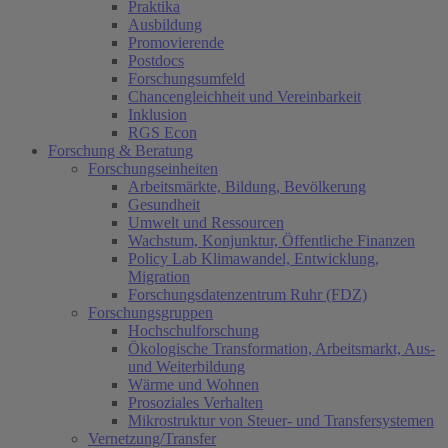
Praktika
Ausbildung
Promovierende
Postdocs
Forschungsumfeld
Chancengleichheit und Vereinbarkeit
Inklusion
RGS Econ
Forschung & Beratung
Forschungseinheiten
Arbeitsmärkte, Bildung, Bevölkerung
Gesundheit
Umwelt und Ressourcen
Wachstum, Konjunktur, Öffentliche Finanzen
Policy Lab Klimawandel, Entwicklung,
Migration
Forschungsdatenzentrum Ruhr (FDZ)
Forschungsgruppen
Hochschulforschung
Ökologische Transformation, Arbeitsmarkt, Aus-
und Weiterbildung
Wärme und Wohnen
Prosoziales Verhalten
Mikrostruktur von Steuer- und Transfersystemen
Vernetzung/Transfer