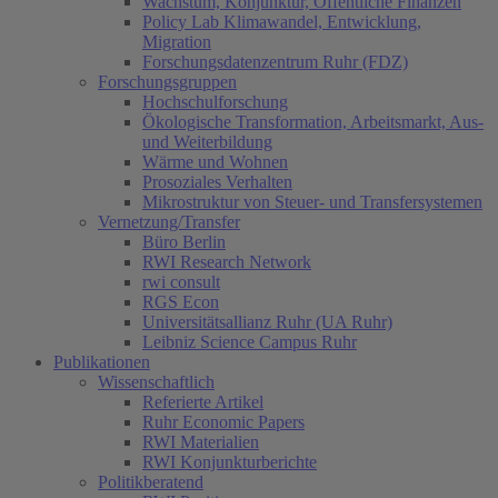
Wachstum, Konjunktur, Öffentliche Finanzen
Policy Lab Klimawandel, Entwicklung,
Migration
Forschungsdatenzentrum Ruhr (FDZ)
Forschungsgruppen
Hochschulforschung
Ökologische Transformation, Arbeitsmarkt, Aus-
und Weiterbildung
Wärme und Wohnen
Prosoziales Verhalten
Mikrostruktur von Steuer- und Transfersystemen
Vernetzung/Transfer
Büro Berlin
RWI Research Network
rwi consult
RGS Econ
Universitätsallianz Ruhr (UA Ruhr)
Leibniz Science Campus Ruhr
Publikationen
Wissenschaftlich
Referierte Artikel
Ruhr Economic Papers
RWI Materialien
RWI Konjunkturberichte
Politikberatend