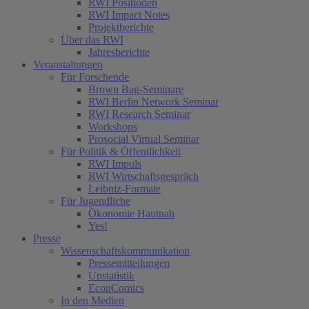
RWI Positionen
RWI Impact Notes
Projektberichte
Über das RWI
Jahresberichte
Veranstaltungen
Für Forschende
Brown Bag-Seminare
RWI Berlin Network Seminar
RWI Research Seminar
Workshops
Prosocial Virtual Seminar
Für Politik & Öffentlichkeit
RWI Impuls
RWI Wirtschaftsgespräch
Leibniz-Formate
Für Jugendliche
Ökonomie Hautnah
Yes!
Presse
Wissenschaftskommunikation
Pressemitteilungen
Unstatistik
EconComics
In den Medien