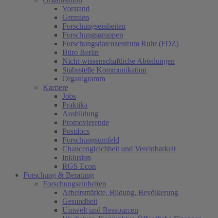
Vorstand
Gremien
Forschungseinheiten
Forschungsgruppen
Forschungsdatenzentrum Ruhr (FDZ)
Büro Berlin
Nicht-wissenschaftliche Abteilungen
Stabsstelle Kommunikation
Organigramm
Karriere
Jobs
Praktika
Ausbildung
Promovierende
Postdocs
Forschungsumfeld
Chancengleichheit und Vereinbarkeit
Inklusion
RGS Econ
Forschung & Beratung
Forschungseinheiten
Arbeitsmärkte, Bildung, Bevölkerung
Gesundheit
Umwelt und Ressourcen