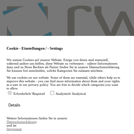
Skip
to
main
content
Cookie - Einstellungen / - Settings
Wir nutzen Cookies auf unserer Website. Einige von ihnen sind essenziell,
während andere uns helfen, diese Website zu verbessern – nähere Informationen
dazu und zu Ihren Rechten als Nutzer finden Sie in unserer Datenschutzerklärung.
Sie können frei entscheiden, welche Kategorien Sie zulassen möchten.
We use cookies on our website. Some of them are essential, while others help us to
improve this website - you can find more information about them and your rights
as a user in our privacy policy. You are free to decide which categories you want
to allow.
Erforderlich/ Required
Analytisch/ Analytical
de
Details
en
A
Weitere Informationen finden Sie in unserer
A
Datenschutzerklärung
und im
Impressum
.