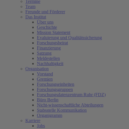
Termine
Team
Freunde und Förderer
Das Institut
Über uns
Geschichte
Mission Statement
Evaluierung und Qualitätssicherung
Forschungsbeirat
Finanzierung
Satzung
Meldestellen
Nachhaltigkeit
Organisation
Vorstand
Gremien
Forschungseinheiten
Forschungsgruppen
Forschungsdatenzentrum Ruhr (FDZ)
Büro Berlin
Nicht-wissenschaftliche Abteilungen
Stabsstelle Kommunikation
Organigramm
Karriere
Jobs