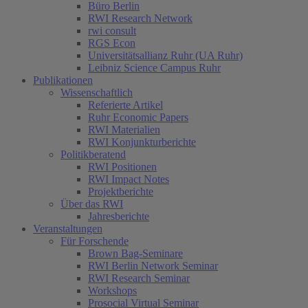
Büro Berlin
RWI Research Network
rwi consult
RGS Econ
Universitätsallianz Ruhr (UA Ruhr)
Leibniz Science Campus Ruhr
Publikationen
Wissenschaftlich
Referierte Artikel
Ruhr Economic Papers
RWI Materialien
RWI Konjunkturberichte
Politikberatend
RWI Positionen
RWI Impact Notes
Projektberichte
Über das RWI
Jahresberichte
Veranstaltungen
Für Forschende
Brown Bag-Seminare
RWI Berlin Network Seminar
RWI Research Seminar
Workshops
Prosocial Virtual Seminar