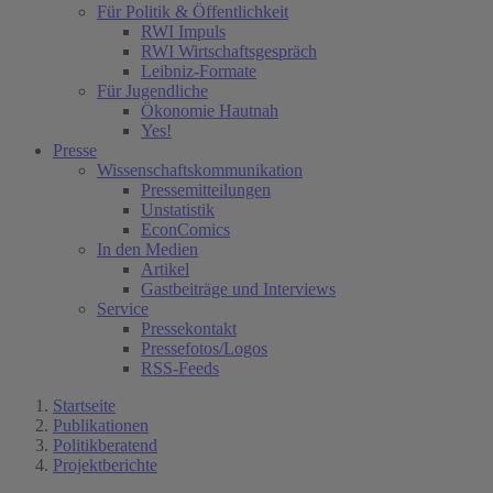
Für Politik & Öffentlichkeit
RWI Impuls
RWI Wirtschaftsgespräch
Leibniz-Formate
Für Jugendliche
Ökonomie Hautnah
Yes!
Presse
Wissenschaftskommunikation
Pressemitteilungen
Unstatistik
EconComics
In den Medien
Artikel
Gastbeiträge und Interviews
Service
Pressekontakt
Pressefotos/Logos
RSS-Feeds
Startseite
Publikationen
Politikberatend
Projektberichte