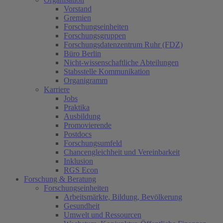
Vorstand
Gremien
Forschungseinheiten
Forschungsgruppen
Forschungsdatenzentrum Ruhr (FDZ)
Büro Berlin
Nicht-wissenschaftliche Abteilungen
Stabsstelle Kommunikation
Organigramm
Karriere
Jobs
Praktika
Ausbildung
Promovierende
Postdocs
Forschungsumfeld
Chancengleichheit und Vereinbarkeit
Inklusion
RGS Econ
Forschung & Beratung
Forschungseinheiten
Arbeitsmärkte, Bildung, Bevölkerung
Gesundheit
Umwelt und Ressourcen