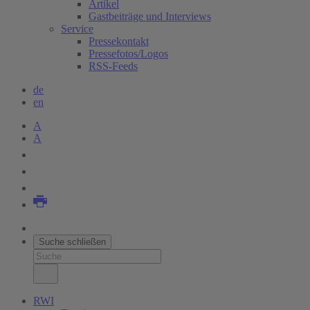
Artikel
Gastbeiträge und Interviews
Service
Pressekontakt
Pressefotos/Logos
RSS-Feeds
de
en
A
A
Suche schließen
RWI