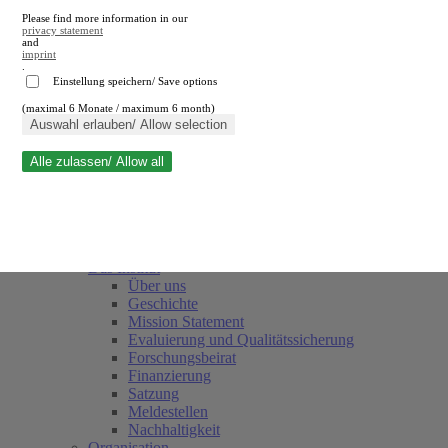
Please find more information in our
privacy statement
and
imprint
.
Einstellung speichern/ Save options
(maximal 6 Monate / maximum 6 month)
Suche schließen
Auswahl erlauben/ Allow selection
Alle zulassen/ Allow all
RWI
Termine
Team
Freunde und Förderer
Das Institut
Über uns
Geschichte
Mission Statement
Evaluierung und Qualitätssicherung
Forschungsbeirat
Finanzierung
Satzung
Meldestellen
Nachhaltigkeit
Organisation