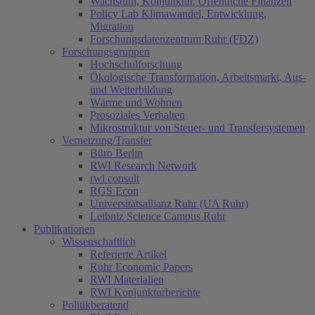
Wachstum, Konjunktur, Öffentliche Finanzen
Policy Lab Klimawandel, Entwicklung,
Migration
Forschungsdatenzentrum Ruhr (FDZ)
Forschungsgruppen
Hochschulforschung
Ökologische Transformation, Arbeitsmarkt, Aus-
und Weiterbildung
Wärme und Wohnen
Prosoziales Verhalten
Mikrostruktur von Steuer- und Transfersystemen
Vernetzung/Transfer
Büro Berlin
RWI Research Network
rwi consult
RGS Econ
Universitätsallianz Ruhr (UA Ruhr)
Leibniz Science Campus Ruhr
Publikationen
Wissenschaftlich
Referierte Artikel
Ruhr Economic Papers
RWI Materialien
RWI Konjunkturberichte
Politikberatend