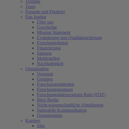
Termine
Team
Freunde und Förderer
Das Institut
Über uns
Geschichte
Mission Statement
Evaluierung und Qualitätssicherung
Forschungsbeirat
Finanzierung
Satzung
Meldestellen
Nachhaltigkeit
Organisation
Vorstand
Gremien
Forschungseinheiten
Forschungsgruppen
Forschungsdatenzentrum Ruhr (FDZ)
Büro Berlin
Nicht-wissenschaftliche Abteilungen
Stabsstelle Kommunikation
Organigramm
Karriere
Jobs