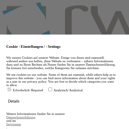
Skip
to
main
content
Cookie - Einstellungen / - Settings
Wir nutzen Cookies auf unserer Website. Einige von ihnen sind essenziell,
während andere uns helfen, diese Website zu verbessern – nähere Informationen
dazu und zu Ihren Rechten als Nutzer finden Sie in unserer Datenschutzerklärung.
Sie können frei entscheiden, welche Kategorien Sie zulassen möchten.
We use cookies on our website. Some of them are essential, while others help us to
improve this website - you can find more information about them and your rights
as a user in our privacy policy. You are free to decide which categories you want
to allow.
Erforderlich/ Required
Analytisch/ Analytical
de
Details
en
A
Weitere Informationen finden Sie in unserer
A
Datenschutzerklärung
und im
Impressum
.