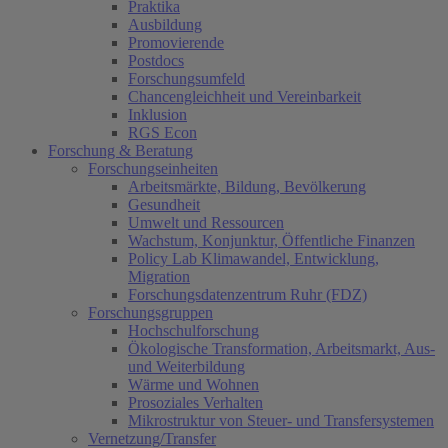
Praktika
Ausbildung
Promovierende
Postdocs
Forschungsumfeld
Chancengleichheit und Vereinbarkeit
Inklusion
RGS Econ
Forschung & Beratung
Forschungseinheiten
Arbeitsmärkte, Bildung, Bevölkerung
Gesundheit
Umwelt und Ressourcen
Wachstum, Konjunktur, Öffentliche Finanzen
Policy Lab Klimawandel, Entwicklung,
Migration
Forschungsdatenzentrum Ruhr (FDZ)
Forschungsgruppen
Hochschulforschung
Ökologische Transformation, Arbeitsmarkt, Aus-
und Weiterbildung
Wärme und Wohnen
Prosoziales Verhalten
Mikrostruktur von Steuer- und Transfersystemen
Vernetzung/Transfer