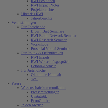
RWI Positionen
RWI Impact Notes
Projektberichte
Über das RWI
Jahresberichte
Veranstaltungen
Für Forschende
Brown Bag-Seminare
RWI Berlin Network Seminar
RWI Research Seminar
Workshops
Prosocial Virtual Seminar
Für Politik & Öffentlichkeit
RWI Impuls
RWI Wirtschaftsgespräch
Leibniz-Formate
Für Jugendliche
Ökonomie Hautnah
Yes!
Presse
Wissenschaftskommunikation
Pressemitteilungen
Unstatistik
EconComics
In den Medien