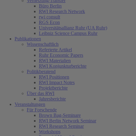
Vernetzung/Transfer
Büro Berlin
RWI Research Network
rwi consult
RGS Econ
Universitätsallianz Ruhr (UA Ruhr)
Leibniz Science Campus Ruhr
Publikationen
Wissenschaftlich
Referierte Artikel
Ruhr Economic Papers
RWI Materialien
RWI Konjunkturberichte
Politikberatend
RWI Positionen
RWI Impact Notes
Projektberichte
Über das RWI
Jahresberichte
Veranstaltungen
Für Forschende
Brown Bag-Seminare
RWI Berlin Network Seminar
RWI Research Seminar
Workshops