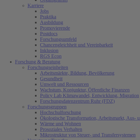
Karriere
Jobs
Praktika
Ausbildung
Promovierende
Postdocs
Forschungsumfeld
Chancengleichheit und Vereinbarkeit
Inklusion
RGS Econ
Forschung & Beratung
Forschungseinheiten
Arbeitsmärkte, Bildung, Bevölkerung
Gesundheit
Umwelt und Ressourcen
Wachstum, Konjunktur, Öffentliche Finanzen
Policy Lab Klimawandel, Entwicklung, Migration
Forschungsdatenzentrum Ruhr (FDZ)
Forschungsgruppen
Hochschulforschung
Ökologische Transformation, Arbeitsmarkt, Aus- 
Wärme und Wohnen
Prosoziales Verhalten
Mikrostruktur von Steuer- und Transfersystemen