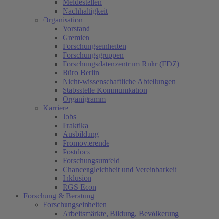
Meldestellen
Nachhaltigkeit
Organisation
Vorstand
Gremien
Forschungseinheiten
Forschungsgruppen
Forschungsdatenzentrum Ruhr (FDZ)
Büro Berlin
Nicht-wissenschaftliche Abteilungen
Stabsstelle Kommunikation
Organigramm
Karriere
Jobs
Praktika
Ausbildung
Promovierende
Postdocs
Forschungsumfeld
Chancengleichheit und Vereinbarkeit
Inklusion
RGS Econ
Forschung & Beratung
Forschungseinheiten
Arbeitsmärkte, Bildung, Bevölkerung