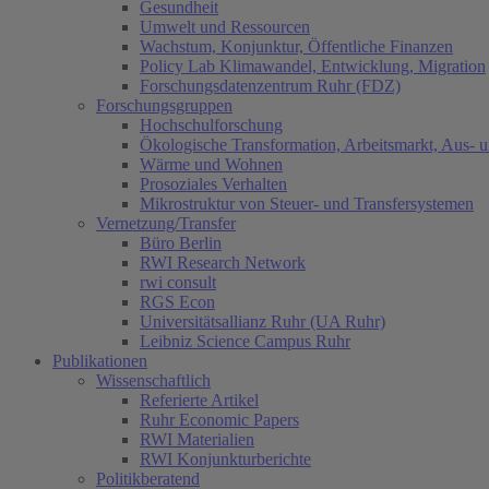
Gesundheit
Umwelt und Ressourcen
Wachstum, Konjunktur, Öffentliche Finanzen
Policy Lab Klimawandel, Entwicklung, Migration
Forschungsdatenzentrum Ruhr (FDZ)
Forschungsgruppen
Hochschulforschung
Ökologische Transformation, Arbeitsmarkt, Aus- 
Wärme und Wohnen
Prosoziales Verhalten
Mikrostruktur von Steuer- und Transfersystemen
Vernetzung/Transfer
Büro Berlin
RWI Research Network
rwi consult
RGS Econ
Universitätsallianz Ruhr (UA Ruhr)
Leibniz Science Campus Ruhr
Publikationen
Wissenschaftlich
Referierte Artikel
Ruhr Economic Papers
RWI Materialien
RWI Konjunkturberichte
Politikberatend