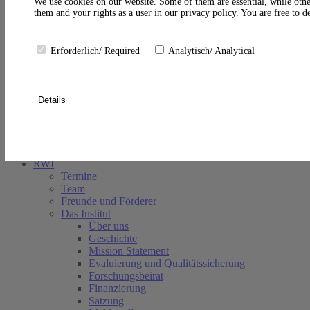
A
We use cookies on our website. Some of them are essential, while othe
them and your rights as a user in our privacy policy. You are free to 
Erforderlich/ Required
Analytisch/ Analytical
Details
Suche schließen
RWI
Termine
Team
Freunde und Förderer
Das Institut
Über uns
Geschichte
Mission Statement
Evaluierung und Qualitätssicherung
Forschungsbeirat
Finanzierung
Satzung