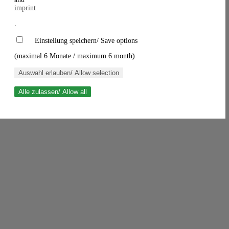
imprint
.
Einstellung speichern/ Save options
(maximal 6 Monate / maximum 6 month)
Auswahl erlauben/ Allow selection
Alle zulassen/ Allow all