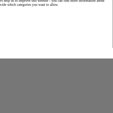
rs help us to improve this website - you can find more information about
decide which categories you want to allow.