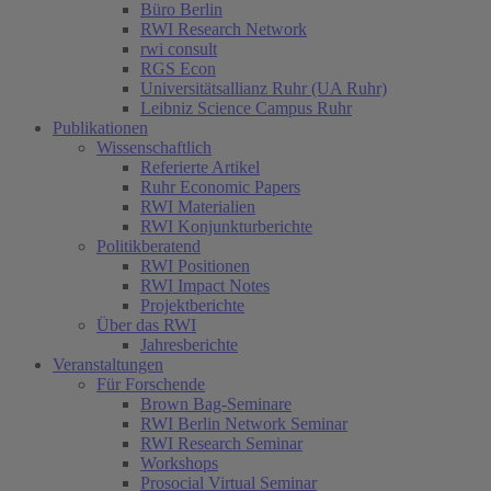
Büro Berlin
RWI Research Network
rwi consult
RGS Econ
Universitätsallianz Ruhr (UA Ruhr)
Leibniz Science Campus Ruhr
Publikationen
Wissenschaftlich
Referierte Artikel
Ruhr Economic Papers
RWI Materialien
RWI Konjunkturberichte
Politikberatend
RWI Positionen
RWI Impact Notes
Projektberichte
Über das RWI
Jahresberichte
Veranstaltungen
Für Forschende
Brown Bag-Seminare
RWI Berlin Network Seminar
RWI Research Seminar
Workshops
Prosocial Virtual Seminar