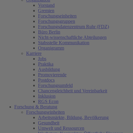
Vorstand
Gremien
Forschungseinheiten
Forschungsgruppen
Forschungsdatenzentrum Ruhr (FDZ)
Büro Berlin
Nicht-wissenschaftliche Abteilungen
Stabsstelle Kommunikation
Organigramm
Karriere
Jobs
Praktika
Ausbildung
Promovierende
Postdocs
Forschungsumfeld
Chancengleichheit und Vereinbarkeit
Inklusion
RGS Econ
Forschung & Beratung
Forschungseinheiten
Arbeitsmärkte, Bildung, Bevölkerung
Gesundheit
Umwelt und Ressourcen