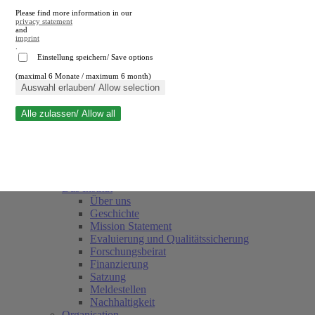
Please find more information in our
privacy statement
and
imprint
.
Einstellung speichern/ Save options
(maximal 6 Monate / maximum 6 month)
Suche schließen
Auswahl erlauben/ Allow selection
Alle zulassen/ Allow all
RWI
Termine
Team
Freunde und Förderer
Das Institut
Über uns
Geschichte
Mission Statement
Evaluierung und Qualitätssicherung
Forschungsbeirat
Finanzierung
Satzung
Meldestellen
Nachhaltigkeit
Organisation