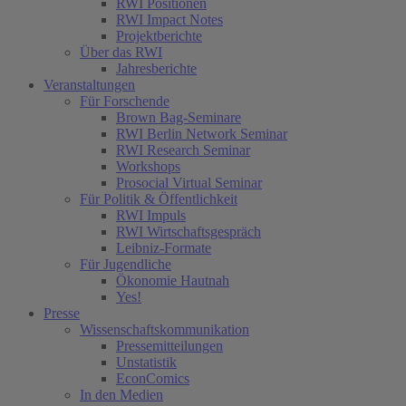
RWI Positionen
RWI Impact Notes
Projektberichte
Über das RWI
Jahresberichte
Veranstaltungen
Für Forschende
Brown Bag-Seminare
RWI Berlin Network Seminar
RWI Research Seminar
Workshops
Prosocial Virtual Seminar
Für Politik & Öffentlichkeit
RWI Impuls
RWI Wirtschaftsgespräch
Leibniz-Formate
Für Jugendliche
Ökonomie Hautnah
Yes!
Presse
Wissenschaftskommunikation
Pressemitteilungen
Unstatistik
EconComics
In den Medien