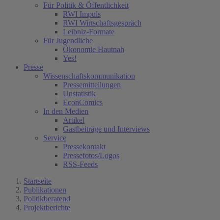
Für Politik & Öffentlichkeit
RWI Impuls
RWI Wirtschaftsgespräch
Leibniz-Formate
Für Jugendliche
Ökonomie Hautnah
Yes!
Presse
Wissenschaftskommunikation
Pressemitteilungen
Unstatistik
EconComics
In den Medien
Artikel
Gastbeiträge und Interviews
Service
Pressekontakt
Pressefotos/Logos
RSS-Feeds
Startseite
Publikationen
Politikberatend
Projektberichte