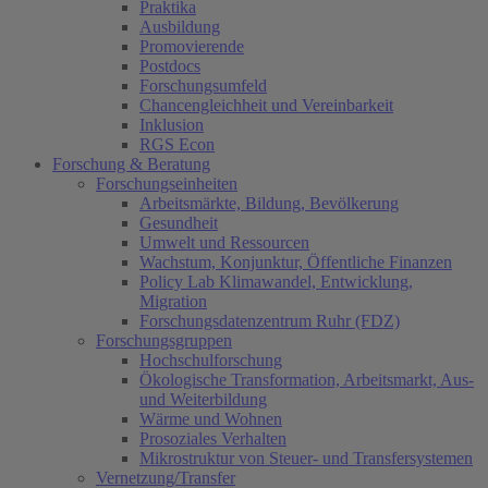
Praktika
Ausbildung
Promovierende
Postdocs
Forschungsumfeld
Chancengleichheit und Vereinbarkeit
Inklusion
RGS Econ
Forschung & Beratung
Forschungseinheiten
Arbeitsmärkte, Bildung, Bevölkerung
Gesundheit
Umwelt und Ressourcen
Wachstum, Konjunktur, Öffentliche Finanzen
Policy Lab Klimawandel, Entwicklung,
Migration
Forschungsdatenzentrum Ruhr (FDZ)
Forschungsgruppen
Hochschulforschung
Ökologische Transformation, Arbeitsmarkt, Aus-
und Weiterbildung
Wärme und Wohnen
Prosoziales Verhalten
Mikrostruktur von Steuer- und Transfersystemen
Vernetzung/Transfer