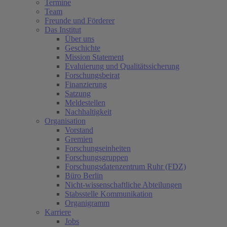
Termine
Team
Freunde und Förderer
Das Institut
Über uns
Geschichte
Mission Statement
Evaluierung und Qualitätssicherung
Forschungsbeirat
Finanzierung
Satzung
Meldestellen
Nachhaltigkeit
Organisation
Vorstand
Gremien
Forschungseinheiten
Forschungsgruppen
Forschungsdatenzentrum Ruhr (FDZ)
Büro Berlin
Nicht-wissenschaftliche Abteilungen
Stabsstelle Kommunikation
Organigramm
Karriere
Jobs