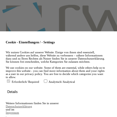
Skip
to
main
content
Cookie - Einstellungen / - Settings
Wir nutzen Cookies auf unserer Website. Einige von ihnen sind essenziell,
während andere uns helfen, diese Website zu verbessern – nähere Informationen
dazu und zu Ihren Rechten als Nutzer finden Sie in unserer Datenschutzerklärung.
Sie können frei entscheiden, welche Kategorien Sie zulassen möchten.
We use cookies on our website. Some of them are essential, while others help us to
improve this website - you can find more information about them and your rights
as a user in our privacy policy. You are free to decide which categories you want
to allow.
Erforderlich/ Required
Analytisch/ Analytical
de
Details
en
A
Weitere Informationen finden Sie in unserer
A
Datenschutzerklärung
und im
Impressum
.