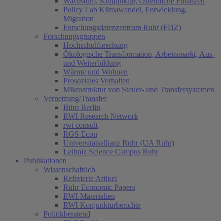
Wachstum, Konjunktur, Öffentliche Finanzen
Policy Lab Klimawandel, Entwicklung,
Migration
Forschungsdatenzentrum Ruhr (FDZ)
Forschungsgruppen
Hochschulforschung
Ökologische Transformation, Arbeitsmarkt, Aus-
und Weiterbildung
Wärme und Wohnen
Prosoziales Verhalten
Mikrostruktur von Steuer- und Transfersystemen
Vernetzung/Transfer
Büro Berlin
RWI Research Network
rwi consult
RGS Econ
Universitätsallianz Ruhr (UA Ruhr)
Leibniz Science Campus Ruhr
Publikationen
Wissenschaftlich
Referierte Artikel
Ruhr Economic Papers
RWI Materialien
RWI Konjunkturberichte
Politikberatend