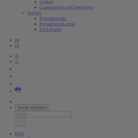
Artikel
Gastbeiträge und Interviews
Service
Pressekontakt
Pressefotos/Logos
RSS-Feeds
de
en
A
A
Suche schließen
RWI