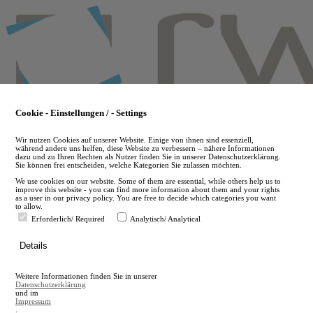
Skip
to
main
content
Cookie - Einstellungen / - Settings
Wir nutzen Cookies auf unserer Website. Einige von ihnen sind essenziell,
während andere uns helfen, diese Website zu verbessern – nähere Informationen
dazu und zu Ihren Rechten als Nutzer finden Sie in unserer Datenschutzerklärung.
Sie können frei entscheiden, welche Kategorien Sie zulassen möchten.
We use cookies on our website. Some of them are essential, while others help us to
improve this website - you can find more information about them and your rights
as a user in our privacy policy. You are free to decide which categories you want
to allow.
Erforderlich/ Required
Analytisch/ Analytical
de
Details
en
A
Weitere Informationen finden Sie in unserer
A
Datenschutzerklärung
und im
Impressum
.