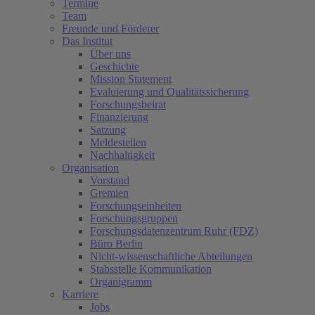
Termine
Team
Freunde und Förderer
Das Institut
Über uns
Geschichte
Mission Statement
Evaluierung und Qualitätssicherung
Forschungsbeirat
Finanzierung
Satzung
Meldestellen
Nachhaltigkeit
Organisation
Vorstand
Gremien
Forschungseinheiten
Forschungsgruppen
Forschungsdatenzentrum Ruhr (FDZ)
Büro Berlin
Nicht-wissenschaftliche Abteilungen
Stabsstelle Kommunikation
Organigramm
Karriere
Jobs