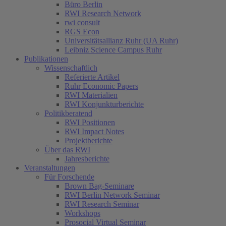
Büro Berlin
RWI Research Network
rwi consult
RGS Econ
Universitätsallianz Ruhr (UA Ruhr)
Leibniz Science Campus Ruhr
Publikationen
Wissenschaftlich
Referierte Artikel
Ruhr Economic Papers
RWI Materialien
RWI Konjunkturberichte
Politikberatend
RWI Positionen
RWI Impact Notes
Projektberichte
Über das RWI
Jahresberichte
Veranstaltungen
Für Forschende
Brown Bag-Seminare
RWI Berlin Network Seminar
RWI Research Seminar
Workshops
Prosocial Virtual Seminar