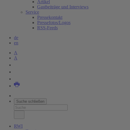
Artikel
Gastbeiträge und Interviews
Service
Pressekontakt
Pressefotos/Logos
RSS-Feeds
de
en
A
A
Suche schließen
RWI