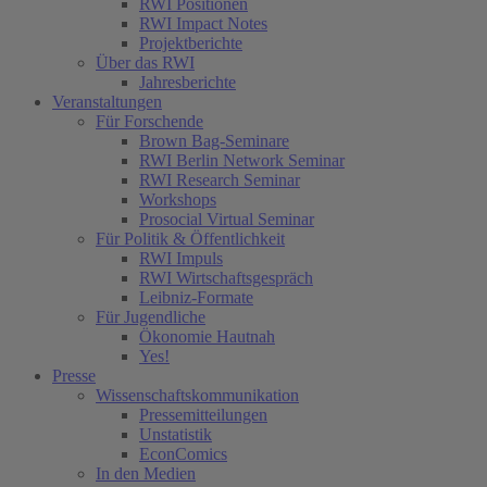
RWI Positionen
RWI Impact Notes
Projektberichte
Über das RWI
Jahresberichte
Veranstaltungen
Für Forschende
Brown Bag-Seminare
RWI Berlin Network Seminar
RWI Research Seminar
Workshops
Prosocial Virtual Seminar
Für Politik & Öffentlichkeit
RWI Impuls
RWI Wirtschaftsgespräch
Leibniz-Formate
Für Jugendliche
Ökonomie Hautnah
Yes!
Presse
Wissenschaftskommunikation
Pressemitteilungen
Unstatistik
EconComics
In den Medien