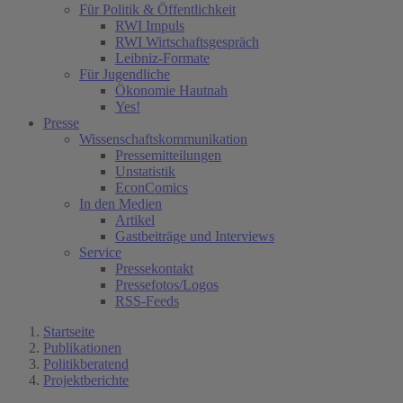
Für Politik & Öffentlichkeit
RWI Impuls
RWI Wirtschaftsgespräch
Leibniz-Formate
Für Jugendliche
Ökonomie Hautnah
Yes!
Presse
Wissenschaftskommunikation
Pressemitteilungen
Unstatistik
EconComics
In den Medien
Artikel
Gastbeiträge und Interviews
Service
Pressekontakt
Pressefotos/Logos
RSS-Feeds
Startseite
Publikationen
Politikberatend
Projektberichte