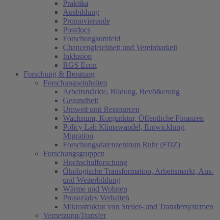
Praktika
Ausbildung
Promovierende
Postdocs
Forschungsumfeld
Chancengleichheit und Vereinbarkeit
Inklusion
RGS Econ
Forschung & Beratung
Forschungseinheiten
Arbeitsmärkte, Bildung, Bevölkerung
Gesundheit
Umwelt und Ressourcen
Wachstum, Konjunktur, Öffentliche Finanzen
Policy Lab Klimawandel, Entwicklung,
Migration
Forschungsdatenzentrum Ruhr (FDZ)
Forschungsgruppen
Hochschulforschung
Ökologische Transformation, Arbeitsmarkt, Aus-
und Weiterbildung
Wärme und Wohnen
Prosoziales Verhalten
Mikrostruktur von Steuer- und Transfersystemen
Vernetzung/Transfer