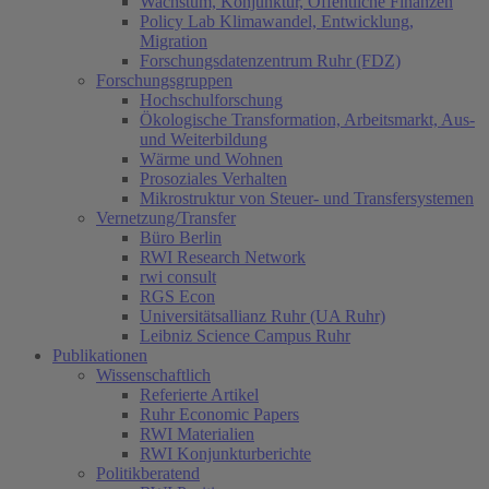
Wachstum, Konjunktur, Öffentliche Finanzen
Policy Lab Klimawandel, Entwicklung,
Migration
Forschungsdatenzentrum Ruhr (FDZ)
Forschungsgruppen
Hochschulforschung
Ökologische Transformation, Arbeitsmarkt, Aus-
und Weiterbildung
Wärme und Wohnen
Prosoziales Verhalten
Mikrostruktur von Steuer- und Transfersystemen
Vernetzung/Transfer
Büro Berlin
RWI Research Network
rwi consult
RGS Econ
Universitätsallianz Ruhr (UA Ruhr)
Leibniz Science Campus Ruhr
Publikationen
Wissenschaftlich
Referierte Artikel
Ruhr Economic Papers
RWI Materialien
RWI Konjunkturberichte
Politikberatend