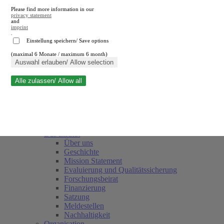
Please find more information in our
privacy statement
and
imprint
.
Einstellung speichern/ Save options
(maximal 6 Monate / maximum 6 month)
Suche schließen
Auswahl erlauben/ Allow selection
Alle zulassen/ Allow all
RWI
Termine
Team
Freunde und Förderer
Das Institut
Über uns
Geschichte
Mission Statement
Evaluierung und Qualitätssicherung
Forschungsbeirat
Finanzierung
Satzung
Meldestellen
Nachhaltigkeit
Organisation