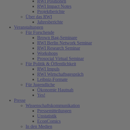
RWI Positionen
RWI Impact Notes
Projektberichte
Über das RWI
Jahresberichte
Veranstaltungen
Für Forschende
Brown Bag-Seminare
RWI Berlin Network Seminar
RWI Research Seminar
Workshops
Prosocial Virtual Seminar
Für Politik & Öffentlichkeit
RWI Impuls
RWI Wirtschaftsgespräch
Leibniz-Formate
Für Jugendliche
Ökonomie Hautnah
Yes!
Presse
Wissenschaftskommunikation
Pressemitteilungen
Unstatistik
EconComics
In den Medien