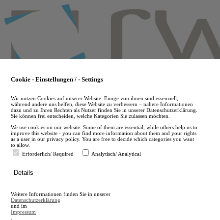
Skip
to
main
content
Cookie - Einstellungen / - Settings
Wir nutzen Cookies auf unserer Website. Einige von ihnen sind essenziell,
während andere uns helfen, diese Website zu verbessern – nähere Informationen
dazu und zu Ihren Rechten als Nutzer finden Sie in unserer Datenschutzerklärung.
Sie können frei entscheiden, welche Kategorien Sie zulassen möchten.
We use cookies on our website. Some of them are essential, while others help us to
improve this website - you can find more information about them and your rights
as a user in our privacy policy. You are free to decide which categories you want
to allow.
Erforderlich/ Required
Analytisch/ Analytical
de
Details
en
A
Weitere Informationen finden Sie in unserer
A
Datenschutzerklärung
und im
Impressum
.