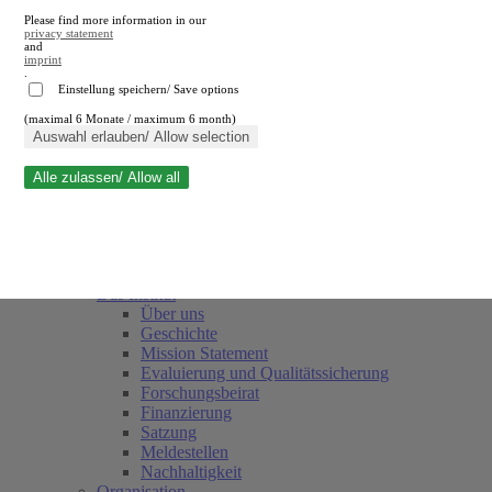
Please find more information in our
privacy statement
and
imprint
.
Einstellung speichern/ Save options
(maximal 6 Monate / maximum 6 month)
Suche schließen
Auswahl erlauben/ Allow selection
Alle zulassen/ Allow all
RWI
Termine
Team
Freunde und Förderer
Das Institut
Über uns
Geschichte
Mission Statement
Evaluierung und Qualitätssicherung
Forschungsbeirat
Finanzierung
Satzung
Meldestellen
Nachhaltigkeit
Organisation