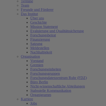
Termine
Team
Freunde und Förderer
Das Institut
Über uns
Geschichte
Mission Statement
Evaluierung und Qualitätssicherung
Forschungsbeirat
Finanzierung
Satzung
Meldestellen
Nachhaltigkeit
Organisation
Vorstand
Gremien
Forschungseinheiten
Forschungsgruppen
Forschungsdatenzentrum Ruhr (FDZ)
Büro Berlin
Nicht-wissenschaftliche Abteilungen
Stabsstelle Kommunikation
Organigramm
Karriere
Jobs