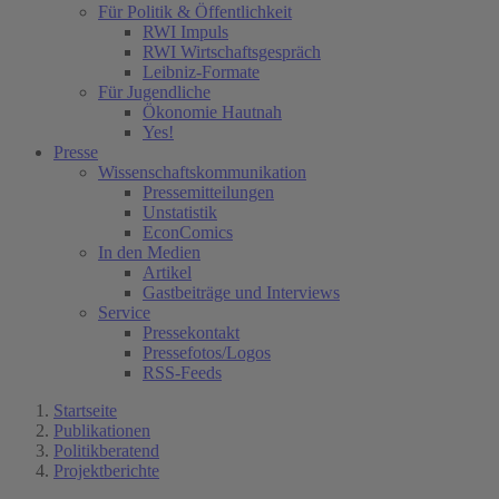
Für Politik & Öffentlichkeit
RWI Impuls
RWI Wirtschaftsgespräch
Leibniz-Formate
Für Jugendliche
Ökonomie Hautnah
Yes!
Presse
Wissenschaftskommunikation
Pressemitteilungen
Unstatistik
EconComics
In den Medien
Artikel
Gastbeiträge und Interviews
Service
Pressekontakt
Pressefotos/Logos
RSS-Feeds
Startseite
Publikationen
Politikberatend
Projektberichte