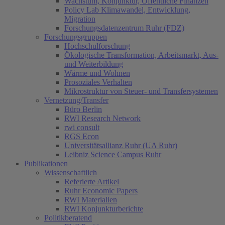
Wachstum, Konjunktur, Öffentliche Finanzen
Policy Lab Klimawandel, Entwicklung,
Migration
Forschungsdatenzentrum Ruhr (FDZ)
Forschungsgruppen
Hochschulforschung
Ökologische Transformation, Arbeitsmarkt, Aus-
und Weiterbildung
Wärme und Wohnen
Prosoziales Verhalten
Mikrostruktur von Steuer- und Transfersystemen
Vernetzung/Transfer
Büro Berlin
RWI Research Network
rwi consult
RGS Econ
Universitätsallianz Ruhr (UA Ruhr)
Leibniz Science Campus Ruhr
Publikationen
Wissenschaftlich
Referierte Artikel
Ruhr Economic Papers
RWI Materialien
RWI Konjunkturberichte
Politikberatend