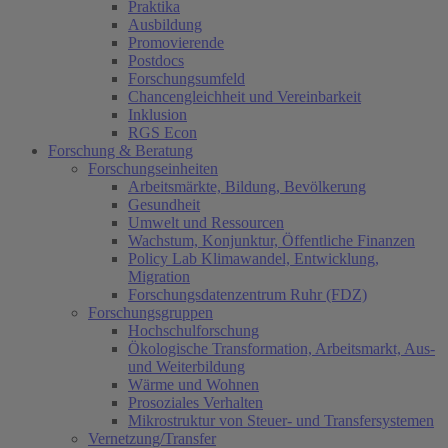
Praktika
Ausbildung
Promovierende
Postdocs
Forschungsumfeld
Chancengleichheit und Vereinbarkeit
Inklusion
RGS Econ
Forschung & Beratung
Forschungseinheiten
Arbeitsmärkte, Bildung, Bevölkerung
Gesundheit
Umwelt und Ressourcen
Wachstum, Konjunktur, Öffentliche Finanzen
Policy Lab Klimawandel, Entwicklung,
Migration
Forschungsdatenzentrum Ruhr (FDZ)
Forschungsgruppen
Hochschulforschung
Ökologische Transformation, Arbeitsmarkt, Aus-
und Weiterbildung
Wärme und Wohnen
Prosoziales Verhalten
Mikrostruktur von Steuer- und Transfersystemen
Vernetzung/Transfer