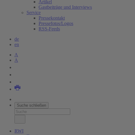
Artikel
Gastbeiträge und Interviews
Service
Pressekontakt
Pressefotos/Logos
RSS-Feeds
de
en
A
A
Suche schließen
RWI