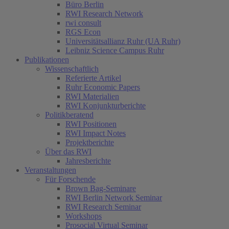
Büro Berlin
RWI Research Network
rwi consult
RGS Econ
Universitätsallianz Ruhr (UA Ruhr)
Leibniz Science Campus Ruhr
Publikationen
Wissenschaftlich
Referierte Artikel
Ruhr Economic Papers
RWI Materialien
RWI Konjunkturberichte
Politikberatend
RWI Positionen
RWI Impact Notes
Projektberichte
Über das RWI
Jahresberichte
Veranstaltungen
Für Forschende
Brown Bag-Seminare
RWI Berlin Network Seminar
RWI Research Seminar
Workshops
Prosocial Virtual Seminar