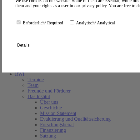
A
We use cookies on our website. Some of them are essential, while othe
them and your rights as a user in our privacy policy. You are free to 
Erforderlich/ Required
Analytisch/ Analytical
Details
Suche schließen
RWI
Termine
Team
Freunde und Förderer
Das Institut
Über uns
Geschichte
Mission Statement
Evaluierung und Qualitätssicherung
Forschungsbeirat
Finanzierung
Satzung