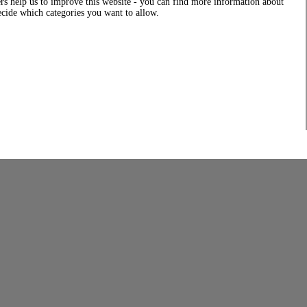
rs help us to improve this website - you can find more information about
decide which categories you want to allow.