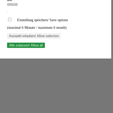
imprint
.
Einstellung speichern/ Save options
(maximal 6 Monate / maximum 6 month)
Auswahl erlauben/ Allow selection
Alle zulassen/ Allow all