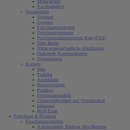
Meldestellen
Nachhaltigkeit
Organisation
Vorstand
Gremien
Forschungseinheiten
Forschungsgruppen
Forschungsdatenzentrum Ruhr (FDZ)
Büro Berlin
Nicht-wissenschaftliche Abteilungen
Stabsstelle Kommunikation
Organigramm
Karriere
Jobs
Praktika
Ausbildung
Promovierende
Postdocs
Forschungsumfeld
Chancengleichheit und Vereinbarkeit
Inklusion
RGS Econ
Forschung & Beratung
Forschungseinheiten
Arbeitsmärkte, Bildung, Bevölkerung