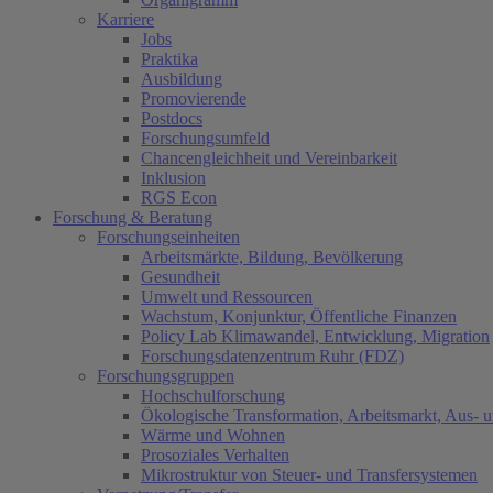
Karriere
Jobs
Praktika
Ausbildung
Promovierende
Postdocs
Forschungsumfeld
Chancengleichheit und Vereinbarkeit
Inklusion
RGS Econ
Forschung & Beratung
Forschungseinheiten
Arbeitsmärkte, Bildung, Bevölkerung
Gesundheit
Umwelt und Ressourcen
Wachstum, Konjunktur, Öffentliche Finanzen
Policy Lab Klimawandel, Entwicklung, Migration
Forschungsdatenzentrum Ruhr (FDZ)
Forschungsgruppen
Hochschulforschung
Ökologische Transformation, Arbeitsmarkt, Aus- 
Wärme und Wohnen
Prosoziales Verhalten
Mikrostruktur von Steuer- und Transfersystemen