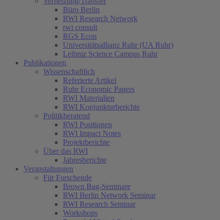
Vernetzung/Transfer
Büro Berlin
RWI Research Network
rwi consult
RGS Econ
Universitätsallianz Ruhr (UA Ruhr)
Leibniz Science Campus Ruhr
Publikationen
Wissenschaftlich
Referierte Artikel
Ruhr Economic Papers
RWI Materialien
RWI Konjunkturberichte
Politikberatend
RWI Positionen
RWI Impact Notes
Projektberichte
Über das RWI
Jahresberichte
Veranstaltungen
Für Forschende
Brown Bag-Seminare
RWI Berlin Network Seminar
RWI Research Seminar
Workshops