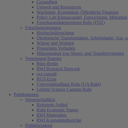
Gesundheit
Umwelt und Ressourcen
Wachstum, Konjunktur, Öffentliche Finanzen
Policy Lab Klimawandel, Entwicklung, Migration
Forschungsdatenzentrum Ruhr (FDZ)
Forschungsgruppen
Hochschulforschung
Ökologische Transformation, Arbeitsmarkt, Aus- 
Wärme und Wohnen
Prosoziales Verhalten
Mikrostruktur von Steuer- und Transfersystemen
Vernetzung/Transfer
Büro Berlin
RWI Research Network
rwi consult
RGS Econ
Universitätsallianz Ruhr (UA Ruhr)
Leibniz Science Campus Ruhr
Publikationen
Wissenschaftlich
Referierte Artikel
Ruhr Economic Papers
RWI Materialien
RWI Konjunkturberichte
Politikberatend