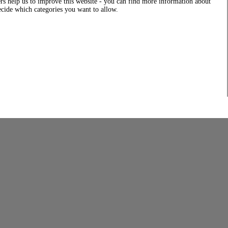
rs help us to improve this website - you can find more information about
decide which categories you want to allow.