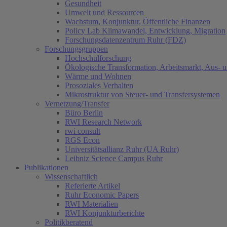
Gesundheit
Umwelt und Ressourcen
Wachstum, Konjunktur, Öffentliche Finanzen
Policy Lab Klimawandel, Entwicklung, Migration
Forschungsdatenzentrum Ruhr (FDZ)
Forschungsgruppen
Hochschulforschung
Ökologische Transformation, Arbeitsmarkt, Aus- 
Wärme und Wohnen
Prosoziales Verhalten
Mikrostruktur von Steuer- und Transfersystemen
Vernetzung/Transfer
Büro Berlin
RWI Research Network
rwi consult
RGS Econ
Universitätsallianz Ruhr (UA Ruhr)
Leibniz Science Campus Ruhr
Publikationen
Wissenschaftlich
Referierte Artikel
Ruhr Economic Papers
RWI Materialien
RWI Konjunkturberichte
Politikberatend