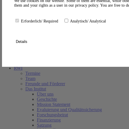
A
We use cookies on our website. Some of them are essential, while othe
them and your rights as a user in our privacy policy. You are free to 
Erforderlich/ Required
Analytisch/ Analytical
Details
Suche schließen
RWI
Termine
Team
Freunde und Förderer
Das Institut
Über uns
Geschichte
Mission Statement
Evaluierung und Qualitätssicherung
Forschungsbeirat
Finanzierung
Satzung