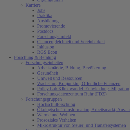
Karriere
Jobs
Praktika
Ausbildung
Promovierende
Postdocs
Forschungsumfeld
Chancengleichheit und Vereinbarkeit
Inklusion
RGS Econ
Forschung & Beratung
Forschungseinheiten
Arbeitsmärkte, Bildung, Bevölkerung
Gesundheit
Umwelt und Ressourcen
Wachstum, Konjunktur, Öffentliche Finanzen
Policy Lab Klimawandel, Entwicklung, Migration
Forschungsdatenzentrum Ruhr (FDZ)
Forschungsgruppen
Hochschulforschung
Ökologische Transformation, Arbeitsmarkt, Aus- 
Wärme und Wohnen
Prosoziales Verhalten
Mikrostruktur von Steuer- und Transfersystemen