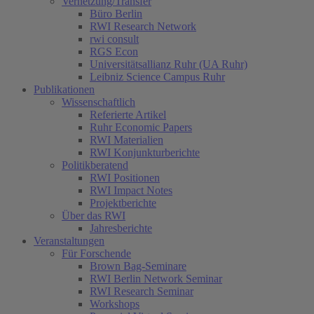
Vernetzung/Transfer
Büro Berlin
RWI Research Network
rwi consult
RGS Econ
Universitätsallianz Ruhr (UA Ruhr)
Leibniz Science Campus Ruhr
Publikationen
Wissenschaftlich
Referierte Artikel
Ruhr Economic Papers
RWI Materialien
RWI Konjunkturberichte
Politikberatend
RWI Positionen
RWI Impact Notes
Projektberichte
Über das RWI
Jahresberichte
Veranstaltungen
Für Forschende
Brown Bag-Seminare
RWI Berlin Network Seminar
RWI Research Seminar
Workshops