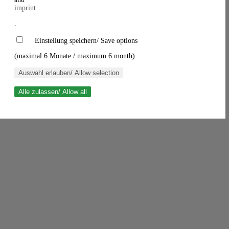
imprint
.
Einstellung speichern/ Save options
(maximal 6 Monate / maximum 6 month)
Auswahl erlauben/ Allow selection
Alle zulassen/ Allow all