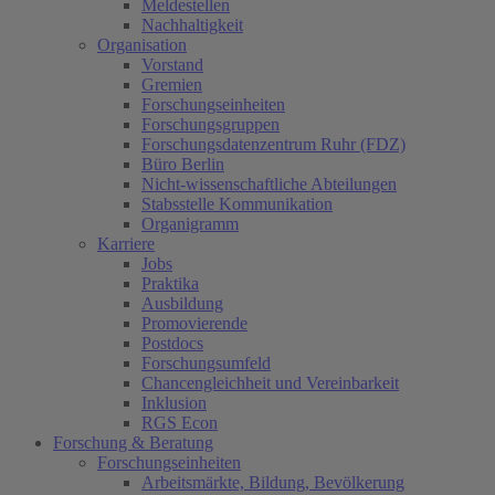
Meldestellen
Nachhaltigkeit
Organisation
Vorstand
Gremien
Forschungseinheiten
Forschungsgruppen
Forschungsdatenzentrum Ruhr (FDZ)
Büro Berlin
Nicht-wissenschaftliche Abteilungen
Stabsstelle Kommunikation
Organigramm
Karriere
Jobs
Praktika
Ausbildung
Promovierende
Postdocs
Forschungsumfeld
Chancengleichheit und Vereinbarkeit
Inklusion
RGS Econ
Forschung & Beratung
Forschungseinheiten
Arbeitsmärkte, Bildung, Bevölkerung