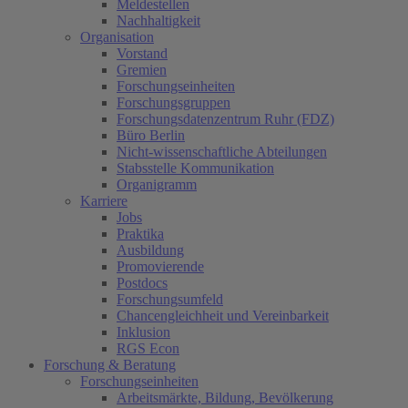
Meldestellen
Nachhaltigkeit
Organisation
Vorstand
Gremien
Forschungseinheiten
Forschungsgruppen
Forschungsdatenzentrum Ruhr (FDZ)
Büro Berlin
Nicht-wissenschaftliche Abteilungen
Stabsstelle Kommunikation
Organigramm
Karriere
Jobs
Praktika
Ausbildung
Promovierende
Postdocs
Forschungsumfeld
Chancengleichheit und Vereinbarkeit
Inklusion
RGS Econ
Forschung & Beratung
Forschungseinheiten
Arbeitsmärkte, Bildung, Bevölkerung