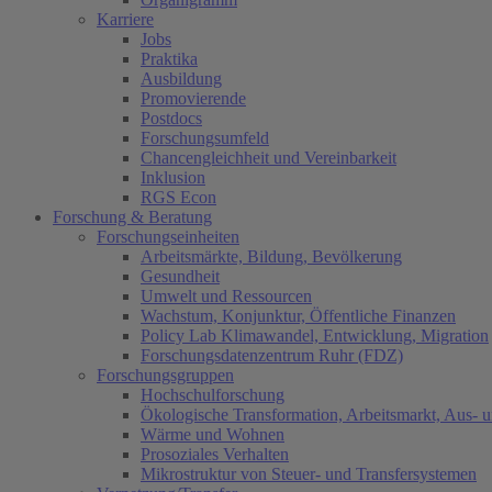
Karriere
Jobs
Praktika
Ausbildung
Promovierende
Postdocs
Forschungsumfeld
Chancengleichheit und Vereinbarkeit
Inklusion
RGS Econ
Forschung & Beratung
Forschungseinheiten
Arbeitsmärkte, Bildung, Bevölkerung
Gesundheit
Umwelt und Ressourcen
Wachstum, Konjunktur, Öffentliche Finanzen
Policy Lab Klimawandel, Entwicklung, Migration
Forschungsdatenzentrum Ruhr (FDZ)
Forschungsgruppen
Hochschulforschung
Ökologische Transformation, Arbeitsmarkt, Aus- 
Wärme und Wohnen
Prosoziales Verhalten
Mikrostruktur von Steuer- und Transfersystemen