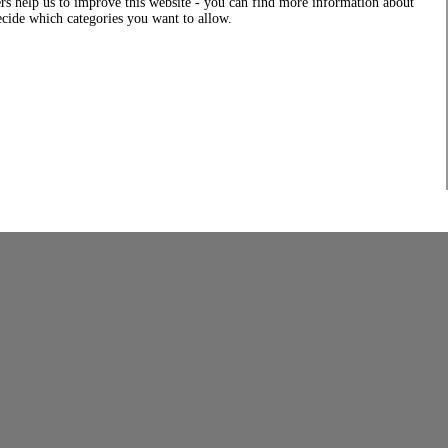
rs help us to improve this website - you can find more information about
decide which categories you want to allow.