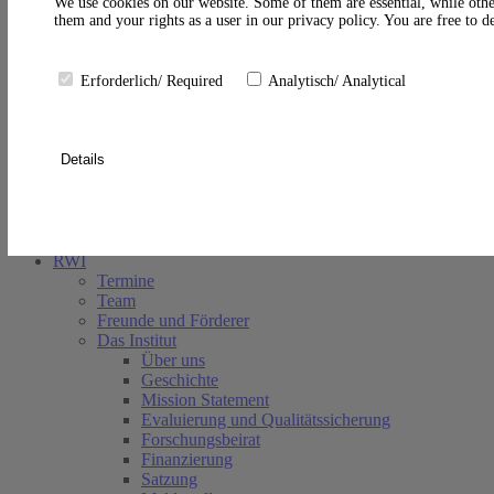
A
We use cookies on our website. Some of them are essential, while othe
them and your rights as a user in our privacy policy. You are free to 
Erforderlich/ Required
Analytisch/ Analytical
Details
Suche schließen
RWI
Termine
Team
Freunde und Förderer
Das Institut
Über uns
Geschichte
Mission Statement
Evaluierung und Qualitätssicherung
Forschungsbeirat
Finanzierung
Satzung