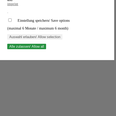
imprint
.
Einstellung speichern/ Save options
(maximal 6 Monate / maximum 6 month)
Auswahl erlauben/ Allow selection
Alle zulassen/ Allow all