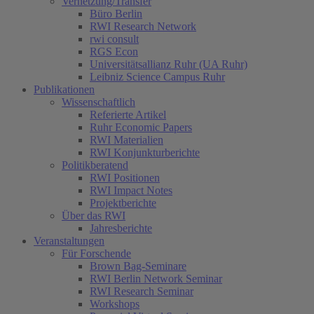
Vernetzung/Transfer
Büro Berlin
RWI Research Network
rwi consult
RGS Econ
Universitätsallianz Ruhr (UA Ruhr)
Leibniz Science Campus Ruhr
Publikationen
Wissenschaftlich
Referierte Artikel
Ruhr Economic Papers
RWI Materialien
RWI Konjunkturberichte
Politikberatend
RWI Positionen
RWI Impact Notes
Projektberichte
Über das RWI
Jahresberichte
Veranstaltungen
Für Forschende
Brown Bag-Seminare
RWI Berlin Network Seminar
RWI Research Seminar
Workshops