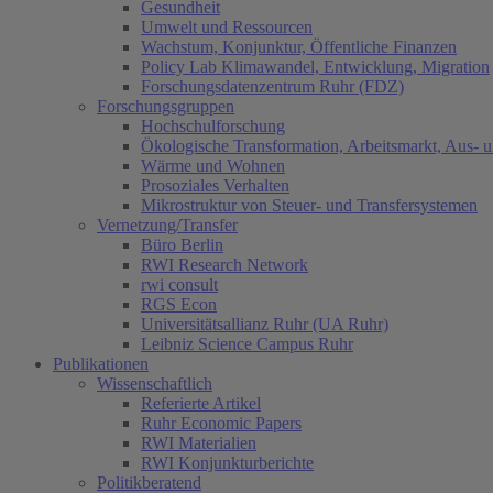
Gesundheit
Umwelt und Ressourcen
Wachstum, Konjunktur, Öffentliche Finanzen
Policy Lab Klimawandel, Entwicklung, Migration
Forschungsdatenzentrum Ruhr (FDZ)
Forschungsgruppen
Hochschulforschung
Ökologische Transformation, Arbeitsmarkt, Aus- 
Wärme und Wohnen
Prosoziales Verhalten
Mikrostruktur von Steuer- und Transfersystemen
Vernetzung/Transfer
Büro Berlin
RWI Research Network
rwi consult
RGS Econ
Universitätsallianz Ruhr (UA Ruhr)
Leibniz Science Campus Ruhr
Publikationen
Wissenschaftlich
Referierte Artikel
Ruhr Economic Papers
RWI Materialien
RWI Konjunkturberichte
Politikberatend