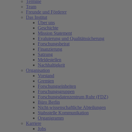
Termine
Team
Freunde und Förderer
Das Institut
Über uns
Geschichte
Mission Statement
Evaluierung und Qualitätssicherung
Forschungsbeirat
Finanzierung
Satzung
Meldestellen
Nachhaltigkeit
Organisation
Vorstand
Gremien
Forschungseinheiten
Forschungsgruppen
Forschungsdatenzentrum Ruhr (FDZ)
Büro Berlin
Nicht-wissenschaftliche Abteilungen
Stabsstelle Kommunikation
Organigramm
Karriere
Jobs