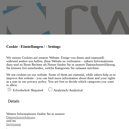
Skip
to
main
content
Cookie - Einstellungen / - Settings
Wir nutzen Cookies auf unserer Website. Einige von ihnen sind essenziell,
während andere uns helfen, diese Website zu verbessern – nähere Informationen
dazu und zu Ihren Rechten als Nutzer finden Sie in unserer Datenschutzerklärung.
Sie können frei entscheiden, welche Kategorien Sie zulassen möchten.
We use cookies on our website. Some of them are essential, while others help us to
improve this website - you can find more information about them and your rights
as a user in our privacy policy. You are free to decide which categories you want
to allow.
Erforderlich/ Required
Analytisch/ Analytical
de
Details
en
A
Weitere Informationen finden Sie in unserer
A
Datenschutzerklärung
und im
Impressum
.