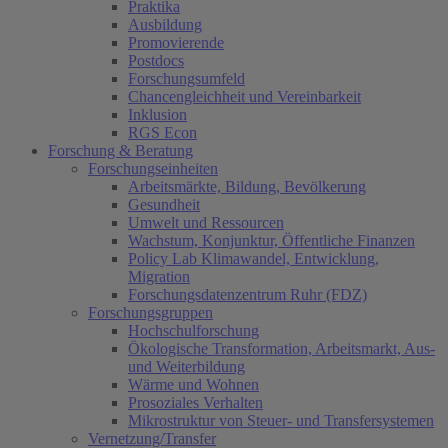
Praktika
Ausbildung
Promovierende
Postdocs
Forschungsumfeld
Chancengleichheit und Vereinbarkeit
Inklusion
RGS Econ
Forschung & Beratung
Forschungseinheiten
Arbeitsmärkte, Bildung, Bevölkerung
Gesundheit
Umwelt und Ressourcen
Wachstum, Konjunktur, Öffentliche Finanzen
Policy Lab Klimawandel, Entwicklung,
Migration
Forschungsdatenzentrum Ruhr (FDZ)
Forschungsgruppen
Hochschulforschung
Ökologische Transformation, Arbeitsmarkt, Aus-
und Weiterbildung
Wärme und Wohnen
Prosoziales Verhalten
Mikrostruktur von Steuer- und Transfersystemen
Vernetzung/Transfer