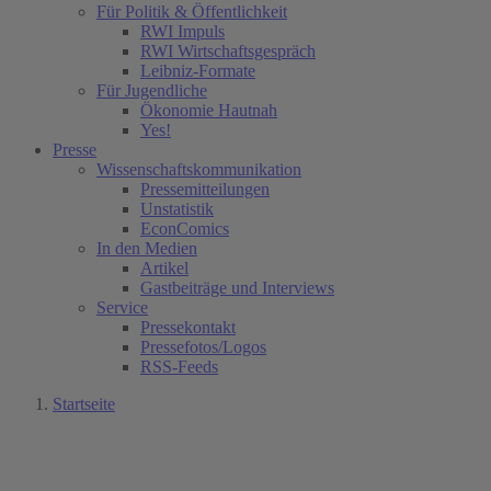
Für Politik & Öffentlichkeit
RWI Impuls
RWI Wirtschaftsgespräch
Leibniz-Formate
Für Jugendliche
Ökonomie Hautnah
Yes!
Presse
Wissenschaftskommunikation
Pressemitteilungen
Unstatistik
EconComics
In den Medien
Artikel
Gastbeiträge und Interviews
Service
Pressekontakt
Pressefotos/Logos
RSS-Feeds
Startseite