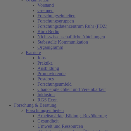
Vorstand
Gremien
Forschungseinheiten
Forschungsgruppen
Forschungsdatenzentrum Ruhr (FDZ)
Büro Berlin
Nicht-wissenschaftliche Abteilungen
Stabsstelle Kommunikation
Organigramm
Karriere
Jobs
Praktika
Ausbildung
Promovierende
Postdocs
Forschungsumfeld
Chancengleichheit und Vereinbarkeit
Inklusion
RGS Econ
Forschung & Beratung
Forschungseinheiten
Arbeitsmärkte, Bildung, Bevölkerung
Gesundheit
Umwelt und Ressourcen