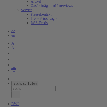
Artikel
Gastbeiträge und Interviews
Service
Pressekontakt
Pressefotos/Logos
RSS-Feeds
de
en
A
A
Suche schließen
RWI