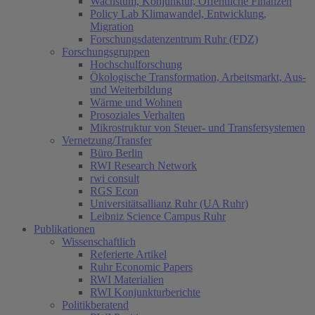
Wachstum, Konjunktur, Öffentliche Finanzen
Policy Lab Klimawandel, Entwicklung,
Migration
Forschungsdatenzentrum Ruhr (FDZ)
Forschungsgruppen
Hochschulforschung
Ökologische Transformation, Arbeitsmarkt, Aus-
und Weiterbildung
Wärme und Wohnen
Prosoziales Verhalten
Mikrostruktur von Steuer- und Transfersystemen
Vernetzung/Transfer
Büro Berlin
RWI Research Network
rwi consult
RGS Econ
Universitätsallianz Ruhr (UA Ruhr)
Leibniz Science Campus Ruhr
Publikationen
Wissenschaftlich
Referierte Artikel
Ruhr Economic Papers
RWI Materialien
RWI Konjunkturberichte
Politikberatend