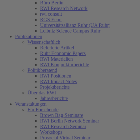
Büro Berlin
RWI Research Network
rwi consult
RGS Econ
Universitätsallianz Ruhr (UA Ruhr)
Leibniz Science Campus Ruhr
Publikationen
Wissenschaftlich
Referierte Artikel
Ruhr Economic Papers
RWI Materialien
RWI Konjunkturberichte
Politikberatend
RWI Positionen
RWI Impact Notes
Projektberichte
Über das RWI
Jahresberichte
Veranstaltungen
Für Forschende
Brown Bag-Seminare
RWI Berlin Network Seminar
RWI Research Seminar
Workshops
Prosocial Virtual Seminar