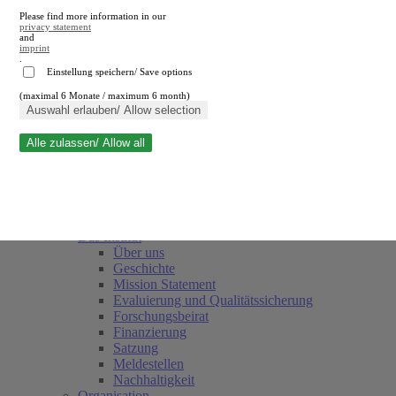
Please find more information in our
privacy statement
and
imprint
.
Einstellung speichern/ Save options
(maximal 6 Monate / maximum 6 month)
Suche schließen
Auswahl erlauben/ Allow selection
Alle zulassen/ Allow all
RWI
Termine
Team
Freunde und Förderer
Das Institut
Über uns
Geschichte
Mission Statement
Evaluierung und Qualitätssicherung
Forschungsbeirat
Finanzierung
Satzung
Meldestellen
Nachhaltigkeit
Organisation