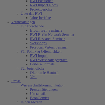
RWI Positionen
RWI Impact Notes
Projektberichte
Über das RWI
Jahresberichte
Veranstaltungen
Für Forschende
Brown Bag-Seminare
RWI Berlin Network Seminar
RWI Research Seminar
Workshops
Prosocial Virtual Seminar
Für Politik & Öffentlichkeit
RWI Impuls
RWI Wirtschaftsgespräch
Leibniz-Formate
Für Jugendliche
Ökonomie Hautnah
Yes!
Presse
Wissenschaftskommunikation
Pressemitteilungen
Unstatistik
EconComics
In den Medien