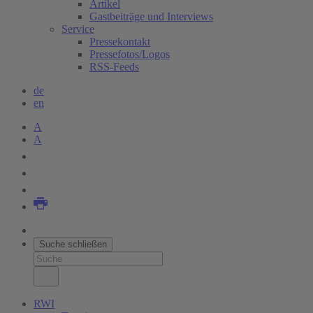
Artikel
Gastbeiträge und Interviews
Service
Pressekontakt
Pressefotos/Logos
RSS-Feeds
de
en
A
A
Suche schließen
RWI