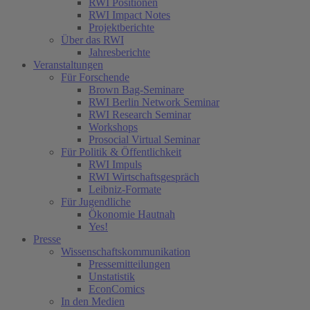
RWI Positionen
RWI Impact Notes
Projektberichte
Über das RWI
Jahresberichte
Veranstaltungen
Für Forschende
Brown Bag-Seminare
RWI Berlin Network Seminar
RWI Research Seminar
Workshops
Prosocial Virtual Seminar
Für Politik & Öffentlichkeit
RWI Impuls
RWI Wirtschaftsgespräch
Leibniz-Formate
Für Jugendliche
Ökonomie Hautnah
Yes!
Presse
Wissenschaftskommunikation
Pressemitteilungen
Unstatistik
EconComics
In den Medien