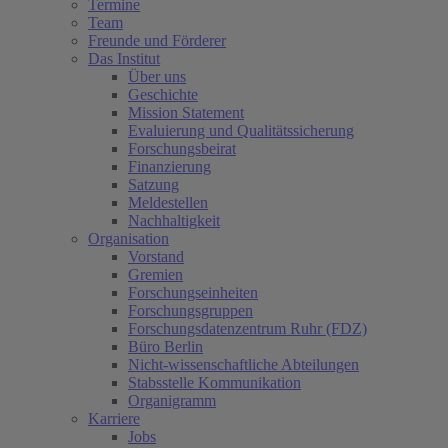
Termine
Team
Freunde und Förderer
Das Institut
Über uns
Geschichte
Mission Statement
Evaluierung und Qualitätssicherung
Forschungsbeirat
Finanzierung
Satzung
Meldestellen
Nachhaltigkeit
Organisation
Vorstand
Gremien
Forschungseinheiten
Forschungsgruppen
Forschungsdatenzentrum Ruhr (FDZ)
Büro Berlin
Nicht-wissenschaftliche Abteilungen
Stabsstelle Kommunikation
Organigramm
Karriere
Jobs