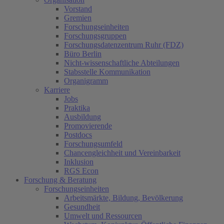
Vorstand
Gremien
Forschungseinheiten
Forschungsgruppen
Forschungsdatenzentrum Ruhr (FDZ)
Büro Berlin
Nicht-wissenschaftliche Abteilungen
Stabsstelle Kommunikation
Organigramm
Karriere
Jobs
Praktika
Ausbildung
Promovierende
Postdocs
Forschungsumfeld
Chancengleichheit und Vereinbarkeit
Inklusion
RGS Econ
Forschung & Beratung
Forschungseinheiten
Arbeitsmärkte, Bildung, Bevölkerung
Gesundheit
Umwelt und Ressourcen