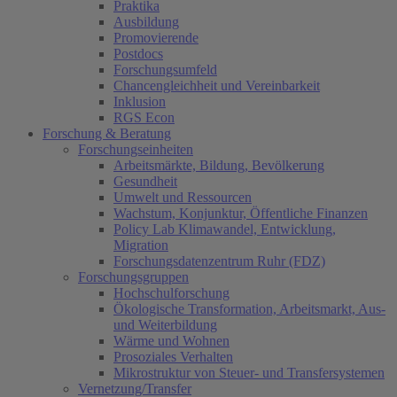
Praktika
Ausbildung
Promovierende
Postdocs
Forschungsumfeld
Chancengleichheit und Vereinbarkeit
Inklusion
RGS Econ
Forschung & Beratung
Forschungseinheiten
Arbeitsmärkte, Bildung, Bevölkerung
Gesundheit
Umwelt und Ressourcen
Wachstum, Konjunktur, Öffentliche Finanzen
Policy Lab Klimawandel, Entwicklung,
Migration
Forschungsdatenzentrum Ruhr (FDZ)
Forschungsgruppen
Hochschulforschung
Ökologische Transformation, Arbeitsmarkt, Aus-
und Weiterbildung
Wärme und Wohnen
Prosoziales Verhalten
Mikrostruktur von Steuer- und Transfersystemen
Vernetzung/Transfer