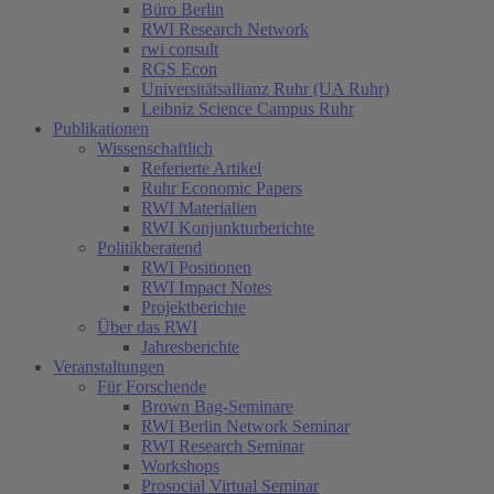
Büro Berlin
RWI Research Network
rwi consult
RGS Econ
Universitätsallianz Ruhr (UA Ruhr)
Leibniz Science Campus Ruhr
Publikationen
Wissenschaftlich
Referierte Artikel
Ruhr Economic Papers
RWI Materialien
RWI Konjunkturberichte
Politikberatend
RWI Positionen
RWI Impact Notes
Projektberichte
Über das RWI
Jahresberichte
Veranstaltungen
Für Forschende
Brown Bag-Seminare
RWI Berlin Network Seminar
RWI Research Seminar
Workshops
Prosocial Virtual Seminar