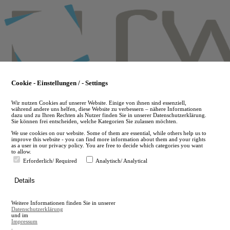
Skip
to
main
content
Cookie - Einstellungen / - Settings
Wir nutzen Cookies auf unserer Website. Einige von ihnen sind essenziell,
während andere uns helfen, diese Website zu verbessern – nähere Informationen
dazu und zu Ihren Rechten als Nutzer finden Sie in unserer Datenschutzerklärung.
Sie können frei entscheiden, welche Kategorien Sie zulassen möchten.
We use cookies on our website. Some of them are essential, while others help us to
improve this website - you can find more information about them and your rights
as a user in our privacy policy. You are free to decide which categories you want
to allow.
Erforderlich/ Required
Analytisch/ Analytical
de
Details
en
A
Weitere Informationen finden Sie in unserer
A
Datenschutzerklärung
und im
Impressum
.