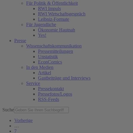
Für Politik & Öffentlichkeit
RWI Impuls
RWI Wirtschaftsgespräch
Leibniz-Formate
Für Jugendliche
Ökonomie Hautnah
Yes!
Presse
Wissenschaftskommunikation
Pressemitteilungen
Unstatistik
EconComics
In den Medien
Artikel
Gastbeiträge und Interviews
Service
Pressekontakt
Pressefotos/Logos
RSS-Feeds
Suche
Vorherige
…
7