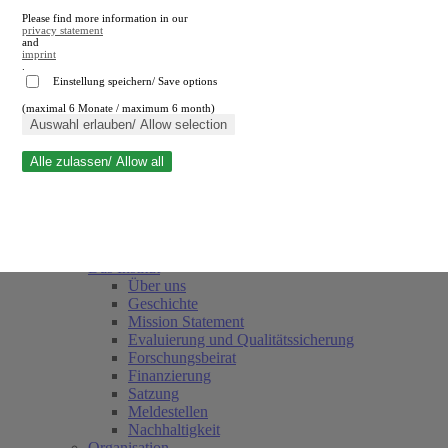
Please find more information in our
privacy statement
and
imprint
.
Einstellung speichern/ Save options
(maximal 6 Monate / maximum 6 month)
Suche schließen
Auswahl erlauben/ Allow selection
Alle zulassen/ Allow all
RWI
Termine
Team
Freunde und Förderer
Das Institut
Über uns
Geschichte
Mission Statement
Evaluierung und Qualitätssicherung
Forschungsbeirat
Finanzierung
Satzung
Meldestellen
Nachhaltigkeit
Organisation