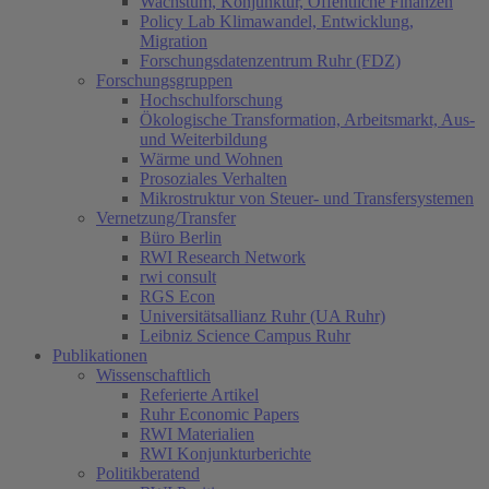
Wachstum, Konjunktur, Öffentliche Finanzen
Policy Lab Klimawandel, Entwicklung,
Migration
Forschungsdatenzentrum Ruhr (FDZ)
Forschungsgruppen
Hochschulforschung
Ökologische Transformation, Arbeitsmarkt, Aus-
und Weiterbildung
Wärme und Wohnen
Prosoziales Verhalten
Mikrostruktur von Steuer- und Transfersystemen
Vernetzung/Transfer
Büro Berlin
RWI Research Network
rwi consult
RGS Econ
Universitätsallianz Ruhr (UA Ruhr)
Leibniz Science Campus Ruhr
Publikationen
Wissenschaftlich
Referierte Artikel
Ruhr Economic Papers
RWI Materialien
RWI Konjunkturberichte
Politikberatend