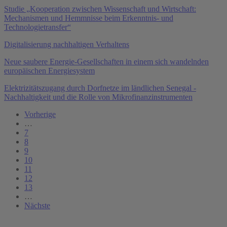
Studie „Kooperation zwischen Wissenschaft und Wirtschaft:
Mechanismen und Hemmnisse beim Erkenntnis- und
Technologietransfer“
Digitalisierung nachhaltigen Verhaltens
Neue saubere Energie-Gesellschaften in einem sich wandelnden
europäischen Energiesystem
Elektrizitätszugang durch Dorfnetze im ländlichen Senegal -
Nachhaltigkeit und die Rolle von Mikrofinanzinstrumenten
Vorherige
…
7
8
9
10
11
12
13
…
Nächste