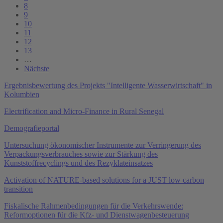
8
9
10
11
12
13
…
Nächste
Ergebnisbewertung des Projekts "Intelligente Wasserwirtschaft" in
Kolumbien
Electrification and Micro-Finance in Rural Senegal
Demografieportal
Untersuchung ökonomischer Instrumente zur Verringerung des
Verpackungsverbrauches sowie zur Stärkung des
Kunststoffrecyclings und des Rezyklateinsatzes
Activation of NATURE-based solutions for a JUST low carbon
transition
Fiskalische Rahmenbedingungen für die Verkehrswende:
Reformoptionen für die Kfz- und Dienstwagenbesteuerung