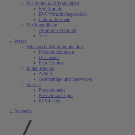
Für Politik & Öffentlichkeit
RWI Impuls
RWI Wirtschaftsgespräch
Leibniz-Formate
Für Jugendliche
Ökonomie Hautnah
Yes!
Presse
Wissenschaftskommunikation
Pressemitteilungen
Unstatistik
EconComics
In den Medien
Artikel
Gastbeiträge und Interviews
Service
Pressekontakt
Pressefotos/Logos
RSS-Feeds
Startseite