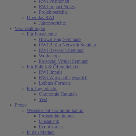
RWI Positionen
RWI Impact Notes
Projektberichte
Über das RWI
Jahresberichte
Veranstaltungen
Für Forschende
Brown Bag-Seminare
RWI Berlin Network Seminar
RWI Research Seminar
Workshops
Prosocial Virtual Seminar
Für Politik & Öffentlichkeit
RWI Impuls
RWI Wirtschaftsgespräch
Leibniz-Formate
Für Jugendliche
Ökonomie Hautnah
Yes!
Presse
Wissenschaftskommunikation
Pressemitteilungen
Unstatistik
EconComics
In den Medien