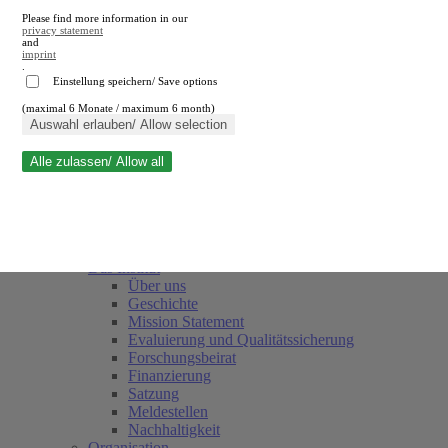
Please find more information in our
privacy statement
and
imprint
.
Einstellung speichern/ Save options
(maximal 6 Monate / maximum 6 month)
Suche schließen
Auswahl erlauben/ Allow selection
Alle zulassen/ Allow all
RWI
Termine
Team
Freunde und Förderer
Das Institut
Über uns
Geschichte
Mission Statement
Evaluierung und Qualitätssicherung
Forschungsbeirat
Finanzierung
Satzung
Meldestellen
Nachhaltigkeit
Organisation