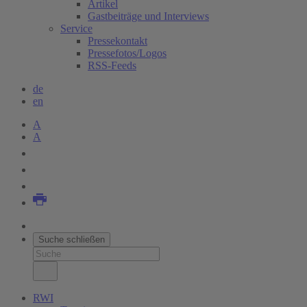
Artikel
Gastbeiträge und Interviews
Service
Pressekontakt
Pressefotos/Logos
RSS-Feeds
de
en
A
A
Suche schließen
RWI