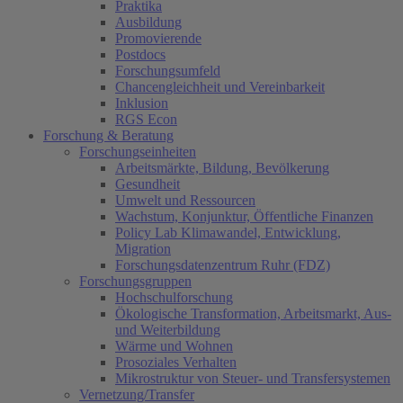
Praktika
Ausbildung
Promovierende
Postdocs
Forschungsumfeld
Chancengleichheit und Vereinbarkeit
Inklusion
RGS Econ
Forschung & Beratung
Forschungseinheiten
Arbeitsmärkte, Bildung, Bevölkerung
Gesundheit
Umwelt und Ressourcen
Wachstum, Konjunktur, Öffentliche Finanzen
Policy Lab Klimawandel, Entwicklung,
Migration
Forschungsdatenzentrum Ruhr (FDZ)
Forschungsgruppen
Hochschulforschung
Ökologische Transformation, Arbeitsmarkt, Aus-
und Weiterbildung
Wärme und Wohnen
Prosoziales Verhalten
Mikrostruktur von Steuer- und Transfersystemen
Vernetzung/Transfer