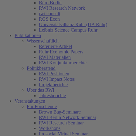
Büro Berlin
RWI Research Network
rwi consult
RGS Econ
Universitätsallianz Ruhr (UA Ruhr)
Leibniz Science Campus Ruhr
Publikationen
Wissenschaftlich
Referierte Artikel
Ruhr Economic Papers
RWI Materialien
RWI Konjunkturberichte
Politikberatend
RWI Positionen
RWI Impact Notes
Projektberichte
Über das RWI
Jahresberichte
Veranstaltungen
Für Forschende
Brown Bag-Seminare
RWI Berlin Network Seminar
RWI Research Seminar
Workshops
Prosocial Virtual Seminar