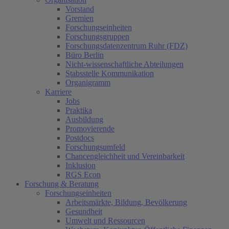
Vorstand
Gremien
Forschungseinheiten
Forschungsgruppen
Forschungsdatenzentrum Ruhr (FDZ)
Büro Berlin
Nicht-wissenschaftliche Abteilungen
Stabsstelle Kommunikation
Organigramm
Karriere
Jobs
Praktika
Ausbildung
Promovierende
Postdocs
Forschungsumfeld
Chancengleichheit und Vereinbarkeit
Inklusion
RGS Econ
Forschung & Beratung
Forschungseinheiten
Arbeitsmärkte, Bildung, Bevölkerung
Gesundheit
Umwelt und Ressourcen