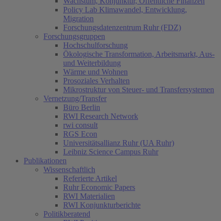
Wachstum, Konjunktur, Öffentliche Finanzen
Policy Lab Klimawandel, Entwicklung,
Migration
Forschungsdatenzentrum Ruhr (FDZ)
Forschungsgruppen
Hochschulforschung
Ökologische Transformation, Arbeitsmarkt, Aus-
und Weiterbildung
Wärme und Wohnen
Prosoziales Verhalten
Mikrostruktur von Steuer- und Transfersystemen
Vernetzung/Transfer
Büro Berlin
RWI Research Network
rwi consult
RGS Econ
Universitätsallianz Ruhr (UA Ruhr)
Leibniz Science Campus Ruhr
Publikationen
Wissenschaftlich
Referierte Artikel
Ruhr Economic Papers
RWI Materialien
RWI Konjunkturberichte
Politikberatend