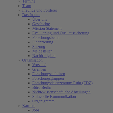
Termine
Team
Freunde und Förderer
Das Institut
Über uns
Geschichte
Mission Statement
Evaluierung und Qualitätssicherung
Forschungsbeirat
Finanzierung
Satzung
Meldestellen
Nachhaltigkeit
Organisation
Vorstand
Gremien
Forschungseinheiten
Forschungsgruppen
Forschungsdatenzentrum Ruhr (FDZ)
Büro Berlin
Nicht-wissenschaftliche Abteilungen
Stabsstelle Kommunikation
Organigramm
Karriere
Jobs