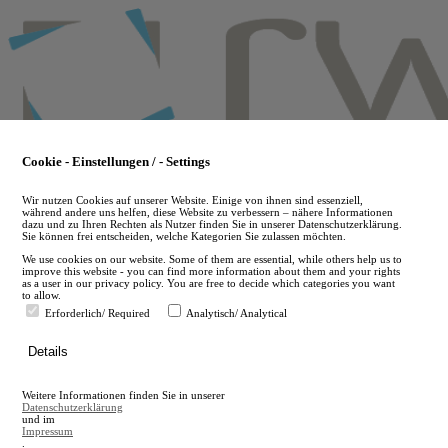
Skip
to
main
content
Cookie - Einstellungen / - Settings
Wir nutzen Cookies auf unserer Website. Einige von ihnen sind essenziell,
während andere uns helfen, diese Website zu verbessern – nähere Informationen
dazu und zu Ihren Rechten als Nutzer finden Sie in unserer Datenschutzerklärung.
Sie können frei entscheiden, welche Kategorien Sie zulassen möchten.
We use cookies on our website. Some of them are essential, while others help us to
improve this website - you can find more information about them and your rights
as a user in our privacy policy. You are free to decide which categories you want
to allow.
Erforderlich/ Required
Analytisch/ Analytical
de
Details
en
A
Weitere Informationen finden Sie in unserer
A
Datenschutzerklärung
und im
Impressum
.