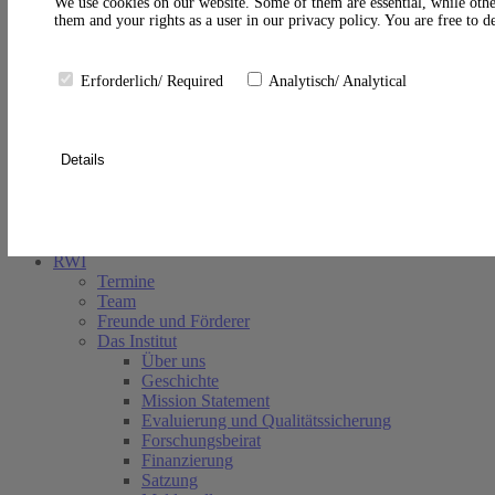
A
We use cookies on our website. Some of them are essential, while othe
them and your rights as a user in our privacy policy. You are free to 
Erforderlich/ Required
Analytisch/ Analytical
Details
Suche schließen
RWI
Termine
Team
Freunde und Förderer
Das Institut
Über uns
Geschichte
Mission Statement
Evaluierung und Qualitätssicherung
Forschungsbeirat
Finanzierung
Satzung