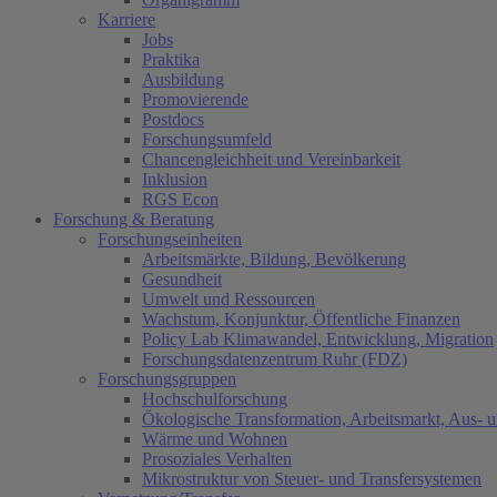
Karriere
Jobs
Praktika
Ausbildung
Promovierende
Postdocs
Forschungsumfeld
Chancengleichheit und Vereinbarkeit
Inklusion
RGS Econ
Forschung & Beratung
Forschungseinheiten
Arbeitsmärkte, Bildung, Bevölkerung
Gesundheit
Umwelt und Ressourcen
Wachstum, Konjunktur, Öffentliche Finanzen
Policy Lab Klimawandel, Entwicklung, Migration
Forschungsdatenzentrum Ruhr (FDZ)
Forschungsgruppen
Hochschulforschung
Ökologische Transformation, Arbeitsmarkt, Aus- 
Wärme und Wohnen
Prosoziales Verhalten
Mikrostruktur von Steuer- und Transfersystemen