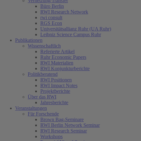
Vernetzung/Transfer
Büro Berlin
RWI Research Network
rwi consult
RGS Econ
Universitätsallianz Ruhr (UA Ruhr)
Leibniz Science Campus Ruhr
Publikationen
Wissenschaftlich
Referierte Artikel
Ruhr Economic Papers
RWI Materialien
RWI Konjunkturberichte
Politikberatend
RWI Positionen
RWI Impact Notes
Projektberichte
Über das RWI
Jahresberichte
Veranstaltungen
Für Forschende
Brown Bag-Seminare
RWI Berlin Network Seminar
RWI Research Seminar
Workshops