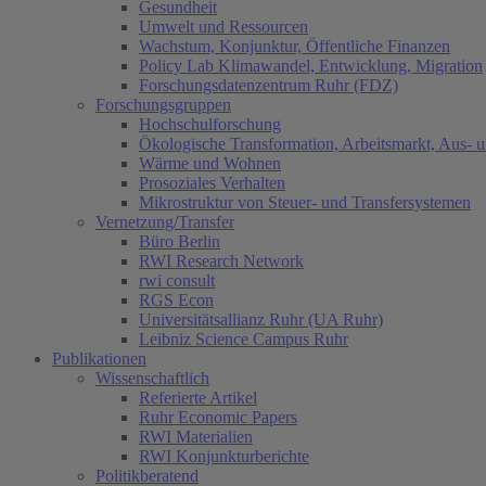
Gesundheit
Umwelt und Ressourcen
Wachstum, Konjunktur, Öffentliche Finanzen
Policy Lab Klimawandel, Entwicklung, Migration
Forschungsdatenzentrum Ruhr (FDZ)
Forschungsgruppen
Hochschulforschung
Ökologische Transformation, Arbeitsmarkt, Aus- 
Wärme und Wohnen
Prosoziales Verhalten
Mikrostruktur von Steuer- und Transfersystemen
Vernetzung/Transfer
Büro Berlin
RWI Research Network
rwi consult
RGS Econ
Universitätsallianz Ruhr (UA Ruhr)
Leibniz Science Campus Ruhr
Publikationen
Wissenschaftlich
Referierte Artikel
Ruhr Economic Papers
RWI Materialien
RWI Konjunkturberichte
Politikberatend