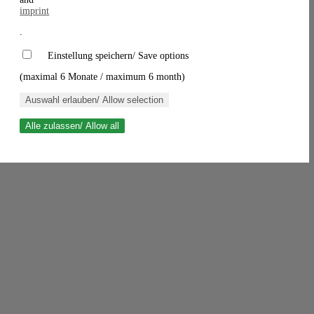
imprint
.
Einstellung speichern/ Save options
(maximal 6 Monate / maximum 6 month)
Auswahl erlauben/ Allow selection
Alle zulassen/ Allow all