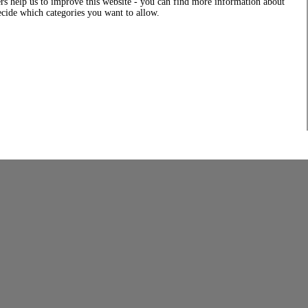
rs help us to improve this website - you can find more information about
decide which categories you want to allow.