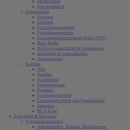
Meldestellen
Nachhaltigkeit
Organisation
Vorstand
Gremien
Forschungseinheiten
Forschungsgruppen
Forschungsdatenzentrum Ruhr (FDZ)
Büro Berlin
Nicht-wissenschaftliche Abteilungen
Stabsstelle Kommunikation
Organigramm
Karriere
Jobs
Praktika
Ausbildung
Promovierende
Postdocs
Forschungsumfeld
Chancengleichheit und Vereinbarkeit
Inklusion
RGS Econ
Forschung & Beratung
Forschungseinheiten
Arbeitsmärkte, Bildung, Bevölkerung