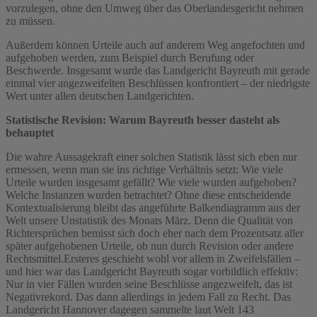
vorzulegen, ohne den Umweg über das Oberlandesgericht nehmen
zu müssen.
Außerdem können Urteile auch auf anderem Weg angefochten und
aufgehoben werden, zum Beispiel durch Berufung oder
Beschwerde. Insgesamt wurde das Landgericht Bayreuth mit gerade
einmal vier angezweifelten Beschlüssen konfrontiert – der niedrigste
Wert unter allen deutschen Landgerichten.
Statistische Revision: Warum Bayreuth besser dasteht als
behauptet
Die wahre Aussagekraft einer solchen Statistik lässt sich eben nur
ermessen, wenn man sie ins richtige Verhältnis setzt: Wie viele
Urteile wurden insgesamt gefällt? Wie viele wurden aufgehoben?
Welche Instanzen wurden betrachtet? Ohne diese entscheidende
Kontextualisierung bleibt das angeführte Balkendiagramm aus der
Welt unsere Unstatistik des Monats März. Denn die Qualität von
Richtersprüchen bemisst sich doch eher nach dem Prozentsatz aller
später aufgehobenen Urteile, ob nun durch Revision oder andere
Rechtsmittel.
Ersteres geschieht wohl vor allem in Zweifelsfällen –
und hier war das Landgericht Bayreuth sogar vorbildlich effektiv:
Nur in vier Fällen wurden seine Beschlüsse angezweifelt, das ist
Negativrekord. Das dann allerdings in jedem Fall zu Recht. Das
Landgericht Hannover dagegen sammelte laut Welt 143