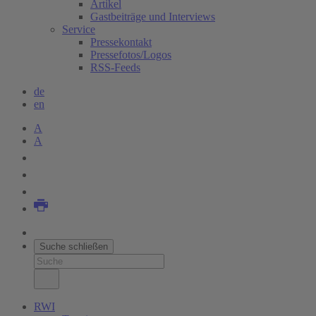
Artikel
Gastbeiträge und Interviews
Service
Pressekontakt
Pressefotos/Logos
RSS-Feeds
de
en
A
A
Suche schließen
RWI