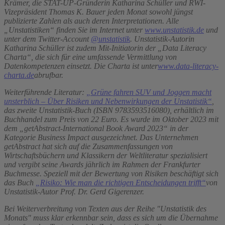
Krämer, die STAT-UP-Gründerin Katharina Schüller und RWI-
Vizepräsident Thomas K. Bauer jeden Monat sowohl jüngst
publizierte Zahlen als auch deren Interpretationen. Alle
„Unstatistiken“ finden Sie im Internet unter
www.unstatistik.de
und
unter dem Twitter-Account
@unstatistik
.
Unstatistik-Autorin
Katharina Schüller ist zudem Mit-Initiatorin der „Data Literacy
Charta“, die sich für eine umfassende Vermittlung von
Datenkompetenzen einsetzt. Die Charta ist unter
www.data-literacy-
charta.de
abrufbar.
Weiterführende Literatur:
„Grüne fahren SUV und Joggen macht
unsterblich – Über Risiken und Nebenwirkungen der Unstatistik“
,
das zweite Unstatistik-Buch (ISBN 9783593516080), erhältlich im
Buchhandel zum Preis von 22 Euro. Es wurde im Oktober 2023 mit
dem „getAbstract-International Book Award 2023“ in der
Kategorie Business Impact ausgezeichnet. Das Unternehmen
getAbstract hat sich auf die Zusammenfassungen von
Wirtschaftsbüchern und Klassikern der Weltliteratur spezialisiert
und vergibt seine Awards jährlich im Rahmen der Frankfurter
Buchmesse. Speziell mit der Bewertung von Risiken beschäftigt sich
das Buch
„Risiko: Wie man die richtigen Entscheidungen trifft“
von
Unstatistik-Autor Prof. Dr. Gerd Gigerenzer.
Bei Weiterverbreitung von Texten aus der Reihe "Unstatistik des
Monats" muss klar erkennbar sein, dass es sich um die Übernahme