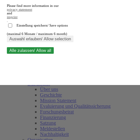
Please find more information in our
privacy statement
and
imprint
.
Einstellung speichern/ Save options
(maximal 6 Monate / maximum 6 month)
Suche schließen
Auswahl erlauben/ Allow selection
Alle zulassen/ Allow all
RWI
Termine
Team
Freunde und Förderer
Das Institut
Über uns
Geschichte
Mission Statement
Evaluierung und Qualitätssicherung
Forschungsbeirat
Finanzierung
Satzung
Meldestellen
Nachhaltigkeit
Organisation