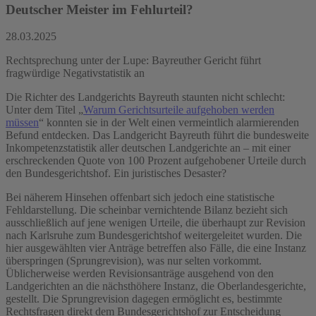
Deutscher Meister im Fehlurteil?
28.03.2025
Rechtsprechung unter der Lupe: Bayreuther Gericht führt
fragwürdige Negativstatistik an
Die Richter des Landgerichts Bayreuth staunten nicht schlecht:
Unter dem Titel „
Warum Gerichtsurteile aufgehoben werden
müssen
“ konnten sie in der Welt einen vermeintlich alarmierenden
Befund entdecken. Das Landgericht Bayreuth führt die bundesweite
Inkompetenzstatistik aller deutschen Landgerichte an – mit einer
erschreckenden Quote von 100 Prozent aufgehobener Urteile durch
den Bundesgerichtshof. Ein juristisches Desaster?
Bei näherem Hinsehen offenbart sich jedoch eine statistische
Fehldarstellung. Die scheinbar vernichtende Bilanz bezieht sich
ausschließlich auf jene wenigen Urteile, die überhaupt zur Revision
nach Karlsruhe zum Bundesgerichtshof weitergeleitet wurden. Die
hier ausgewählten vier Anträge betreffen also Fälle, die eine Instanz
überspringen (Sprungrevision), was nur selten vorkommt.
Üblicherweise werden Revisionsanträge ausgehend von den
Landgerichten an die nächsthöhere Instanz, die Oberlandesgerichte,
gestellt. Die Sprungrevision dagegen ermöglicht es, bestimmte
Rechtsfragen direkt dem Bundesgerichtshof zur Entscheidung