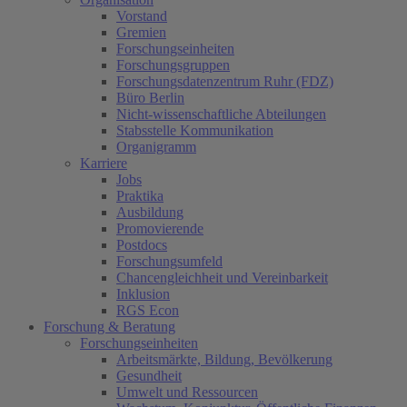
Vorstand
Gremien
Forschungseinheiten
Forschungsgruppen
Forschungsdatenzentrum Ruhr (FDZ)
Büro Berlin
Nicht-wissenschaftliche Abteilungen
Stabsstelle Kommunikation
Organigramm
Karriere
Jobs
Praktika
Ausbildung
Promovierende
Postdocs
Forschungsumfeld
Chancengleichheit und Vereinbarkeit
Inklusion
RGS Econ
Forschung & Beratung
Forschungseinheiten
Arbeitsmärkte, Bildung, Bevölkerung
Gesundheit
Umwelt und Ressourcen