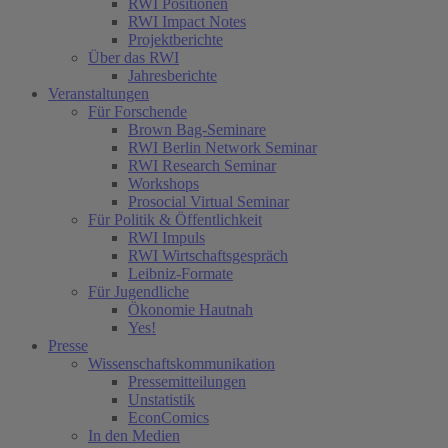
RWI Positionen
RWI Impact Notes
Projektberichte
Über das RWI
Jahresberichte
Veranstaltungen
Für Forschende
Brown Bag-Seminare
RWI Berlin Network Seminar
RWI Research Seminar
Workshops
Prosocial Virtual Seminar
Für Politik & Öffentlichkeit
RWI Impuls
RWI Wirtschaftsgespräch
Leibniz-Formate
Für Jugendliche
Ökonomie Hautnah
Yes!
Presse
Wissenschaftskommunikation
Pressemitteilungen
Unstatistik
EconComics
In den Medien