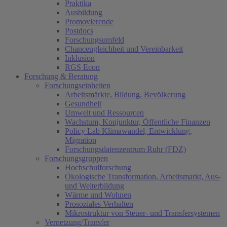
Praktika
Ausbildung
Promovierende
Postdocs
Forschungsumfeld
Chancengleichheit und Vereinbarkeit
Inklusion
RGS Econ
Forschung & Beratung
Forschungseinheiten
Arbeitsmärkte, Bildung, Bevölkerung
Gesundheit
Umwelt und Ressourcen
Wachstum, Konjunktur, Öffentliche Finanzen
Policy Lab Klimawandel, Entwicklung,
Migration
Forschungsdatenzentrum Ruhr (FDZ)
Forschungsgruppen
Hochschulforschung
Ökologische Transformation, Arbeitsmarkt, Aus-
und Weiterbildung
Wärme und Wohnen
Prosoziales Verhalten
Mikrostruktur von Steuer- und Transfersystemen
Vernetzung/Transfer