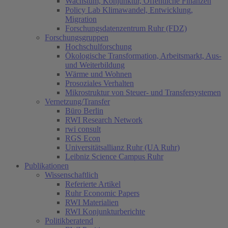
Wachstum, Konjunktur, Öffentliche Finanzen
Policy Lab Klimawandel, Entwicklung,
Migration
Forschungsdatenzentrum Ruhr (FDZ)
Forschungsgruppen
Hochschulforschung
Ökologische Transformation, Arbeitsmarkt, Aus-
und Weiterbildung
Wärme und Wohnen
Prosoziales Verhalten
Mikrostruktur von Steuer- und Transfersystemen
Vernetzung/Transfer
Büro Berlin
RWI Research Network
rwi consult
RGS Econ
Universitätsallianz Ruhr (UA Ruhr)
Leibniz Science Campus Ruhr
Publikationen
Wissenschaftlich
Referierte Artikel
Ruhr Economic Papers
RWI Materialien
RWI Konjunkturberichte
Politikberatend