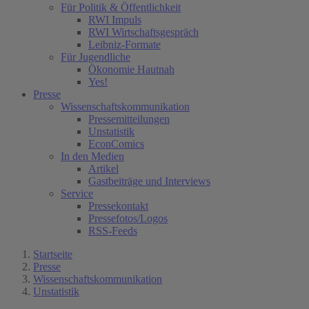
Für Politik & Öffentlichkeit
RWI Impuls
RWI Wirtschaftsgespräch
Leibniz-Formate
Für Jugendliche
Ökonomie Hautnah
Yes!
Presse
Wissenschaftskommunikation
Pressemitteilungen
Unstatistik
EconComics
In den Medien
Artikel
Gastbeiträge und Interviews
Service
Pressekontakt
Pressefotos/Logos
RSS-Feeds
Startseite
Presse
Wissenschaftskommunikation
Unstatistik