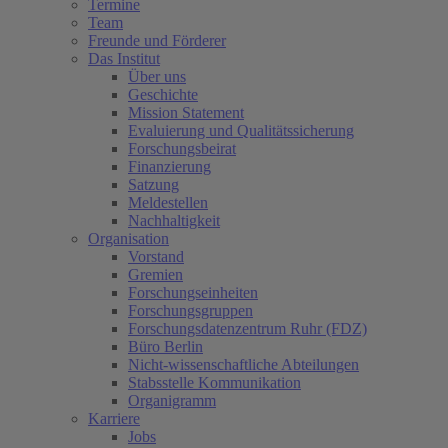
Termine
Team
Freunde und Förderer
Das Institut
Über uns
Geschichte
Mission Statement
Evaluierung und Qualitätssicherung
Forschungsbeirat
Finanzierung
Satzung
Meldestellen
Nachhaltigkeit
Organisation
Vorstand
Gremien
Forschungseinheiten
Forschungsgruppen
Forschungsdatenzentrum Ruhr (FDZ)
Büro Berlin
Nicht-wissenschaftliche Abteilungen
Stabsstelle Kommunikation
Organigramm
Karriere
Jobs