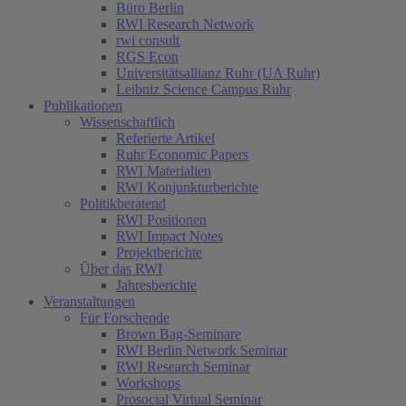
Büro Berlin
RWI Research Network
rwi consult
RGS Econ
Universitätsallianz Ruhr (UA Ruhr)
Leibniz Science Campus Ruhr
Publikationen
Wissenschaftlich
Referierte Artikel
Ruhr Economic Papers
RWI Materialien
RWI Konjunkturberichte
Politikberatend
RWI Positionen
RWI Impact Notes
Projektberichte
Über das RWI
Jahresberichte
Veranstaltungen
Für Forschende
Brown Bag-Seminare
RWI Berlin Network Seminar
RWI Research Seminar
Workshops
Prosocial Virtual Seminar