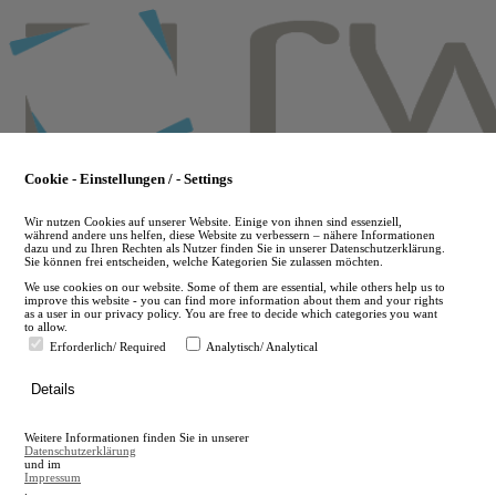
Skip
to
main
content
Cookie - Einstellungen / - Settings
Wir nutzen Cookies auf unserer Website. Einige von ihnen sind essenziell,
während andere uns helfen, diese Website zu verbessern – nähere Informationen
dazu und zu Ihren Rechten als Nutzer finden Sie in unserer Datenschutzerklärung.
Sie können frei entscheiden, welche Kategorien Sie zulassen möchten.
We use cookies on our website. Some of them are essential, while others help us to
improve this website - you can find more information about them and your rights
as a user in our privacy policy. You are free to decide which categories you want
to allow.
Erforderlich/ Required
Analytisch/ Analytical
de
Details
en
A
Weitere Informationen finden Sie in unserer
A
Datenschutzerklärung
und im
Impressum
.