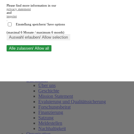
Please find more information in our
privacy statement
and
imprint
.
Einstellung speichern/ Save options
(maximal 6 Monate / maximum 6 month)
Suche schließen
Auswahl erlauben/ Allow selection
Alle zulassen/ Allow all
RWI
Termine
Team
Freunde und Förderer
Das Institut
Über uns
Geschichte
Mission Statement
Evaluierung und Qualitätssicherung
Forschungsbeirat
Finanzierung
Satzung
Meldestellen
Nachhaltigkeit
Organisation