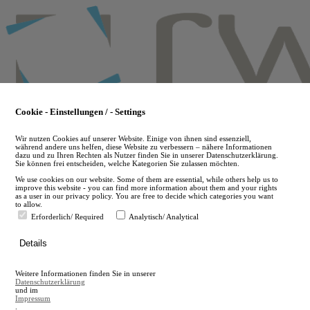
Skip
to
main
content
Cookie - Einstellungen / - Settings
Wir nutzen Cookies auf unserer Website. Einige von ihnen sind essenziell,
während andere uns helfen, diese Website zu verbessern – nähere Informationen
dazu und zu Ihren Rechten als Nutzer finden Sie in unserer Datenschutzerklärung.
Sie können frei entscheiden, welche Kategorien Sie zulassen möchten.
We use cookies on our website. Some of them are essential, while others help us to
improve this website - you can find more information about them and your rights
as a user in our privacy policy. You are free to decide which categories you want
to allow.
Erforderlich/ Required
Analytisch/ Analytical
de
Details
en
A
Weitere Informationen finden Sie in unserer
A
Datenschutzerklärung
und im
Impressum
.