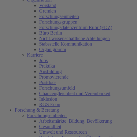
Vorstand
Gremien
Forschungseinheiten
Forschungsgruppen
Forschungsdatenzentrum Ruhr (FDZ)
Büro Berlin
Nicht-wissenschaftliche Abteilungen
Stabsstelle Kommunikation
Organigramm
Karriere
Jobs
Praktika
Ausbildung
Promovierende
Postdocs
Forschungsumfeld
Chancengleichheit und Vereinbarkeit
Inklusion
RGS Econ
Forschung & Beratung
Forschungseinheiten
Arbeitsmärkte, Bildung, Bevölkerung
Gesundheit
Umwelt und Ressourcen