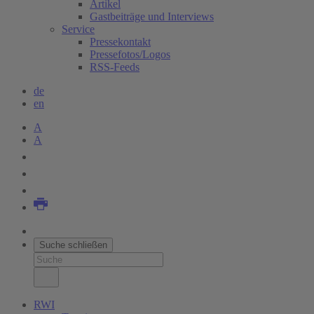
Artikel
Gastbeiträge und Interviews
Service
Pressekontakt
Pressefotos/Logos
RSS-Feeds
de
en
A
A
Suche schließen
RWI