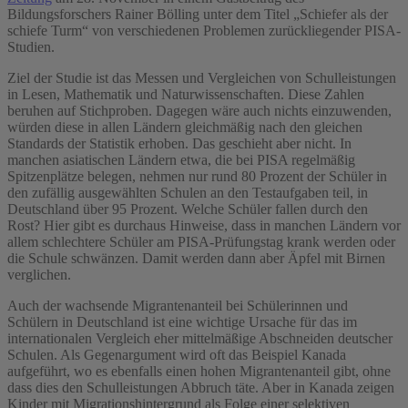
Bildungsforschers Rainer Bölling unter dem Titel „Schiefer als der
schiefe Turm“ von verschiedenen Problemen zurückliegender PISA-
Studien.
Ziel der Studie ist das Messen und Vergleichen von Schulleistungen
in Lesen, Mathematik und Naturwissenschaften. Diese Zahlen
beruhen auf Stichproben. Dagegen wäre auch nichts einzuwenden,
würden diese in allen Ländern gleichmäßig nach den gleichen
Standards der Statistik erhoben. Das geschieht aber nicht. In
manchen asiatischen Ländern etwa, die bei PISA regelmäßig
Spitzenplätze belegen, nehmen nur rund 80 Prozent der Schüler in
den zufällig ausgewählten Schulen an den Testaufgaben teil, in
Deutschland über 95 Prozent. Welche Schüler fallen durch den
Rost? Hier gibt es durchaus Hinweise, dass in manchen Ländern vor
allem schlechtere Schüler am PISA-Prüfungstag krank werden oder
die Schule schwänzen. Damit werden dann aber Äpfel mit Birnen
verglichen.
Auch der wachsende Migrantenanteil bei Schülerinnen und
Schülern in Deutschland ist eine wichtige Ursache für das im
internationalen Vergleich eher mittelmäßige Abschneiden deutscher
Schulen. Als Gegenargument wird oft das Beispiel Kanada
aufgeführt, wo es ebenfalls einen hohen Migrantenanteil gibt, ohne
dass dies den Schulleistungen Abbruch täte. Aber in Kanada zeigen
Kinder mit Migrationshintergrund als Folge einer selektiven