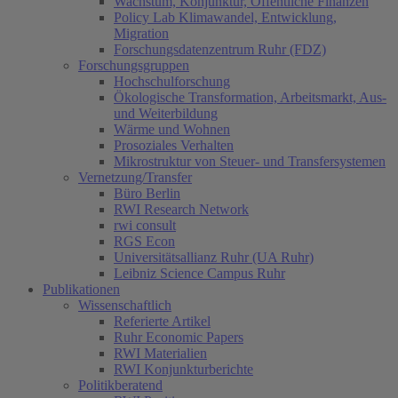
Wachstum, Konjunktur, Öffentliche Finanzen
Policy Lab Klimawandel, Entwicklung,
Migration
Forschungsdatenzentrum Ruhr (FDZ)
Forschungsgruppen
Hochschulforschung
Ökologische Transformation, Arbeitsmarkt, Aus-
und Weiterbildung
Wärme und Wohnen
Prosoziales Verhalten
Mikrostruktur von Steuer- und Transfersystemen
Vernetzung/Transfer
Büro Berlin
RWI Research Network
rwi consult
RGS Econ
Universitätsallianz Ruhr (UA Ruhr)
Leibniz Science Campus Ruhr
Publikationen
Wissenschaftlich
Referierte Artikel
Ruhr Economic Papers
RWI Materialien
RWI Konjunkturberichte
Politikberatend