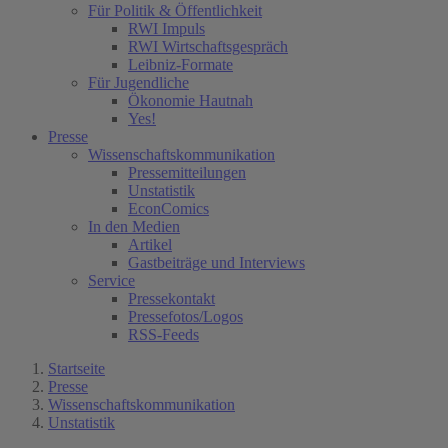
Für Politik & Öffentlichkeit
RWI Impuls
RWI Wirtschaftsgespräch
Leibniz-Formate
Für Jugendliche
Ökonomie Hautnah
Yes!
Presse
Wissenschaftskommunikation
Pressemitteilungen
Unstatistik
EconComics
In den Medien
Artikel
Gastbeiträge und Interviews
Service
Pressekontakt
Pressefotos/Logos
RSS-Feeds
Startseite
Presse
Wissenschaftskommunikation
Unstatistik