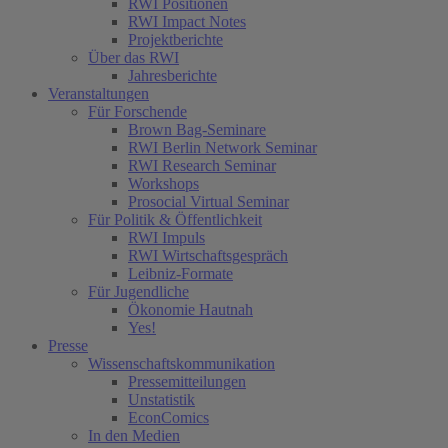
RWI Positionen
RWI Impact Notes
Projektberichte
Über das RWI
Jahresberichte
Veranstaltungen
Für Forschende
Brown Bag-Seminare
RWI Berlin Network Seminar
RWI Research Seminar
Workshops
Prosocial Virtual Seminar
Für Politik & Öffentlichkeit
RWI Impuls
RWI Wirtschaftsgespräch
Leibniz-Formate
Für Jugendliche
Ökonomie Hautnah
Yes!
Presse
Wissenschaftskommunikation
Pressemitteilungen
Unstatistik
EconComics
In den Medien