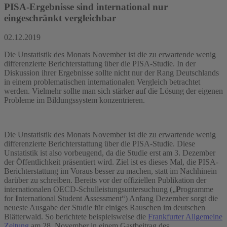
PISA-Ergebnisse sind international nur
eingeschränkt vergleichbar
02.12.2019
Die Unstatistik des Monats November ist die zu erwartende wenig
differenzierte Berichterstattung über die PISA-Studie. In der
Diskussion ihrer Ergebnisse sollte nicht nur der Rang Deutschlands
in einem problematischen internationalen Vergleich betrachtet
werden. Vielmehr sollte man sich stärker auf die Lösung der eigenen
Probleme im Bildungssystem konzentrieren.
Die Unstatistik des Monats November ist die zu erwartende wenig
differenzierte Berichterstattung über die PISA-Studie. Diese
Unstatistik ist also vorbeugend, da die Studie erst am 3. Dezember
der Öffentlichkeit präsentiert wird. Ziel ist es dieses Mal, die PISA-
Berichterstattung im Voraus besser zu machen, statt im Nachhinein
darüber zu schreiben. Bereits vor der offiziellen Publikation der
internationalen OECD-Schulleistungsuntersuchung („
P
rogramme
for
I
nternational
S
tudent
A
ssessment“) Anfang Dezember sorgt die
neueste Ausgabe der Studie für einiges Rauschen im deutschen
Blätterwald. So berichtete beispielsweise die
Frankfurter Allgemeine
Zeitung
am 28. November in einem Gastbeitrag des