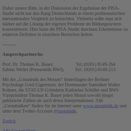
Daher unsere Bitte, in der Diskussion der Ergebnisse der PISA-
Studie nicht nur den Rang Deutschlands in einem problematischen
internationalen Vergleich zu betrachten. Vielmehr sollte man sich
stärker auf die Lösung der eigenen Probleme im Bildungssystem
konzentrieren. Hier kann die PISA-Studie durchaus Erkenntnisse zu
relativen Defiziten in einzelnen Bereichen liefern.
---------
Ansprechpartner/in:
Prof. Dr. Thomas K. Bauer, Tel.:(0201) 8149-264
Sabine Weiler (Pressestelle RWI), Tel.: (0201) 8149-213
Mit der „Unstatistik des Monats“ hinterfragen der Berliner
Psychologe Gerd Gigerenzer, der Dortmunder Statistiker Walter
Krämer, die STAT-UP-Gründerin Katharina Schüller und RWI-
Vizepräsident Thomas K. Bauer jeden Monat sowohl jüngst
publizierte Zahlen als auch deren Interpretationen. Alle
„Unstatistiken“ finden Sie im Internet unter
www.unstatistik.de
und
unter dem Twitter-Account
@unstatistik
.
Zurück
Alle Unstatistiken