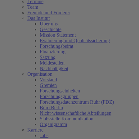
Termine
Team
Freunde und Förderer
Das Institut
Über uns
Geschichte
Mission Statement
Evaluierung und Qualitätssicherung
Forschungsbeirat
Finanzierung
Satzung
Meldestellen
Nachhaltigkeit
Organisation
Vorstand
Gremien
Forschungseinheiten
Forschungsgruppen
Forschungsdatenzentrum Ruhr (FDZ)
Büro Berlin
Nicht-wissenschaftliche Abteilungen
Stabsstelle Kommunikation
Organigramm
Karriere
Jobs