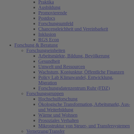
Praktika
Ausbildung
Promovierende
Postdocs
Forschungsumfeld
Chancengleichheit und Vereinbarkeit
Inklusion
RGS Econ
Forschung & Beratung
Forschungseinheiten
Arbeitsmärkte, Bildung, Bevölkerung
Gesundheit
Umwelt und Ressourcen
Wachstum, Konjunktur, Öffentliche Finanzen
Policy Lab Klimawandel, Entwicklung,
Migration
Forschungsdatenzentrum Ruhr (FDZ)
Forschungsgruppen
Hochschulforschung
Ökologische Transformation, Arbeitsmarkt, Aus-
und Weiterbildung
Wärme und Wohnen
Prosoziales Verhalten
Mikrostruktur von Steuer- und Transfersystemen
Vernetzung/Transfer