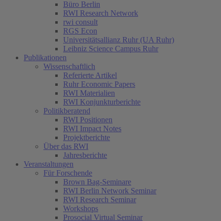
Büro Berlin
RWI Research Network
rwi consult
RGS Econ
Universitätsallianz Ruhr (UA Ruhr)
Leibniz Science Campus Ruhr
Publikationen
Wissenschaftlich
Referierte Artikel
Ruhr Economic Papers
RWI Materialien
RWI Konjunkturberichte
Politikberatend
RWI Positionen
RWI Impact Notes
Projektberichte
Über das RWI
Jahresberichte
Veranstaltungen
Für Forschende
Brown Bag-Seminare
RWI Berlin Network Seminar
RWI Research Seminar
Workshops
Prosocial Virtual Seminar