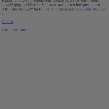
Krämer und RWI-Vizepräsident Thomas K. Bauer jeden Monat
sowohl jüngst publizierte Zahlen als auch deren Interpretationen.
Alle „Unstatistiken“ finden Sie im Internet unter
www.unstatistik.de
.
Zurück
Alle Unstatistiken