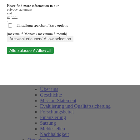
Please find more information in our
privacy statement
and
imprint
.
Einstellung speichern/ Save options
(maximal 6 Monate / maximum 6 month)
Suche schließen
Auswahl erlauben/ Allow selection
Alle zulassen/ Allow all
RWI
Termine
Team
Freunde und Förderer
Das Institut
Über uns
Geschichte
Mission Statement
Evaluierung und Qualitätssicherung
Forschungsbeirat
Finanzierung
Satzung
Meldestellen
Nachhaltigkeit
Organisation