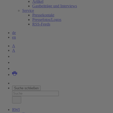
Artikel
Gastbeiträge und Interviews
Service
Pressekontakt
Pressefotos/Logos
RSS-Feeds
de
en
A
A
Suche schließen
RWI