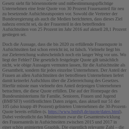
Gesetz sieht für börsennotierte und mitbestimmungspflichtige
Unternehmen eine feste Quote von 30 Prozent Frauenanteil für neu
zu besetzende Aufsichtsratsposten vor. Sowohl die Vertreter der
Bundesregierung als auch die Medien berichteten, dass dieses Ziel
nahezu erreicht sei, da der Frauenteil in den betreffenden
Aufsichtsräten von 25 Prozent im Jahr 2016 auf aktuell 28,1 Prozent
gestiegen sei.
Doch die Aussage, dass die bis 2020 zu erfüllende Frauenquote in
Aufsichtsräten fast schon erreicht ist, ist falsch. Vielmehr liegt bis
zur Zielerreichung wahrscheinlich noch ein langer Weg vor uns. Wo
liegt der Fehler? Die gesetzlich festgelegte Quote gilt tatsächlich
nicht, wie obige Aussagen vermuten lassen, für die Aufsichtsräte als
Gesamtheit, sondern für jedes einzelne Unternehmen. Der Anteil der
Frauen an allen Aufsichtsräten der betroffenen Unternehmen liefert
damit keinerlei Aufschluss über die Zielerreichung des Gesetzes.
Hierfür müsste man vielmehr den Anteil derjenigen Unternehmen
betrachten, die diese Quote erfüllen. Die auf der Homepage des
Bundesministeriums für Familie, Senioren, Frauen und Jugend
(BMFSFJ) veröffentlichten Daten zeigen, dass aktuell nur 51 der
105 (also knapp 49 Prozent) gelisteten Unternehmen die 30-Prozent-
Quote bereits erfüllen (s.
https://www.bmfsfj.de/quote/daten.html
).
Dabei verdeutlicht das Ministerium zwar die Gesamtentwicklung
des Frauenanteils in Aufsichtsräten zwischen 2015 und 2017 in
einer schön animierten Graphik. Die eigentlich relevante Zahl – die