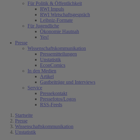
Für Politik & Öffentlichkeit
RWI Impuls
RWI Wirtschaftsgespräch
Leibniz-Formate
Für Jugendliche
Ökonomie Hautnah
Yes!
Presse
Wissenschaftskommunikation
Pressemitteilungen
Unstatistik
EconComics
In den Medien
Artikel
Gastbeiträge und Interviews
Service
Pressekontakt
Pressefotos/Logos
RSS-Feeds
Startseite
Presse
Wissenschaftskommunikation
Unstatistik