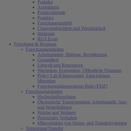
Praktika
Ausbildung
Promovierende
Postdocs
Forschungsumfeld
Chancengleichheit und Vereinbarkeit
Inklusion
RGS Econ
Forschung & Beratung
Forschungseinheiten
Arbeitsmärkte, Bildung, Bevölkerung
Gesundheit
Umwelt und Ressourcen
Wachstum, Konjunktur, Öffentliche Finanzen
Policy Lab Klimawandel, Entwicklung,
Migration
Forschungsdatenzentrum Ruhr (FDZ)
Forschungsgruppen
Hochschulforschung
Ökologische Transformation, Arbeitsmarkt, Aus-
und Weiterbildung
Wärme und Wohnen
Prosoziales Verhalten
Mikrostruktur von Steuer- und Transfersystemen
Vernetzung/Transfer