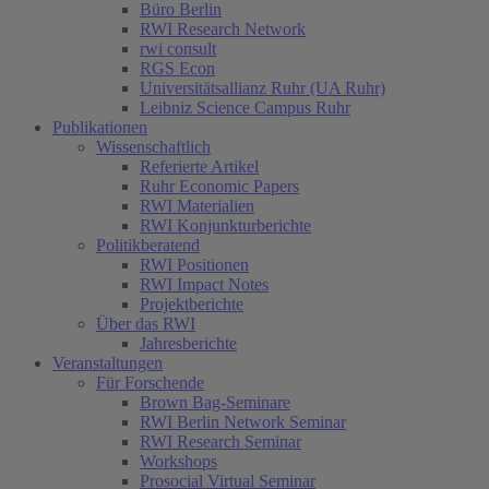
Büro Berlin
RWI Research Network
rwi consult
RGS Econ
Universitätsallianz Ruhr (UA Ruhr)
Leibniz Science Campus Ruhr
Publikationen
Wissenschaftlich
Referierte Artikel
Ruhr Economic Papers
RWI Materialien
RWI Konjunkturberichte
Politikberatend
RWI Positionen
RWI Impact Notes
Projektberichte
Über das RWI
Jahresberichte
Veranstaltungen
Für Forschende
Brown Bag-Seminare
RWI Berlin Network Seminar
RWI Research Seminar
Workshops
Prosocial Virtual Seminar