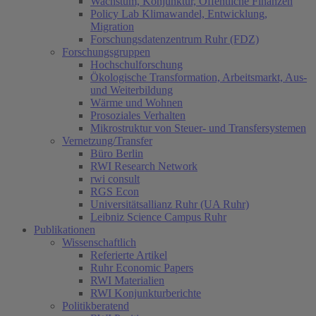
Wachstum, Konjunktur, Öffentliche Finanzen
Policy Lab Klimawandel, Entwicklung,
Migration
Forschungsdatenzentrum Ruhr (FDZ)
Forschungsgruppen
Hochschulforschung
Ökologische Transformation, Arbeitsmarkt, Aus-
und Weiterbildung
Wärme und Wohnen
Prosoziales Verhalten
Mikrostruktur von Steuer- und Transfersystemen
Vernetzung/Transfer
Büro Berlin
RWI Research Network
rwi consult
RGS Econ
Universitätsallianz Ruhr (UA Ruhr)
Leibniz Science Campus Ruhr
Publikationen
Wissenschaftlich
Referierte Artikel
Ruhr Economic Papers
RWI Materialien
RWI Konjunkturberichte
Politikberatend