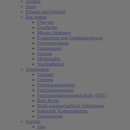
Termine
Team
Freunde und Förderer
Das Institut
Über uns
Geschichte
Mission Statement
Evaluierung und Qualitätssicherung
Forschungsbeirat
Finanzierung
Satzung
Meldestellen
Nachhaltigkeit
Organisation
Vorstand
Gremien
Forschungseinheiten
Forschungsgruppen
Forschungsdatenzentrum Ruhr (FDZ)
Büro Berlin
Nicht-wissenschaftliche Abteilungen
Stabsstelle Kommunikation
Organigramm
Karriere
Jobs