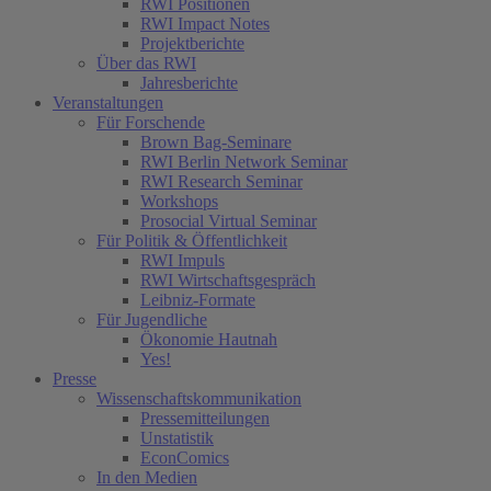
RWI Positionen
RWI Impact Notes
Projektberichte
Über das RWI
Jahresberichte
Veranstaltungen
Für Forschende
Brown Bag-Seminare
RWI Berlin Network Seminar
RWI Research Seminar
Workshops
Prosocial Virtual Seminar
Für Politik & Öffentlichkeit
RWI Impuls
RWI Wirtschaftsgespräch
Leibniz-Formate
Für Jugendliche
Ökonomie Hautnah
Yes!
Presse
Wissenschaftskommunikation
Pressemitteilungen
Unstatistik
EconComics
In den Medien