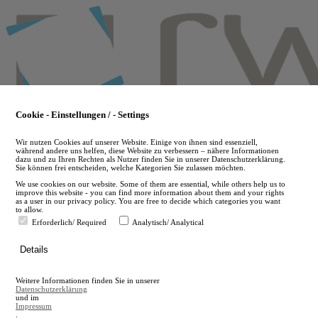
Skip
to
main
content
Cookie - Einstellungen / - Settings
Wir nutzen Cookies auf unserer Website. Einige von ihnen sind essenziell,
während andere uns helfen, diese Website zu verbessern – nähere Informationen
dazu und zu Ihren Rechten als Nutzer finden Sie in unserer Datenschutzerklärung.
Sie können frei entscheiden, welche Kategorien Sie zulassen möchten.
We use cookies on our website. Some of them are essential, while others help us to
improve this website - you can find more information about them and your rights
as a user in our privacy policy. You are free to decide which categories you want
to allow.
Erforderlich/ Required
Analytisch/ Analytical
de
Details
en
A
Weitere Informationen finden Sie in unserer
A
Datenschutzerklärung
und im
Impressum
.