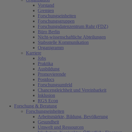
Vorstand
Gremien
Forschungseinheiten
Forschungsgruppen
Forschungsdatenzentrum Ruhr (FDZ)
Büro Berlin
Nicht-wissenschaftliche Abteilungen
Stabsstelle Kommunikation
Organigramm
Karriere
Jobs
Praktika
Ausbildung
Promovierende
Postdocs
Forschungsumfeld
Chancengleichheit und Vereinbarkeit
Inklusion
RGS Econ
Forschung & Beratung
Forschungseinheiten
Arbeitsmärkte, Bildung, Bevölkerung
Gesundheit
Umwelt und Ressourcen