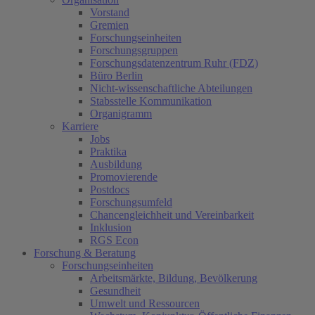
Vorstand
Gremien
Forschungseinheiten
Forschungsgruppen
Forschungsdatenzentrum Ruhr (FDZ)
Büro Berlin
Nicht-wissenschaftliche Abteilungen
Stabsstelle Kommunikation
Organigramm
Karriere
Jobs
Praktika
Ausbildung
Promovierende
Postdocs
Forschungsumfeld
Chancengleichheit und Vereinbarkeit
Inklusion
RGS Econ
Forschung & Beratung
Forschungseinheiten
Arbeitsmärkte, Bildung, Bevölkerung
Gesundheit
Umwelt und Ressourcen