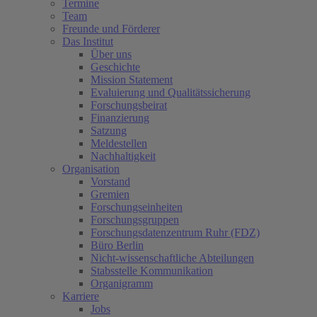
Termine
Team
Freunde und Förderer
Das Institut
Über uns
Geschichte
Mission Statement
Evaluierung und Qualitätssicherung
Forschungsbeirat
Finanzierung
Satzung
Meldestellen
Nachhaltigkeit
Organisation
Vorstand
Gremien
Forschungseinheiten
Forschungsgruppen
Forschungsdatenzentrum Ruhr (FDZ)
Büro Berlin
Nicht-wissenschaftliche Abteilungen
Stabsstelle Kommunikation
Organigramm
Karriere
Jobs