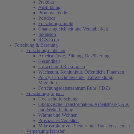
Praktika
Ausbildung
Promovierende
Postdocs
Forschungsumfeld
Chancengleichheit und Vereinbarkeit
Inklusion
RGS Econ
Forschung & Beratung
Forschungseinheiten
Arbeitsmärkte, Bildung, Bevölkerung
Gesundheit
Umwelt und Ressourcen
Wachstum, Konjunktur, Öffentliche Finanzen
Policy Lab Klimawandel, Entwicklung,
Migration
Forschungsdatenzentrum Ruhr (FDZ)
Forschungsgruppen
Hochschulforschung
Ökologische Transformation, Arbeitsmarkt, Aus-
und Weiterbildung
Wärme und Wohnen
Prosoziales Verhalten
Mikrostruktur von Steuer- und Transfersystemen
Vernetzung/Transfer