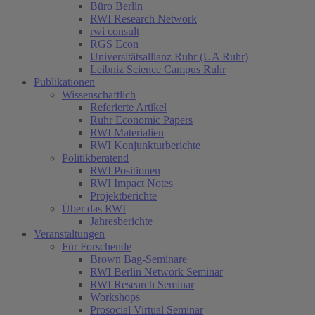
Büro Berlin
RWI Research Network
rwi consult
RGS Econ
Universitätsallianz Ruhr (UA Ruhr)
Leibniz Science Campus Ruhr
Publikationen
Wissenschaftlich
Referierte Artikel
Ruhr Economic Papers
RWI Materialien
RWI Konjunkturberichte
Politikberatend
RWI Positionen
RWI Impact Notes
Projektberichte
Über das RWI
Jahresberichte
Veranstaltungen
Für Forschende
Brown Bag-Seminare
RWI Berlin Network Seminar
RWI Research Seminar
Workshops
Prosocial Virtual Seminar