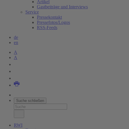
Artikel
Gastbeiträge und Interviews
Service
Pressekontakt
Pressefotos/Logos
RSS-Feeds
de
en
A
A
Suche schließen
RWI