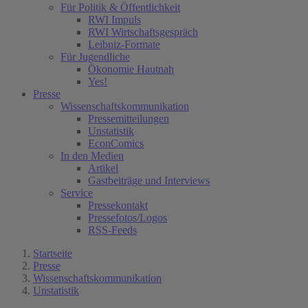
Für Politik & Öffentlichkeit
RWI Impuls
RWI Wirtschaftsgespräch
Leibniz-Formate
Für Jugendliche
Ökonomie Hautnah
Yes!
Presse
Wissenschaftskommunikation
Pressemitteilungen
Unstatistik
EconComics
In den Medien
Artikel
Gastbeiträge und Interviews
Service
Pressekontakt
Pressefotos/Logos
RSS-Feeds
Startseite
Presse
Wissenschaftskommunikation
Unstatistik