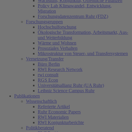
Wachstum, Konjunktur, Öffentliche Finanzen
Policy Lab Klimawandel, Entwicklung,
Migration
Forschungsdatenzentrum Ruhr (FDZ)
Forschungsgruppen
Hochschulforschung
Ökologische Transformation, Arbeitsmarkt, Aus-
und Weiterbildung
Wärme und Wohnen
Prosoziales Verhalten
Mikrostruktur von Steuer- und Transfersystemen
Vernetzung/Transfer
Büro Berlin
RWI Research Network
rwi consult
RGS Econ
Universitätsallianz Ruhr (UA Ruhr)
Leibniz Science Campus Ruhr
Publikationen
Wissenschaftlich
Referierte Artikel
Ruhr Economic Papers
RWI Materialien
RWI Konjunkturberichte
Politikberatend