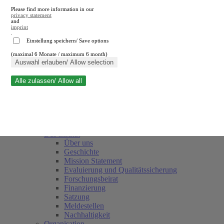
Please find more information in our
privacy statement
and
imprint
.
Einstellung speichern/ Save options
(maximal 6 Monate / maximum 6 month)
Suche schließen
Auswahl erlauben/ Allow selection
Alle zulassen/ Allow all
RWI
Termine
Team
Freunde und Förderer
Das Institut
Über uns
Geschichte
Mission Statement
Evaluierung und Qualitätssicherung
Forschungsbeirat
Finanzierung
Satzung
Meldestellen
Nachhaltigkeit
Organisation