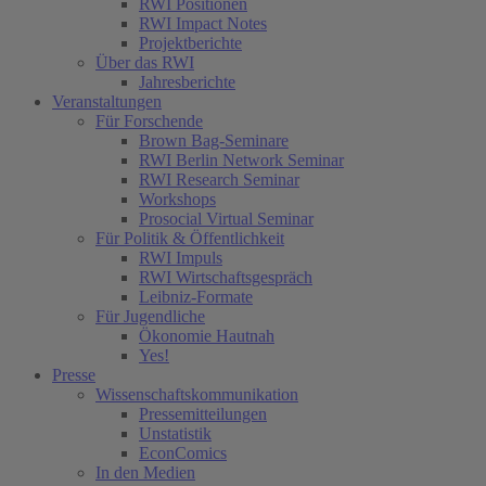
RWI Positionen
RWI Impact Notes
Projektberichte
Über das RWI
Jahresberichte
Veranstaltungen
Für Forschende
Brown Bag-Seminare
RWI Berlin Network Seminar
RWI Research Seminar
Workshops
Prosocial Virtual Seminar
Für Politik & Öffentlichkeit
RWI Impuls
RWI Wirtschaftsgespräch
Leibniz-Formate
Für Jugendliche
Ökonomie Hautnah
Yes!
Presse
Wissenschaftskommunikation
Pressemitteilungen
Unstatistik
EconComics
In den Medien