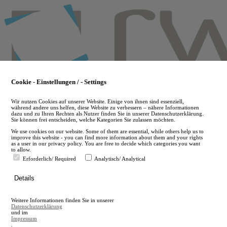
Skip
to
main
content
Cookie - Einstellungen / - Settings
Wir nutzen Cookies auf unserer Website. Einige von ihnen sind essenziell,
während andere uns helfen, diese Website zu verbessern – nähere Informationen
dazu und zu Ihren Rechten als Nutzer finden Sie in unserer Datenschutzerklärung.
Sie können frei entscheiden, welche Kategorien Sie zulassen möchten.
We use cookies on our website. Some of them are essential, while others help us to
improve this website - you can find more information about them and your rights
as a user in our privacy policy. You are free to decide which categories you want
to allow.
Erforderlich/ Required
Analytisch/ Analytical
de
Details
en
A
Weitere Informationen finden Sie in unserer
A
Datenschutzerklärung
und im
Impressum
.