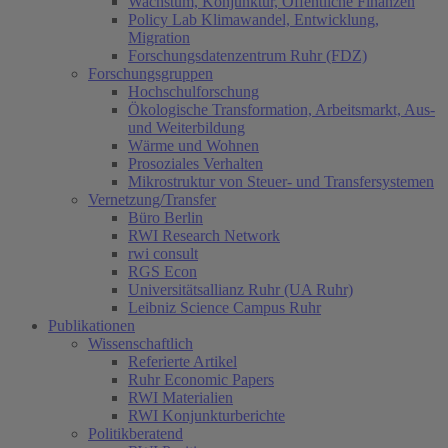
Wachstum, Konjunktur, Öffentliche Finanzen
Policy Lab Klimawandel, Entwicklung,
Migration
Forschungsdatenzentrum Ruhr (FDZ)
Forschungsgruppen
Hochschulforschung
Ökologische Transformation, Arbeitsmarkt, Aus-
und Weiterbildung
Wärme und Wohnen
Prosoziales Verhalten
Mikrostruktur von Steuer- und Transfersystemen
Vernetzung/Transfer
Büro Berlin
RWI Research Network
rwi consult
RGS Econ
Universitätsallianz Ruhr (UA Ruhr)
Leibniz Science Campus Ruhr
Publikationen
Wissenschaftlich
Referierte Artikel
Ruhr Economic Papers
RWI Materialien
RWI Konjunkturberichte
Politikberatend