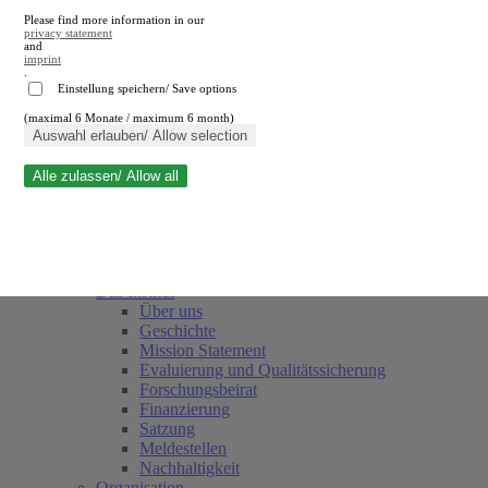
Please find more information in our
privacy statement
and
imprint
.
Einstellung speichern/ Save options
(maximal 6 Monate / maximum 6 month)
Suche schließen
Auswahl erlauben/ Allow selection
Alle zulassen/ Allow all
RWI
Termine
Team
Freunde und Förderer
Das Institut
Über uns
Geschichte
Mission Statement
Evaluierung und Qualitätssicherung
Forschungsbeirat
Finanzierung
Satzung
Meldestellen
Nachhaltigkeit
Organisation