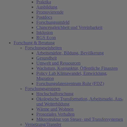
Praktika
Ausbildung
Promovierende
Postdocs
Forschungsumfeld
Chancengleichheit und Vereinbarkeit
Inklusion
RGS Econ
Forschung & Beratung
Forschungseinheiten
Arbeitsmärkte, Bildung, Bevölkerung
Gesundheit
Umwelt und Ressourcen
Wachstum, Konjunktur, Öffentliche Finanzen
Policy Lab Klimawandel, Entwicklung,
Migration
Forschungsdatenzentrum Ruhr (FDZ)
Forschungsgruppen
Hochschulforschung
Ökologische Transformation, Arbeitsmarkt, Aus-
und Weiterbildung
Wärme und Wohnen
Prosoziales Verhalten
Mikrostruktur von Steuer- und Transfersystemen
Vernetzung/Transfer