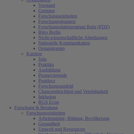
Vorstand
Gremien
Forschungseinheiten
Forschungsgruppen
Forschungsdatenzentrum Ruhr (FDZ)
Büro Berlin
Nicht-wissenschaftliche Abteilungen
Stabsstelle Kommunikation
Organigramm
Karriere
Jobs
Praktika
Ausbildung
Promovierende
Postdocs
Forschungsumfeld
Chancengleichheit und Vereinbarkeit
Inklusion
RGS Econ
Forschung & Beratung
Forschungseinheiten
Arbeitsmärkte, Bildung, Bevölkerung
Gesundheit
Umwelt und Ressourcen