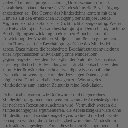
vielen Ökonomen prognostizierten „Horrorszenarien“ nicht
bewahrheitet hätten, da trotz des Mindestlohns die Beschäftigung
angestiegen sei. Die Gegner des Mindestlohns kontern mit dem
Hinweis auf den erheblichen Rückgang der Minijobs. Beide
Argumente sind aus statistischer Sicht nicht aussagekräftig. Weder
die Entwicklung der Gesamtbeschäftigung in Deutschland, noch die
Beschäftigungsentwicklung in einzelnen Branchen oder die
Entwicklung der Anzahl der Minijobs kann für sich genommen
einen Hinweis auf die Beschäftigungseffekte des Mindestlohns
geben. Dazu müsste die beobachtete Beschäftigungsentwicklung
einer hypothetischen Entwicklung ohne Mindestlohn
gegenübergestellt werden. Es liegt in der Natur der Sache, dass
diese hypothetische Entwicklung nicht direkt beobachtet werden
kann. Hierfür wäre eine recht aufwändige wissenschaftliche
Evaluation notwendig, die mit der derzeitigen Datenlage nicht
möglich ist. Damit sind alle Aussagen zur Wirkung des
Mindestlohns zum jetzigen Zeitpunkt reine Spekulation.
Es bleibt abzuwarten, wie Befürworter und Gegner eines
Mindestlohns argumentieren werden, wenn die Arbeitslosigkeit in
der nächsten Rezession zunehmen wird. Vermutlich werden die
Mindestlohngegner argumentieren, die Arbeitslosigkeit wäre ohne
Mindestlohn nicht so stark angestiegen, während die Befürworter
behaupten werden, die Arbeitslosigkeit wäre ohne Mindestlohn
noch stärker angestiegen. Auch diese beiden Behauptungen sind