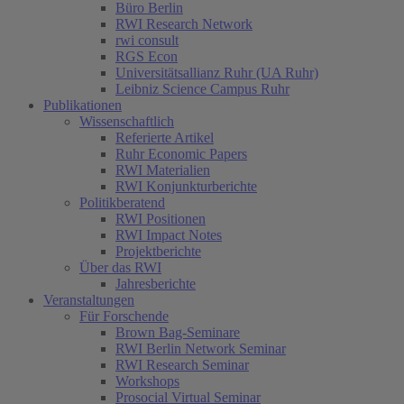
Büro Berlin
RWI Research Network
rwi consult
RGS Econ
Universitätsallianz Ruhr (UA Ruhr)
Leibniz Science Campus Ruhr
Publikationen
Wissenschaftlich
Referierte Artikel
Ruhr Economic Papers
RWI Materialien
RWI Konjunkturberichte
Politikberatend
RWI Positionen
RWI Impact Notes
Projektberichte
Über das RWI
Jahresberichte
Veranstaltungen
Für Forschende
Brown Bag-Seminare
RWI Berlin Network Seminar
RWI Research Seminar
Workshops
Prosocial Virtual Seminar