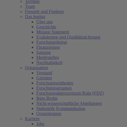
Termine
Team
Freunde und Förderer
Das Institut
Über uns
Geschichte
Mission Statement
Evaluierung und Qualitätssicherung
Forschungsbeirat
Finanzierung
Satzung
Meldestellen
Nachhaltigkeit
Organisation
Vorstand
Gremien
Forschungseinheiten
Forschungsgruppen
Forschungsdatenzentrum Ruhr (FDZ)
Büro Berlin
Nicht-wissenschaftliche Abteilungen
Stabsstelle Kommunikation
Organigramm
Karriere
Jobs