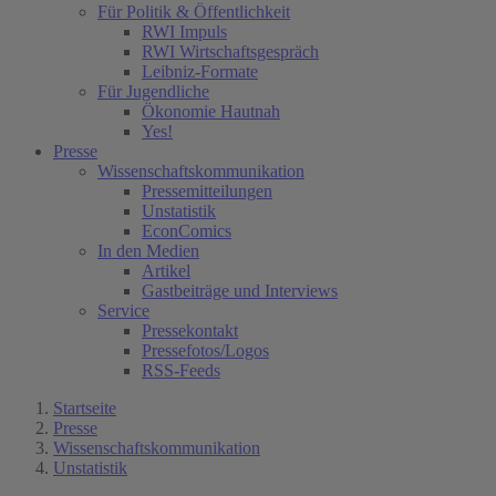
Für Politik & Öffentlichkeit
RWI Impuls
RWI Wirtschaftsgespräch
Leibniz-Formate
Für Jugendliche
Ökonomie Hautnah
Yes!
Presse
Wissenschaftskommunikation
Pressemitteilungen
Unstatistik
EconComics
In den Medien
Artikel
Gastbeiträge und Interviews
Service
Pressekontakt
Pressefotos/Logos
RSS-Feeds
Startseite
Presse
Wissenschaftskommunikation
Unstatistik