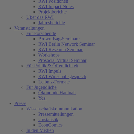
RWI Positionen
RWI Impact Notes
Projektberichte
Über das RWI
Jahresberichte
Veranstaltungen
Für Forschende
Brown Bag-Seminare
RWI Berlin Network Seminar
RWI Research Seminar
Workshops
Prosocial Virtual Seminar
Für Politik & Öffentlichkeit
RWI Impuls
RWI Wirtschaftsgespräch
Leibniz-Formate
Für Jugendliche
Ökonomie Hautnah
Yes!
Presse
Wissenschaftskommunikation
Pressemitteilungen
Unstatistik
EconComics
In den Medien