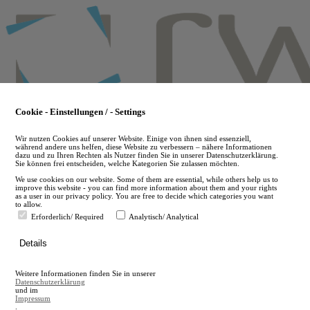
Skip
to
main
content
Cookie - Einstellungen / - Settings
Wir nutzen Cookies auf unserer Website. Einige von ihnen sind essenziell,
während andere uns helfen, diese Website zu verbessern – nähere Informationen
dazu und zu Ihren Rechten als Nutzer finden Sie in unserer Datenschutzerklärung.
Sie können frei entscheiden, welche Kategorien Sie zulassen möchten.
We use cookies on our website. Some of them are essential, while others help us to
improve this website - you can find more information about them and your rights
as a user in our privacy policy. You are free to decide which categories you want
to allow.
Erforderlich/ Required
Analytisch/ Analytical
de
Details
en
A
Weitere Informationen finden Sie in unserer
A
Datenschutzerklärung
und im
Impressum
.