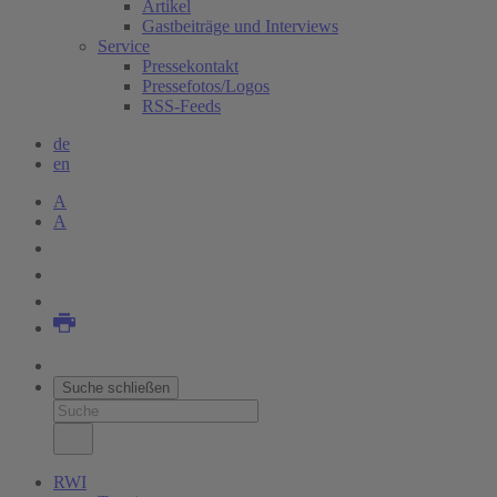
Artikel
Gastbeiträge und Interviews
Service
Pressekontakt
Pressefotos/Logos
RSS-Feeds
de
en
A
A
Suche schließen
RWI