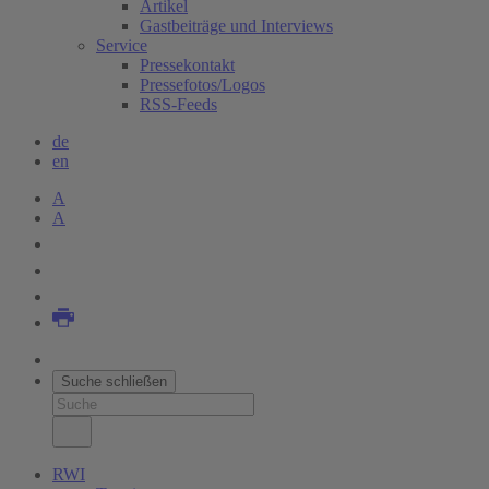
Artikel
Gastbeiträge und Interviews
Service
Pressekontakt
Pressefotos/Logos
RSS-Feeds
de
en
A
A
Suche schließen
RWI