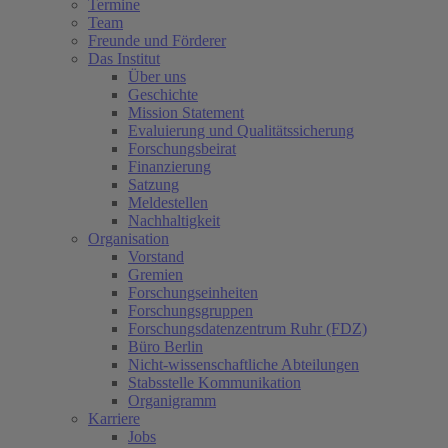
Termine
Team
Freunde und Förderer
Das Institut
Über uns
Geschichte
Mission Statement
Evaluierung und Qualitätssicherung
Forschungsbeirat
Finanzierung
Satzung
Meldestellen
Nachhaltigkeit
Organisation
Vorstand
Gremien
Forschungseinheiten
Forschungsgruppen
Forschungsdatenzentrum Ruhr (FDZ)
Büro Berlin
Nicht-wissenschaftliche Abteilungen
Stabsstelle Kommunikation
Organigramm
Karriere
Jobs