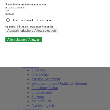
Please find more information in our
privacy statement
and
imprint
.
Einstellung speichern/ Save options
(maximal 6 Monate / maximum 6 month)
Suche schließen
Auswahl erlauben/ Allow selection
Alle zulassen/ Allow all
RWI
Termine
Team
Freunde und Förderer
Das Institut
Über uns
Geschichte
Mission Statement
Evaluierung und Qualitätssicherung
Forschungsbeirat
Finanzierung
Satzung
Meldestellen
Nachhaltigkeit
Organisation