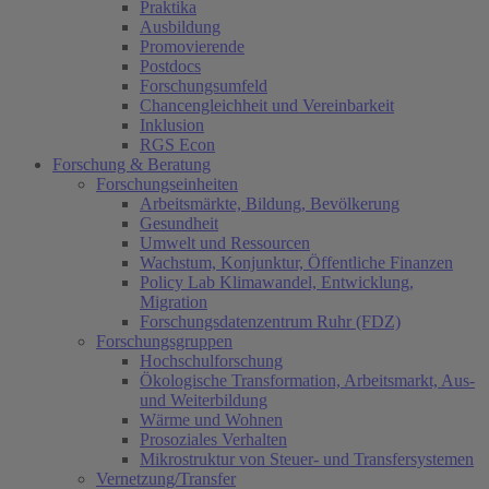
Praktika
Ausbildung
Promovierende
Postdocs
Forschungsumfeld
Chancengleichheit und Vereinbarkeit
Inklusion
RGS Econ
Forschung & Beratung
Forschungseinheiten
Arbeitsmärkte, Bildung, Bevölkerung
Gesundheit
Umwelt und Ressourcen
Wachstum, Konjunktur, Öffentliche Finanzen
Policy Lab Klimawandel, Entwicklung,
Migration
Forschungsdatenzentrum Ruhr (FDZ)
Forschungsgruppen
Hochschulforschung
Ökologische Transformation, Arbeitsmarkt, Aus-
und Weiterbildung
Wärme und Wohnen
Prosoziales Verhalten
Mikrostruktur von Steuer- und Transfersystemen
Vernetzung/Transfer