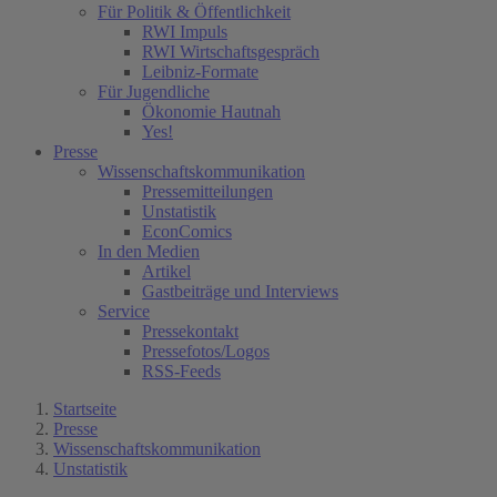
Für Politik & Öffentlichkeit
RWI Impuls
RWI Wirtschaftsgespräch
Leibniz-Formate
Für Jugendliche
Ökonomie Hautnah
Yes!
Presse
Wissenschaftskommunikation
Pressemitteilungen
Unstatistik
EconComics
In den Medien
Artikel
Gastbeiträge und Interviews
Service
Pressekontakt
Pressefotos/Logos
RSS-Feeds
Startseite
Presse
Wissenschaftskommunikation
Unstatistik