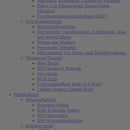
Wachstum, Konjunktur, Öffentliche Finanzen
Policy Lab Klimawandel, Entwicklung,
Migration
Forschungsdatenzentrum Ruhr (FDZ)
Forschungsgruppen
Hochschulforschung
Ökologische Transformation, Arbeitsmarkt, Aus-
und Weiterbildung
Wärme und Wohnen
Prosoziales Verhalten
Mikrostruktur von Steuer- und Transfersystemen
Vernetzung/Transfer
Büro Berlin
RWI Research Network
rwi consult
RGS Econ
Universitätsallianz Ruhr (UA Ruhr)
Leibniz Science Campus Ruhr
Publikationen
Wissenschaftlich
Referierte Artikel
Ruhr Economic Papers
RWI Materialien
RWI Konjunkturberichte
Politikberatend