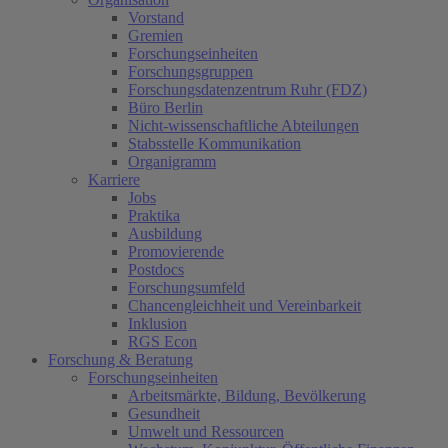
Vorstand
Gremien
Forschungseinheiten
Forschungsgruppen
Forschungsdatenzentrum Ruhr (FDZ)
Büro Berlin
Nicht-wissenschaftliche Abteilungen
Stabsstelle Kommunikation
Organigramm
Karriere
Jobs
Praktika
Ausbildung
Promovierende
Postdocs
Forschungsumfeld
Chancengleichheit und Vereinbarkeit
Inklusion
RGS Econ
Forschung & Beratung
Forschungseinheiten
Arbeitsmärkte, Bildung, Bevölkerung
Gesundheit
Umwelt und Ressourcen