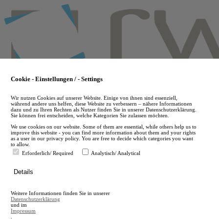
Skip
to
main
content
Cookie - Einstellungen / - Settings
Wir nutzen Cookies auf unserer Website. Einige von ihnen sind essenziell,
während andere uns helfen, diese Website zu verbessern – nähere Informationen
dazu und zu Ihren Rechten als Nutzer finden Sie in unserer Datenschutzerklärung.
Sie können frei entscheiden, welche Kategorien Sie zulassen möchten.
We use cookies on our website. Some of them are essential, while others help us to
improve this website - you can find more information about them and your rights
as a user in our privacy policy. You are free to decide which categories you want
to allow.
Erforderlich/ Required
Analytisch/ Analytical
de
Details
en
A
Weitere Informationen finden Sie in unserer
A
Datenschutzerklärung
und im
Impressum
.