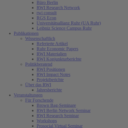
Büro Berlin
RWI Research Network
rwi consult
RGS Econ
Universitätsallianz Ruhr (UA Ruhr)
Leibniz Science Campus Ruhr
Publikationen
Wissenschaftlich
Referierte Artikel
Ruhr Economic Papers
RWI Materialien
RWI Konjunkturberichte
Politikberatend
RWI Positionen
RWI Impact Notes
Projektberichte
Über das RWI
Jahresberichte
Veranstaltungen
Für Forschende
Brown Bag-Seminare
RWI Berlin Network Seminar
RWI Research Seminar
Workshops
Prosocial Virtual Seminar