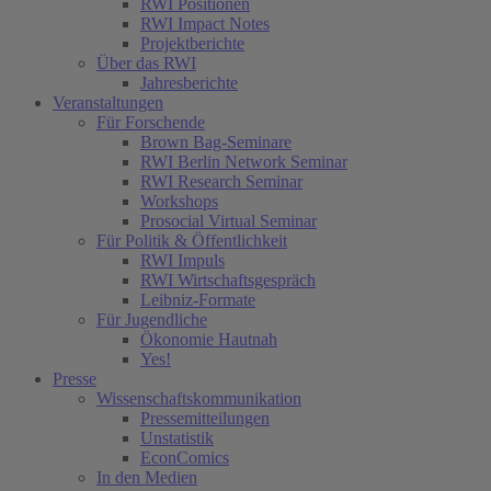
RWI Positionen
RWI Impact Notes
Projektberichte
Über das RWI
Jahresberichte
Veranstaltungen
Für Forschende
Brown Bag-Seminare
RWI Berlin Network Seminar
RWI Research Seminar
Workshops
Prosocial Virtual Seminar
Für Politik & Öffentlichkeit
RWI Impuls
RWI Wirtschaftsgespräch
Leibniz-Formate
Für Jugendliche
Ökonomie Hautnah
Yes!
Presse
Wissenschaftskommunikation
Pressemitteilungen
Unstatistik
EconComics
In den Medien