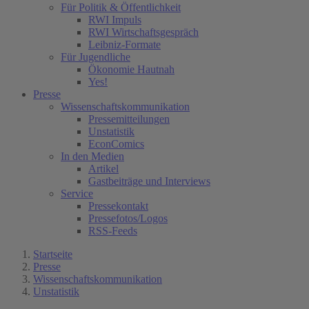
Für Politik & Öffentlichkeit
RWI Impuls
RWI Wirtschaftsgespräch
Leibniz-Formate
Für Jugendliche
Ökonomie Hautnah
Yes!
Presse
Wissenschaftskommunikation
Pressemitteilungen
Unstatistik
EconComics
In den Medien
Artikel
Gastbeiträge und Interviews
Service
Pressekontakt
Pressefotos/Logos
RSS-Feeds
Startseite
Presse
Wissenschaftskommunikation
Unstatistik