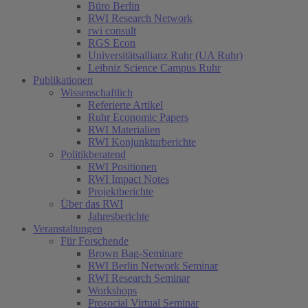
Büro Berlin
RWI Research Network
rwi consult
RGS Econ
Universitätsallianz Ruhr (UA Ruhr)
Leibniz Science Campus Ruhr
Publikationen
Wissenschaftlich
Referierte Artikel
Ruhr Economic Papers
RWI Materialien
RWI Konjunkturberichte
Politikberatend
RWI Positionen
RWI Impact Notes
Projektberichte
Über das RWI
Jahresberichte
Veranstaltungen
Für Forschende
Brown Bag-Seminare
RWI Berlin Network Seminar
RWI Research Seminar
Workshops
Prosocial Virtual Seminar