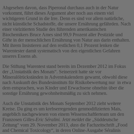
Abgesehen davon, dass Piperonal durchaus auch in der Natur
vorkommt, führt dieses Argument aber noch aus einem viel
wichtigeren Grund in die Irre. Denn es sind vor allem natürliche,
nicht künstliche Schadstoffe, die unsere Ernährung gefährden. Nach
einer vielzitierten Studie des führenden amerikanischen
Biochemikers Bruce Ames sind 99,9 Prozent aller Pestizide und
Gifte in der menschlichen Ernährung von Natur aus darin enthalten.
Mit ihrem Insistieren auf den restlichen 0,1 Prozent lenken die
Warentester damit systematisch von den eigentlichen Gefahren
unseres Essens ab.
Die Stiftung Warentest stand bereits im Dezember 2012 im Fokus
der „Unstatistik des Monats“. Seinerzeit hatte sie vor
Mineralölrückständen in Adventskalendern gewarnt, obwohl diese
nach Auskunft des Bundesinstituts für Risikobewertung nur in etwa
dem entsprachen, was Kinder und Erwachsene ohnehin über die
sonstige Ernährung gewohnheitsmäßig zu sich nehmen.
Auch die Unstatistik des Monats September 2012 zieht weitere
Kreise. Da ging es um krebserregenden genmodifizierten Mais,
angeblich nachgewiesen von einem Wissenschaftlerteam um den
Franzosen
Gilles-Eric Séralini.
Jetzt meldet
die „Süddeutsche
Zeitung“ vom 29. November 2013
, dass
die Fachzeitschrift „Food
and Chemical Toxicology“, in deren Online-Ausgabe Séralinis