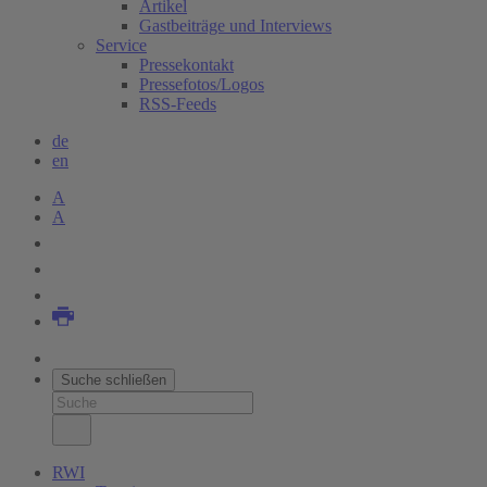
Artikel
Gastbeiträge und Interviews
Service
Pressekontakt
Pressefotos/Logos
RSS-Feeds
de
en
A
A
Suche schließen
RWI