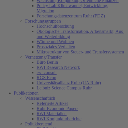
Wachstum, Konjunktur, Öffentliche Finanzen
Policy Lab Klimawandel, Entwicklung,
Migration
Forschungsdatenzentrum Ruhr (FDZ)
Forschungsgruppen
Hochschulforschung
Ökologische Transformation, Arbeitsmarkt, Aus-
und Weiterbildung
Wärme und Wohnen
Prosoziales Verhalten
Mikrostruktur von Steuer- und Transfersystemen
Vernetzung/Transfer
Büro Berlin
RWI Research Network
rwi consult
RGS Econ
Universitätsallianz Ruhr (UA Ruhr)
Leibniz Science Campus Ruhr
Publikationen
Wissenschaftlich
Referierte Artikel
Ruhr Economic Papers
RWI Materialien
RWI Konjunkturberichte
Politikberatend