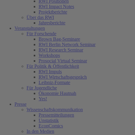
RWI Positionen
RWI Impact Notes
Projektberichte
Über das RWI
Jahresberichte
Veranstaltungen
Für Forschende
Brown Bag-Seminare
RWI Berlin Network Seminar
RWI Research Seminar
Workshops
Prosocial Virtual Seminar
Für Politik & Öffentlichkeit
RWI Impuls
RWI Wirtschaftsgespräch
Leibniz-Formate
Für Jugendliche
Ökonomie Hautnah
Yes!
Presse
Wissenschaftskommunikation
Pressemitteilungen
Unstatistik
EconComics
In den Medien