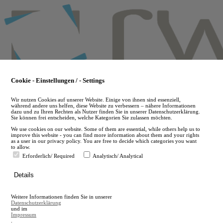
Skip
to
main
content
Cookie - Einstellungen / - Settings
Wir nutzen Cookies auf unserer Website. Einige von ihnen sind essenziell,
während andere uns helfen, diese Website zu verbessern – nähere Informationen
dazu und zu Ihren Rechten als Nutzer finden Sie in unserer Datenschutzerklärung.
Sie können frei entscheiden, welche Kategorien Sie zulassen möchten.
We use cookies on our website. Some of them are essential, while others help us to
improve this website - you can find more information about them and your rights
as a user in our privacy policy. You are free to decide which categories you want
to allow.
Erforderlich/ Required
Analytisch/ Analytical
de
Details
en
A
Weitere Informationen finden Sie in unserer
A
Datenschutzerklärung
und im
Impressum
.