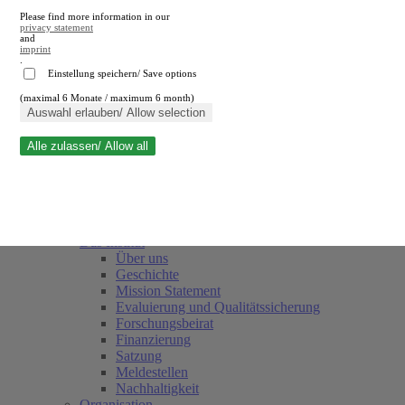
Please find more information in our
privacy statement
and
imprint
.
Einstellung speichern/ Save options
(maximal 6 Monate / maximum 6 month)
Suche schließen
Auswahl erlauben/ Allow selection
Alle zulassen/ Allow all
RWI
Termine
Team
Freunde und Förderer
Das Institut
Über uns
Geschichte
Mission Statement
Evaluierung und Qualitätssicherung
Forschungsbeirat
Finanzierung
Satzung
Meldestellen
Nachhaltigkeit
Organisation