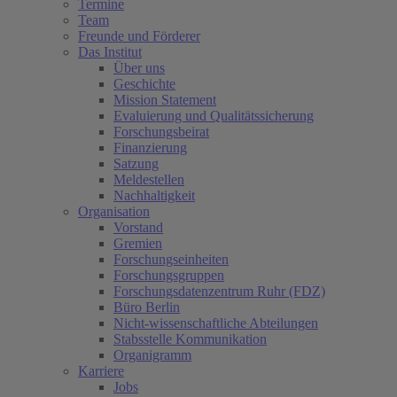
Termine
Team
Freunde und Förderer
Das Institut
Über uns
Geschichte
Mission Statement
Evaluierung und Qualitätssicherung
Forschungsbeirat
Finanzierung
Satzung
Meldestellen
Nachhaltigkeit
Organisation
Vorstand
Gremien
Forschungseinheiten
Forschungsgruppen
Forschungsdatenzentrum Ruhr (FDZ)
Büro Berlin
Nicht-wissenschaftliche Abteilungen
Stabsstelle Kommunikation
Organigramm
Karriere
Jobs