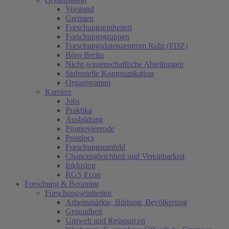
Vorstand
Gremien
Forschungseinheiten
Forschungsgruppen
Forschungsdatenzentrum Ruhr (FDZ)
Büro Berlin
Nicht-wissenschaftliche Abteilungen
Stabsstelle Kommunikation
Organigramm
Karriere
Jobs
Praktika
Ausbildung
Promovierende
Postdocs
Forschungsumfeld
Chancengleichheit und Vereinbarkeit
Inklusion
RGS Econ
Forschung & Beratung
Forschungseinheiten
Arbeitsmärkte, Bildung, Bevölkerung
Gesundheit
Umwelt und Ressourcen