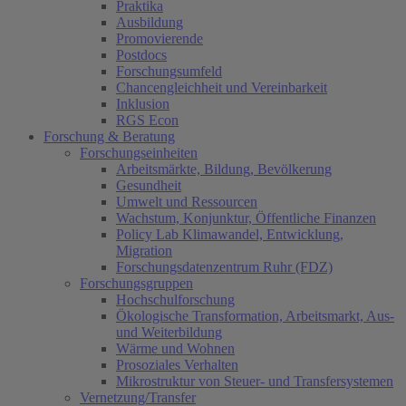
Praktika
Ausbildung
Promovierende
Postdocs
Forschungsumfeld
Chancengleichheit und Vereinbarkeit
Inklusion
RGS Econ
Forschung & Beratung
Forschungseinheiten
Arbeitsmärkte, Bildung, Bevölkerung
Gesundheit
Umwelt und Ressourcen
Wachstum, Konjunktur, Öffentliche Finanzen
Policy Lab Klimawandel, Entwicklung,
Migration
Forschungsdatenzentrum Ruhr (FDZ)
Forschungsgruppen
Hochschulforschung
Ökologische Transformation, Arbeitsmarkt, Aus-
und Weiterbildung
Wärme und Wohnen
Prosoziales Verhalten
Mikrostruktur von Steuer- und Transfersystemen
Vernetzung/Transfer