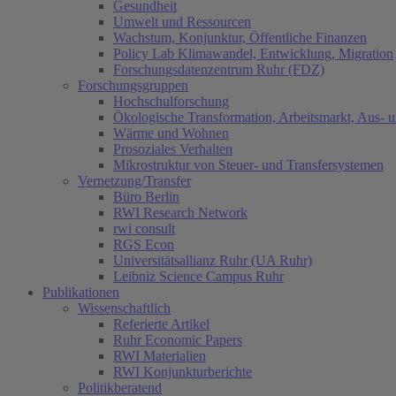
Gesundheit
Umwelt und Ressourcen
Wachstum, Konjunktur, Öffentliche Finanzen
Policy Lab Klimawandel, Entwicklung, Migration
Forschungsdatenzentrum Ruhr (FDZ)
Forschungsgruppen
Hochschulforschung
Ökologische Transformation, Arbeitsmarkt, Aus- 
Wärme und Wohnen
Prosoziales Verhalten
Mikrostruktur von Steuer- und Transfersystemen
Vernetzung/Transfer
Büro Berlin
RWI Research Network
rwi consult
RGS Econ
Universitätsallianz Ruhr (UA Ruhr)
Leibniz Science Campus Ruhr
Publikationen
Wissenschaftlich
Referierte Artikel
Ruhr Economic Papers
RWI Materialien
RWI Konjunkturberichte
Politikberatend