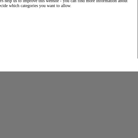
rs help us to improve this website - you can find more information about
decide which categories you want to allow.