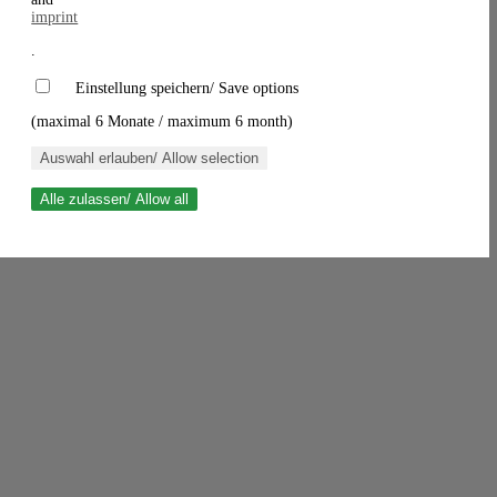
imprint
.
Einstellung speichern/ Save options
(maximal 6 Monate / maximum 6 month)
Auswahl erlauben/ Allow selection
Alle zulassen/ Allow all