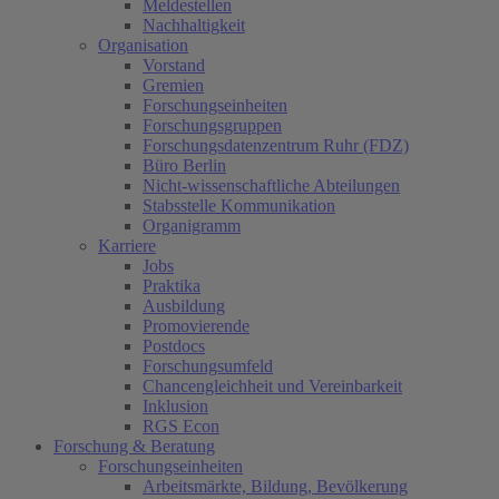
Meldestellen
Nachhaltigkeit
Organisation
Vorstand
Gremien
Forschungseinheiten
Forschungsgruppen
Forschungsdatenzentrum Ruhr (FDZ)
Büro Berlin
Nicht-wissenschaftliche Abteilungen
Stabsstelle Kommunikation
Organigramm
Karriere
Jobs
Praktika
Ausbildung
Promovierende
Postdocs
Forschungsumfeld
Chancengleichheit und Vereinbarkeit
Inklusion
RGS Econ
Forschung & Beratung
Forschungseinheiten
Arbeitsmärkte, Bildung, Bevölkerung