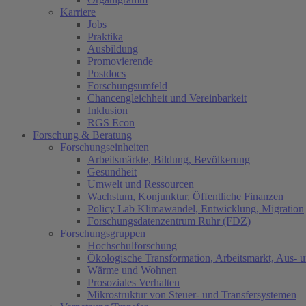
Karriere
Jobs
Praktika
Ausbildung
Promovierende
Postdocs
Forschungsumfeld
Chancengleichheit und Vereinbarkeit
Inklusion
RGS Econ
Forschung & Beratung
Forschungseinheiten
Arbeitsmärkte, Bildung, Bevölkerung
Gesundheit
Umwelt und Ressourcen
Wachstum, Konjunktur, Öffentliche Finanzen
Policy Lab Klimawandel, Entwicklung, Migration
Forschungsdatenzentrum Ruhr (FDZ)
Forschungsgruppen
Hochschulforschung
Ökologische Transformation, Arbeitsmarkt, Aus- 
Wärme und Wohnen
Prosoziales Verhalten
Mikrostruktur von Steuer- und Transfersystemen