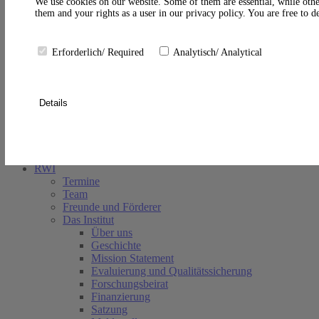
A
We use cookies on our website. Some of them are essential, while othe
them and your rights as a user in our privacy policy. You are free to 
Erforderlich/ Required
Analytisch/ Analytical
Details
Suche schließen
RWI
Termine
Team
Freunde und Förderer
Das Institut
Über uns
Geschichte
Mission Statement
Evaluierung und Qualitätssicherung
Forschungsbeirat
Finanzierung
Satzung