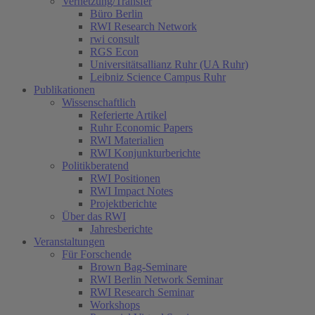
Vernetzung/Transfer
Büro Berlin
RWI Research Network
rwi consult
RGS Econ
Universitätsallianz Ruhr (UA Ruhr)
Leibniz Science Campus Ruhr
Publikationen
Wissenschaftlich
Referierte Artikel
Ruhr Economic Papers
RWI Materialien
RWI Konjunkturberichte
Politikberatend
RWI Positionen
RWI Impact Notes
Projektberichte
Über das RWI
Jahresberichte
Veranstaltungen
Für Forschende
Brown Bag-Seminare
RWI Berlin Network Seminar
RWI Research Seminar
Workshops