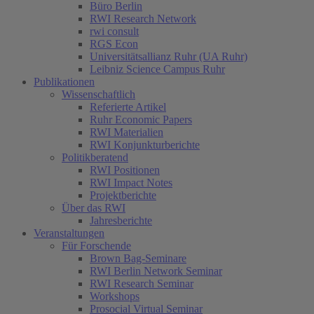
Büro Berlin
RWI Research Network
rwi consult
RGS Econ
Universitätsallianz Ruhr (UA Ruhr)
Leibniz Science Campus Ruhr
Publikationen
Wissenschaftlich
Referierte Artikel
Ruhr Economic Papers
RWI Materialien
RWI Konjunkturberichte
Politikberatend
RWI Positionen
RWI Impact Notes
Projektberichte
Über das RWI
Jahresberichte
Veranstaltungen
Für Forschende
Brown Bag-Seminare
RWI Berlin Network Seminar
RWI Research Seminar
Workshops
Prosocial Virtual Seminar