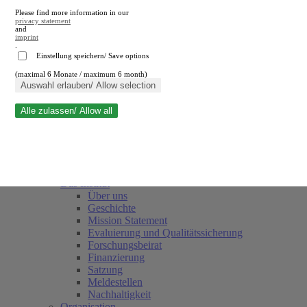
Please find more information in our
privacy statement
and
imprint
.
Einstellung speichern/ Save options
(maximal 6 Monate / maximum 6 month)
Suche schließen
Auswahl erlauben/ Allow selection
Alle zulassen/ Allow all
RWI
Termine
Team
Freunde und Förderer
Das Institut
Über uns
Geschichte
Mission Statement
Evaluierung und Qualitätssicherung
Forschungsbeirat
Finanzierung
Satzung
Meldestellen
Nachhaltigkeit
Organisation