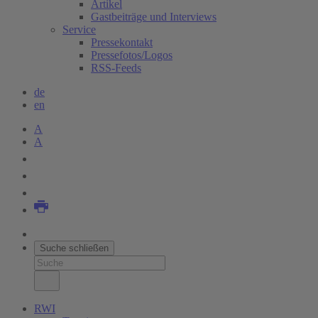
Artikel
Gastbeiträge und Interviews
Service
Pressekontakt
Pressefotos/Logos
RSS-Feeds
de
en
A
A
Suche schließen
RWI