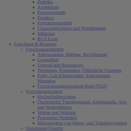
Praktika
Ausbildung
Promovierende
Postdocs
Forschungsumfeld
Chancengleichheit und Vereinbarkeit
Inklusion
RGS Econ
Forschung & Beratung
Forschungseinheiten
Arbeitsmärkte, Bildung, Bevölkerung
Gesundheit
Umwelt und Ressourcen
Wachstum, Konjunktur, Öffentliche Finanzen
Policy Lab Klimawandel, Entwicklung,
Migration
Forschungsdatenzentrum Ruhr (FDZ)
Forschungsgruppen
Hochschulforschung
Ökologische Transformation, Arbeitsmarkt, Aus-
und Weiterbildung
Wärme und Wohnen
Prosoziales Verhalten
Mikrostruktur von Steuer- und Transfersystemen
Vernetzung/Transfer