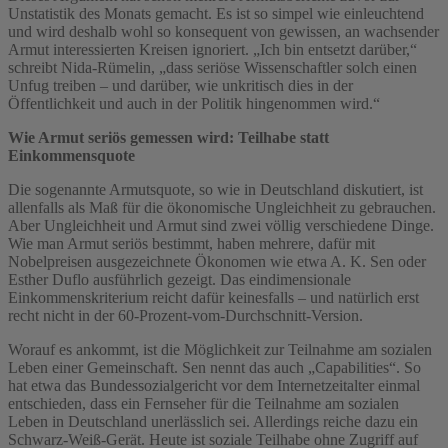
Unstatistik des Monats gemacht. Es ist so simpel wie einleuchtend
und wird deshalb wohl so konsequent von gewissen, an wachsender
Armut interessierten Kreisen ignoriert. „Ich bin entsetzt darüber,“
schreibt Nida-Rümelin, „dass seriöse Wissenschaftler solch einen
Unfug treiben – und darüber, wie unkritisch dies in der
Öffentlichkeit und auch in der Politik hingenommen wird.“
Wie Armut seriös gemessen wird: Teilhabe statt
Einkommensquote
Die sogenannte Armutsquote, so wie in Deutschland diskutiert, ist
allenfalls als Maß für die ökonomische Ungleichheit zu gebrauchen.
Aber Ungleichheit und Armut sind zwei völlig verschiedene Dinge.
Wie man Armut seriös bestimmt, haben mehrere, dafür mit
Nobelpreisen ausgezeichnete Ökonomen wie etwa A. K. Sen oder
Esther Duflo ausführlich gezeigt. Das eindimensionale
Einkommenskriterium reicht dafür keinesfalls – und natürlich erst
recht nicht in der 60-Prozent-vom-Durchschnitt-Version.
Worauf es ankommt, ist die Möglichkeit zur Teilnahme am sozialen
Leben einer Gemeinschaft. Sen nennt das auch „Capabilities“. So
hat etwa das Bundessozialgericht vor dem Internetzeitalter einmal
entschieden, dass ein Fernseher für die Teilnahme am sozialen
Leben in Deutschland unerlässlich sei. Allerdings reiche dazu ein
Schwarz-Weiß-Gerät. Heute ist soziale Teilhabe ohne Zugriff auf