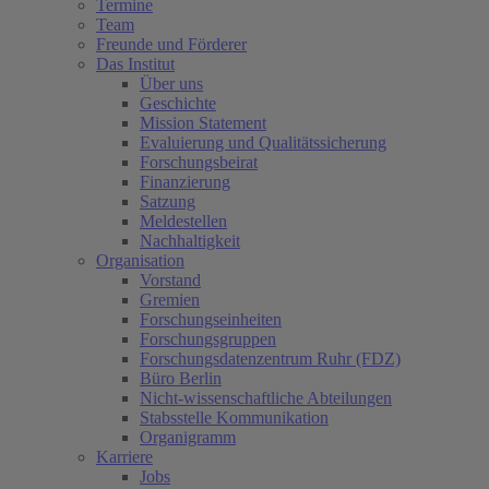
Termine
Team
Freunde und Förderer
Das Institut
Über uns
Geschichte
Mission Statement
Evaluierung und Qualitätssicherung
Forschungsbeirat
Finanzierung
Satzung
Meldestellen
Nachhaltigkeit
Organisation
Vorstand
Gremien
Forschungseinheiten
Forschungsgruppen
Forschungsdatenzentrum Ruhr (FDZ)
Büro Berlin
Nicht-wissenschaftliche Abteilungen
Stabsstelle Kommunikation
Organigramm
Karriere
Jobs