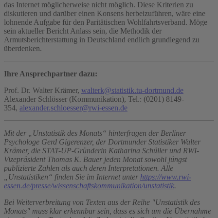
das Internet möglicherweise nicht möglich. Diese Kriterien zu
diskutieren und darüber einen Konsens herbeizuführen, wäre eine
lohnende Aufgabe für den Paritätischen Wohlfahrtsverband. Möge
sein aktueller Bericht Anlass sein, die Methodik der
Armutsberichterstattung in Deutschland endlich grundlegend zu
überdenken.
Ihre Ansprechpartner dazu:
Prof. Dr. Walter Krämer,
walterk@statistik.tu-dortmund.de
Alexander Schlösser (Kommunikation), Tel.: (0201) 8149-
354,
alexander.schloesser@rwi-essen.de
Mit der „Unstatistik des Monats“ hinterfragen der Berliner
Psychologe Gerd Gigerenzer, der Dortmunder Statistiker Walter
Krämer, die STAT-UP-Gründerin Katharina Schüller und RWI-
Vizepräsident Thomas K. Bauer jeden Monat sowohl jüngst
publizierte Zahlen als auch deren Interpretationen. Alle
„Unstatistiken“ finden Sie im Internet unter
https://www.rwi-
essen.de/presse/wissenschaftskommunikation/unstatistik
.
Bei Weiterverbreitung von Texten aus der Reihe "Unstatistik des
Monats" muss klar erkennbar sein, dass es sich um die Übernahme