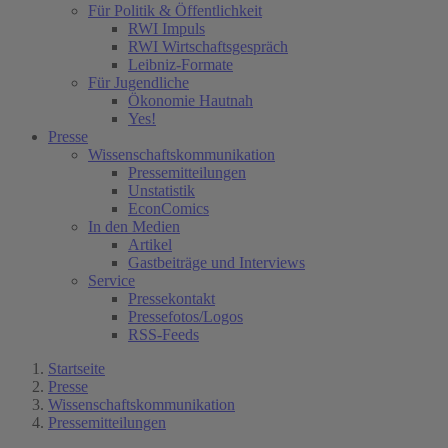
Für Politik & Öffentlichkeit
RWI Impuls
RWI Wirtschaftsgespräch
Leibniz-Formate
Für Jugendliche
Ökonomie Hautnah
Yes!
Presse
Wissenschaftskommunikation
Pressemitteilungen
Unstatistik
EconComics
In den Medien
Artikel
Gastbeiträge und Interviews
Service
Pressekontakt
Pressefotos/Logos
RSS-Feeds
Startseite
Presse
Wissenschaftskommunikation
Pressemitteilungen