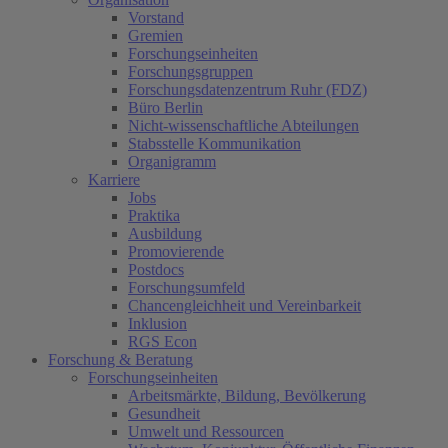
Vorstand
Gremien
Forschungseinheiten
Forschungsgruppen
Forschungsdatenzentrum Ruhr (FDZ)
Büro Berlin
Nicht-wissenschaftliche Abteilungen
Stabsstelle Kommunikation
Organigramm
Karriere
Jobs
Praktika
Ausbildung
Promovierende
Postdocs
Forschungsumfeld
Chancengleichheit und Vereinbarkeit
Inklusion
RGS Econ
Forschung & Beratung
Forschungseinheiten
Arbeitsmärkte, Bildung, Bevölkerung
Gesundheit
Umwelt und Ressourcen