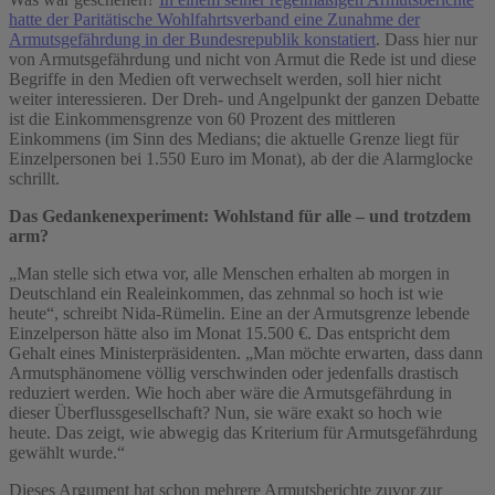
hatte der Paritätische Wohlfahrtsverband eine Zunahme der
Armutsgefährdung in der Bundesrepublik konstatiert
. Dass hier nur
von Armutsgefährdung und nicht von Armut die Rede ist und diese
Begriffe in den Medien oft verwechselt werden, soll hier nicht
weiter interessieren. Der Dreh- und Angelpunkt der ganzen Debatte
ist die Einkommensgrenze von 60 Prozent des mittleren
Einkommens (im Sinn des Medians; die aktuelle Grenze liegt für
Einzelpersonen bei 1.550 Euro im Monat), ab der die Alarmglocke
schrillt.
Das Gedankenexperiment: Wohlstand für alle – und trotzdem
arm?
„Man stelle sich etwa vor, alle Menschen erhalten ab morgen in
Deutschland ein Realeinkommen, das zehnmal so hoch ist wie
heute“, schreibt Nida-Rümelin. Eine an der Armutsgrenze lebende
Einzelperson hätte also im Monat 15.500 €. Das entspricht dem
Gehalt eines Ministerpräsidenten. „Man möchte erwarten, dass dann
Armutsphänomene völlig verschwinden oder jedenfalls drastisch
reduziert werden. Wie hoch aber wäre die Armutsgefährdung in
dieser Überflussgesellschaft? Nun, sie wäre exakt so hoch wie
heute. Das zeigt, wie abwegig das Kriterium für Armutsgefährdung
gewählt wurde.“
Dieses Argument hat schon mehrere Armutsberichte zuvor zur