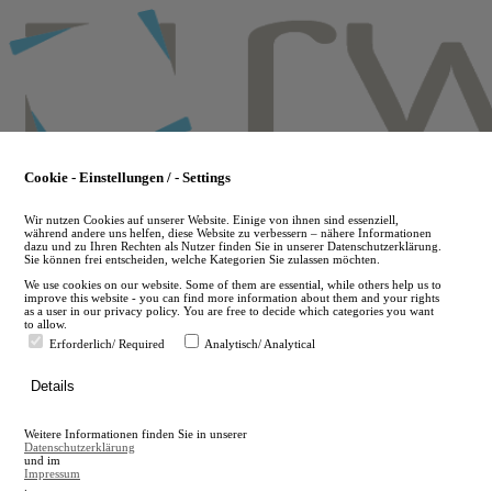
Skip
to
main
content
Cookie - Einstellungen / - Settings
Wir nutzen Cookies auf unserer Website. Einige von ihnen sind essenziell,
während andere uns helfen, diese Website zu verbessern – nähere Informationen
dazu und zu Ihren Rechten als Nutzer finden Sie in unserer Datenschutzerklärung.
Sie können frei entscheiden, welche Kategorien Sie zulassen möchten.
We use cookies on our website. Some of them are essential, while others help us to
improve this website - you can find more information about them and your rights
as a user in our privacy policy. You are free to decide which categories you want
to allow.
Erforderlich/ Required
Analytisch/ Analytical
de
Details
en
A
Weitere Informationen finden Sie in unserer
A
Datenschutzerklärung
und im
Impressum
.