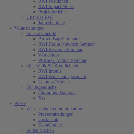
RWI Positionen
RWI Impact Notes
Projektberichte
Über das RWI
Jahresberichte
Veranstaltungen
Für Forschende
Brown Bag-Seminare
RWI Berlin Network Seminar
RWI Research Seminar
Workshops
Prosocial Virtual Seminar
Für Politik & Öffentlichkeit
RWI Impuls
RWI Wirtschaftsgespräch
Leibniz-Formate
Für Jugendliche
Ökonomie Hautnah
Yes!
Presse
Wissenschaftskommunikation
Pressemitteilungen
Unstatistik
EconComics
In den Medien