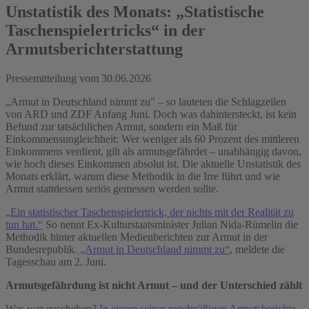
Unstatistik des Monats: „Statistische
Taschenspielertricks“ in der
Armutsberichterstattung
Pressemitteilung vom
30.06.2026
„Armut in Deutschland nimmt zu" – so lauteten die Schlagzeilen
von ARD und ZDF Anfang Juni. Doch was dahintersteckt, ist kein
Befund zur tatsächlichen Armut, sondern ein Maß für
Einkommensungleichheit: Wer weniger als 60 Prozent des mittleren
Einkommens verdient, gilt als armutsgefährdet – unabhängig davon,
wie hoch dieses Einkommen absolut ist. Die aktuelle Unstatistik des
Monats erklärt, warum diese Methodik in die Irre führt und wie
Armut stattdessen seriös gemessen werden sollte.
„Ein statistischer Taschenspielertrick, der nichts mit der Realität zu
tun hat.“
So nennt Ex-Kulturstaatsminister Julian Nida-Rümelin die
Methodik hinter aktuellen Medienberichten zur Armut in der
Bundesrepublik.
„Armut in Deutschland nimmt zu“
, meldete die
Tagesschau am 2. Juni.
Armutsgefährdung ist nicht Armut – und der Unterschied zählt
Was war geschehen?
In einem seiner regelmäßigen Armutsberichte