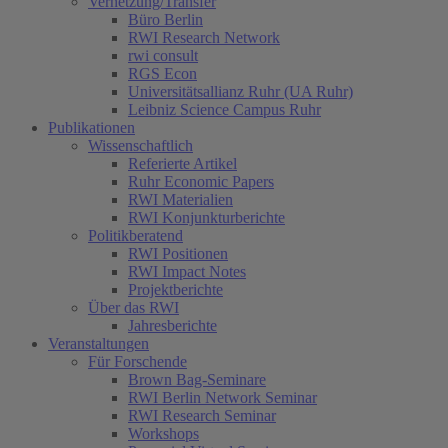
Vernetzung/Transfer
Büro Berlin
RWI Research Network
rwi consult
RGS Econ
Universitätsallianz Ruhr (UA Ruhr)
Leibniz Science Campus Ruhr
Publikationen
Wissenschaftlich
Referierte Artikel
Ruhr Economic Papers
RWI Materialien
RWI Konjunkturberichte
Politikberatend
RWI Positionen
RWI Impact Notes
Projektberichte
Über das RWI
Jahresberichte
Veranstaltungen
Für Forschende
Brown Bag-Seminare
RWI Berlin Network Seminar
RWI Research Seminar
Workshops