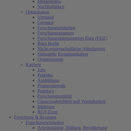
Meldestellen
Nachhaltigkeit
Organisation
Vorstand
Gremien
Forschungseinheiten
Forschungsgruppen
Forschungsdatenzentrum Ruhr (FDZ)
Büro Berlin
Nicht-wissenschaftliche Abteilungen
Stabsstelle Kommunikation
Organigramm
Karriere
Jobs
Praktika
Ausbildung
Promovierende
Postdocs
Forschungsumfeld
Chancengleichheit und Vereinbarkeit
Inklusion
RGS Econ
Forschung & Beratung
Forschungseinheiten
Arbeitsmärkte, Bildung, Bevölkerung