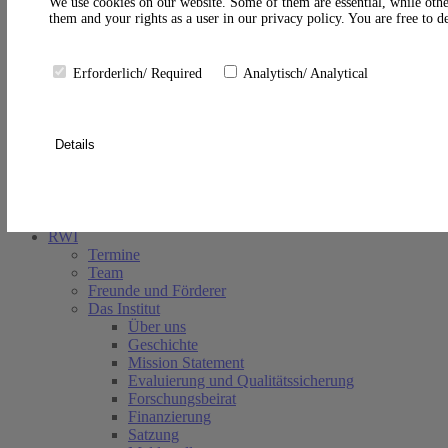
A
We use cookies on our website. Some of them are essential, while othe
them and your rights as a user in our privacy policy. You are free to 
Erforderlich/ Required
Analytisch/ Analytical
Details
Suche schließen
RWI
Termine
Team
Freunde und Förderer
Das Institut
Über uns
Geschichte
Mission Statement
Evaluierung und Qualitätssicherung
Forschungsbeirat
Finanzierung
Satzung