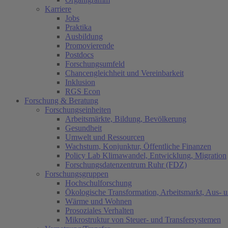
Karriere
Jobs
Praktika
Ausbildung
Promovierende
Postdocs
Forschungsumfeld
Chancengleichheit und Vereinbarkeit
Inklusion
RGS Econ
Forschung & Beratung
Forschungseinheiten
Arbeitsmärkte, Bildung, Bevölkerung
Gesundheit
Umwelt und Ressourcen
Wachstum, Konjunktur, Öffentliche Finanzen
Policy Lab Klimawandel, Entwicklung, Migration
Forschungsdatenzentrum Ruhr (FDZ)
Forschungsgruppen
Hochschulforschung
Ökologische Transformation, Arbeitsmarkt, Aus- 
Wärme und Wohnen
Prosoziales Verhalten
Mikrostruktur von Steuer- und Transfersystemen