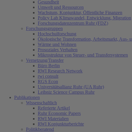
Gesundheit
Umwelt und Ressourcen
Wachstum, Konjunktur, Öffentliche Finanzen
Policy Lab Klimawandel, Entwicklung, Migration
Forschungsdatenzentrum Ruhr (FDZ)
Forschungsgruppen
Hochschulforschung
Ökologische Transformation, Arbeitsmarkt, Aus- 
Wärme und Wohnen
Prosoziales Verhalten
Mikrostruktur von Steuer- und Transfersystemen
Vernetzung/Transfer
Büro Berlin
RWI Research Network
rwi consult
RGS Econ
Universitätsallianz Ruhr (UA Ruhr)
Leibniz Science Campus Ruhr
Publikationen
Wissenschaftlich
Referierte Artikel
Ruhr Economic Papers
RWI Materialien
RWI Konjunkturberichte
Politikberatend