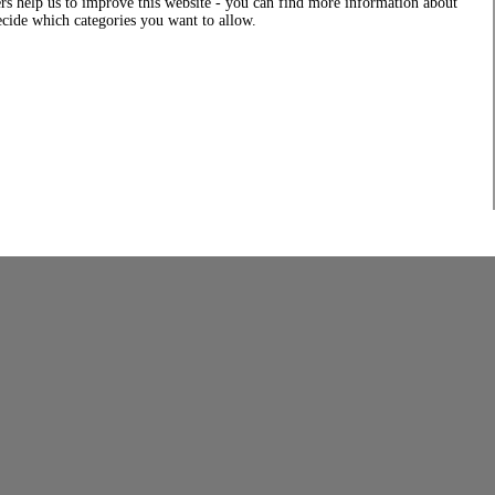
rs help us to improve this website - you can find more information about
decide which categories you want to allow.