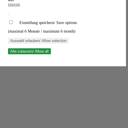
imprint
.
Einstellung speichern/ Save options
(maximal 6 Monate / maximum 6 month)
Auswahl erlauben/ Allow selection
Alle zulassen/ Allow all