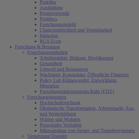
Praktika
Ausbildung
Promovierende
Postdocs
Forschungsumfeld
Chancengleichheit und Vereinbarkeit
Inklusion
RGS Econ
Forschung & Beratung
Forschungseinheiten
Arbeitsmärkte, Bildung, Bevölkerung
Gesundheit
Umwelt und Ressourcen
Wachstum, Konjunktur, Öffentliche Finanzen
Policy Lab Klimawandel, Entwicklung,
Migration
Forschungsdatenzentrum Ruhr (FDZ)
Forschungsgruppen
Hochschulforschung
Ökologische Transformation, Arbeitsmarkt, Aus-
und Weiterbildung
Wärme und Wohnen
Prosoziales Verhalten
Mikrostruktur von Steuer- und Transfersystemen
Vernetzung/Transfer