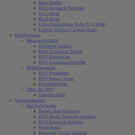
Büro Berlin
RWI Research Network
rwi consult
RGS Econ
Universitätsallianz Ruhr (UA Ruhr)
Leibniz Science Campus Ruhr
Publikationen
Wissenschaftlich
Referierte Artikel
Ruhr Economic Papers
RWI Materialien
RWI Konjunkturberichte
Politikberatend
RWI Positionen
RWI Impact Notes
Projektberichte
Über das RWI
Jahresberichte
Veranstaltungen
Für Forschende
Brown Bag-Seminare
RWI Berlin Network Seminar
RWI Research Seminar
Workshops
Prosocial Virtual Seminar