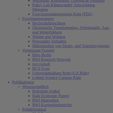
Wachstum, Konjunktur, Öffentliche Finanzen
Policy Lab Klimawandel, Entwicklung,
Migration
Forschungsdatenzentrum Ruhr (FDZ)
Forschungsgruppen
Hochschulforschung
Ökologische Transformation, Arbeitsmarkt, Aus-
und Weiterbildung
Wärme und Wohnen
Prosoziales Verhalten
Mikrostruktur von Steuer- und Transfersystemen
Vernetzung/Transfer
Büro Berlin
RWI Research Network
rwi consult
RGS Econ
Universitätsallianz Ruhr (UA Ruhr)
Leibniz Science Campus Ruhr
Publikationen
Wissenschaftlich
Referierte Artikel
Ruhr Economic Papers
RWI Materialien
RWI Konjunkturberichte
Politikberatend