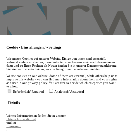
Skip
to
main
content
Cookie - Einstellungen / - Settings
Wir nutzen Cookies auf unserer Website. Einige von ihnen sind essenziell,
während andere uns helfen, diese Website zu verbessern – nähere Informationen
dazu und zu Ihren Rechten als Nutzer finden Sie in unserer Datenschutzerklärung.
Sie können frei entscheiden, welche Kategorien Sie zulassen möchten.
We use cookies on our website. Some of them are essential, while others help us to
improve this website - you can find more information about them and your rights
as a user in our privacy policy. You are free to decide which categories you want
to allow.
Erforderlich/ Required
Analytisch/ Analytical
de
Details
en
A
Weitere Informationen finden Sie in unserer
A
Datenschutzerklärung
und im
Impressum
.