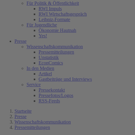
Für Politik & Öffentlichkeit
RWI Impuls
RWI Wirtschaftsgespräch
Leibniz-Formate
Für Jugendliche
Ökonomie Hautnah
Yes!
Presse
Wissenschaftskommunikation
Pressemitteilungen
Unstatistik
EconComics
In den Medien
Artikel
Gastbeiträge und Interviews
Service
Pressekontakt
Pressefotos/Logos
RSS-Feeds
Startseite
Presse
Wissenschaftskommunikation
Pressemitteilungen