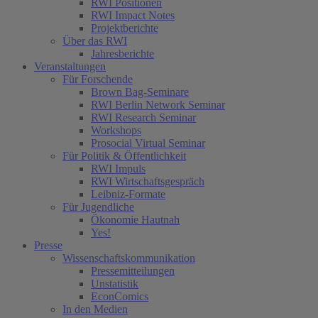
RWI Positionen
RWI Impact Notes
Projektberichte
Über das RWI
Jahresberichte
Veranstaltungen
Für Forschende
Brown Bag-Seminare
RWI Berlin Network Seminar
RWI Research Seminar
Workshops
Prosocial Virtual Seminar
Für Politik & Öffentlichkeit
RWI Impuls
RWI Wirtschaftsgespräch
Leibniz-Formate
Für Jugendliche
Ökonomie Hautnah
Yes!
Presse
Wissenschaftskommunikation
Pressemitteilungen
Unstatistik
EconComics
In den Medien