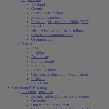
Vorstand
Gremien
Forschungseinheiten
Forschungsgruppen
Forschungsdatenzentrum Ruhr (FDZ)
Büro Berlin
Nicht-wissenschaftliche Abteilungen
Stabsstelle Kommunikation
Organigramm
Karriere
Jobs
Praktika
Ausbildung
Promovierende
Postdocs
Forschungsumfeld
Chancengleichheit und Vereinbarkeit
Inklusion
RGS Econ
Forschung & Beratung
Forschungseinheiten
Arbeitsmärkte, Bildung, Bevölkerung
Gesundheit
Umwelt und Ressourcen