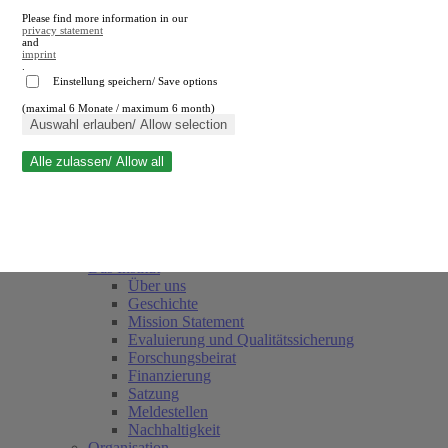
Please find more information in our
privacy statement
and
imprint
.
Einstellung speichern/ Save options
(maximal 6 Monate / maximum 6 month)
Suche schließen
Auswahl erlauben/ Allow selection
Alle zulassen/ Allow all
RWI
Termine
Team
Freunde und Förderer
Das Institut
Über uns
Geschichte
Mission Statement
Evaluierung und Qualitätssicherung
Forschungsbeirat
Finanzierung
Satzung
Meldestellen
Nachhaltigkeit
Organisation