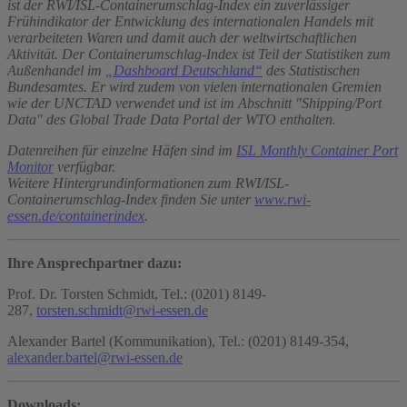
ist der RWI/ISL-Containerumschlag-Index ein zuverlässiger
Frühindikator der Entwicklung des internationalen Handels mit
verarbeiteten Waren und damit auch der weltwirtschaftlichen
Aktivität. Der Containerumschlag-Index ist Teil der Statistiken zum
Außenhandel im
„Dashboard Deutschland“
des Statistischen
Bundesamtes. Er wird zudem von vielen internationalen Gremien
wie der UNCTAD verwendet und ist im Abschnitt "Shipping/Port
Data" des Global Trade Data Portal der WTO enthalten.
Datenreihen für einzelne Häfen sind im
ISL Monthly Container Port
Monitor
verfügbar.
Weitere Hintergrundinformationen zum RWI/ISL-
Containerumschlag-Index finden Sie unter
www.rwi-
essen.de/containerindex
.
Ihre Ansprechpartner dazu:
Prof. Dr. Torsten Schmidt, Tel.: (0201) 8149-
287,
torsten.schmidt@rwi-essen.de
Alexander Bartel (Kommunikation), Tel.: (0201) 8149-354,
alexander.bartel@rwi-essen.de
Downloads: