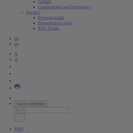
Artikel
Gastbeiträge und Interviews
Service
Pressekontakt
Pressefotos/Logos
RSS-Feeds
de
en
A
A
Suche schließen
RWI