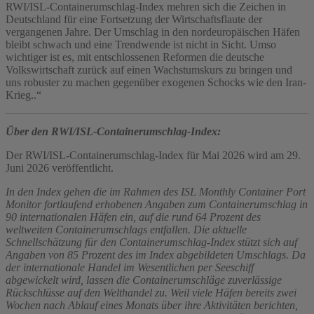
RWI/ISL-Containerumschlag-Index mehren sich die Zeichen in
Deutschland für eine Fortsetzung der Wirtschaftsflaute der
vergangenen Jahre. Der Umschlag in den nordeuropäischen Häfen
bleibt schwach und eine Trendwende ist nicht in Sicht. Umso
wichtiger ist es, mit entschlossenen Reformen die deutsche
Volkswirtschaft zurück auf einen Wachstumskurs zu bringen und
uns robuster zu machen gegenüber exogenen Schocks wie den Iran-
Krieg..“
Über den RWI/ISL-Containerumschlag-Index:
Der RWI/ISL-Containerumschlag-Index für Mai 2026 wird am 29.
Juni 2026 veröffentlicht.
In den Index gehen die im Rahmen des ISL Monthly Container Port
Monitor fortlaufend erhobenen Angaben zum Containerumschlag in
90 internationalen Häfen ein, auf die rund 64 Prozent des
weltweiten Containerumschlags entfallen. Die aktuelle
Schnellschätzung für den Containerumschlag-Index stützt sich auf
Angaben von 85 Prozent des im Index abgebildeten Umschlags. Da
der internationale Handel im Wesentlichen per Seeschiff
abgewickelt wird, lassen die Containerumschläge zuverlässige
Rückschlüsse auf den Welthandel zu. Weil viele Häfen bereits zwei
Wochen nach Ablauf eines Monats über ihre Aktivitäten berichten,