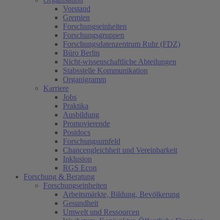
Vorstand
Gremien
Forschungseinheiten
Forschungsgruppen
Forschungsdatenzentrum Ruhr (FDZ)
Büro Berlin
Nicht-wissenschaftliche Abteilungen
Stabsstelle Kommunikation
Organigramm
Karriere
Jobs
Praktika
Ausbildung
Promovierende
Postdocs
Forschungsumfeld
Chancengleichheit und Vereinbarkeit
Inklusion
RGS Econ
Forschung & Beratung
Forschungseinheiten
Arbeitsmärkte, Bildung, Bevölkerung
Gesundheit
Umwelt und Ressourcen