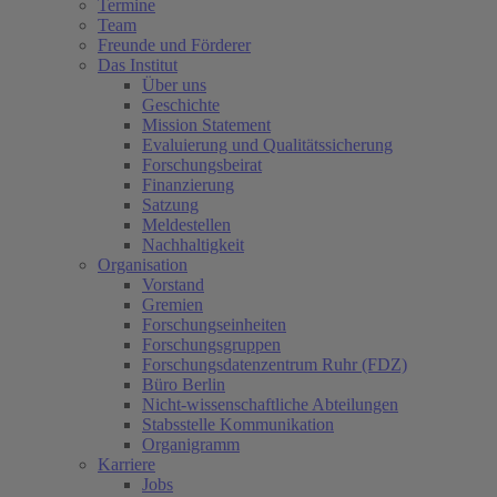
Termine
Team
Freunde und Förderer
Das Institut
Über uns
Geschichte
Mission Statement
Evaluierung und Qualitätssicherung
Forschungsbeirat
Finanzierung
Satzung
Meldestellen
Nachhaltigkeit
Organisation
Vorstand
Gremien
Forschungseinheiten
Forschungsgruppen
Forschungsdatenzentrum Ruhr (FDZ)
Büro Berlin
Nicht-wissenschaftliche Abteilungen
Stabsstelle Kommunikation
Organigramm
Karriere
Jobs