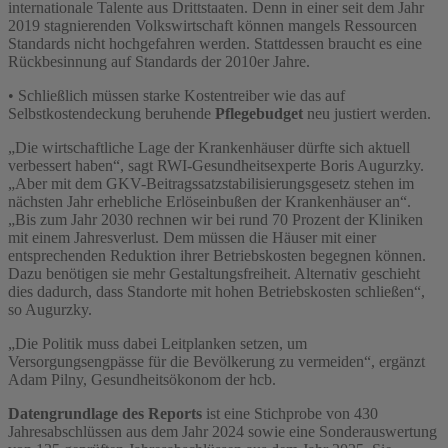
internationale Talente aus Drittstaaten. Denn in einer seit dem Jahr
2019 stagnierenden Volkswirtschaft können mangels Ressourcen
Standards nicht hochgefahren werden. Stattdessen braucht es eine
Rückbesinnung auf Standards der 2010er Jahre.
• Schließlich müssen starke Kostentreiber wie das auf
Selbstkostendeckung beruhende
Pflegebudget
neu justiert werden.
„Die wirtschaftliche Lage der Krankenhäuser dürfte sich aktuell
verbessert haben“, sagt RWI-Gesundheitsexperte Boris Augurzky.
„Aber mit dem GKV-Beitragssatzstabilisierungsgesetz stehen im
nächsten Jahr erhebliche Erlöseinbußen der Krankenhäuser an“.
„Bis zum Jahr 2030 rechnen wir bei rund 70 Prozent der Kliniken
mit einem Jahresverlust. Dem müssen die Häuser mit einer
entsprechenden Reduktion ihrer Betriebskosten begegnen können.
Dazu benötigen sie mehr Gestaltungsfreiheit. Alternativ geschieht
dies dadurch, dass Standorte mit hohen Betriebskosten schließen“,
so Augurzky.
„Die Politik muss dabei Leitplanken setzen, um
Versorgungsengpässe für die Bevölkerung zu vermeiden“, ergänzt
Adam Pilny, Gesundheitsökonom der hcb.
Datengrundlage des Reports
ist eine Stichprobe von 430
Jahresabschlüssen aus dem Jahr 2024 sowie eine Sonderauswertung