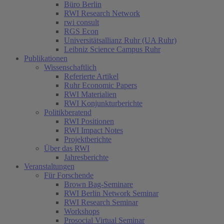
Büro Berlin
RWI Research Network
rwi consult
RGS Econ
Universitätsallianz Ruhr (UA Ruhr)
Leibniz Science Campus Ruhr
Publikationen
Wissenschaftlich
Referierte Artikel
Ruhr Economic Papers
RWI Materialien
RWI Konjunkturberichte
Politikberatend
RWI Positionen
RWI Impact Notes
Projektberichte
Über das RWI
Jahresberichte
Veranstaltungen
Für Forschende
Brown Bag-Seminare
RWI Berlin Network Seminar
RWI Research Seminar
Workshops
Prosocial Virtual Seminar