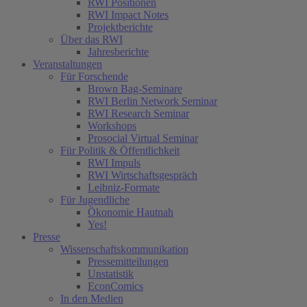
RWI Positionen
RWI Impact Notes
Projektberichte
Über das RWI
Jahresberichte
Veranstaltungen
Für Forschende
Brown Bag-Seminare
RWI Berlin Network Seminar
RWI Research Seminar
Workshops
Prosocial Virtual Seminar
Für Politik & Öffentlichkeit
RWI Impuls
RWI Wirtschaftsgespräch
Leibniz-Formate
Für Jugendliche
Ökonomie Hautnah
Yes!
Presse
Wissenschaftskommunikation
Pressemitteilungen
Unstatistik
EconComics
In den Medien