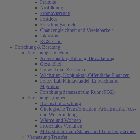
Praktika
Ausbildung
Promovierende
Postdocs
Forschungsumfeld
Chancengleichheit und Vereinbarkeit
Inklusion
RGS Econ
Forschung & Beratung
Forschungseinheiten
Arbeitsmärkte, Bildung, Bevölkerung
Gesundheit
Umwelt und Ressourcen
Wachstum, Konjunktur, Öffentliche Finanzen
Policy Lab Klimawandel, Entwicklung,
Migration
Forschungsdatenzentrum Ruhr (FDZ)
Forschungsgruppen
Hochschulforschung
Ökologische Transformation, Arbeitsmarkt, Aus-
und Weiterbildung
Wärme und Wohnen
Prosoziales Verhalten
Mikrostruktur von Steuer- und Transfersystemen
Vernetzung/Transfer