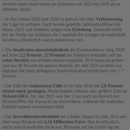
deutlich mehr Insolvenzen im Zeitraum von 2023 bis 2025 als in
früheren Jahren.
• In den Jahren 2025 und 2026 ist jedoch mit einer
Verbesserung
der Lage zu rechnen. Auch bereits geprüfte Jahresabschlüsse des
Jahres 2025 von Solidaris zeigen eine
Erholung
. Dennoch reicht
bei der Hälfte der Kliniken die Liquidität für weniger als anderthalb
Wochen, erforderlich wären mindestens vier.
• Die
Insolvenzwahrscheinlichkeit
der Krankenhäuser stieg 2024
auf hohe
2,2 Prozent
.
22 Prozent
der Kliniken befanden sich im
roten Bereich
mit erhöhter Insolvenzgefahr, 30 Prozent im gelben
und nur 48 Prozent im grünen Bereich. Im Jahr 2026 rechnen wir
dagegen mit einer geringeren Insolvenzwahrscheinlichkeit von 1,7
Prozent.
• Die Zahl der
stationären Fälle
ist im Jahr 2024 mit
2,0 Prozent
erneut stark gestiegen
. Hinzu kamen erstmals eine größere Zahl an
Hybrid-DRG
. Im Jahr 2025 war fast 2 nur noch im Bereich der
Hybrid-DRG ein Zuwachs zu verzeichnen, während die stationäre
Fallzahl nahezu unverändert blieb.
• Die
Investitionsfördermittel
der Länder stiegen im Jahr 2024 um
über neun Prozent auf
4,24 Milliarden Euro
. Das ist erfreulich,
reicht jedoch weiterhin nicht aus: Bezogen auf die Erlöse lag ihr