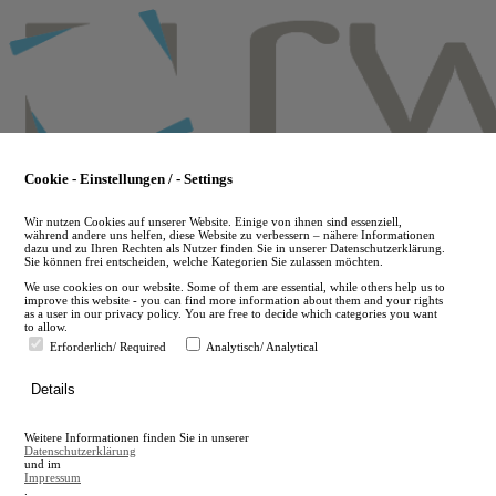
Skip
to
main
content
Cookie - Einstellungen / - Settings
Wir nutzen Cookies auf unserer Website. Einige von ihnen sind essenziell,
während andere uns helfen, diese Website zu verbessern – nähere Informationen
dazu und zu Ihren Rechten als Nutzer finden Sie in unserer Datenschutzerklärung.
Sie können frei entscheiden, welche Kategorien Sie zulassen möchten.
We use cookies on our website. Some of them are essential, while others help us to
improve this website - you can find more information about them and your rights
as a user in our privacy policy. You are free to decide which categories you want
to allow.
Erforderlich/ Required
Analytisch/ Analytical
de
Details
en
A
Weitere Informationen finden Sie in unserer
A
Datenschutzerklärung
und im
Impressum
.