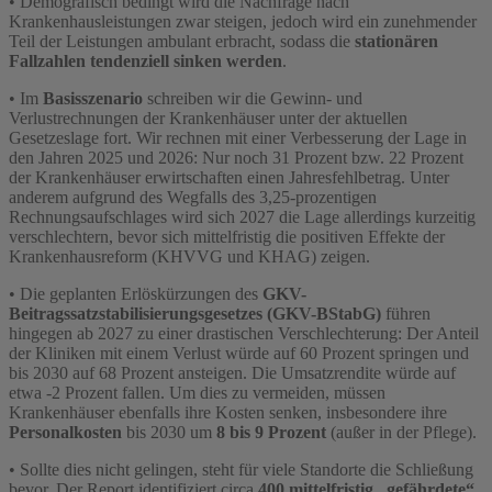
• Demografisch bedingt wird die Nachfrage nach
Krankenhausleistungen zwar steigen, jedoch wird ein zunehmender
Teil der Leistungen ambulant erbracht, sodass die
stationären
Fallzahlen tendenziell sinken werden
.
• Im
Basisszenario
schreiben wir die Gewinn- und
Verlustrechnungen der Krankenhäuser unter der aktuellen
Gesetzeslage fort. Wir rechnen mit einer Verbesserung der Lage in
den Jahren 2025 und 2026: Nur noch 31 Prozent bzw. 22 Prozent
der Krankenhäuser erwirtschaften einen Jahresfehlbetrag. Unter
anderem aufgrund des Wegfalls des 3,25-prozentigen
Rechnungsaufschlages wird sich 2027 die Lage allerdings kurzeitig
verschlechtern, bevor sich mittelfristig die positiven Effekte der
Krankenhausreform (KHVVG und KHAG) zeigen.
• Die geplanten Erlöskürzungen des
GKV-
Beitragssatzstabilisierungsgesetzes (GKV-BStabG)
führen
hingegen ab 2027 zu einer drastischen Verschlechterung: Der Anteil
der Kliniken mit einem Verlust würde auf 60 Prozent springen und
bis 2030 auf 68 Prozent ansteigen. Die Umsatzrendite würde auf
etwa -2 Prozent fallen. Um dies zu vermeiden, müssen
Krankenhäuser ebenfalls ihre Kosten senken, insbesondere ihre
Personalkosten
bis 2030 um
8 bis 9 Prozent
(außer in der Pflege).
• Sollte dies nicht gelingen, steht für viele Standorte die Schließung
bevor. Der Report identifiziert circa
400 mittelfristig „gefährdete“