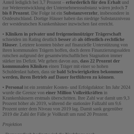
Anteil lediglich bei 3,7 Prozent –
erforderlich für den Erhalt
und
zur Weiterentwicklung der Unternehmenssubstanz wären jedoch
7
bis 8 Prozent
. Die Folge ist ein
Substanzverzehr
, insbesondere in
Ostdeutschland. Dortige Häuser haben das niedrige Substanzniveau
der westdeutschen Krankenhäuser inzwischen fast erreicht.
•
Kliniken in privater und freigemeinnütziger Trägerschaft
schneiden im Rating deutlich
besser
ab
als öffentlich-rechtliche
Häuser
. Letztere konnten bisher auf finanzielle Unterstützung von
ihren kommunalen Trägern hoffen, doch deren Finanzierungssalden
rutschen aufgrund der gesamtwirtschaftlichen Stagnation immer
stärker ins Defizit. Wir gehen davon aus,
dass 22 Prozent der
kommunalen Kliniken
einen Träger mit einer so hohen
Schuldenlast haben, dass sie
bald Schwierigkeiten bekommen
werden, ihren Betrieb auf Dauer fortführen zu können
.
•
Personal
ist ein zentraler Kosten- und Erfolgsfaktor: Im Jahr 2024
wurde die Grenze von
einer Million Vollzeitkräften
in
Krankenhäusern erstmals überschritten. Ihre Zahl war damit um 9,3
Prozent höher als 2019, während die stationäre Fallzahl um 9,6
Prozent unter dem Niveau von 2019 lag. Damit sank gegenüber
2019 die Zahl der Fälle je Vollkraft um rund 20 Prozent.
Projektion