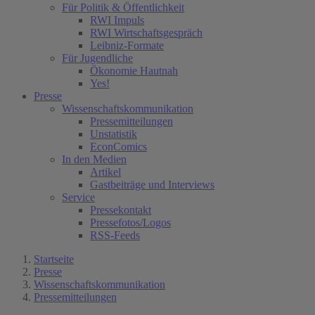
Für Politik & Öffentlichkeit
RWI Impuls
RWI Wirtschaftsgespräch
Leibniz-Formate
Für Jugendliche
Ökonomie Hautnah
Yes!
Presse
Wissenschaftskommunikation
Pressemitteilungen
Unstatistik
EconComics
In den Medien
Artikel
Gastbeiträge und Interviews
Service
Pressekontakt
Pressefotos/Logos
RSS-Feeds
Startseite
Presse
Wissenschaftskommunikation
Pressemitteilungen