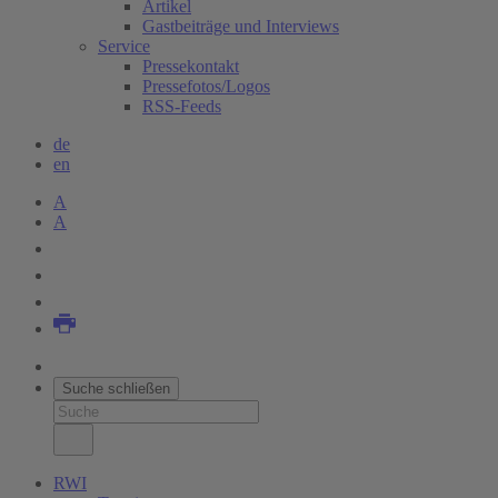
Artikel
Gastbeiträge und Interviews
Service
Pressekontakt
Pressefotos/Logos
RSS-Feeds
de
en
A
A
Suche schließen
RWI