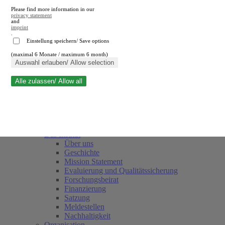
Please find more information in our
privacy statement
and
imprint
.
Einstellung speichern/ Save options
(maximal 6 Monate / maximum 6 month)
Suche schließen
Auswahl erlauben/ Allow selection
Alle zulassen/ Allow all
RWI
Termine
Team
Freunde und Förderer
Das Institut
Über uns
Geschichte
Mission Statement
Evaluierung und Qualitätssicherung
Forschungsbeirat
Finanzierung
Satzung
Meldestellen
Nachhaltigkeit
Organisation