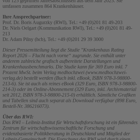
von 125 geprüften Jahresabschlüssen aus dem Jahr 2025. Sie
umfassen zusammen 864 Krankenhäuser.
Ihre Ansprechpartner:
Prof. Dr. Boris Augurzky (RWI), Tel.: +49 (0)201 81 49-203
Dr. Niels Oelgart (Kommunikation RWI), Tel.: +49 (0)201 81 49-
213
Dr. Adam Pilny (hcb), Tel.: +49 (0)201 29 39 3000
Dieser Pressemitteilung liegt die Studie "Krankenhaus Rating
Report 2026 – Flucht nach vorne“ zugrunde. Sie enthält unter
anderem zahlreiche grafisch aufbereitete Darstellungen und
Krankenhausbenchmarks. Die Studie kann für 369 Euro inkl. 7
Prozent MwSt. beim Verlag medhochzwei (www.medhochzwei-
verlag.de) bestellt werden (Buch inkl. eBook, ISBN 978-3-98800-
213-6). Sie ist auch als reines eBook (329 Euro, ISBN 978-3-98800-
214-3) oder im Online-Abonnement (329 Euro, inkl. Archivmaterial
seit 2012, ISBN 978-3-98800-215-0) erhältlich. Sämtliche Grafiken
und Tabellen sind auch separat als Download verfügbar (898 Euro,
Bestell-Nr. 386216073).
Über das RWI:
Das RWI – Leibniz-Institut für Wirtschaftsforschung ist ein führendes
Zentrum für wirtschaftswissenschaftliche Forschung und
evidenzbasierte Politikberatung in Deutschland und Mitglied der
Leibniz-Gemeinschaft. Die Forschung des RWI wird durch einen