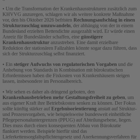
• Um die Transformation der Krankenhausstrukturen zusätzlich zum
KHVVG anzuregen, schlagen wir als weitere konkrete Maßnahme
vor, den bis Oktober 2026 befristen
Rechnungsaufschlag in einen
Strukturzuschlag umzuwandeln
, der abhängig von der in einem
Bundesland erzielten Bettendichte ausgezahlt wird. Er würde einen
Anreiz für Bundesländer schaffen, eine
günstigere
Krankenhausstruktur
anzustreben. Eine damit erzielbare
Reduktion der stationären Fallzahlen könnte sogar dazu führen, dass
sich der Strukturzuschlag selbst finanziert.
• Ein
stetiger Aufwuchs von regulatorischen Vorgaben
und die
Anhebung von Standards in Kombination mit bürokratischen
Erfordernissen haben die Fixkosten von Krankenhäusern steigen
lassen, insbesondere im Personalbereich.
• Wir sehen es daher als dringend geboten, den
Krankenhausbetrieben mehr Gestaltungsfreiheit zu geben
, um
aus eigener Kraft ihre Betriebskosten senken zu können. Der Fokus
sollte künftig stärker auf
Ergebnisorientierung
anstatt auf Struktur-
und Prozessvorgaben, wie beispielsweise bundesweit einheitliche
Pflegepersonaluntergrenzen (PPUG) auf Abteilungsebene, liegen.
Dies muss durch einen konsequenten Abbau von Bürokratie
flankiert werden. Beispiele hierfür sind das
Lieferkettensorgfaltspflichtengesetz und Anerkennungsverfahren für