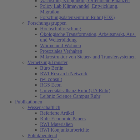
Wachstum, Konjunktur, Öffentliche Finanzen
Policy Lab Klimawandel, Entwicklung,
Migration
Forschungsdatenzentrum Ruhr (FDZ)
Forschungsgruppen
Hochschulforschung
Ökologische Transformation, Arbeitsmarkt, Aus-
und Weiterbildung
Wärme und Wohnen
Prosoziales Verhalten
Mikrostruktur von Steuer- und Transfersystemen
Vernetzung/Transfer
Büro Berlin
RWI Research Network
rwi consult
RGS Econ
Universitätsallianz Ruhr (UA Ruhr)
Leibniz Science Campus Ruhr
Publikationen
Wissenschaftlich
Referierte Artikel
Ruhr Economic Papers
RWI Materialien
RWI Konjunkturberichte
Politikberatend