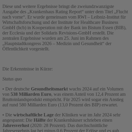
Diese und weitere Ergebnisse bringt die zweiundzwanzigste
Ausgabe des „Krankenhaus Rating Report“ unter dem Titel „Flucht
nach vorne“. Er wurde gemeinsam vom RWI – Leibniz-Institut für
Wirtschaftsforschung und der Institute for Healthcare Business
GmbH (hcb) in Kooperation mit der Bank im Bistum Essen (BIB),
der Ecclesia und der Solidaris Revisions-GmbH erstellt. Die
zentralen Ergebnisse wurden am 25. Juni im Rahmen des
„Hauptstadtkongress 2026 – Medizin und Gesundheit“ der
Öffentlichkeit vorgestellt.
Die Erkenntnisse in Kürze:
Status quo
• Der deutsche
Gesundheitsmarkt
wuchs 2024 auf ein Volumen
von
538 Milliarden Euro
, was einem Anteil von 12,4 Prozent am
Bruttoinlandsprodukt entspricht. Für 2025 wird sogar ein Anstieg
auf rund 580 Milliarden Euro (13,0 Prozent des BIP) erwartet.
• Die
wirtschaftliche Lage
der Kliniken war im Jahr 2024 sehr
angespannt: Die
Hälfte
der Krankenhäuser schrieben einen
Jahresverlust
(2020: 28 Prozent). Das durchschnittliche
Jahresergebnis lag bei minus 0,6 Prozent der Erlöse und es gab