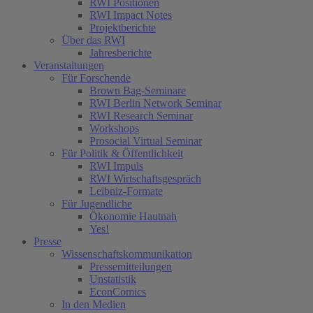
RWI Positionen
RWI Impact Notes
Projektberichte
Über das RWI
Jahresberichte
Veranstaltungen
Für Forschende
Brown Bag-Seminare
RWI Berlin Network Seminar
RWI Research Seminar
Workshops
Prosocial Virtual Seminar
Für Politik & Öffentlichkeit
RWI Impuls
RWI Wirtschaftsgespräch
Leibniz-Formate
Für Jugendliche
Ökonomie Hautnah
Yes!
Presse
Wissenschaftskommunikation
Pressemitteilungen
Unstatistik
EconComics
In den Medien