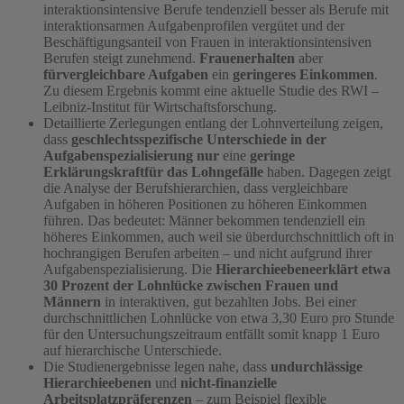
interaktionsintensive Berufe tendenziell besser als Berufe mit
interaktionsarmen Aufgabenprofilen vergütet und der
Beschäftigungsanteil von Frauen in interaktionsintensiven
Berufen steigt zunehmend.
Frauen
erhalten
aber
für
vergleichbare Aufgaben
ein
geringeres Einkommen
.
Zu diesem Ergebnis kommt eine aktuelle Studie des RWI –
Leibniz-Institut für Wirtschaftsforschung.
Detaillierte Zerlegungen entlang der Lohnverteilung zeigen,
dass
geschlechtsspezifische Unterschiede in der
Aufgabenspezialisierung nur
eine
geringe
Erklärungskraft
für das Lohngefälle
haben. Dagegen zeigt
die Analyse der Berufshierarchien, dass vergleichbare
Aufgaben in höheren Positionen zu höheren Einkommen
führen. Das bedeutet: Männer bekommen tendenziell ein
höheres Einkommen, auch weil sie überdurchschnittlich oft in
hochrangigen Berufen arbeiten – und nicht aufgrund ihrer
Aufgabenspezialisierung. Die
Hierarchieebene
erklärt etwa
30 Prozent der Lohnlücke zwischen Frauen und
Männern
in interaktiven, gut bezahlten Jobs. Bei einer
durchschnittlichen Lohnlücke von etwa 3,30 Euro pro Stunde
für den Untersuchungszeitraum entfällt somit knapp 1 Euro
auf hierarchische Unterschiede.
Die Studienergebnisse legen nahe, dass
undurchlässige
Hierarchieebenen
und
nicht-finanzielle
Arbeitsplatzpräferenzen
– zum Beispiel flexible