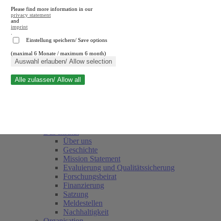
Please find more information in our
privacy statement
and
imprint
.
Einstellung speichern/ Save options
(maximal 6 Monate / maximum 6 month)
Suche schließen
Auswahl erlauben/ Allow selection
Alle zulassen/ Allow all
RWI
Termine
Team
Freunde und Förderer
Das Institut
Über uns
Geschichte
Mission Statement
Evaluierung und Qualitätssicherung
Forschungsbeirat
Finanzierung
Satzung
Meldestellen
Nachhaltigkeit
Organisation