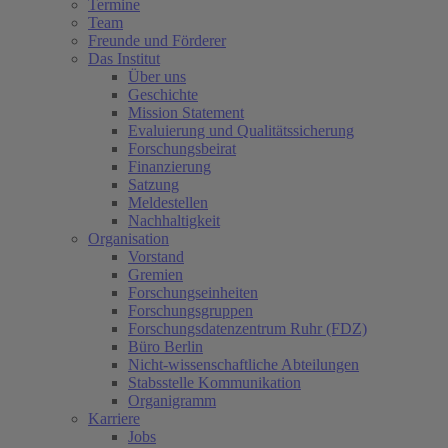
Termine
Team
Freunde und Förderer
Das Institut
Über uns
Geschichte
Mission Statement
Evaluierung und Qualitätssicherung
Forschungsbeirat
Finanzierung
Satzung
Meldestellen
Nachhaltigkeit
Organisation
Vorstand
Gremien
Forschungseinheiten
Forschungsgruppen
Forschungsdatenzentrum Ruhr (FDZ)
Büro Berlin
Nicht-wissenschaftliche Abteilungen
Stabsstelle Kommunikation
Organigramm
Karriere
Jobs