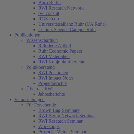
Büro Berlin
RWI Research Network
rwi consult
RGS Econ
Universitätsallianz Ruhr (UA Ruhr)
Leibniz Science Campus Ruhr
Publikationen
Wissenschaftlich
Referierte Artikel
Ruhr Economic Papers
RWI Materialien
RWI Konjunkturberichte
Politikberatend
RWI Positionen
RWI Impact Notes
Projektberichte
Über das RWI
Jahresberichte
Veranstaltungen
Für Forschende
Brown Bag-Seminare
RWI Berlin Network Seminar
RWI Research Seminar
Workshops
Prosocial Virtual Seminar