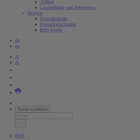
Artikel
Gastbeiträge und Interviews
Service
Pressekontakt
Pressefotos/Logos
RSS-Feeds
de
en
A
A
Suche schließen
RWI