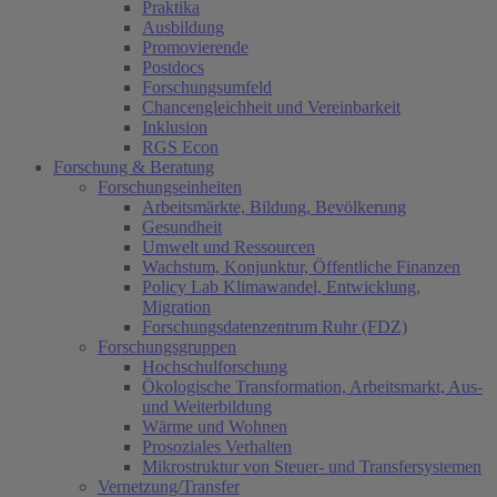
Praktika
Ausbildung
Promovierende
Postdocs
Forschungsumfeld
Chancengleichheit und Vereinbarkeit
Inklusion
RGS Econ
Forschung & Beratung
Forschungseinheiten
Arbeitsmärkte, Bildung, Bevölkerung
Gesundheit
Umwelt und Ressourcen
Wachstum, Konjunktur, Öffentliche Finanzen
Policy Lab Klimawandel, Entwicklung,
Migration
Forschungsdatenzentrum Ruhr (FDZ)
Forschungsgruppen
Hochschulforschung
Ökologische Transformation, Arbeitsmarkt, Aus-
und Weiterbildung
Wärme und Wohnen
Prosoziales Verhalten
Mikrostruktur von Steuer- und Transfersystemen
Vernetzung/Transfer