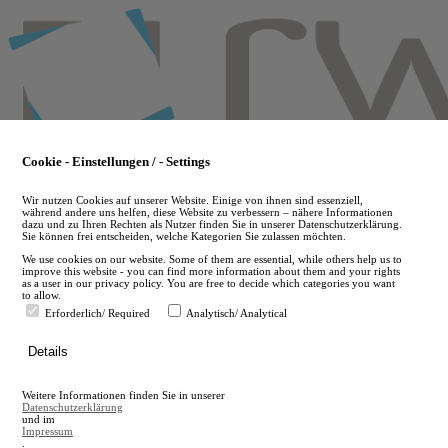
Skip
to
main
content
Cookie - Einstellungen / - Settings
Wir nutzen Cookies auf unserer Website. Einige von ihnen sind essenziell,
während andere uns helfen, diese Website zu verbessern – nähere Informationen
dazu und zu Ihren Rechten als Nutzer finden Sie in unserer Datenschutzerklärung.
Sie können frei entscheiden, welche Kategorien Sie zulassen möchten.
We use cookies on our website. Some of them are essential, while others help us to
improve this website - you can find more information about them and your rights
as a user in our privacy policy. You are free to decide which categories you want
to allow.
Erforderlich/ Required
Analytisch/ Analytical
de
Details
en
A
Weitere Informationen finden Sie in unserer
A
Datenschutzerklärung
und im
Impressum
.