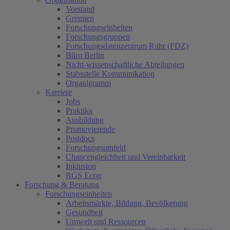
Vorstand
Gremien
Forschungseinheiten
Forschungsgruppen
Forschungsdatenzentrum Ruhr (FDZ)
Büro Berlin
Nicht-wissenschaftliche Abteilungen
Stabsstelle Kommunikation
Organigramm
Karriere
Jobs
Praktika
Ausbildung
Promovierende
Postdocs
Forschungsumfeld
Chancengleichheit und Vereinbarkeit
Inklusion
RGS Econ
Forschung & Beratung
Forschungseinheiten
Arbeitsmärkte, Bildung, Bevölkerung
Gesundheit
Umwelt und Ressourcen