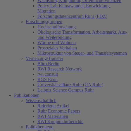
Wachstum, Konjunktur, Öffentliche Finanzen
Policy Lab Klimawandel, Entwicklung,
Migration
Forschungsdatenzentrum Ruhr (FDZ)
Forschungsgruppen
Hochschulforschung
Ökologische Transformation, Arbeitsmarkt, Aus-
und Weiterbildung
Wärme und Wohnen
Prosoziales Verhalten
Mikrostruktur von Steuer- und Transfersystemen
Vernetzung/Transfer
Büro Berlin
RWI Research Network
rwi consult
RGS Econ
Universitätsallianz Ruhr (UA Ruhr)
Leibniz Science Campus Ruhr
Publikationen
Wissenschaftlich
Referierte Artikel
Ruhr Economic Papers
RWI Materialien
RWI Konjunkturberichte
Politikberatend