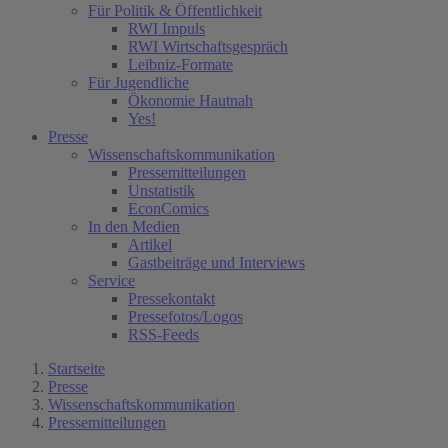
Für Politik & Öffentlichkeit
RWI Impuls
RWI Wirtschaftsgespräch
Leibniz-Formate
Für Jugendliche
Ökonomie Hautnah
Yes!
Presse
Wissenschaftskommunikation
Pressemitteilungen
Unstatistik
EconComics
In den Medien
Artikel
Gastbeiträge und Interviews
Service
Pressekontakt
Pressefotos/Logos
RSS-Feeds
Startseite
Presse
Wissenschaftskommunikation
Pressemitteilungen