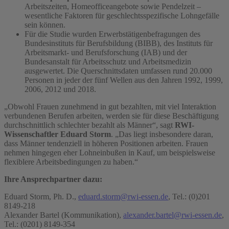
Arbeitszeiten, Homeofficeangebote sowie Pendelzeit –
wesentliche Faktoren für geschlechtsspezifische Lohngefälle
sein können.
Für die Studie wurden Erwerbstätigenbefragungen des
Bundesinstituts für Berufsbildung (BIBB), des Instituts für
Arbeitsmarkt- und Berufsforschung (IAB) und der
Bundesanstalt für Arbeitsschutz und Arbeitsmedizin
ausgewertet. Die Querschnittsdaten umfassen rund 20.000
Personen in jeder der fünf Wellen aus den Jahren 1992, 1999,
2006, 2012 und 2018.
„Obwohl Frauen zunehmend in gut bezahlten, mit viel Interaktion
verbundenen Berufen arbeiten, werden sie für diese Beschäftigung
durchschnittlich schlechter bezahlt als Männer“, sagt
RWI-
Wissenschaftler Eduard Storm
. „Das liegt insbesondere daran,
dass Männer tendenziell in höheren Positionen arbeiten. Frauen
nehmen hingegen eher Lohneinbußen in Kauf, um beispielsweise
flexiblere Arbeitsbedingungen zu haben.“
Ihre Ansprechpartner dazu:
Eduard Storm, Ph. D.,
eduard.storm@rwi-essen.de
, Tel.: (0)201
8149-218
Alexander Bartel (Kommunikation),
alexander.bartel@rwi-essen.de
,
Tel.: (0201) 8149-354