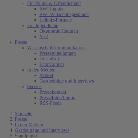
Für Politik & Öffentlichkeit
RWI Impuls
RWI Wirtschaftsgespräch
Leibniz-Formate
Für Jugendliche
Ökonomie Hautnah
Yes!
Presse
Wissenschaftskommunikation
Pressemitteilungen
Unstatistik
EconComics
In den Medien
Artikel
Gastbeiträge und Interviews
Service
Pressekontakt
Pressefotos/Logos
RSS-Feeds
Startseite
Presse
In den Medien
Gastbeiträge und Interviews
Standpunkt