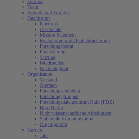
Termine
Team
Freunde und Förderer
Das Institut
Über uns
Geschichte
Mission Statement
Evaluierung und Qualitätssicherung
Forschungsbeirat
Finanzierung
Satzung
Meldestellen
Nachhaltigkeit
Organisation
Vorstand
Gremien
Forschungseinheiten
Forschungsgruppen
Forschungsdatenzentrum Ruhr (FDZ)
Büro Berlin
Nicht-wissenschaftliche Abteilungen
Stabsstelle Kommunikation
Organigramm
Karriere
Jobs