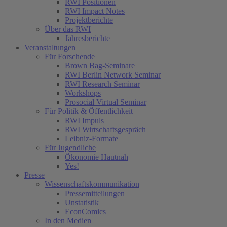
RWI Positionen
RWI Impact Notes
Projektberichte
Über das RWI
Jahresberichte
Veranstaltungen
Für Forschende
Brown Bag-Seminare
RWI Berlin Network Seminar
RWI Research Seminar
Workshops
Prosocial Virtual Seminar
Für Politik & Öffentlichkeit
RWI Impuls
RWI Wirtschaftsgespräch
Leibniz-Formate
Für Jugendliche
Ökonomie Hautnah
Yes!
Presse
Wissenschaftskommunikation
Pressemitteilungen
Unstatistik
EconComics
In den Medien