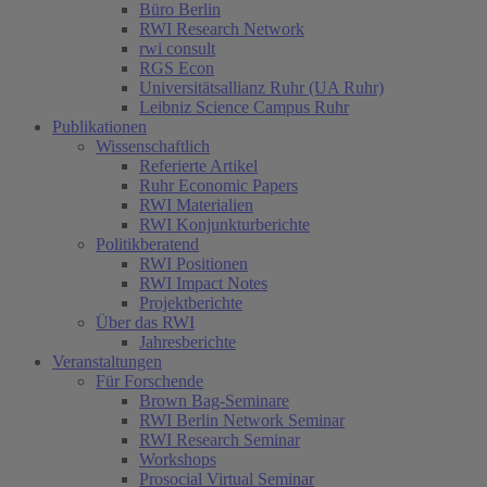
Büro Berlin
RWI Research Network
rwi consult
RGS Econ
Universitätsallianz Ruhr (UA Ruhr)
Leibniz Science Campus Ruhr
Publikationen
Wissenschaftlich
Referierte Artikel
Ruhr Economic Papers
RWI Materialien
RWI Konjunkturberichte
Politikberatend
RWI Positionen
RWI Impact Notes
Projektberichte
Über das RWI
Jahresberichte
Veranstaltungen
Für Forschende
Brown Bag-Seminare
RWI Berlin Network Seminar
RWI Research Seminar
Workshops
Prosocial Virtual Seminar