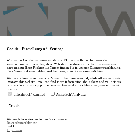
Skip
to
main
content
Cookie - Einstellungen / - Settings
Wir nutzen Cookies auf unserer Website. Einige von ihnen sind essenziell,
während andere uns helfen, diese Website zu verbessern – nähere Informationen
dazu und zu Ihren Rechten als Nutzer finden Sie in unserer Datenschutzerklärung.
Sie können frei entscheiden, welche Kategorien Sie zulassen möchten.
We use cookies on our website. Some of them are essential, while others help us to
improve this website - you can find more information about them and your rights
as a user in our privacy policy. You are free to decide which categories you want
to allow.
Erforderlich/ Required
Analytisch/ Analytical
de
Details
en
A
Weitere Informationen finden Sie in unserer
A
Datenschutzerklärung
und im
Impressum
.