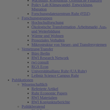
Wachstum, Konjunktur, Öffentliche Finanzen
Policy Lab Klimawandel, Entwicklung,
Migration
Forschungsdatenzentrum Ruhr (FDZ)
Forschungsgruppen
Hochschulforschung
Ökologische Transformation, Arbeitsmarkt, Aus-
und Weiterbildung
Wärme und Wohnen
Prosoziales Verhalten
Mikrostruktur von Steuer- und Transfersystemen
Vernetzung/Transfer
Büro Berlin
RWI Research Network
rwi consult
RGS Econ
Universitätsallianz Ruhr (UA Ruhr)
Leibniz Science Campus Ruhr
Publikationen
Wissenschaftlich
Referierte Artikel
Ruhr Economic Papers
RWI Materialien
RWI Konjunkturberichte
Politikberatend