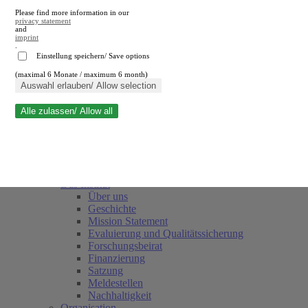
Please find more information in our
privacy statement
and
imprint
.
Einstellung speichern/ Save options
(maximal 6 Monate / maximum 6 month)
Suche schließen
Auswahl erlauben/ Allow selection
Alle zulassen/ Allow all
RWI
Termine
Team
Freunde und Förderer
Das Institut
Über uns
Geschichte
Mission Statement
Evaluierung und Qualitätssicherung
Forschungsbeirat
Finanzierung
Satzung
Meldestellen
Nachhaltigkeit
Organisation