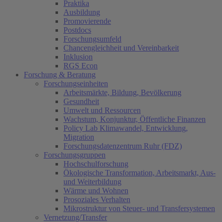
Praktika
Ausbildung
Promovierende
Postdocs
Forschungsumfeld
Chancengleichheit und Vereinbarkeit
Inklusion
RGS Econ
Forschung & Beratung
Forschungseinheiten
Arbeitsmärkte, Bildung, Bevölkerung
Gesundheit
Umwelt und Ressourcen
Wachstum, Konjunktur, Öffentliche Finanzen
Policy Lab Klimawandel, Entwicklung,
Migration
Forschungsdatenzentrum Ruhr (FDZ)
Forschungsgruppen
Hochschulforschung
Ökologische Transformation, Arbeitsmarkt, Aus-
und Weiterbildung
Wärme und Wohnen
Prosoziales Verhalten
Mikrostruktur von Steuer- und Transfersystemen
Vernetzung/Transfer