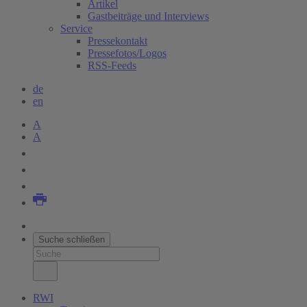
Artikel
Gastbeiträge und Interviews
Service
Pressekontakt
Pressefotos/Logos
RSS-Feeds
de
en
A
A
Suche schließen
RWI