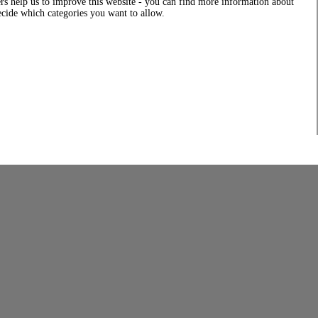
rs help us to improve this website - you can find more information about
decide which categories you want to allow.