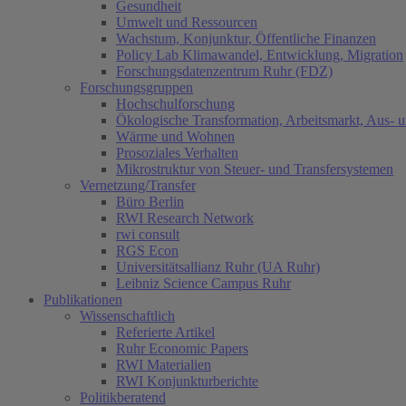
Gesundheit
Umwelt und Ressourcen
Wachstum, Konjunktur, Öffentliche Finanzen
Policy Lab Klimawandel, Entwicklung, Migration
Forschungsdatenzentrum Ruhr (FDZ)
Forschungsgruppen
Hochschulforschung
Ökologische Transformation, Arbeitsmarkt, Aus- 
Wärme und Wohnen
Prosoziales Verhalten
Mikrostruktur von Steuer- und Transfersystemen
Vernetzung/Transfer
Büro Berlin
RWI Research Network
rwi consult
RGS Econ
Universitätsallianz Ruhr (UA Ruhr)
Leibniz Science Campus Ruhr
Publikationen
Wissenschaftlich
Referierte Artikel
Ruhr Economic Papers
RWI Materialien
RWI Konjunkturberichte
Politikberatend