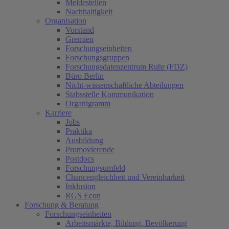
Meldestellen
Nachhaltigkeit
Organisation
Vorstand
Gremien
Forschungseinheiten
Forschungsgruppen
Forschungsdatenzentrum Ruhr (FDZ)
Büro Berlin
Nicht-wissenschaftliche Abteilungen
Stabsstelle Kommunikation
Organigramm
Karriere
Jobs
Praktika
Ausbildung
Promovierende
Postdocs
Forschungsumfeld
Chancengleichheit und Vereinbarkeit
Inklusion
RGS Econ
Forschung & Beratung
Forschungseinheiten
Arbeitsmärkte, Bildung, Bevölkerung