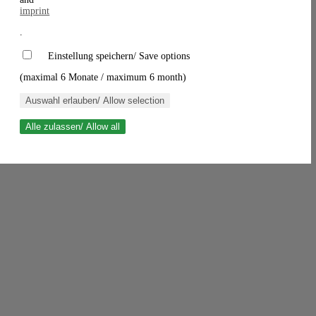
imprint
.
Einstellung speichern/ Save options
(maximal 6 Monate / maximum 6 month)
Auswahl erlauben/ Allow selection
Alle zulassen/ Allow all