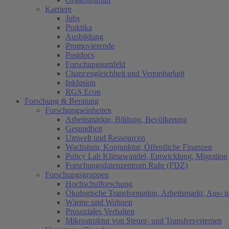
Karriere
Jobs
Praktika
Ausbildung
Promovierende
Postdocs
Forschungsumfeld
Chancengleichheit und Vereinbarkeit
Inklusion
RGS Econ
Forschung & Beratung
Forschungseinheiten
Arbeitsmärkte, Bildung, Bevölkerung
Gesundheit
Umwelt und Ressourcen
Wachstum, Konjunktur, Öffentliche Finanzen
Policy Lab Klimawandel, Entwicklung, Migration
Forschungsdatenzentrum Ruhr (FDZ)
Forschungsgruppen
Hochschulforschung
Ökologische Transformation, Arbeitsmarkt, Aus- 
Wärme und Wohnen
Prosoziales Verhalten
Mikrostruktur von Steuer- und Transfersystemen