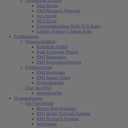
Vernetzung/Transfer
Büro Berlin
RWI Research Network
rwi consult
RGS Econ
Universitätsallianz Ruhr (UA Ruhr)
Leibniz Science Campus Ruhr
Publikationen
Wissenschaftlich
Referierte Artikel
Ruhr Economic Papers
RWI Materialien
RWI Konjunkturberichte
Politikberatend
RWI Positionen
RWI Impact Notes
Projektberichte
Über das RWI
Jahresberichte
Veranstaltungen
Für Forschende
Brown Bag-Seminare
RWI Berlin Network Seminar
RWI Research Seminar
Workshops