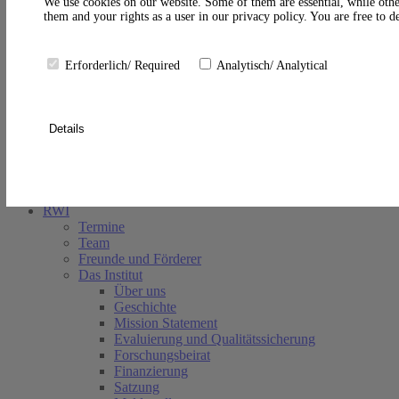
A
We use cookies on our website. Some of them are essential, while othe
them and your rights as a user in our privacy policy. You are free to 
Erforderlich/ Required
Analytisch/ Analytical
Details
Suche schließen
RWI
Termine
Team
Freunde und Förderer
Das Institut
Über uns
Geschichte
Mission Statement
Evaluierung und Qualitätssicherung
Forschungsbeirat
Finanzierung
Satzung