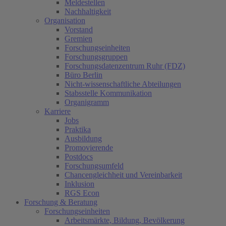
Meldestellen
Nachhaltigkeit
Organisation
Vorstand
Gremien
Forschungseinheiten
Forschungsgruppen
Forschungsdatenzentrum Ruhr (FDZ)
Büro Berlin
Nicht-wissenschaftliche Abteilungen
Stabsstelle Kommunikation
Organigramm
Karriere
Jobs
Praktika
Ausbildung
Promovierende
Postdocs
Forschungsumfeld
Chancengleichheit und Vereinbarkeit
Inklusion
RGS Econ
Forschung & Beratung
Forschungseinheiten
Arbeitsmärkte, Bildung, Bevölkerung