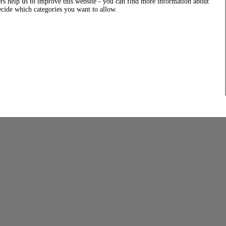
rs help us to improve this website - you can find more information about
decide which categories you want to allow.