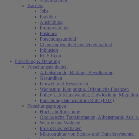
Karriere
Jobs
Praktika
Ausbildung
Promovierende
Postdocs
Forschungsumfeld
Chancengleichheit und Vereinbarkeit
Inklusion
RGS Econ
Forschung & Beratung
Forschungseinheiten
Arbeitsmärkte, Bildung, Bevölkerung
Gesundheit
Umwelt und Ressourcen
Wachstum, Konjunktur, Öffentliche Finanzen
Policy Lab Klimawandel, Entwicklung, Migration
Forschungsdatenzentrum Ruhr (FDZ)
Forschungsgruppen
Hochschulforschung
Ökologische Transformation, Arbeitsmarkt, Aus- 
Wärme und Wohnen
Prosoziales Verhalten
Mikrostruktur von Steuer- und Transfersystemen