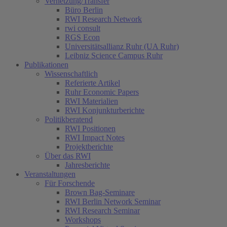
Vernetzung/Transfer
Büro Berlin
RWI Research Network
rwi consult
RGS Econ
Universitätsallianz Ruhr (UA Ruhr)
Leibniz Science Campus Ruhr
Publikationen
Wissenschaftlich
Referierte Artikel
Ruhr Economic Papers
RWI Materialien
RWI Konjunkturberichte
Politikberatend
RWI Positionen
RWI Impact Notes
Projektberichte
Über das RWI
Jahresberichte
Veranstaltungen
Für Forschende
Brown Bag-Seminare
RWI Berlin Network Seminar
RWI Research Seminar
Workshops