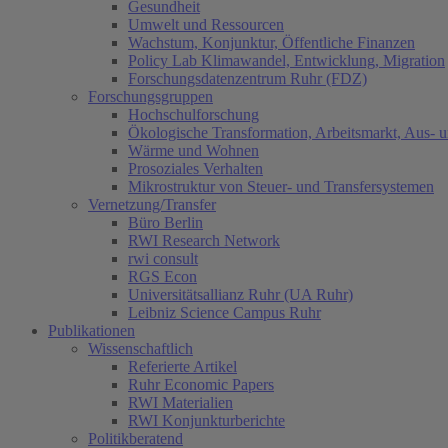
Gesundheit
Umwelt und Ressourcen
Wachstum, Konjunktur, Öffentliche Finanzen
Policy Lab Klimawandel, Entwicklung, Migration
Forschungsdatenzentrum Ruhr (FDZ)
Forschungsgruppen
Hochschulforschung
Ökologische Transformation, Arbeitsmarkt, Aus- 
Wärme und Wohnen
Prosoziales Verhalten
Mikrostruktur von Steuer- und Transfersystemen
Vernetzung/Transfer
Büro Berlin
RWI Research Network
rwi consult
RGS Econ
Universitätsallianz Ruhr (UA Ruhr)
Leibniz Science Campus Ruhr
Publikationen
Wissenschaftlich
Referierte Artikel
Ruhr Economic Papers
RWI Materialien
RWI Konjunkturberichte
Politikberatend