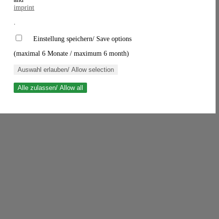
imprint
.
Einstellung speichern/ Save options
(maximal 6 Monate / maximum 6 month)
Auswahl erlauben/ Allow selection
Alle zulassen/ Allow all