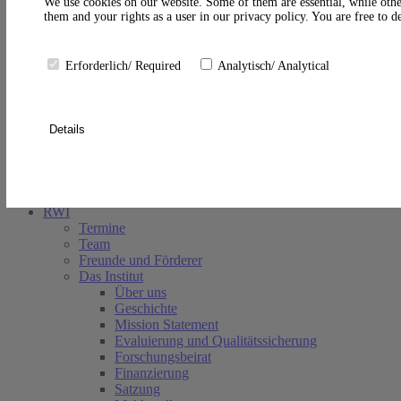
A
We use cookies on our website. Some of them are essential, while othe
them and your rights as a user in our privacy policy. You are free to 
Erforderlich/ Required
Analytisch/ Analytical
Details
Suche schließen
RWI
Termine
Team
Freunde und Förderer
Das Institut
Über uns
Geschichte
Mission Statement
Evaluierung und Qualitätssicherung
Forschungsbeirat
Finanzierung
Satzung