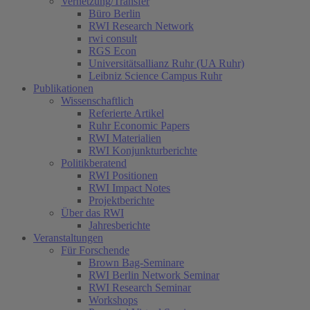
Vernetzung/Transfer
Büro Berlin
RWI Research Network
rwi consult
RGS Econ
Universitätsallianz Ruhr (UA Ruhr)
Leibniz Science Campus Ruhr
Publikationen
Wissenschaftlich
Referierte Artikel
Ruhr Economic Papers
RWI Materialien
RWI Konjunkturberichte
Politikberatend
RWI Positionen
RWI Impact Notes
Projektberichte
Über das RWI
Jahresberichte
Veranstaltungen
Für Forschende
Brown Bag-Seminare
RWI Berlin Network Seminar
RWI Research Seminar
Workshops