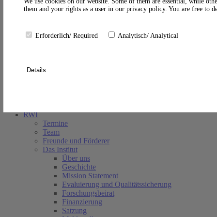
A
We use cookies on our website. Some of them are essential, while othe
them and your rights as a user in our privacy policy. You are free to 
Erforderlich/ Required
Analytisch/ Analytical
Details
Suche schließen
RWI
Termine
Team
Freunde und Förderer
Das Institut
Über uns
Geschichte
Mission Statement
Evaluierung und Qualitätssicherung
Forschungsbeirat
Finanzierung
Satzung