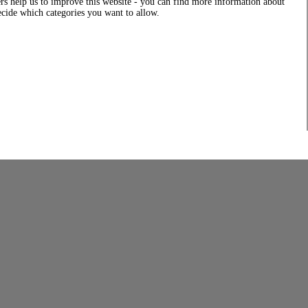
rs help us to improve this website - you can find more information about
decide which categories you want to allow.