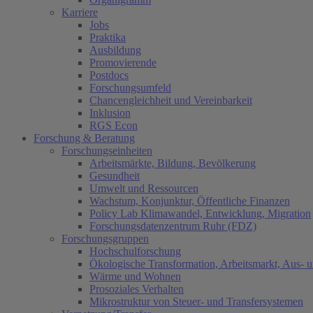
Karriere
Jobs
Praktika
Ausbildung
Promovierende
Postdocs
Forschungsumfeld
Chancengleichheit und Vereinbarkeit
Inklusion
RGS Econ
Forschung & Beratung
Forschungseinheiten
Arbeitsmärkte, Bildung, Bevölkerung
Gesundheit
Umwelt und Ressourcen
Wachstum, Konjunktur, Öffentliche Finanzen
Policy Lab Klimawandel, Entwicklung, Migration
Forschungsdatenzentrum Ruhr (FDZ)
Forschungsgruppen
Hochschulforschung
Ökologische Transformation, Arbeitsmarkt, Aus- 
Wärme und Wohnen
Prosoziales Verhalten
Mikrostruktur von Steuer- und Transfersystemen