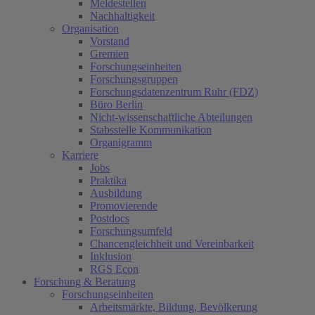
Meldestellen
Nachhaltigkeit
Organisation
Vorstand
Gremien
Forschungseinheiten
Forschungsgruppen
Forschungsdatenzentrum Ruhr (FDZ)
Büro Berlin
Nicht-wissenschaftliche Abteilungen
Stabsstelle Kommunikation
Organigramm
Karriere
Jobs
Praktika
Ausbildung
Promovierende
Postdocs
Forschungsumfeld
Chancengleichheit und Vereinbarkeit
Inklusion
RGS Econ
Forschung & Beratung
Forschungseinheiten
Arbeitsmärkte, Bildung, Bevölkerung