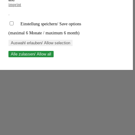
imprint
.
Einstellung speichern/ Save options
(maximal 6 Monate / maximum 6 month)
Auswahl erlauben/ Allow selection
Alle zulassen/ Allow all