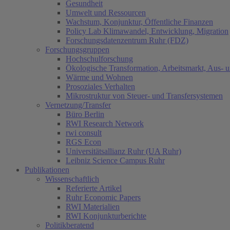
Gesundheit
Umwelt und Ressourcen
Wachstum, Konjunktur, Öffentliche Finanzen
Policy Lab Klimawandel, Entwicklung, Migration
Forschungsdatenzentrum Ruhr (FDZ)
Forschungsgruppen
Hochschulforschung
Ökologische Transformation, Arbeitsmarkt, Aus- 
Wärme und Wohnen
Prosoziales Verhalten
Mikrostruktur von Steuer- und Transfersystemen
Vernetzung/Transfer
Büro Berlin
RWI Research Network
rwi consult
RGS Econ
Universitätsallianz Ruhr (UA Ruhr)
Leibniz Science Campus Ruhr
Publikationen
Wissenschaftlich
Referierte Artikel
Ruhr Economic Papers
RWI Materialien
RWI Konjunkturberichte
Politikberatend