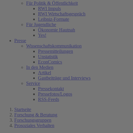
Für Politik & Öffentlichkeit
RWI Impuls
RWI Wirtschaftsgespräch
Leibniz-Formate
Für Jugendliche
Ökonomie Hautnah
Yes!
Presse
Wissenschaftskommunikation
Pressemitteilungen
Unstatistik
EconComics
In den Medien
Artikel
Gastbeiträge und Interviews
Service
Pressekontakt
Pressefotos/Logos
RSS-Feeds
Startseite
Forschung & Beratung
Forschungsgruppen
Prosoziales Verhalten