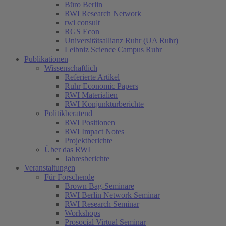
Büro Berlin
RWI Research Network
rwi consult
RGS Econ
Universitätsallianz Ruhr (UA Ruhr)
Leibniz Science Campus Ruhr
Publikationen
Wissenschaftlich
Referierte Artikel
Ruhr Economic Papers
RWI Materialien
RWI Konjunkturberichte
Politikberatend
RWI Positionen
RWI Impact Notes
Projektberichte
Über das RWI
Jahresberichte
Veranstaltungen
Für Forschende
Brown Bag-Seminare
RWI Berlin Network Seminar
RWI Research Seminar
Workshops
Prosocial Virtual Seminar