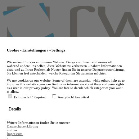
Skip
to
main
content
Cookie - Einstellungen / - Settings
Wir nutzen Cookies auf unserer Website. Einige von ihnen sind essenziell,
während andere uns helfen, diese Website zu verbessern – nähere Informationen
dazu und zu Ihren Rechten als Nutzer finden Sie in unserer Datenschutzerklärung.
Sie können frei entscheiden, welche Kategorien Sie zulassen möchten.
We use cookies on our website. Some of them are essential, while others help us to
improve this website - you can find more information about them and your rights
as a user in our privacy policy. You are free to decide which categories you want
to allow.
Erforderlich/ Required
Analytisch/ Analytical
de
Details
en
A
Weitere Informationen finden Sie in unserer
A
Datenschutzerklärung
und im
Impressum
.