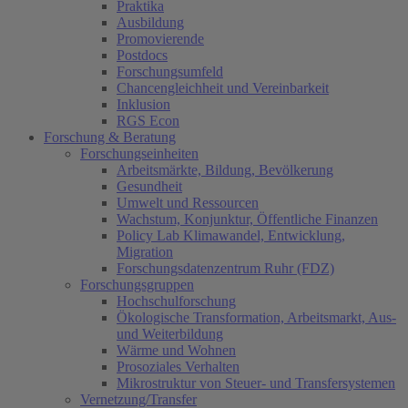
Praktika
Ausbildung
Promovierende
Postdocs
Forschungsumfeld
Chancengleichheit und Vereinbarkeit
Inklusion
RGS Econ
Forschung & Beratung
Forschungseinheiten
Arbeitsmärkte, Bildung, Bevölkerung
Gesundheit
Umwelt und Ressourcen
Wachstum, Konjunktur, Öffentliche Finanzen
Policy Lab Klimawandel, Entwicklung,
Migration
Forschungsdatenzentrum Ruhr (FDZ)
Forschungsgruppen
Hochschulforschung
Ökologische Transformation, Arbeitsmarkt, Aus-
und Weiterbildung
Wärme und Wohnen
Prosoziales Verhalten
Mikrostruktur von Steuer- und Transfersystemen
Vernetzung/Transfer