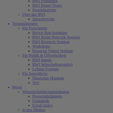
RWI Positionen
RWI Impact Notes
Projektberichte
Über das RWI
Jahresberichte
Veranstaltungen
Für Forschende
Brown Bag-Seminare
RWI Berlin Network Seminar
RWI Research Seminar
Workshops
Prosocial Virtual Seminar
Für Politik & Öffentlichkeit
RWI Impuls
RWI Wirtschaftsgespräch
Leibniz-Formate
Für Jugendliche
Ökonomie Hautnah
Yes!
Presse
Wissenschaftskommunikation
Pressemitteilungen
Unstatistik
EconComics
In den Medien