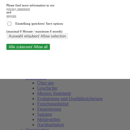
Please find more information in our
privacy statement
and
imprint
.
Einstellung speichern/ Save options
(maximal 6 Monate / maximum 6 month)
Suche schließen
Auswahl erlauben/ Allow selection
Alle zulassen/ Allow all
RWI
Termine
Team
Freunde und Förderer
Das Institut
Über uns
Geschichte
Mission Statement
Evaluierung und Qualitätssicherung
Forschungsbeirat
Finanzierung
Satzung
Meldestellen
Nachhaltigkeit
Organisation