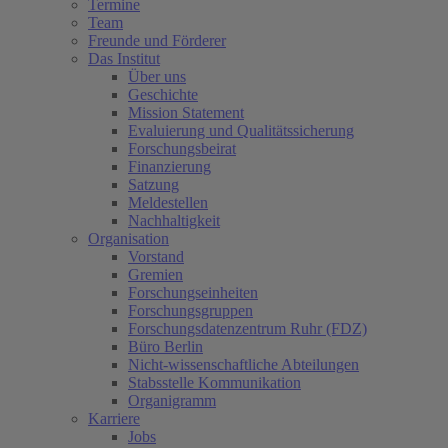
Termine
Team
Freunde und Förderer
Das Institut
Über uns
Geschichte
Mission Statement
Evaluierung und Qualitätssicherung
Forschungsbeirat
Finanzierung
Satzung
Meldestellen
Nachhaltigkeit
Organisation
Vorstand
Gremien
Forschungseinheiten
Forschungsgruppen
Forschungsdatenzentrum Ruhr (FDZ)
Büro Berlin
Nicht-wissenschaftliche Abteilungen
Stabsstelle Kommunikation
Organigramm
Karriere
Jobs