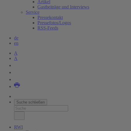
Artikel
Gastbeiträge und Interviews
Service
Pressekontakt
Pressefotos/Logos
RSS-Feeds
de
en
A
A
Suche schließen
RWI