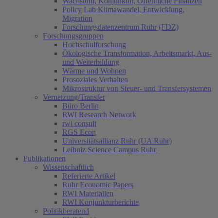
Wachstum, Konjunktur, Öffentliche Finanzen
Policy Lab Klimawandel, Entwicklung,
Migration
Forschungsdatenzentrum Ruhr (FDZ)
Forschungsgruppen
Hochschulforschung
Ökologische Transformation, Arbeitsmarkt, Aus-
und Weiterbildung
Wärme und Wohnen
Prosoziales Verhalten
Mikrostruktur von Steuer- und Transfersystemen
Vernetzung/Transfer
Büro Berlin
RWI Research Network
rwi consult
RGS Econ
Universitätsallianz Ruhr (UA Ruhr)
Leibniz Science Campus Ruhr
Publikationen
Wissenschaftlich
Referierte Artikel
Ruhr Economic Papers
RWI Materialien
RWI Konjunkturberichte
Politikberatend