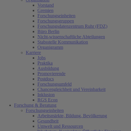
Vorstand
Gremien
Forschungseinheiten
Forschungsgruppen
Forschungsdatenzentrum Ruhr (FDZ)
Büro Berlin
Nicht-wissenschaftliche Abteilungen
Stabsstelle Kommunikation
Organigramm
Karriere
Jobs
Praktika
Ausbildung
Promovierende
Postdocs
Forschungsumfeld
Chancengleichheit und Vereinbarkeit
Inklusion
RGS Econ
Forschung & Beratung
Forschungseinheiten
Arbeitsmärkte, Bildung, Bevölkerung
Gesundheit
Umwelt und Ressourcen