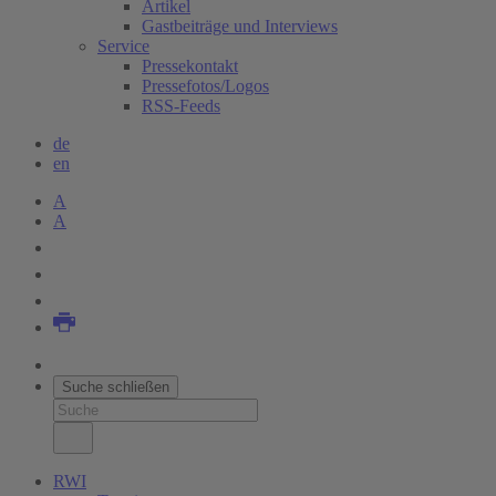
Artikel
Gastbeiträge und Interviews
Service
Pressekontakt
Pressefotos/Logos
RSS-Feeds
de
en
A
A
Suche schließen
RWI