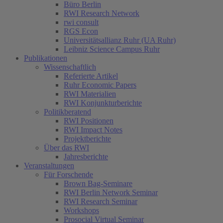
Büro Berlin
RWI Research Network
rwi consult
RGS Econ
Universitätsallianz Ruhr (UA Ruhr)
Leibniz Science Campus Ruhr
Publikationen
Wissenschaftlich
Referierte Artikel
Ruhr Economic Papers
RWI Materialien
RWI Konjunkturberichte
Politikberatend
RWI Positionen
RWI Impact Notes
Projektberichte
Über das RWI
Jahresberichte
Veranstaltungen
Für Forschende
Brown Bag-Seminare
RWI Berlin Network Seminar
RWI Research Seminar
Workshops
Prosocial Virtual Seminar