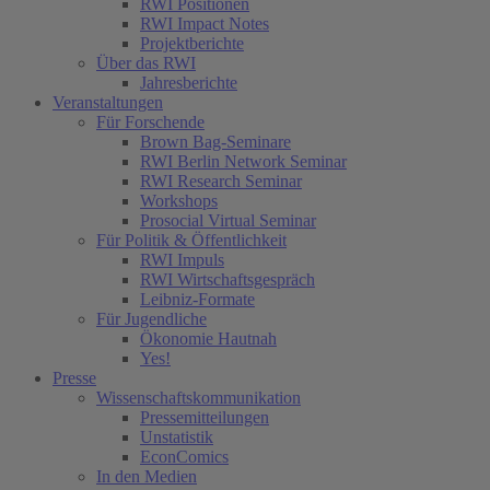
RWI Positionen
RWI Impact Notes
Projektberichte
Über das RWI
Jahresberichte
Veranstaltungen
Für Forschende
Brown Bag-Seminare
RWI Berlin Network Seminar
RWI Research Seminar
Workshops
Prosocial Virtual Seminar
Für Politik & Öffentlichkeit
RWI Impuls
RWI Wirtschaftsgespräch
Leibniz-Formate
Für Jugendliche
Ökonomie Hautnah
Yes!
Presse
Wissenschaftskommunikation
Pressemitteilungen
Unstatistik
EconComics
In den Medien