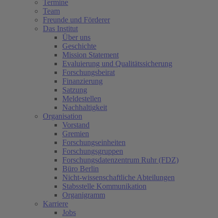
Termine
Team
Freunde und Förderer
Das Institut
Über uns
Geschichte
Mission Statement
Evaluierung und Qualitätssicherung
Forschungsbeirat
Finanzierung
Satzung
Meldestellen
Nachhaltigkeit
Organisation
Vorstand
Gremien
Forschungseinheiten
Forschungsgruppen
Forschungsdatenzentrum Ruhr (FDZ)
Büro Berlin
Nicht-wissenschaftliche Abteilungen
Stabsstelle Kommunikation
Organigramm
Karriere
Jobs