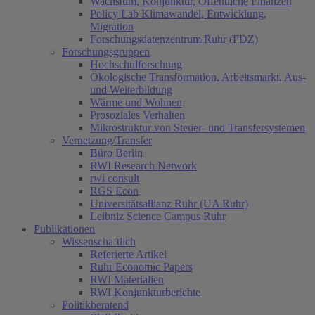
Wachstum, Konjunktur, Öffentliche Finanzen
Policy Lab Klimawandel, Entwicklung,
Migration
Forschungsdatenzentrum Ruhr (FDZ)
Forschungsgruppen
Hochschulforschung
Ökologische Transformation, Arbeitsmarkt, Aus-
und Weiterbildung
Wärme und Wohnen
Prosoziales Verhalten
Mikrostruktur von Steuer- und Transfersystemen
Vernetzung/Transfer
Büro Berlin
RWI Research Network
rwi consult
RGS Econ
Universitätsallianz Ruhr (UA Ruhr)
Leibniz Science Campus Ruhr
Publikationen
Wissenschaftlich
Referierte Artikel
Ruhr Economic Papers
RWI Materialien
RWI Konjunkturberichte
Politikberatend