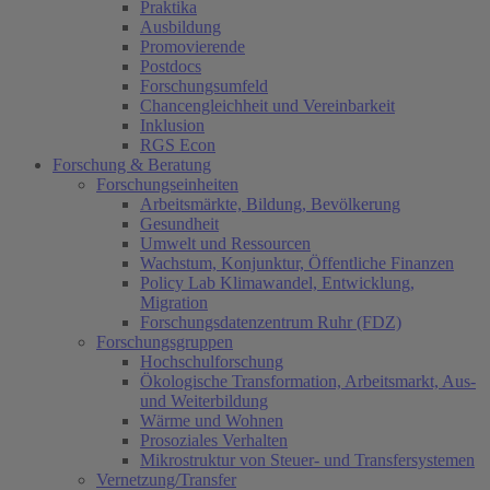
Praktika
Ausbildung
Promovierende
Postdocs
Forschungsumfeld
Chancengleichheit und Vereinbarkeit
Inklusion
RGS Econ
Forschung & Beratung
Forschungseinheiten
Arbeitsmärkte, Bildung, Bevölkerung
Gesundheit
Umwelt und Ressourcen
Wachstum, Konjunktur, Öffentliche Finanzen
Policy Lab Klimawandel, Entwicklung,
Migration
Forschungsdatenzentrum Ruhr (FDZ)
Forschungsgruppen
Hochschulforschung
Ökologische Transformation, Arbeitsmarkt, Aus-
und Weiterbildung
Wärme und Wohnen
Prosoziales Verhalten
Mikrostruktur von Steuer- und Transfersystemen
Vernetzung/Transfer