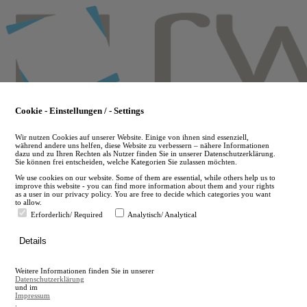
Skip
to
main
content
Cookie - Einstellungen / - Settings
Wir nutzen Cookies auf unserer Website. Einige von ihnen sind essenziell,
während andere uns helfen, diese Website zu verbessern – nähere Informationen
dazu und zu Ihren Rechten als Nutzer finden Sie in unserer Datenschutzerklärung.
Sie können frei entscheiden, welche Kategorien Sie zulassen möchten.
We use cookies on our website. Some of them are essential, while others help us to
improve this website - you can find more information about them and your rights
as a user in our privacy policy. You are free to decide which categories you want
to allow.
Erforderlich/ Required
Analytisch/ Analytical
de
Details
en
A
Weitere Informationen finden Sie in unserer
A
Datenschutzerklärung
und im
Impressum
.