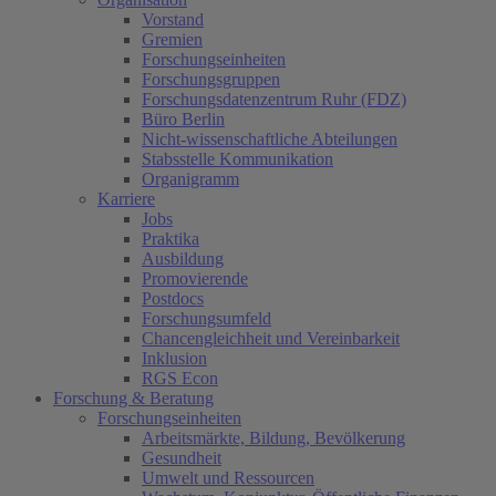
Vorstand
Gremien
Forschungseinheiten
Forschungsgruppen
Forschungsdatenzentrum Ruhr (FDZ)
Büro Berlin
Nicht-wissenschaftliche Abteilungen
Stabsstelle Kommunikation
Organigramm
Karriere
Jobs
Praktika
Ausbildung
Promovierende
Postdocs
Forschungsumfeld
Chancengleichheit und Vereinbarkeit
Inklusion
RGS Econ
Forschung & Beratung
Forschungseinheiten
Arbeitsmärkte, Bildung, Bevölkerung
Gesundheit
Umwelt und Ressourcen