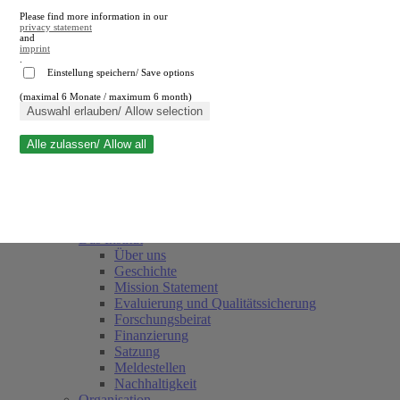
Please find more information in our
privacy statement
and
imprint
.
Einstellung speichern/ Save options
(maximal 6 Monate / maximum 6 month)
Suche schließen
Auswahl erlauben/ Allow selection
Alle zulassen/ Allow all
RWI
Termine
Team
Freunde und Förderer
Das Institut
Über uns
Geschichte
Mission Statement
Evaluierung und Qualitätssicherung
Forschungsbeirat
Finanzierung
Satzung
Meldestellen
Nachhaltigkeit
Organisation