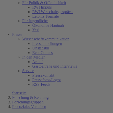
Für Politik & Öffentlichkeit
RWI Impuls
RWI Wirtschaftsgespräch
Leibniz-Formate
Für Jugendliche
Ökonomie Hautnah
Yes!
Presse
Wissenschaftskommunikation
Pressemitteilungen
Unstatistik
EconComics
In den Medien
Artikel
Gastbeiträge und Interviews
Service
Pressekontakt
Pressefotos/Logos
RSS-Feeds
Startseite
Forschung & Beratung
Forschungsgruppen
Prosoziales Verhalten