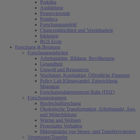
Praktika
Ausbildung
Promovierende
Postdocs
Forschungsumfeld
Chancengleichheit und Vereinbarkeit
Inklusion
RGS Econ
Forschung & Beratung
Forschungseinheiten
Arbeitsmärkte, Bildung, Bevölkerung
Gesundheit
Umwelt und Ressourcen
Wachstum, Konjunktur, Öffentliche Finanzen
Policy Lab Klimawandel, Entwicklung,
Migration
Forschungsdatenzentrum Ruhr (FDZ)
Forschungsgruppen
Hochschulforschung
Ökologische Transformation, Arbeitsmarkt, Aus-
und Weiterbildung
Wärme und Wohnen
Prosoziales Verhalten
Mikrostruktur von Steuer- und Transfersystemen
Vernetzung/Transfer