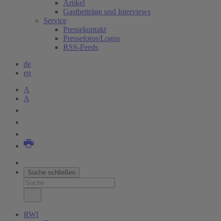
Artikel
Gastbeiträge und Interviews
Service
Pressekontakt
Pressefotos/Logos
RSS-Feeds
de
en
A
A
Suche schließen
RWI