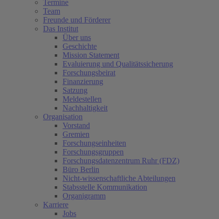
Termine
Team
Freunde und Förderer
Das Institut
Über uns
Geschichte
Mission Statement
Evaluierung und Qualitätssicherung
Forschungsbeirat
Finanzierung
Satzung
Meldestellen
Nachhaltigkeit
Organisation
Vorstand
Gremien
Forschungseinheiten
Forschungsgruppen
Forschungsdatenzentrum Ruhr (FDZ)
Büro Berlin
Nicht-wissenschaftliche Abteilungen
Stabsstelle Kommunikation
Organigramm
Karriere
Jobs