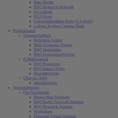
Büro Berlin
RWI Research Network
rwi consult
RGS Econ
Universitätsallianz Ruhr (UA Ruhr)
Leibniz Science Campus Ruhr
Publikationen
Wissenschaftlich
Referierte Artikel
Ruhr Economic Papers
RWI Materialien
RWI Konjunkturberichte
Politikberatend
RWI Positionen
RWI Impact Notes
Projektberichte
Über das RWI
Jahresberichte
Veranstaltungen
Für Forschende
Brown Bag-Seminare
RWI Berlin Network Seminar
RWI Research Seminar
Workshops
Prosocial Virtual Seminar