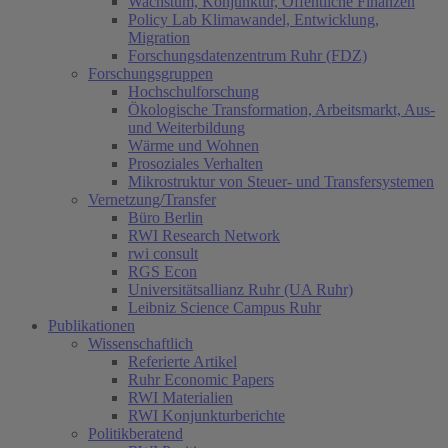
Wachstum, Konjunktur, Öffentliche Finanzen
Policy Lab Klimawandel, Entwicklung,
Migration
Forschungsdatenzentrum Ruhr (FDZ)
Forschungsgruppen
Hochschulforschung
Ökologische Transformation, Arbeitsmarkt, Aus-
und Weiterbildung
Wärme und Wohnen
Prosoziales Verhalten
Mikrostruktur von Steuer- und Transfersystemen
Vernetzung/Transfer
Büro Berlin
RWI Research Network
rwi consult
RGS Econ
Universitätsallianz Ruhr (UA Ruhr)
Leibniz Science Campus Ruhr
Publikationen
Wissenschaftlich
Referierte Artikel
Ruhr Economic Papers
RWI Materialien
RWI Konjunkturberichte
Politikberatend