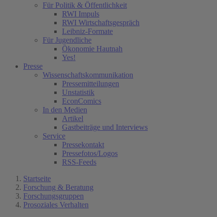
Für Politik & Öffentlichkeit
RWI Impuls
RWI Wirtschaftsgespräch
Leibniz-Formate
Für Jugendliche
Ökonomie Hautnah
Yes!
Presse
Wissenschaftskommunikation
Pressemitteilungen
Unstatistik
EconComics
In den Medien
Artikel
Gastbeiträge und Interviews
Service
Pressekontakt
Pressefotos/Logos
RSS-Feeds
Startseite
Forschung & Beratung
Forschungsgruppen
Prosoziales Verhalten