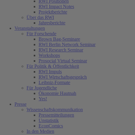
RWI Positionen
RWI Impact Notes
Projektberichte
Über das RWI
Jahresberichte
Veranstaltungen
Für Forschende
Brown Bag-Seminare
RWI Berlin Network Seminar
RWI Research Seminar
Workshops
Prosocial Virtual Seminar
Für Politik & Öffentlichkeit
RWI Impuls
RWI Wirtschaftsgespräch
Leibniz-Formate
Für Jugendliche
Ökonomie Hautnah
Yes!
Presse
Wissenschaftskommunikation
Pressemitteilungen
Unstatistik
EconComics
In den Medien