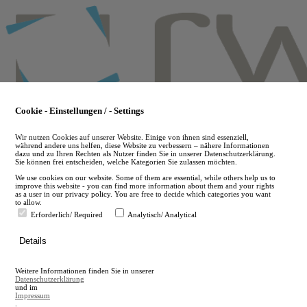
Skip
to
main
content
Cookie - Einstellungen / - Settings
Wir nutzen Cookies auf unserer Website. Einige von ihnen sind essenziell,
während andere uns helfen, diese Website zu verbessern – nähere Informationen
dazu und zu Ihren Rechten als Nutzer finden Sie in unserer Datenschutzerklärung.
Sie können frei entscheiden, welche Kategorien Sie zulassen möchten.
We use cookies on our website. Some of them are essential, while others help us to
improve this website - you can find more information about them and your rights
as a user in our privacy policy. You are free to decide which categories you want
to allow.
Erforderlich/ Required
Analytisch/ Analytical
de
Details
en
A
Weitere Informationen finden Sie in unserer
A
Datenschutzerklärung
und im
Impressum
.