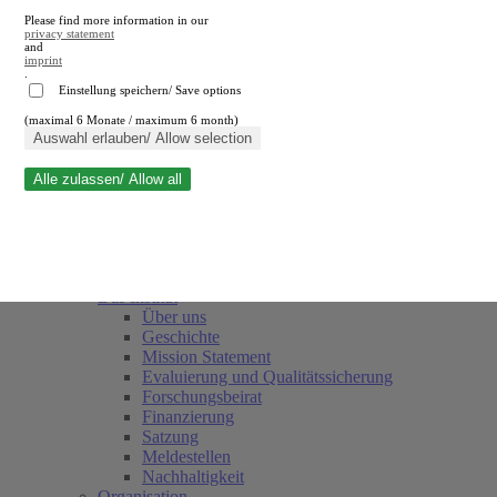
Please find more information in our
privacy statement
and
imprint
.
Einstellung speichern/ Save options
(maximal 6 Monate / maximum 6 month)
Suche schließen
Auswahl erlauben/ Allow selection
Alle zulassen/ Allow all
RWI
Termine
Team
Freunde und Förderer
Das Institut
Über uns
Geschichte
Mission Statement
Evaluierung und Qualitätssicherung
Forschungsbeirat
Finanzierung
Satzung
Meldestellen
Nachhaltigkeit
Organisation