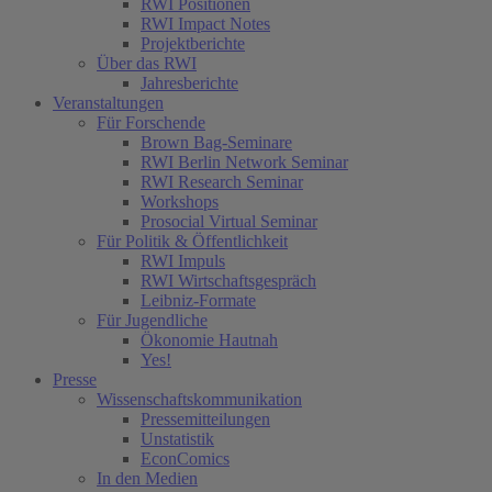
RWI Positionen
RWI Impact Notes
Projektberichte
Über das RWI
Jahresberichte
Veranstaltungen
Für Forschende
Brown Bag-Seminare
RWI Berlin Network Seminar
RWI Research Seminar
Workshops
Prosocial Virtual Seminar
Für Politik & Öffentlichkeit
RWI Impuls
RWI Wirtschaftsgespräch
Leibniz-Formate
Für Jugendliche
Ökonomie Hautnah
Yes!
Presse
Wissenschaftskommunikation
Pressemitteilungen
Unstatistik
EconComics
In den Medien