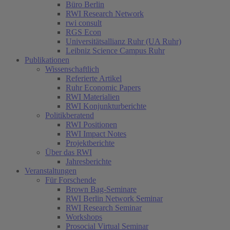
Büro Berlin
RWI Research Network
rwi consult
RGS Econ
Universitätsallianz Ruhr (UA Ruhr)
Leibniz Science Campus Ruhr
Publikationen
Wissenschaftlich
Referierte Artikel
Ruhr Economic Papers
RWI Materialien
RWI Konjunkturberichte
Politikberatend
RWI Positionen
RWI Impact Notes
Projektberichte
Über das RWI
Jahresberichte
Veranstaltungen
Für Forschende
Brown Bag-Seminare
RWI Berlin Network Seminar
RWI Research Seminar
Workshops
Prosocial Virtual Seminar