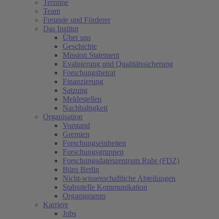
Termine
Team
Freunde und Förderer
Das Institut
Über uns
Geschichte
Mission Statement
Evaluierung und Qualitätssicherung
Forschungsbeirat
Finanzierung
Satzung
Meldestellen
Nachhaltigkeit
Organisation
Vorstand
Gremien
Forschungseinheiten
Forschungsgruppen
Forschungsdatenzentrum Ruhr (FDZ)
Büro Berlin
Nicht-wissenschaftliche Abteilungen
Stabsstelle Kommunikation
Organigramm
Karriere
Jobs