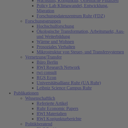
Wachstum, Konjunktur, Öffentliche Finanzen
Policy Lab Klimawandel, Entwicklung,
Migration
Forschungsdatenzentrum Ruhr (FDZ)
Forschungsgruppen
Hochschulforschung
Ökologische Transformation, Arbeitsmarkt, Aus-
und Weiterbildung
Wärme und Wohnen
Prosoziales Verhalten
Mikrostruktur von Steuer- und Transfersystemen
Vernetzung/Transfer
Büro Berlin
RWI Research Network
rwi consult
RGS Econ
Universitätsallianz Ruhr (UA Ruhr)
Leibniz Science Campus Ruhr
Publikationen
Wissenschaftlich
Referierte Artikel
Ruhr Economic Papers
RWI Materialien
RWI Konjunkturberichte
Politikberatend