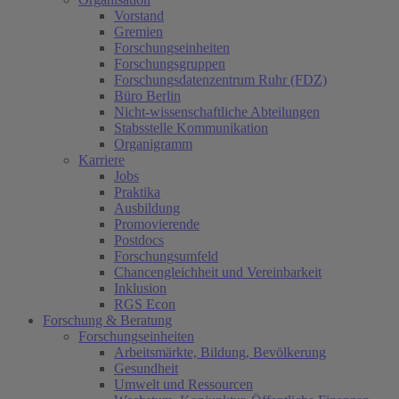
Vorstand
Gremien
Forschungseinheiten
Forschungsgruppen
Forschungsdatenzentrum Ruhr (FDZ)
Büro Berlin
Nicht-wissenschaftliche Abteilungen
Stabsstelle Kommunikation
Organigramm
Karriere
Jobs
Praktika
Ausbildung
Promovierende
Postdocs
Forschungsumfeld
Chancengleichheit und Vereinbarkeit
Inklusion
RGS Econ
Forschung & Beratung
Forschungseinheiten
Arbeitsmärkte, Bildung, Bevölkerung
Gesundheit
Umwelt und Ressourcen