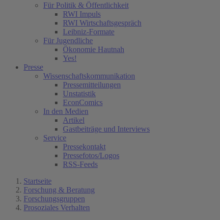
Für Politik & Öffentlichkeit
RWI Impuls
RWI Wirtschaftsgespräch
Leibniz-Formate
Für Jugendliche
Ökonomie Hautnah
Yes!
Presse
Wissenschaftskommunikation
Pressemitteilungen
Unstatistik
EconComics
In den Medien
Artikel
Gastbeiträge und Interviews
Service
Pressekontakt
Pressefotos/Logos
RSS-Feeds
Startseite
Forschung & Beratung
Forschungsgruppen
Prosoziales Verhalten