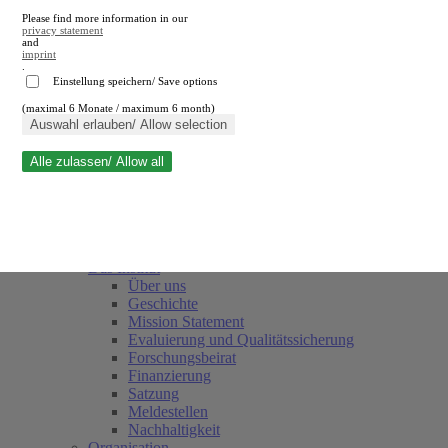
Please find more information in our
privacy statement
and
imprint
.
Einstellung speichern/ Save options
(maximal 6 Monate / maximum 6 month)
Suche schließen
Auswahl erlauben/ Allow selection
Alle zulassen/ Allow all
RWI
Termine
Team
Freunde und Förderer
Das Institut
Über uns
Geschichte
Mission Statement
Evaluierung und Qualitätssicherung
Forschungsbeirat
Finanzierung
Satzung
Meldestellen
Nachhaltigkeit
Organisation