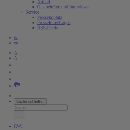
Artikel
Gastbeiträge und Interviews
Service
Pressekontakt
Pressefotos/Logos
RSS-Feeds
de
en
A
A
Suche schließen
RWI