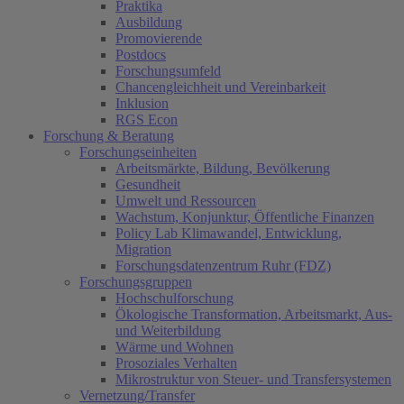
Praktika
Ausbildung
Promovierende
Postdocs
Forschungsumfeld
Chancengleichheit und Vereinbarkeit
Inklusion
RGS Econ
Forschung & Beratung
Forschungseinheiten
Arbeitsmärkte, Bildung, Bevölkerung
Gesundheit
Umwelt und Ressourcen
Wachstum, Konjunktur, Öffentliche Finanzen
Policy Lab Klimawandel, Entwicklung,
Migration
Forschungsdatenzentrum Ruhr (FDZ)
Forschungsgruppen
Hochschulforschung
Ökologische Transformation, Arbeitsmarkt, Aus-
und Weiterbildung
Wärme und Wohnen
Prosoziales Verhalten
Mikrostruktur von Steuer- und Transfersystemen
Vernetzung/Transfer