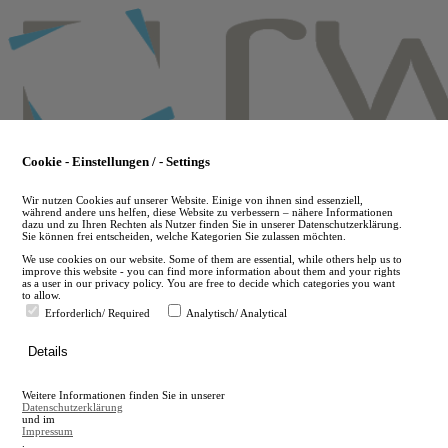
Skip
to
main
content
Cookie - Einstellungen / - Settings
Wir nutzen Cookies auf unserer Website. Einige von ihnen sind essenziell,
während andere uns helfen, diese Website zu verbessern – nähere Informationen
dazu und zu Ihren Rechten als Nutzer finden Sie in unserer Datenschutzerklärung.
Sie können frei entscheiden, welche Kategorien Sie zulassen möchten.
We use cookies on our website. Some of them are essential, while others help us to
improve this website - you can find more information about them and your rights
as a user in our privacy policy. You are free to decide which categories you want
to allow.
Erforderlich/ Required
Analytisch/ Analytical
de
Details
en
A
Weitere Informationen finden Sie in unserer
A
Datenschutzerklärung
und im
Impressum
.