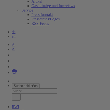
Artikel
Gastbeiträge und Interviews
Service
Pressekontakt
Pressefotos/Logos
RSS-Feeds
de
en
A
A
Suche schließen
RWI