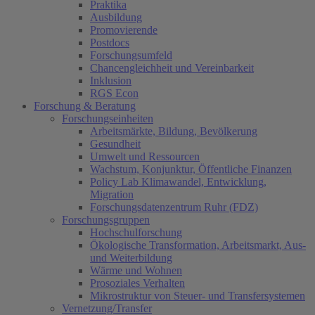
Praktika
Ausbildung
Promovierende
Postdocs
Forschungsumfeld
Chancengleichheit und Vereinbarkeit
Inklusion
RGS Econ
Forschung & Beratung
Forschungseinheiten
Arbeitsmärkte, Bildung, Bevölkerung
Gesundheit
Umwelt und Ressourcen
Wachstum, Konjunktur, Öffentliche Finanzen
Policy Lab Klimawandel, Entwicklung,
Migration
Forschungsdatenzentrum Ruhr (FDZ)
Forschungsgruppen
Hochschulforschung
Ökologische Transformation, Arbeitsmarkt, Aus-
und Weiterbildung
Wärme und Wohnen
Prosoziales Verhalten
Mikrostruktur von Steuer- und Transfersystemen
Vernetzung/Transfer