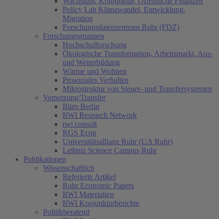
Wachstum, Konjunktur, Öffentliche Finanzen
Policy Lab Klimawandel, Entwicklung,
Migration
Forschungsdatenzentrum Ruhr (FDZ)
Forschungsgruppen
Hochschulforschung
Ökologische Transformation, Arbeitsmarkt, Aus-
und Weiterbildung
Wärme und Wohnen
Prosoziales Verhalten
Mikrostruktur von Steuer- und Transfersystemen
Vernetzung/Transfer
Büro Berlin
RWI Research Network
rwi consult
RGS Econ
Universitätsallianz Ruhr (UA Ruhr)
Leibniz Science Campus Ruhr
Publikationen
Wissenschaftlich
Referierte Artikel
Ruhr Economic Papers
RWI Materialien
RWI Konjunkturberichte
Politikberatend