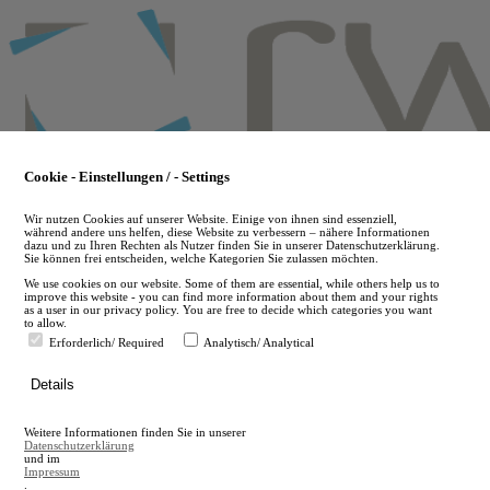
Skip
to
main
content
Cookie - Einstellungen / - Settings
Wir nutzen Cookies auf unserer Website. Einige von ihnen sind essenziell,
während andere uns helfen, diese Website zu verbessern – nähere Informationen
dazu und zu Ihren Rechten als Nutzer finden Sie in unserer Datenschutzerklärung.
Sie können frei entscheiden, welche Kategorien Sie zulassen möchten.
We use cookies on our website. Some of them are essential, while others help us to
improve this website - you can find more information about them and your rights
as a user in our privacy policy. You are free to decide which categories you want
to allow.
Erforderlich/ Required
Analytisch/ Analytical
de
Details
en
A
Weitere Informationen finden Sie in unserer
A
Datenschutzerklärung
und im
Impressum
.