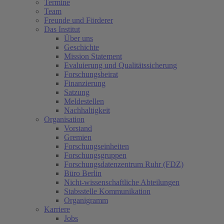
Termine
Team
Freunde und Förderer
Das Institut
Über uns
Geschichte
Mission Statement
Evaluierung und Qualitätssicherung
Forschungsbeirat
Finanzierung
Satzung
Meldestellen
Nachhaltigkeit
Organisation
Vorstand
Gremien
Forschungseinheiten
Forschungsgruppen
Forschungsdatenzentrum Ruhr (FDZ)
Büro Berlin
Nicht-wissenschaftliche Abteilungen
Stabsstelle Kommunikation
Organigramm
Karriere
Jobs