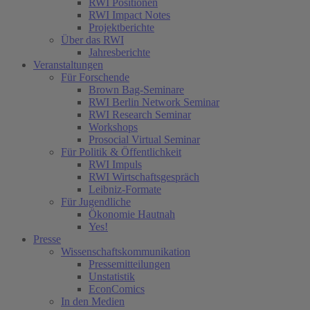
RWI Positionen
RWI Impact Notes
Projektberichte
Über das RWI
Jahresberichte
Veranstaltungen
Für Forschende
Brown Bag-Seminare
RWI Berlin Network Seminar
RWI Research Seminar
Workshops
Prosocial Virtual Seminar
Für Politik & Öffentlichkeit
RWI Impuls
RWI Wirtschaftsgespräch
Leibniz-Formate
Für Jugendliche
Ökonomie Hautnah
Yes!
Presse
Wissenschaftskommunikation
Pressemitteilungen
Unstatistik
EconComics
In den Medien