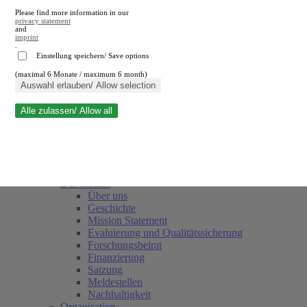
Please find more information in our
privacy statement
and
imprint
.
Einstellung speichern/ Save options
(maximal 6 Monate / maximum 6 month)
Suche schließen
Auswahl erlauben/ Allow selection
Alle zulassen/ Allow all
RWI
Termine
Team
Freunde und Förderer
Das Institut
Über uns
Geschichte
Mission Statement
Evaluierung und Qualitätssicherung
Forschungsbeirat
Finanzierung
Satzung
Meldestellen
Nachhaltigkeit
Organisation