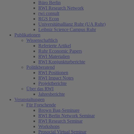
Büro Berlin
RWI Research Network
rwi consult
RGS Econ
Universitätsallianz Ruhr (UA Ruhr)
Leibniz Science Campus Ruhr
Publikationen
Wissenschaftlich
Referierte Artikel
Ruhr Economic Papers
RWI Materialien
RWI Konjunkturberichte
Politikberatend
RWI Positionen
RWI Impact Notes
Projektberichte
Über das RWI
Jahresberichte
Veranstaltungen
Für Forschende
Brown Bag-Seminare
RWI Berlin Network Seminar
RWI Research Seminar
Workshops
Prosocial Virtual Seminar