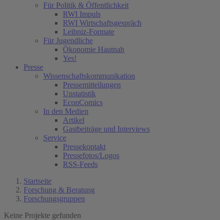
Für Politik & Öffentlichkeit
RWI Impuls
RWI Wirtschaftsgespräch
Leibniz-Formate
Für Jugendliche
Ökonomie Hautnah
Yes!
Presse
Wissenschaftskommunikation
Pressemitteilungen
Unstatistik
EconComics
In den Medien
Artikel
Gastbeiträge und Interviews
Service
Pressekontakt
Pressefotos/Logos
RSS-Feeds
Startseite
Forschung & Beratung
Forschungsgruppen
Keine Projekte gefunden