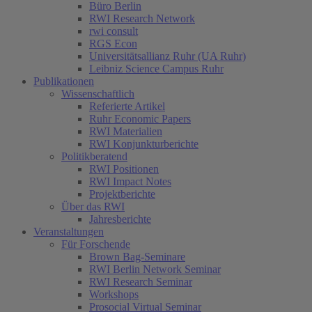
Büro Berlin
RWI Research Network
rwi consult
RGS Econ
Universitätsallianz Ruhr (UA Ruhr)
Leibniz Science Campus Ruhr
Publikationen
Wissenschaftlich
Referierte Artikel
Ruhr Economic Papers
RWI Materialien
RWI Konjunkturberichte
Politikberatend
RWI Positionen
RWI Impact Notes
Projektberichte
Über das RWI
Jahresberichte
Veranstaltungen
Für Forschende
Brown Bag-Seminare
RWI Berlin Network Seminar
RWI Research Seminar
Workshops
Prosocial Virtual Seminar