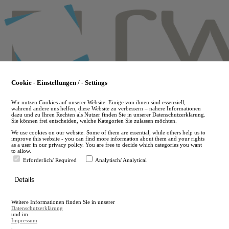
Skip
to
main
content
Cookie - Einstellungen / - Settings
Wir nutzen Cookies auf unserer Website. Einige von ihnen sind essenziell,
während andere uns helfen, diese Website zu verbessern – nähere Informationen
dazu und zu Ihren Rechten als Nutzer finden Sie in unserer Datenschutzerklärung.
Sie können frei entscheiden, welche Kategorien Sie zulassen möchten.
We use cookies on our website. Some of them are essential, while others help us to
improve this website - you can find more information about them and your rights
as a user in our privacy policy. You are free to decide which categories you want
to allow.
Erforderlich/ Required
Analytisch/ Analytical
de
Details
en
A
Weitere Informationen finden Sie in unserer
A
Datenschutzerklärung
und im
Impressum
.