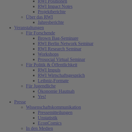
RWI Positionen
RWI Impact Notes
Projektberichte
Über das RWI
Jahresberichte
Veranstaltungen
Für Forschende
Brown Bag-Seminare
RWI Berlin Network Seminar
RWI Research Seminar
Workshops
Prosocial Virtual Seminar
Für Politik & Öffentlichkeit
RWI Impuls
RWI Wirtschaftsgespräch
Leibniz-Formate
Für Jugendliche
Ökonomie Hautnah
Yes!
Presse
Wissenschaftskommunikation
Pressemitteilungen
Unstatistik
EconComics
In den Medien