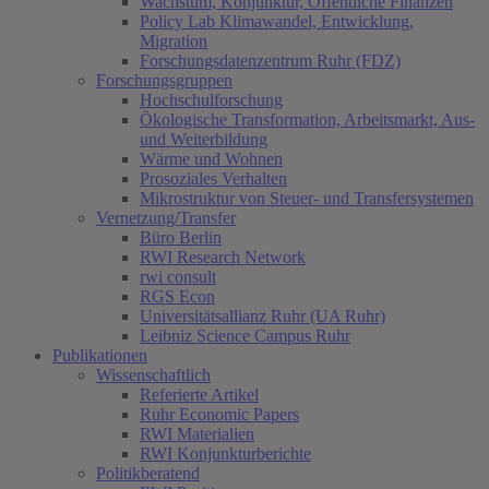
Wachstum, Konjunktur, Öffentliche Finanzen
Policy Lab Klimawandel, Entwicklung,
Migration
Forschungsdatenzentrum Ruhr (FDZ)
Forschungsgruppen
Hochschulforschung
Ökologische Transformation, Arbeitsmarkt, Aus-
und Weiterbildung
Wärme und Wohnen
Prosoziales Verhalten
Mikrostruktur von Steuer- und Transfersystemen
Vernetzung/Transfer
Büro Berlin
RWI Research Network
rwi consult
RGS Econ
Universitätsallianz Ruhr (UA Ruhr)
Leibniz Science Campus Ruhr
Publikationen
Wissenschaftlich
Referierte Artikel
Ruhr Economic Papers
RWI Materialien
RWI Konjunkturberichte
Politikberatend