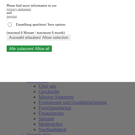
Please find more information in our
privacy statement
and
imprint
.
Einstellung speichern/ Save options
(maximal 6 Monate / maximum 6 month)
Suche schließen
Auswahl erlauben/ Allow selection
Alle zulassen/ Allow all
RWI
Termine
Team
Freunde und Förderer
Das Institut
Über uns
Geschichte
Mission Statement
Evaluierung und Qualitätssicherung
Forschungsbeirat
Finanzierung
Satzung
Meldestellen
Nachhaltigkeit
Organisation