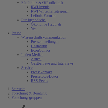
Für Politik & Öffentlichkeit
RWI Impuls
RWI Wirtschaftsgespräch
Leibniz-Formate
Für Jugendliche
Ökonomie Hautnah
Yes!
Presse
Wissenschaftskommunikation
Pressemitteilungen
Unstatistik
EconComics
In den Medien
Artikel
Gastbeiträge und Interviews
Service
Pressekontakt
Pressefotos/Logos
RSS-Feeds
Startseite
Forschung & Beratung
Forschungsgruppen