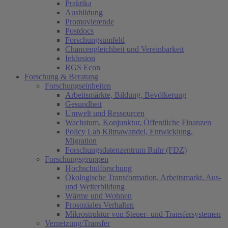
Praktika
Ausbildung
Promovierende
Postdocs
Forschungsumfeld
Chancengleichheit und Vereinbarkeit
Inklusion
RGS Econ
Forschung & Beratung
Forschungseinheiten
Arbeitsmärkte, Bildung, Bevölkerung
Gesundheit
Umwelt und Ressourcen
Wachstum, Konjunktur, Öffentliche Finanzen
Policy Lab Klimawandel, Entwicklung,
Migration
Forschungsdatenzentrum Ruhr (FDZ)
Forschungsgruppen
Hochschulforschung
Ökologische Transformation, Arbeitsmarkt, Aus-
und Weiterbildung
Wärme und Wohnen
Prosoziales Verhalten
Mikrostruktur von Steuer- und Transfersystemen
Vernetzung/Transfer