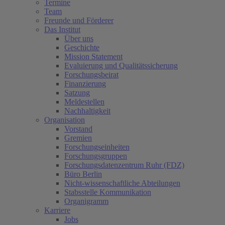
Termine
Team
Freunde und Förderer
Das Institut
Über uns
Geschichte
Mission Statement
Evaluierung und Qualitätssicherung
Forschungsbeirat
Finanzierung
Satzung
Meldestellen
Nachhaltigkeit
Organisation
Vorstand
Gremien
Forschungseinheiten
Forschungsgruppen
Forschungsdatenzentrum Ruhr (FDZ)
Büro Berlin
Nicht-wissenschaftliche Abteilungen
Stabsstelle Kommunikation
Organigramm
Karriere
Jobs