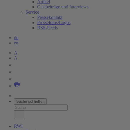
Artikel
Gastbeiträge und Interviews
Service
Pressekontakt
Pressefotos/Logos
RSS-Feeds
de
en
A
A
Suche schließen
RWI