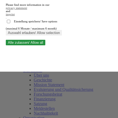
Please find more information in our
privacy statement
and
imprint
.
Einstellung speichern/ Save options
(maximal 6 Monate / maximum 6 month)
Suche schließen
Auswahl erlauben/ Allow selection
Alle zulassen/ Allow all
RWI
Termine
Team
Freunde und Förderer
Das Institut
Über uns
Geschichte
Mission Statement
Evaluierung und Qualitätssicherung
Forschungsbeirat
Finanzierung
Satzung
Meldestellen
Nachhaltigkeit
Organisation