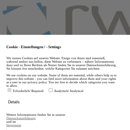
Skip
to
main
content
Cookie - Einstellungen / - Settings
Wir nutzen Cookies auf unserer Website. Einige von ihnen sind essenziell,
während andere uns helfen, diese Website zu verbessern – nähere Informationen
dazu und zu Ihren Rechten als Nutzer finden Sie in unserer Datenschutzerklärung.
Sie können frei entscheiden, welche Kategorien Sie zulassen möchten.
We use cookies on our website. Some of them are essential, while others help us to
improve this website - you can find more information about them and your rights
as a user in our privacy policy. You are free to decide which categories you want
to allow.
Erforderlich/ Required
Analytisch/ Analytical
de
Details
en
A
Weitere Informationen finden Sie in unserer
A
Datenschutzerklärung
und im
Impressum
.