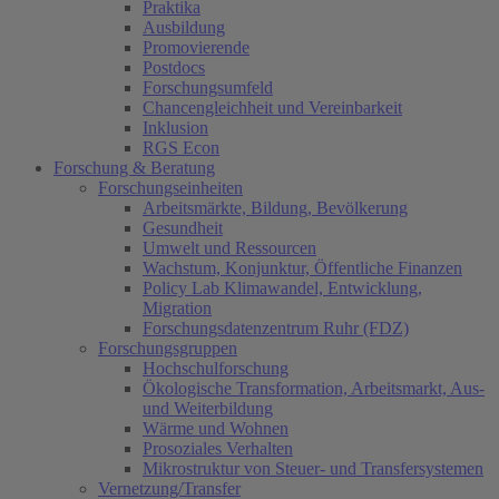
Praktika
Ausbildung
Promovierende
Postdocs
Forschungsumfeld
Chancengleichheit und Vereinbarkeit
Inklusion
RGS Econ
Forschung & Beratung
Forschungseinheiten
Arbeitsmärkte, Bildung, Bevölkerung
Gesundheit
Umwelt und Ressourcen
Wachstum, Konjunktur, Öffentliche Finanzen
Policy Lab Klimawandel, Entwicklung,
Migration
Forschungsdatenzentrum Ruhr (FDZ)
Forschungsgruppen
Hochschulforschung
Ökologische Transformation, Arbeitsmarkt, Aus-
und Weiterbildung
Wärme und Wohnen
Prosoziales Verhalten
Mikrostruktur von Steuer- und Transfersystemen
Vernetzung/Transfer