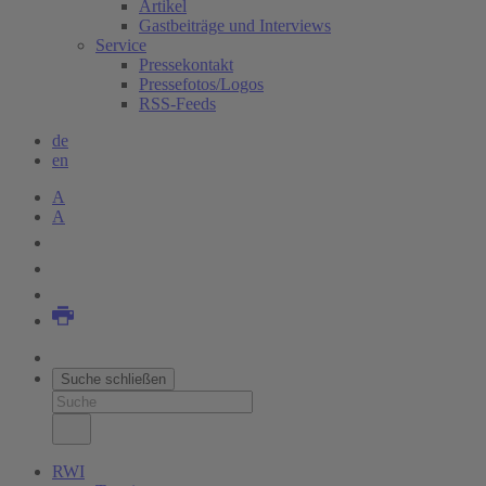
Artikel
Gastbeiträge und Interviews
Service
Pressekontakt
Pressefotos/Logos
RSS-Feeds
de
en
A
A
Suche schließen
RWI