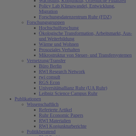
Wachstum, Konjunktur, Öffentliche Finanzen
Policy Lab Klimawandel, Entwicklung,
Migration
Forschungsdatenzentrum Ruhr (FDZ)
Forschungsgruppen
Hochschulforschung
Ökologische Transformation, Arbeitsmarkt, Aus-
und Weiterbildung
Wärme und Wohnen
Prosoziales Verhalten
Mikrostruktur von Steuer- und Transfersystemen
Vernetzung/Transfer
Büro Berlin
RWI Research Network
rwi consult
RGS Econ
Universitätsallianz Ruhr (UA Ruhr)
Leibniz Science Campus Ruhr
Publikationen
Wissenschaftlich
Referierte Artikel
Ruhr Economic Papers
RWI Materialien
RWI Konjunkturberichte
Politikberatend