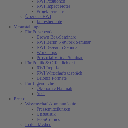
RWI Positionen
RWI Impact Notes
Projektberichte
Über das RWI
Jahresberichte
Veranstaltungen
Für Forschende
Brown Bag-Seminare
RWI Berlin Network Seminar
RWI Research Seminar
Workshops
Prosocial Virtual Seminar
Für Politik & Öffentlichkeit
RWI Impuls
RWI Wirtschaftsgespräch
Leibniz-Formate
Für Jugendliche
Ökonomie Hautnah
Yes!
Presse
Wissenschaftskommunikation
Pressemitteilungen
Unstatistik
EconComics
In den Medien