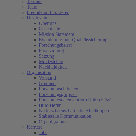
Termine
Team
Freunde und Förderer
Das Institut
Über uns
Geschichte
Mission Statement
Evaluierung und Qualitätssicherung
Forschungsbeirat
Finanzierung
Satzung
Meldestellen
Nachhaltigkeit
Organisation
Vorstand
Gremien
Forschungseinheiten
Forschungsgruppen
Forschungsdatenzentrum Ruhr (FDZ)
Büro Berlin
Nicht-wissenschaftliche Abteilungen
Stabsstelle Kommunikation
Organigramm
Karriere
Jobs