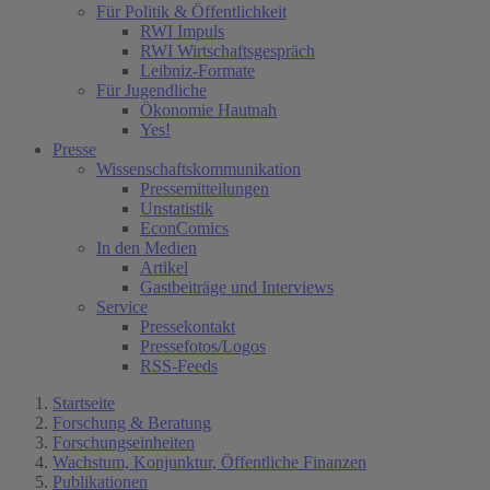
Für Politik & Öffentlichkeit
RWI Impuls
RWI Wirtschaftsgespräch
Leibniz-Formate
Für Jugendliche
Ökonomie Hautnah
Yes!
Presse
Wissenschaftskommunikation
Pressemitteilungen
Unstatistik
EconComics
In den Medien
Artikel
Gastbeiträge und Interviews
Service
Pressekontakt
Pressefotos/Logos
RSS-Feeds
Startseite
Forschung & Beratung
Forschungseinheiten
Wachstum, Konjunktur, Öffentliche Finanzen
Publikationen