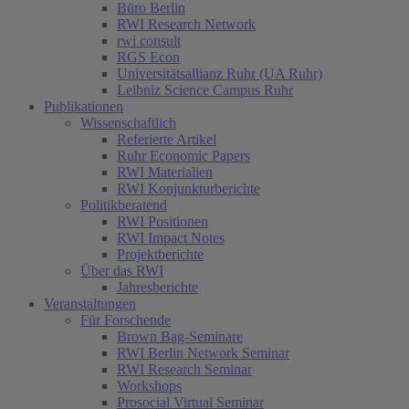
Büro Berlin
RWI Research Network
rwi consult
RGS Econ
Universitätsallianz Ruhr (UA Ruhr)
Leibniz Science Campus Ruhr
Publikationen
Wissenschaftlich
Referierte Artikel
Ruhr Economic Papers
RWI Materialien
RWI Konjunkturberichte
Politikberatend
RWI Positionen
RWI Impact Notes
Projektberichte
Über das RWI
Jahresberichte
Veranstaltungen
Für Forschende
Brown Bag-Seminare
RWI Berlin Network Seminar
RWI Research Seminar
Workshops
Prosocial Virtual Seminar