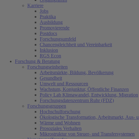
Karriere
Jobs
Praktika
Ausbildung
Promovierende
Postdocs
Forschungsumfeld
Chancengleichheit und Vereinbarkeit
Inklusion
RGS Econ
Forschung & Beratung
Forschungseinheiten
Arbeitsmärkte, Bildung, Bevölkerung
Gesundheit
Umwelt und Ressourcen
Wachstum, Konjunktur, Öffentliche Finanzen
Policy Lab Klimawandel, Entwicklung, Migration
Forschungsdatenzentrum Ruhr (FDZ)
Forschungsgruppen
Hochschulforschung
Ökologische Transformation, Arbeitsmarkt, Aus- 
Wärme und Wohnen
Prosoziales Verhalten
Mikrostruktur von Steuer- und Transfersystemen