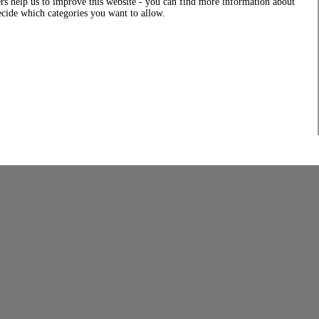
rs help us to improve this website - you can find more information about
decide which categories you want to allow.