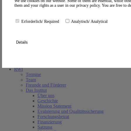
A
We use cookies on our website. Some of them are essential, while othe
them and your rights as a user in our privacy policy. You are free to 
Erforderlich/ Required
Analytisch/ Analytical
Details
Suche schließen
RWI
Termine
Team
Freunde und Förderer
Das Institut
Über uns
Geschichte
Mission Statement
Evaluierung und Qualitätssicherung
Forschungsbeirat
Finanzierung
Satzung