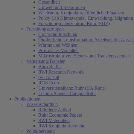
Gesundheit
Umwelt und Ressourcen
Wachstum, Konjunktur, Öffentliche Finanzen
Policy Lab Klimawandel, Entwicklung, Migration
Forschungsdatenzentrum Ruhr (FDZ)
Forschungsgruppen
Hochschulforschung
Ökologische Transformation, Arbeitsmarkt, Aus- 
Wärme und Wohnen
Prosoziales Verhalten
Mikrostruktur von Steuer- und Transfersystemen
Vernetzung/Transfer
Büro Berlin
RWI Research Network
rwi consult
RGS Econ
Universitätsallianz Ruhr (UA Ruhr)
Leibniz Science Campus Ruhr
Publikationen
Wissenschaftlich
Referierte Artikel
Ruhr Economic Papers
RWI Materialien
RWI Konjunkturberichte
Politikberatend