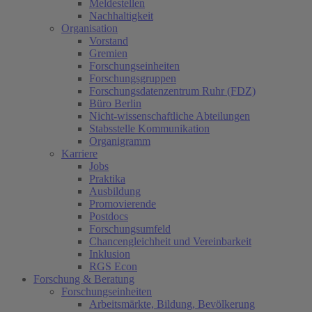
Meldestellen
Nachhaltigkeit
Organisation
Vorstand
Gremien
Forschungseinheiten
Forschungsgruppen
Forschungsdatenzentrum Ruhr (FDZ)
Büro Berlin
Nicht-wissenschaftliche Abteilungen
Stabsstelle Kommunikation
Organigramm
Karriere
Jobs
Praktika
Ausbildung
Promovierende
Postdocs
Forschungsumfeld
Chancengleichheit und Vereinbarkeit
Inklusion
RGS Econ
Forschung & Beratung
Forschungseinheiten
Arbeitsmärkte, Bildung, Bevölkerung