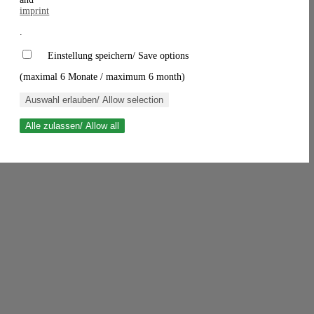
imprint
.
Einstellung speichern/ Save options
(maximal 6 Monate / maximum 6 month)
Auswahl erlauben/ Allow selection
Alle zulassen/ Allow all