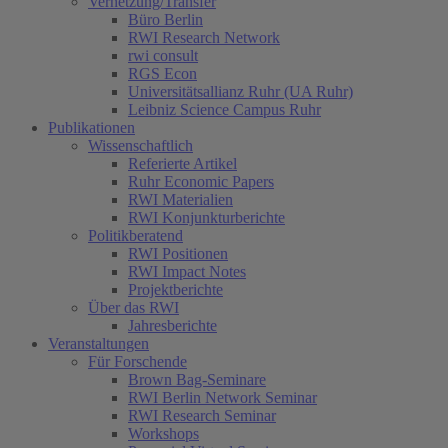
Vernetzung/Transfer
Büro Berlin
RWI Research Network
rwi consult
RGS Econ
Universitätsallianz Ruhr (UA Ruhr)
Leibniz Science Campus Ruhr
Publikationen
Wissenschaftlich
Referierte Artikel
Ruhr Economic Papers
RWI Materialien
RWI Konjunkturberichte
Politikberatend
RWI Positionen
RWI Impact Notes
Projektberichte
Über das RWI
Jahresberichte
Veranstaltungen
Für Forschende
Brown Bag-Seminare
RWI Berlin Network Seminar
RWI Research Seminar
Workshops