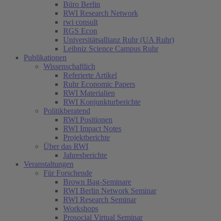
Büro Berlin
RWI Research Network
rwi consult
RGS Econ
Universitätsallianz Ruhr (UA Ruhr)
Leibniz Science Campus Ruhr
Publikationen
Wissenschaftlich
Referierte Artikel
Ruhr Economic Papers
RWI Materialien
RWI Konjunkturberichte
Politikberatend
RWI Positionen
RWI Impact Notes
Projektberichte
Über das RWI
Jahresberichte
Veranstaltungen
Für Forschende
Brown Bag-Seminare
RWI Berlin Network Seminar
RWI Research Seminar
Workshops
Prosocial Virtual Seminar