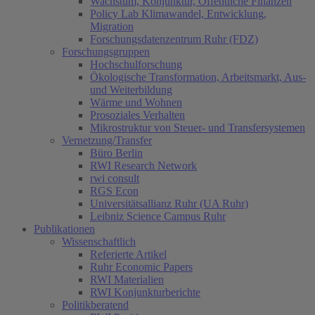
Wachstum, Konjunktur, Öffentliche Finanzen
Policy Lab Klimawandel, Entwicklung,
Migration
Forschungsdatenzentrum Ruhr (FDZ)
Forschungsgruppen
Hochschulforschung
Ökologische Transformation, Arbeitsmarkt, Aus-
und Weiterbildung
Wärme und Wohnen
Prosoziales Verhalten
Mikrostruktur von Steuer- und Transfersystemen
Vernetzung/Transfer
Büro Berlin
RWI Research Network
rwi consult
RGS Econ
Universitätsallianz Ruhr (UA Ruhr)
Leibniz Science Campus Ruhr
Publikationen
Wissenschaftlich
Referierte Artikel
Ruhr Economic Papers
RWI Materialien
RWI Konjunkturberichte
Politikberatend