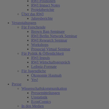
RWI Positionen
RWI Impact Notes
Projektberichte
Über das RWI
Jahresberichte
Veranstaltungen
Für Forschende
Brown Bag-Seminare
RWI Berlin Network Seminar
RWI Research Seminar
Workshops
Prosocial Virtual Seminar
Für Politik & Öffentlichkeit
RWI Impuls
RWI Wirtschaftsgespräch
Leibniz-Formate
Für Jugendliche
Ökonomie Hautnah
Yes!
Presse
Wissenschaftskommunikation
Pressemitteilungen
Unstatistik
EconComics
In den Medien