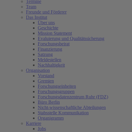
Termine
Team
Freunde und Förderer
Das Institut
Über uns
Geschichte
Mission Statement
Evaluierung und Qualitätssicherung
Forschungsbeirat
Finanzierung
Satzung
Meldestellen
Nachhaltigkeit
Organisation
Vorstand
Gremien
Forschungseinheiten
Forschungsgruppen
Forschungsdatenzentrum Ruhr (FDZ)
Büro Berlin
Nicht-wissenschaftliche Abteilungen
Stabsstelle Kommunikation
Organigramm
Karriere
Jobs