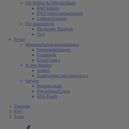
Für Politik & Öffentlichkeit
RWI Impuls
RWI Wirtschaftsgespräch
Leibniz-Formate
Für Jugendliche
Ökonomie Hautnah
Yes!
Presse
Wissenschaftskommunikation
Pressemitteilungen
Unstatistik
EconComics
In den Medien
Artikel
Gastbeiträge und Interviews
Service
Pressekontakt
Pressefotos/Logos
RSS-Feeds
Startseite
RWI
Team