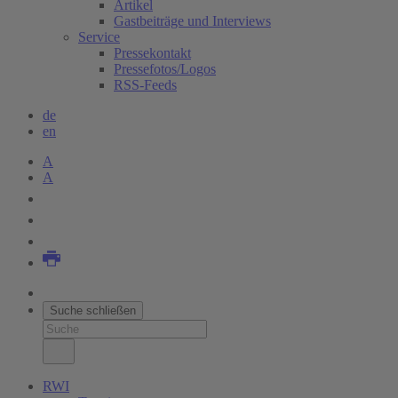
Artikel
Gastbeiträge und Interviews
Service
Pressekontakt
Pressefotos/Logos
RSS-Feeds
de
en
A
A
Suche schließen
RWI