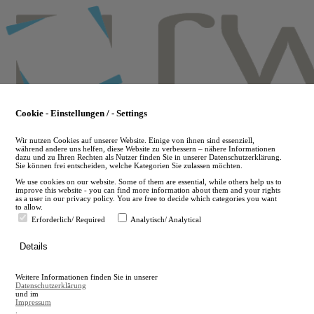
Skip
to
main
content
Cookie - Einstellungen / - Settings
Wir nutzen Cookies auf unserer Website. Einige von ihnen sind essenziell,
während andere uns helfen, diese Website zu verbessern – nähere Informationen
dazu und zu Ihren Rechten als Nutzer finden Sie in unserer Datenschutzerklärung.
Sie können frei entscheiden, welche Kategorien Sie zulassen möchten.
We use cookies on our website. Some of them are essential, while others help us to
improve this website - you can find more information about them and your rights
as a user in our privacy policy. You are free to decide which categories you want
to allow.
Erforderlich/ Required
Analytisch/ Analytical
de
Details
en
A
Weitere Informationen finden Sie in unserer
A
Datenschutzerklärung
und im
Impressum
.