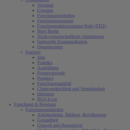
Vorstand
Gremien
Forschungseinheiten
Forschungsgruppen
Forschungsdatenzentrum Ruhr (FDZ)
Büro Berlin
Nicht-wissenschaftliche Abteilungen
Stabsstelle Kommunikation
Organigramm
Karriere
Jobs
Praktika
Ausbildung
Promovierende
Postdocs
Forschungsumfeld
Chancengleichheit und Vereinbarkeit
Inklusion
RGS Econ
Forschung & Beratung
Forschungseinheiten
Arbeitsmärkte, Bildung, Bevölkerung
Gesundheit
Umwelt und Ressourcen