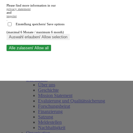
Please find more information in our
privacy statement
and
imprint
.
Einstellung speichern/ Save options
(maximal 6 Monate / maximum 6 month)
Suche schließen
Auswahl erlauben/ Allow selection
Alle zulassen/ Allow all
RWI
Termine
Team
Freunde und Förderer
Das Institut
Über uns
Geschichte
Mission Statement
Evaluierung und Qualitätssicherung
Forschungsbeirat
Finanzierung
Satzung
Meldestellen
Nachhaltigkeit
Organisation