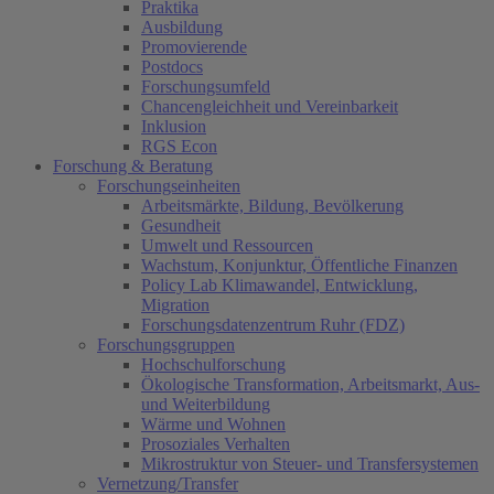
Praktika
Ausbildung
Promovierende
Postdocs
Forschungsumfeld
Chancengleichheit und Vereinbarkeit
Inklusion
RGS Econ
Forschung & Beratung
Forschungseinheiten
Arbeitsmärkte, Bildung, Bevölkerung
Gesundheit
Umwelt und Ressourcen
Wachstum, Konjunktur, Öffentliche Finanzen
Policy Lab Klimawandel, Entwicklung,
Migration
Forschungsdatenzentrum Ruhr (FDZ)
Forschungsgruppen
Hochschulforschung
Ökologische Transformation, Arbeitsmarkt, Aus-
und Weiterbildung
Wärme und Wohnen
Prosoziales Verhalten
Mikrostruktur von Steuer- und Transfersystemen
Vernetzung/Transfer