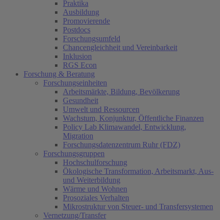
Praktika
Ausbildung
Promovierende
Postdocs
Forschungsumfeld
Chancengleichheit und Vereinbarkeit
Inklusion
RGS Econ
Forschung & Beratung
Forschungseinheiten
Arbeitsmärkte, Bildung, Bevölkerung
Gesundheit
Umwelt und Ressourcen
Wachstum, Konjunktur, Öffentliche Finanzen
Policy Lab Klimawandel, Entwicklung,
Migration
Forschungsdatenzentrum Ruhr (FDZ)
Forschungsgruppen
Hochschulforschung
Ökologische Transformation, Arbeitsmarkt, Aus-
und Weiterbildung
Wärme und Wohnen
Prosoziales Verhalten
Mikrostruktur von Steuer- und Transfersystemen
Vernetzung/Transfer