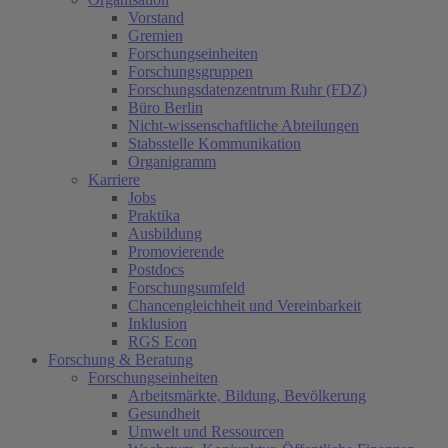
Vorstand
Gremien
Forschungseinheiten
Forschungsgruppen
Forschungsdatenzentrum Ruhr (FDZ)
Büro Berlin
Nicht-wissenschaftliche Abteilungen
Stabsstelle Kommunikation
Organigramm
Karriere
Jobs
Praktika
Ausbildung
Promovierende
Postdocs
Forschungsumfeld
Chancengleichheit und Vereinbarkeit
Inklusion
RGS Econ
Forschung & Beratung
Forschungseinheiten
Arbeitsmärkte, Bildung, Bevölkerung
Gesundheit
Umwelt und Ressourcen