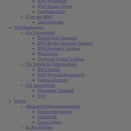
RWI Positionen
RWI Impact Notes
Projektberichte
Über das RWI
Jahresberichte
Veranstaltungen
Für Forschende
Brown Bag-Seminare
RWI Berlin Network Seminar
RWI Research Seminar
Workshops
Prosocial Virtual Seminar
Für Politik & Öffentlichkeit
RWI Impuls
RWI Wirtschaftsgespräch
Leibniz-Formate
Für Jugendliche
Ökonomie Hautnah
Yes!
Presse
Wissenschaftskommunikation
Pressemitteilungen
Unstatistik
EconComics
In den Medien