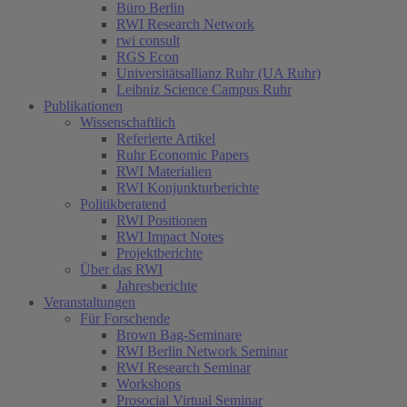
Büro Berlin
RWI Research Network
rwi consult
RGS Econ
Universitätsallianz Ruhr (UA Ruhr)
Leibniz Science Campus Ruhr
Publikationen
Wissenschaftlich
Referierte Artikel
Ruhr Economic Papers
RWI Materialien
RWI Konjunkturberichte
Politikberatend
RWI Positionen
RWI Impact Notes
Projektberichte
Über das RWI
Jahresberichte
Veranstaltungen
Für Forschende
Brown Bag-Seminare
RWI Berlin Network Seminar
RWI Research Seminar
Workshops
Prosocial Virtual Seminar