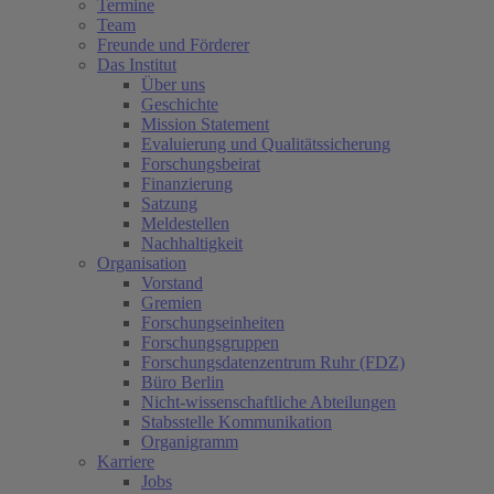
Termine
Team
Freunde und Förderer
Das Institut
Über uns
Geschichte
Mission Statement
Evaluierung und Qualitätssicherung
Forschungsbeirat
Finanzierung
Satzung
Meldestellen
Nachhaltigkeit
Organisation
Vorstand
Gremien
Forschungseinheiten
Forschungsgruppen
Forschungsdatenzentrum Ruhr (FDZ)
Büro Berlin
Nicht-wissenschaftliche Abteilungen
Stabsstelle Kommunikation
Organigramm
Karriere
Jobs