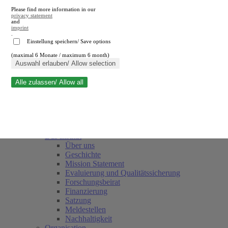
Please find more information in our
privacy statement
and
imprint
.
Einstellung speichern/ Save options
(maximal 6 Monate / maximum 6 month)
Suche schließen
Auswahl erlauben/ Allow selection
Alle zulassen/ Allow all
RWI
Termine
Team
Freunde und Förderer
Das Institut
Über uns
Geschichte
Mission Statement
Evaluierung und Qualitätssicherung
Forschungsbeirat
Finanzierung
Satzung
Meldestellen
Nachhaltigkeit
Organisation