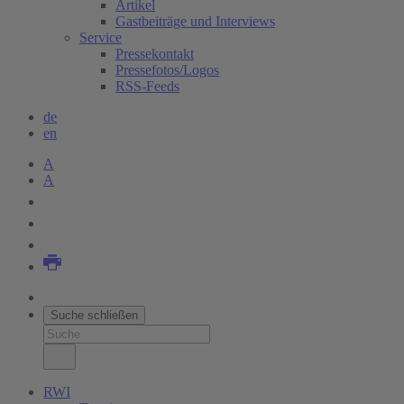
Artikel
Gastbeiträge und Interviews
Service
Pressekontakt
Pressefotos/Logos
RSS-Feeds
de
en
A
A
Suche schließen
RWI