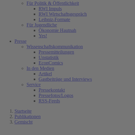
Für Politik & Öffentlichkeit
RWI Impuls
RWI Wirtschaftsgespräch
Leibniz-Formate
Für Jugendliche
Ökonomie Hautnah
Yes!
Presse
Wissenschaftskommunikation
Pressemitteilungen
Unstatistik
EconComics
In den Medien
Artikel
Gastbeiträge und Interviews
Service
Pressekontakt
Pressefotos/Logos
RSS-Feeds
Startseite
Publikationen
Gemischt