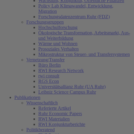
Wachstum, Konjunktur, Öffentliche Finanzen
Policy Lab Klimawandel, Entwicklung,
Migration
Forschungsdatenzentrum Ruhr (FDZ)
Forschungsgruppen
Hochschulforschung
Ökologische Transformation, Arbeitsmarkt, Aus-
und Weiterbildung
Wärme und Wohnen
Prosoziales Verhalten
Mikrostruktur von Steuer- und Transfersystemen
Vernetzung/Transfer
Büro Berlin
RWI Research Network
rwi consult
RGS Econ
Universitätsallianz Ruhr (UA Ruhr)
Leibniz Science Campus Ruhr
Publikationen
Wissenschaftlich
Referierte Artikel
Ruhr Economic Papers
RWI Materialien
RWI Konjunkturberichte
Politikberatend