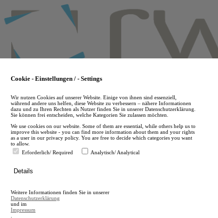
Skip
to
main
content
Cookie - Einstellungen / - Settings
Wir nutzen Cookies auf unserer Website. Einige von ihnen sind essenziell,
während andere uns helfen, diese Website zu verbessern – nähere Informationen
dazu und zu Ihren Rechten als Nutzer finden Sie in unserer Datenschutzerklärung.
Sie können frei entscheiden, welche Kategorien Sie zulassen möchten.
We use cookies on our website. Some of them are essential, while others help us to
improve this website - you can find more information about them and your rights
as a user in our privacy policy. You are free to decide which categories you want
to allow.
Erforderlich/ Required
Analytisch/ Analytical
de
Details
en
A
Weitere Informationen finden Sie in unserer
A
Datenschutzerklärung
und im
Impressum
.