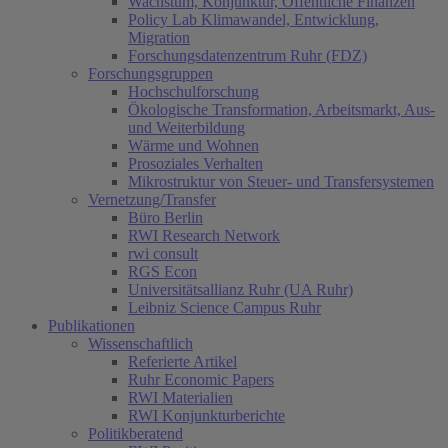
Wachstum, Konjunktur, Öffentliche Finanzen
Policy Lab Klimawandel, Entwicklung,
Migration
Forschungsdatenzentrum Ruhr (FDZ)
Forschungsgruppen
Hochschulforschung
Ökologische Transformation, Arbeitsmarkt, Aus-
und Weiterbildung
Wärme und Wohnen
Prosoziales Verhalten
Mikrostruktur von Steuer- und Transfersystemen
Vernetzung/Transfer
Büro Berlin
RWI Research Network
rwi consult
RGS Econ
Universitätsallianz Ruhr (UA Ruhr)
Leibniz Science Campus Ruhr
Publikationen
Wissenschaftlich
Referierte Artikel
Ruhr Economic Papers
RWI Materialien
RWI Konjunkturberichte
Politikberatend