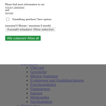
Please find more information in our
privacy statement
and
imprint
.
Einstellung speichern/ Save options
(maximal 6 Monate / maximum 6 month)
Suche schließen
Auswahl erlauben/ Allow selection
Alle zulassen/ Allow all
RWI
Termine
Team
Freunde und Förderer
Das Institut
Über uns
Geschichte
Mission Statement
Evaluierung und Qualitätssicherung
Forschungsbeirat
Finanzierung
Satzung
Meldestellen
Nachhaltigkeit
Organisation