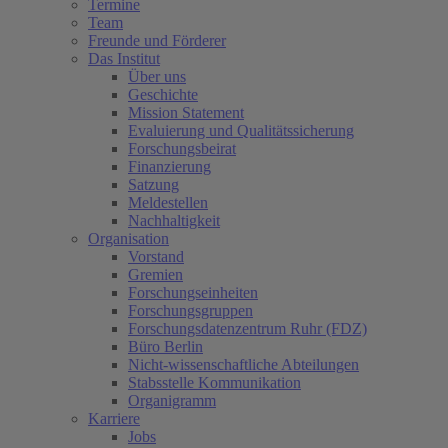
Termine
Team
Freunde und Förderer
Das Institut
Über uns
Geschichte
Mission Statement
Evaluierung und Qualitätssicherung
Forschungsbeirat
Finanzierung
Satzung
Meldestellen
Nachhaltigkeit
Organisation
Vorstand
Gremien
Forschungseinheiten
Forschungsgruppen
Forschungsdatenzentrum Ruhr (FDZ)
Büro Berlin
Nicht-wissenschaftliche Abteilungen
Stabsstelle Kommunikation
Organigramm
Karriere
Jobs