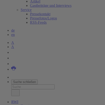
Artikel
Gastbeiträge und Interviews
Service
Pressekontakt
Pressefotos/Logos
RSS-Feeds
de
en
A
A
Suche schließen
RWI