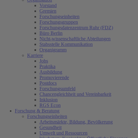
Vorstand
Gremien
Forschungseinheiten
Forschungsgruppen
Forschungsdatenzentrum Ruhr (FDZ)
Büro Berlin
Nicht-wissenschaftliche Abteilungen
Stabsstelle Kommunikation
Organigramm
Karriere
Jobs
Praktika
Ausbildung
Promovierende
Postdocs
Forschungsumfeld
Chancengleichheit und Vereinbarkeit
Inklusion
RGS Econ
Forschung & Beratung
Forschungseinheiten
Arbeitsmärkte, Bildung, Bevölkerung
Gesundheit
Umwelt und Ressourcen