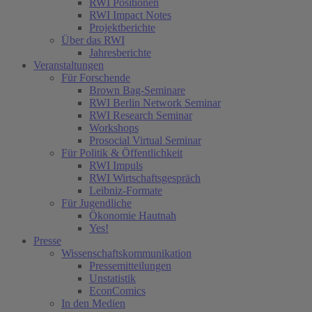
RWI Positionen
RWI Impact Notes
Projektberichte
Über das RWI
Jahresberichte
Veranstaltungen
Für Forschende
Brown Bag-Seminare
RWI Berlin Network Seminar
RWI Research Seminar
Workshops
Prosocial Virtual Seminar
Für Politik & Öffentlichkeit
RWI Impuls
RWI Wirtschaftsgespräch
Leibniz-Formate
Für Jugendliche
Ökonomie Hautnah
Yes!
Presse
Wissenschaftskommunikation
Pressemitteilungen
Unstatistik
EconComics
In den Medien