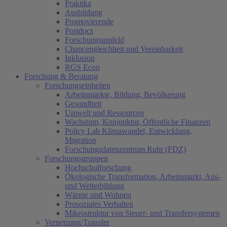
Praktika
Ausbildung
Promovierende
Postdocs
Forschungsumfeld
Chancengleichheit und Vereinbarkeit
Inklusion
RGS Econ
Forschung & Beratung
Forschungseinheiten
Arbeitsmärkte, Bildung, Bevölkerung
Gesundheit
Umwelt und Ressourcen
Wachstum, Konjunktur, Öffentliche Finanzen
Policy Lab Klimawandel, Entwicklung,
Migration
Forschungsdatenzentrum Ruhr (FDZ)
Forschungsgruppen
Hochschulforschung
Ökologische Transformation, Arbeitsmarkt, Aus-
und Weiterbildung
Wärme und Wohnen
Prosoziales Verhalten
Mikrostruktur von Steuer- und Transfersystemen
Vernetzung/Transfer