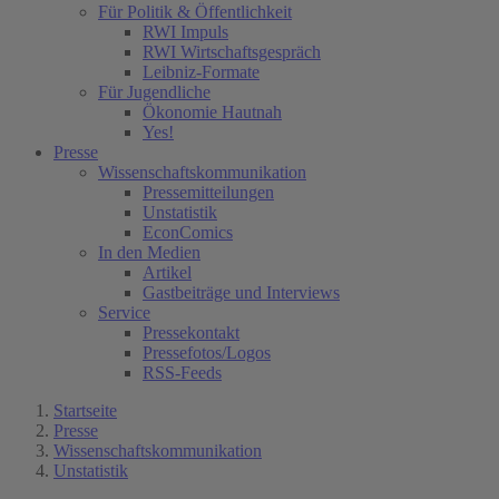
Für Politik & Öffentlichkeit
RWI Impuls
RWI Wirtschaftsgespräch
Leibniz-Formate
Für Jugendliche
Ökonomie Hautnah
Yes!
Presse
Wissenschaftskommunikation
Pressemitteilungen
Unstatistik
EconComics
In den Medien
Artikel
Gastbeiträge und Interviews
Service
Pressekontakt
Pressefotos/Logos
RSS-Feeds
Startseite
Presse
Wissenschaftskommunikation
Unstatistik