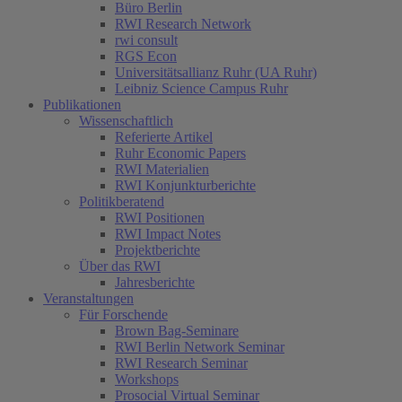
Büro Berlin
RWI Research Network
rwi consult
RGS Econ
Universitätsallianz Ruhr (UA Ruhr)
Leibniz Science Campus Ruhr
Publikationen
Wissenschaftlich
Referierte Artikel
Ruhr Economic Papers
RWI Materialien
RWI Konjunkturberichte
Politikberatend
RWI Positionen
RWI Impact Notes
Projektberichte
Über das RWI
Jahresberichte
Veranstaltungen
Für Forschende
Brown Bag-Seminare
RWI Berlin Network Seminar
RWI Research Seminar
Workshops
Prosocial Virtual Seminar