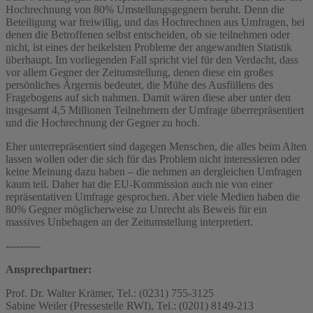
Hochrechnung von 80% Umstellungsgegnern beruht. Denn die
Beteiligung war freiwillig, und das Hochrechnen aus Umfragen, bei
denen die Betroffenen selbst entscheiden, ob sie teilnehmen oder
nicht, ist eines der heikelsten Probleme der angewandten Statistik
überhaupt. Im vorliegenden Fall spricht viel für den Verdacht, dass
vor allem Gegner der Zeitumstellung, denen diese ein großes
persönliches Ärgernis bedeutet, die Mühe des Ausfüllens des
Fragebogens auf sich nahmen. Damit wären diese aber unter den
insgesamt 4,5 Millionen Teilnehmern der Umfrage überrepräsentiert
und die Hochrechnung der Gegner zu hoch.
Eher unterrepräsentiert sind dagegen Menschen, die alles beim Alten
lassen wollen oder die sich für das Problem nicht interessieren oder
keine Meinung dazu haben – die nehmen an dergleichen Umfragen
kaum teil. Daher hat die EU-Kommission auch nie von einer
repräsentativen Umfrage gesprochen. Aber viele Medien haben die
80% Gegner möglicherweise zu Unrecht als Beweis für ein
massives Unbehagen an der Zeitumstellung interpretiert.
----------
Ansprechpartner:
Prof. Dr. Walter Krämer, Tel.: (0231) 755-3125
Sabine Weiler (Pressestelle RWI), Tel.: (0201) 8149-213