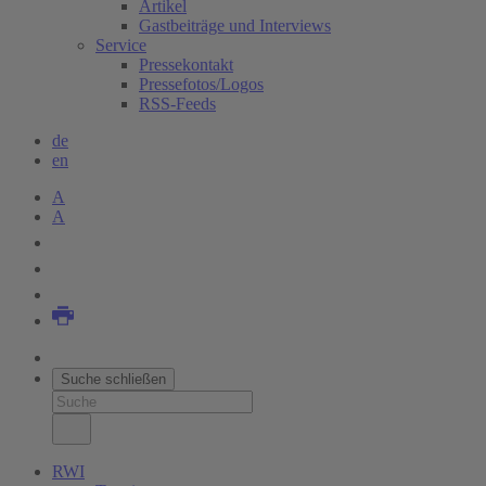
Artikel
Gastbeiträge und Interviews
Service
Pressekontakt
Pressefotos/Logos
RSS-Feeds
de
en
A
A
Suche schließen
RWI