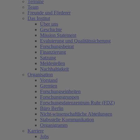
Termine
Team
Freunde und Förderer
Das Institut
Über uns
Geschichte
Mission Statement
Evaluierung und Qualitätssicherung
Forschungsbeirat
Finanzierung
Satzung
Meldestellen
Nachhaltigkeit
Organisation
Vorstand
Gremien
Forschungseinheiten
Forschungsgruppen
Forschungsdatenzentrum Ruhr (FDZ)
Büro Berlin
Nicht-wissenschaftliche Abteilungen
Stabsstelle Kommunikation
Organigramm
Karriere
Jobs