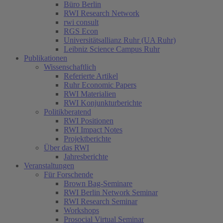
Büro Berlin
RWI Research Network
rwi consult
RGS Econ
Universitätsallianz Ruhr (UA Ruhr)
Leibniz Science Campus Ruhr
Publikationen
Wissenschaftlich
Referierte Artikel
Ruhr Economic Papers
RWI Materialien
RWI Konjunkturberichte
Politikberatend
RWI Positionen
RWI Impact Notes
Projektberichte
Über das RWI
Jahresberichte
Veranstaltungen
Für Forschende
Brown Bag-Seminare
RWI Berlin Network Seminar
RWI Research Seminar
Workshops
Prosocial Virtual Seminar