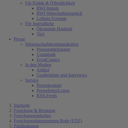
Für Politik & Öffentlichkeit
RWI Impuls
RWI Wirtschaftsgespräch
Leibniz-Formate
Für Jugendliche
Ökonomie Hautnah
Yes!
Presse
Wissenschaftskommunikation
Pressemitteilungen
Unstatistik
EconComics
In den Medien
Artikel
Gastbeiträge und Interviews
Service
Pressekontakt
Pressefotos/Logos
RSS-Feeds
Startseite
Forschung & Beratung
Forschungseinheiten
Forschungsdatenzentrum Ruhr (FDZ)
Publikationen