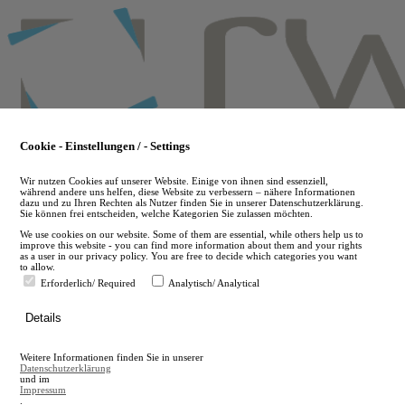
Skip
to
main
content
Cookie - Einstellungen / - Settings
Wir nutzen Cookies auf unserer Website. Einige von ihnen sind essenziell,
während andere uns helfen, diese Website zu verbessern – nähere Informationen
dazu und zu Ihren Rechten als Nutzer finden Sie in unserer Datenschutzerklärung.
Sie können frei entscheiden, welche Kategorien Sie zulassen möchten.
We use cookies on our website. Some of them are essential, while others help us to
improve this website - you can find more information about them and your rights
as a user in our privacy policy. You are free to decide which categories you want
to allow.
Erforderlich/ Required
Analytisch/ Analytical
de
Details
en
A
Weitere Informationen finden Sie in unserer
A
Datenschutzerklärung
und im
Impressum
.