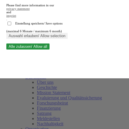
Please find more information in our
privacy statement
and
imprint
.
Einstellung speichern/ Save options
(maximal 6 Monate / maximum 6 month)
Suche schließen
Auswahl erlauben/ Allow selection
Alle zulassen/ Allow all
RWI
Termine
Team
Freunde und Förderer
Das Institut
Über uns
Geschichte
Mission Statement
Evaluierung und Qualitätssicherung
Forschungsbeirat
Finanzierung
Satzung
Meldestellen
Nachhaltigkeit
Organisation