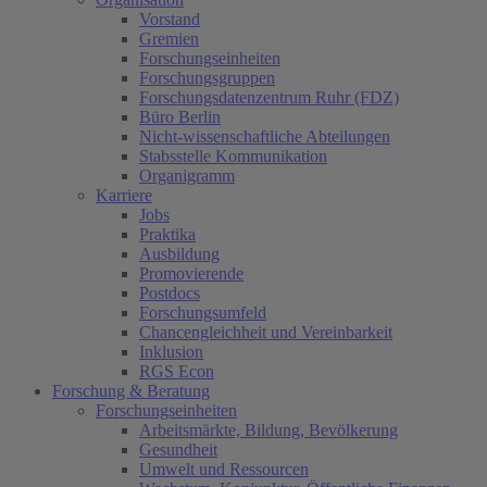
Vorstand
Gremien
Forschungseinheiten
Forschungsgruppen
Forschungsdatenzentrum Ruhr (FDZ)
Büro Berlin
Nicht-wissenschaftliche Abteilungen
Stabsstelle Kommunikation
Organigramm
Karriere
Jobs
Praktika
Ausbildung
Promovierende
Postdocs
Forschungsumfeld
Chancengleichheit und Vereinbarkeit
Inklusion
RGS Econ
Forschung & Beratung
Forschungseinheiten
Arbeitsmärkte, Bildung, Bevölkerung
Gesundheit
Umwelt und Ressourcen