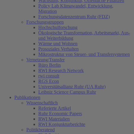
Wachstum, Konjunktur, Öffentliche Finanzen
Policy Lab Klimawandel, Entwicklung,
Migration
Forschungsdatenzentrum Ruhr (FDZ)
Forschungsgruppen
Hochschulforschung
Ökologische Transformation, Arbeitsmarkt, Aus-
und Weiterbildung
Wärme und Wohnen
Prosoziales Verhalten
Mikrostruktur von Steuer- und Transfersystemen
Vernetzung/Transfer
Büro Berlin
RWI Research Network
rwi consult
RGS Econ
Universitätsallianz Ruhr (UA Ruhr)
Leibniz Science Campus Ruhr
Publikationen
Wissenschaftlich
Referierte Artikel
Ruhr Economic Papers
RWI Materialien
RWI Konjunkturberichte
Politikberatend