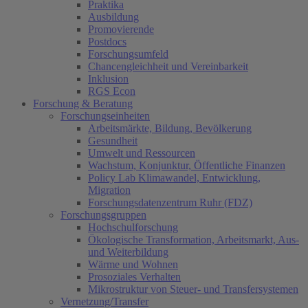
Praktika
Ausbildung
Promovierende
Postdocs
Forschungsumfeld
Chancengleichheit und Vereinbarkeit
Inklusion
RGS Econ
Forschung & Beratung
Forschungseinheiten
Arbeitsmärkte, Bildung, Bevölkerung
Gesundheit
Umwelt und Ressourcen
Wachstum, Konjunktur, Öffentliche Finanzen
Policy Lab Klimawandel, Entwicklung,
Migration
Forschungsdatenzentrum Ruhr (FDZ)
Forschungsgruppen
Hochschulforschung
Ökologische Transformation, Arbeitsmarkt, Aus-
und Weiterbildung
Wärme und Wohnen
Prosoziales Verhalten
Mikrostruktur von Steuer- und Transfersystemen
Vernetzung/Transfer