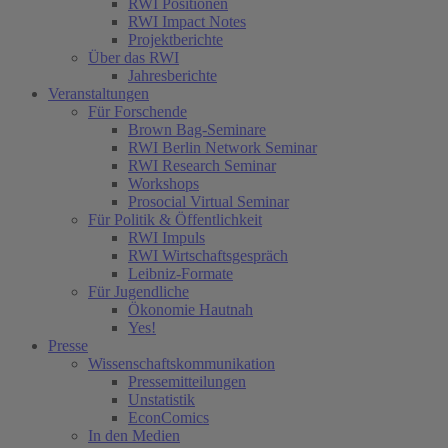
RWI Positionen
RWI Impact Notes
Projektberichte
Über das RWI
Jahresberichte
Veranstaltungen
Für Forschende
Brown Bag-Seminare
RWI Berlin Network Seminar
RWI Research Seminar
Workshops
Prosocial Virtual Seminar
Für Politik & Öffentlichkeit
RWI Impuls
RWI Wirtschaftsgespräch
Leibniz-Formate
Für Jugendliche
Ökonomie Hautnah
Yes!
Presse
Wissenschaftskommunikation
Pressemitteilungen
Unstatistik
EconComics
In den Medien