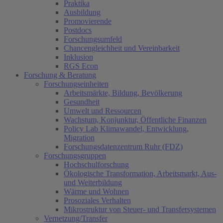
Praktika
Ausbildung
Promovierende
Postdocs
Forschungsumfeld
Chancengleichheit und Vereinbarkeit
Inklusion
RGS Econ
Forschung & Beratung
Forschungseinheiten
Arbeitsmärkte, Bildung, Bevölkerung
Gesundheit
Umwelt und Ressourcen
Wachstum, Konjunktur, Öffentliche Finanzen
Policy Lab Klimawandel, Entwicklung,
Migration
Forschungsdatenzentrum Ruhr (FDZ)
Forschungsgruppen
Hochschulforschung
Ökologische Transformation, Arbeitsmarkt, Aus-
und Weiterbildung
Wärme und Wohnen
Prosoziales Verhalten
Mikrostruktur von Steuer- und Transfersystemen
Vernetzung/Transfer