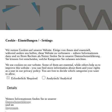
Skip
to
main
content
Cookie - Einstellungen / - Settings
Wir nutzen Cookies auf unserer Website. Einige von ihnen sind essenziell,
während andere uns helfen, diese Website zu verbessern – nähere Informationen
dazu und zu Ihren Rechten als Nutzer finden Sie in unserer Datenschutzerklärung.
Sie können frei entscheiden, welche Kategorien Sie zulassen möchten.
We use cookies on our website. Some of them are essential, while others help us to
improve this website - you can find more information about them and your rights
as a user in our privacy policy. You are free to decide which categories you want
to allow.
Erforderlich/ Required
Analytisch/ Analytical
de
Details
en
A
Weitere Informationen finden Sie in unserer
A
Datenschutzerklärung
und im
Impressum
.