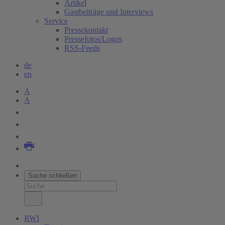
Artikel
Gastbeiträge und Interviews
Service
Pressekontakt
Pressefotos/Logos
RSS-Feeds
de
en
A
A
Suche schließen
RWI