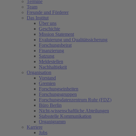
Termine
Team
Freunde und Förderer
Das Institut
Über uns
Geschichte
Mission Statement
Evaluierung und Qualitätssicherung
Forschungsbeirat
Finanzierung
Satzung
Meldestellen
Nachhaltigkeit
Organisation
Vorstand
Gremien
Forschungseinheiten
Forschungsgruppen
Forschungsdatenzentrum Ruhr (FDZ)
Büro Berlin
Nicht-wissenschaftliche Abteilungen
Stabsstelle Kommunikation
Organigramm
Karriere
Jobs