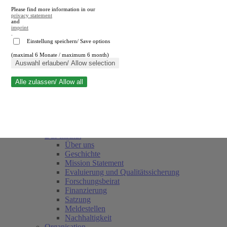
Please find more information in our
privacy statement
and
imprint
.
Einstellung speichern/ Save options
(maximal 6 Monate / maximum 6 month)
Suche schließen
Auswahl erlauben/ Allow selection
Alle zulassen/ Allow all
RWI
Termine
Team
Freunde und Förderer
Das Institut
Über uns
Geschichte
Mission Statement
Evaluierung und Qualitätssicherung
Forschungsbeirat
Finanzierung
Satzung
Meldestellen
Nachhaltigkeit
Organisation