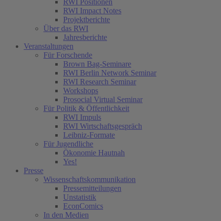
RWI Positionen
RWI Impact Notes
Projektberichte
Über das RWI
Jahresberichte
Veranstaltungen
Für Forschende
Brown Bag-Seminare
RWI Berlin Network Seminar
RWI Research Seminar
Workshops
Prosocial Virtual Seminar
Für Politik & Öffentlichkeit
RWI Impuls
RWI Wirtschaftsgespräch
Leibniz-Formate
Für Jugendliche
Ökonomie Hautnah
Yes!
Presse
Wissenschaftskommunikation
Pressemitteilungen
Unstatistik
EconComics
In den Medien