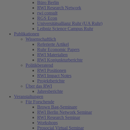
Büro Berlin
RWI Research Network
rwi consult
RGS Econ
Universitätsallianz Ruhr (UA Ruhr)
Leibniz Science Campus Ruhr
Publikationen
Wissenschaftlich
Referierte Artikel
Ruhr Economic Papers
RWI Materialien
RWI Konjunkturberichte
Politikberatend
RWI Positionen
RWI Impact Notes
Projektberichte
Über das RWI
Jahresberichte
Veranstaltungen
Für Forschende
Brown Bag-Seminare
RWI Berlin Network Seminar
RWI Research Seminar
Workshops
Prosocial Virtual Seminar