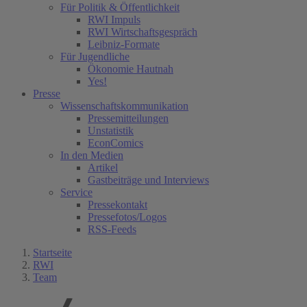
Für Politik & Öffentlichkeit
RWI Impuls
RWI Wirtschaftsgespräch
Leibniz-Formate
Für Jugendliche
Ökonomie Hautnah
Yes!
Presse
Wissenschaftskommunikation
Pressemitteilungen
Unstatistik
EconComics
In den Medien
Artikel
Gastbeiträge und Interviews
Service
Pressekontakt
Pressefotos/Logos
RSS-Feeds
Startseite
RWI
Team