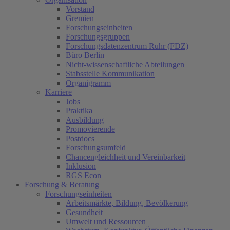
Vorstand
Gremien
Forschungseinheiten
Forschungsgruppen
Forschungsdatenzentrum Ruhr (FDZ)
Büro Berlin
Nicht-wissenschaftliche Abteilungen
Stabsstelle Kommunikation
Organigramm
Karriere
Jobs
Praktika
Ausbildung
Promovierende
Postdocs
Forschungsumfeld
Chancengleichheit und Vereinbarkeit
Inklusion
RGS Econ
Forschung & Beratung
Forschungseinheiten
Arbeitsmärkte, Bildung, Bevölkerung
Gesundheit
Umwelt und Ressourcen