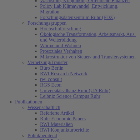
Wachstum, Konjunktur, Öffentliche Finanzen
Policy Lab Klimawandel, Entwicklung,
Migration
Forschungsdatenzentrum Ruhr (FDZ)
Forschungsgruppen
Hochschulforschung
Ökologische Transformation, Arbeitsmarkt, Aus-
und Weiterbildung
Wärme und Wohnen
Prosoziales Verhalten
Mikrostruktur von Steuer- und Transfersystemen
Vernetzung/Transfer
Büro Berlin
RWI Research Network
rwi consult
RGS Econ
Universitätsallianz Ruhr (UA Ruhr)
Leibniz Science Campus Ruhr
Publikationen
Wissenschaftlich
Referierte Artikel
Ruhr Economic Papers
RWI Materialien
RWI Konjunkturberichte
Politikberatend