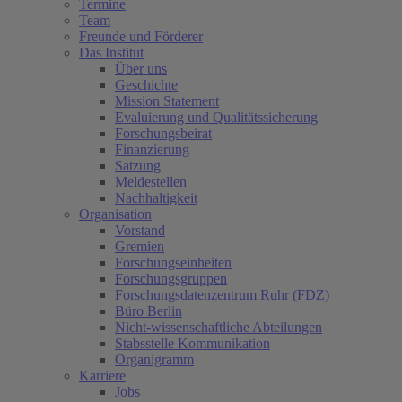
Termine
Team
Freunde und Förderer
Das Institut
Über uns
Geschichte
Mission Statement
Evaluierung und Qualitätssicherung
Forschungsbeirat
Finanzierung
Satzung
Meldestellen
Nachhaltigkeit
Organisation
Vorstand
Gremien
Forschungseinheiten
Forschungsgruppen
Forschungsdatenzentrum Ruhr (FDZ)
Büro Berlin
Nicht-wissenschaftliche Abteilungen
Stabsstelle Kommunikation
Organigramm
Karriere
Jobs