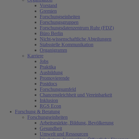
Vorstand
Gremien
Forschungseinheiten
Forschungsgruppen
Forschungsdatenzentrum Ruhr (FDZ)
Büro Berlin
Nicht-wissenschaftliche Abteilungen
Stabsstelle Kommunikation
Organigramm
Karriere
Jobs
Praktika
Ausbildung
Promovierende
Postdocs
Forschungsumfeld
Chancengleichheit und Vereinbarkeit
Inklusion
RGS Econ
Forschung & Beratung
Forschungseinheiten
Arbeitsmärkte, Bildung, Bevölkerung
Gesundheit
Umwelt und Ressourcen