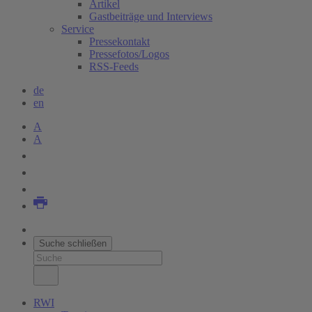
Artikel
Gastbeiträge und Interviews
Service
Pressekontakt
Pressefotos/Logos
RSS-Feeds
de
en
A
A
Suche schließen
RWI