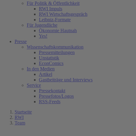
Für Politik & Öffentlichkeit
RWI Impuls
RWI Wirtschaftsgespräch
Leibniz-Formate
Für Jugendliche
Ökonomie Hautnah
Yes!
Presse
Wissenschaftskommunikation
Pressemitteilungen
Unstatistik
EconComics
In den Medien
Artikel
Gastbeiträge und Interviews
Service
Pressekontakt
Pressefotos/Logos
RSS-Feeds
Startseite
RWI
Team