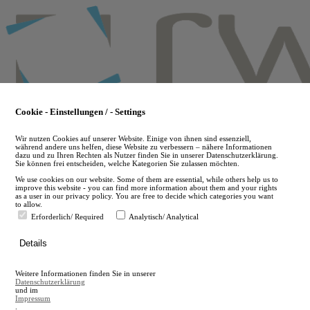
Skip
to
main
content
Cookie - Einstellungen / - Settings
Wir nutzen Cookies auf unserer Website. Einige von ihnen sind essenziell,
während andere uns helfen, diese Website zu verbessern – nähere Informationen
dazu und zu Ihren Rechten als Nutzer finden Sie in unserer Datenschutzerklärung.
Sie können frei entscheiden, welche Kategorien Sie zulassen möchten.
We use cookies on our website. Some of them are essential, while others help us to
improve this website - you can find more information about them and your rights
as a user in our privacy policy. You are free to decide which categories you want
to allow.
Erforderlich/ Required
Analytisch/ Analytical
de
Details
en
A
Weitere Informationen finden Sie in unserer
A
Datenschutzerklärung
und im
Impressum
.