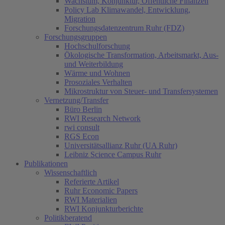
Wachstum, Konjunktur, Öffentliche Finanzen
Policy Lab Klimawandel, Entwicklung,
Migration
Forschungsdatenzentrum Ruhr (FDZ)
Forschungsgruppen
Hochschulforschung
Ökologische Transformation, Arbeitsmarkt, Aus-
und Weiterbildung
Wärme und Wohnen
Prosoziales Verhalten
Mikrostruktur von Steuer- und Transfersystemen
Vernetzung/Transfer
Büro Berlin
RWI Research Network
rwi consult
RGS Econ
Universitätsallianz Ruhr (UA Ruhr)
Leibniz Science Campus Ruhr
Publikationen
Wissenschaftlich
Referierte Artikel
Ruhr Economic Papers
RWI Materialien
RWI Konjunkturberichte
Politikberatend