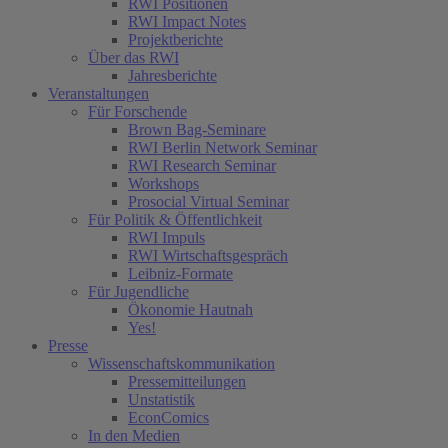
RWI Positionen
RWI Impact Notes
Projektberichte
Über das RWI
Jahresberichte
Veranstaltungen
Für Forschende
Brown Bag-Seminare
RWI Berlin Network Seminar
RWI Research Seminar
Workshops
Prosocial Virtual Seminar
Für Politik & Öffentlichkeit
RWI Impuls
RWI Wirtschaftsgespräch
Leibniz-Formate
Für Jugendliche
Ökonomie Hautnah
Yes!
Presse
Wissenschaftskommunikation
Pressemitteilungen
Unstatistik
EconComics
In den Medien