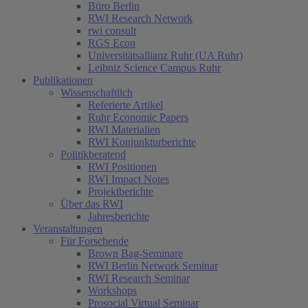
Büro Berlin
RWI Research Network
rwi consult
RGS Econ
Universitätsallianz Ruhr (UA Ruhr)
Leibniz Science Campus Ruhr
Publikationen
Wissenschaftlich
Referierte Artikel
Ruhr Economic Papers
RWI Materialien
RWI Konjunkturberichte
Politikberatend
RWI Positionen
RWI Impact Notes
Projektberichte
Über das RWI
Jahresberichte
Veranstaltungen
Für Forschende
Brown Bag-Seminare
RWI Berlin Network Seminar
RWI Research Seminar
Workshops
Prosocial Virtual Seminar