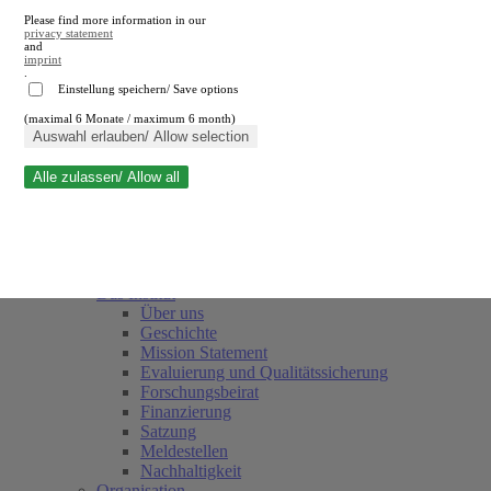
Please find more information in our
privacy statement
and
imprint
.
Einstellung speichern/ Save options
(maximal 6 Monate / maximum 6 month)
Suche schließen
Auswahl erlauben/ Allow selection
Alle zulassen/ Allow all
RWI
Termine
Team
Freunde und Förderer
Das Institut
Über uns
Geschichte
Mission Statement
Evaluierung und Qualitätssicherung
Forschungsbeirat
Finanzierung
Satzung
Meldestellen
Nachhaltigkeit
Organisation