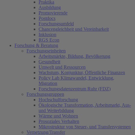
Praktika
Ausbildung
Promovierende
Postdocs
Forschungsumfeld
Chancengleichheit und Vereinbarkeit
Inklusion
RGS Econ
Forschung & Beratung
Forschungseinheiten
Arbeitsmärkte, Bildung, Bevölkerung
Gesundheit
Umwelt und Ressourcen
Wachstum, Konjunktur, Öffentliche Finanzen
Policy Lab Klimawandel, Entwicklung,
Migration
Forschungsdatenzentrum Ruhr (FDZ)
Forschungsgruppen
Hochschulforschung
Ökologische Transformation, Arbeitsmarkt, Aus-
und Weiterbildung
Wärme und Wohnen
Prosoziales Verhalten
Mikrostruktur von Steuer- und Transfersystemen
Vernetzung/Transfer